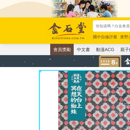
國中自修評量
東野
唯紅花綻放
奧德賽
會員獎勵
中文書
動漫ACG
親子