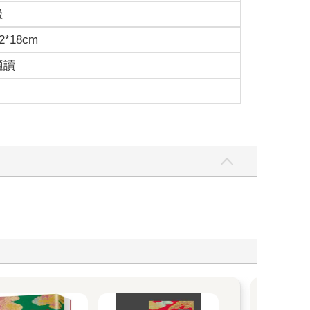
級
2*18cm
適讀