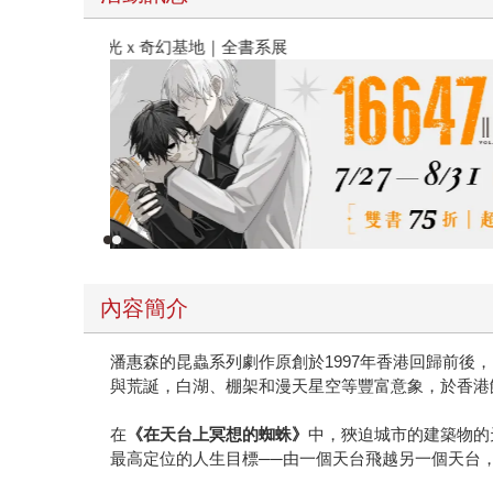
春光ｘ奇幻基地｜全書系展
內容簡介
潘惠森的昆蟲系列劇作原創於1997年香港回歸前
與荒誕，白湖、棚架和漫天星空等豐富意象，於香港
在
《在天台上冥想的蜘蛛》
中，狹迫城市的建築物的
最高定位的人生目標──由一個天台飛越另一個天台