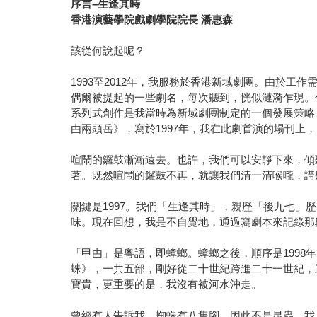
序言–生逢其時
香港演藝學院戲劇學院院長 潘惠森
該從何說起呢？
1993至2012年，我服務於香港新域劇團。由於
偶爾被提起的一些劇名，每次聽到，恍似漣漪乍現。
系列式創作是我當時為新域劇團制定的一個發展策略
甴兩頭岳》，寫於1997年，我在此劇首演的場刊
喧鬧的鑼鼓漸漸遠去。也許，我們可以安靜下來，傾
著。既然喧鬧的鑼鼓不再，就讓我們清一清喉嚨，講
關鍵是1997。我們「生逢其時」，親歷「後九七
味。現在回想，我是不自覺地，通過寫劇本來記錄那
「曱甴」是粵語，即蟑螂。蟑螂之後，順序是1998年
蛛》，一共五部，剛好從二十世紀跨進二十一世紀，
寶貴，更重要的是，我沒有被河水沖走。
曾經有人告訴我，蜘蛛有八隻腳，因此不是昆蟲。我