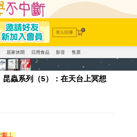
0
登入/註冊
電
居家休閒
日用食品
影音
售票
．昆蟲系列（5）：在天台上冥想
中斷！