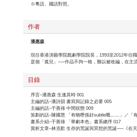
※粵語、國語對照。
作者
潘惠森
現任香港演藝學院戲劇學院院長，1993至2012
是個「孤兒」──作品不拘一格，難以被收編，在主
目錄
序言–潘惠森 生逢其時 001
主編的話–潘詩韻 書寫與記錄之必要 005
主編的話–于善祿 中間狀態 009
策劃的話–陳國慧 「有啲嘢係好subtle嘅……」／「有些
書系介紹–于善祿 「華劇本色」書系總序 017
賞析文章–林克歡 生存的荒誕與冥想的荒誕──《在天