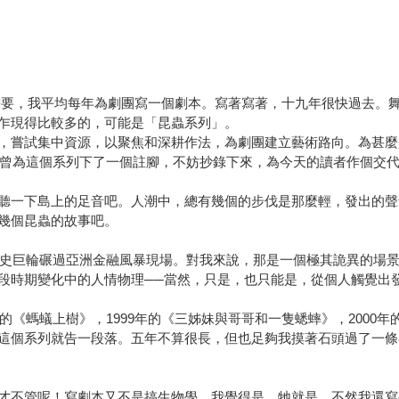
工作需要，我平均每年為劇團寫一個劇本。寫著寫著，十九年很快過去
乍現得比較多的，可能是「昆蟲系列」。
，嘗試集中資源，以聚焦和深耕作法，為劇團建立藝術路向。為甚麼
上，曾為這個系列下了一個註腳，不妨抄錄下來，為今天的讀者作個交
聽一下島上的足音吧。人潮中，總有幾個的步伐是那麼輕，發出的聲
幾個昆蟲的故事吧。
」歷史巨輪碾過亞洲金融風暴現場。對我來說，那是一個極其詭異的場
段時期變化中的人情物理──當然，只是，也只能是，從個人觸覺出
的《螞蟻上樹》，1999年的《三姊妹與哥哥和一隻蟋蟀》，2000年
這個系列就告一段落。五年不算很長，但也足夠我摸著石頭過了一條
才不管呢！寫劇本又不是搞生物學。我覺得是，牠就是，不然我還寫