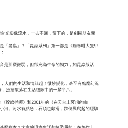
。舞台光影像流水，一去不回，留下的，是劇圈朋友間
是「昆蟲」？「昆蟲系列」第一部是《雞春咁大隻曱
代：
音是那麼微弱，但卻充滿生命的韌力，如昆蟲般活
景，人們的生活和情緒起了微妙變化，甚至有點魔幻況
發，撿拾散落在生活縫隙中的一麟半爪。
的《螳螂捕蟬》和2001年的《在天台上冥想的蜘
小河。河水有點急，石頭也頗滑；跌倒與爬起的經驗
甚麼劇本？大家的現實生活都挺委屈的；在創作上，