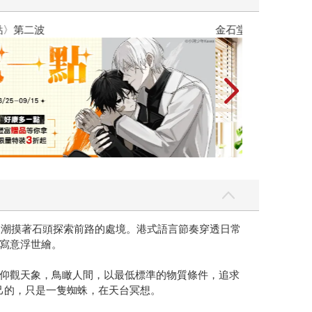
吃一點〉第二波
金石堂2026海
浪潮摸著石頭探索前路的處境。港式語言節奏穿透日常
寫意浮世繪。
仰觀天象，鳥瞰人間，以最低標準的物質條件，追求
己的，只是一隻蜘蛛，在天台冥想。