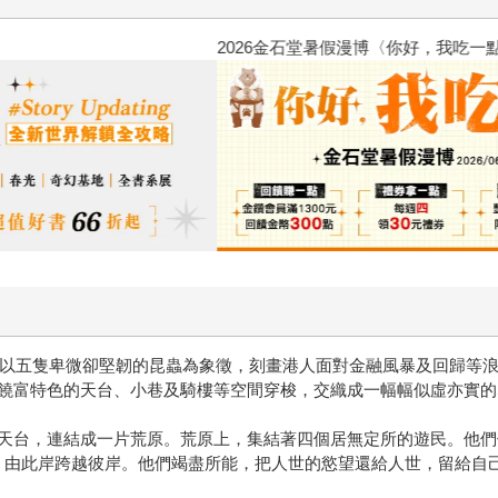
2026金石堂暑假漫博〈你好，我
後，以五隻卑微卻堅韌的昆蟲為象徵，刻畫港人面對金融風暴及回歸等
饒富特色的天台、小巷及騎樓等空間穿梭，交織成一幅幅似虛亦實的
天台，連結成一片荒原。荒原上，集結著四個居無定所的遊民。他們
，由此岸跨越彼岸。他們竭盡所能，把人世的慾望還給人世，留給自