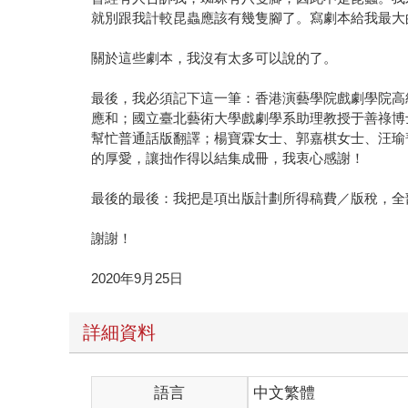
就別跟我計較昆蟲應該有幾隻腳了。寫劇本給我最大
關於這些劇本，我沒有太多可以說的了。
最後，我必須記下這一筆：香港演藝學院戲劇學院高
應和；國立臺北藝術大學戲劇學系助理教授于善祿博
幫忙普通話版翻譯；楊寶霖女士、郭嘉棋女士、汪瑜
的厚愛，讓拙作得以結集成冊，我衷心感謝！
最後的最後：我把是項出版計劃所得稿費／版稅，全
謝謝！
2020年9月25日
詳細資料
語言
中文繁體