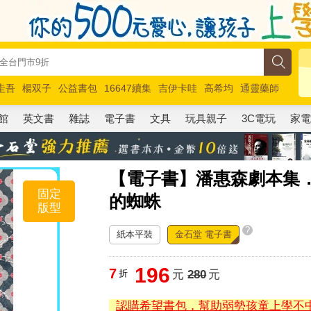
圭吾
楊双子
公益書包
16647續集
吉伊卡哇
高希均
通靈藥師
路邊攤新作
馬斯克
玩具總動員5
超慢跑
館
英文書
雜誌
電子書
文具
玩具親子
3C電玩
家
【電子書】潘惠森劇本集
固定
的蜘蛛
版型
?
紙本平裝
金石堂 電子書
196
7
折
元
280
元
認購希望書包，幫助弱勢孩童上學不