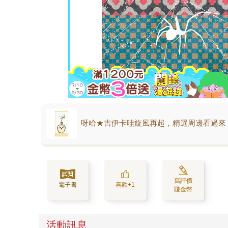
呀哈★吉伊卡哇旋風再起，精選周邊看過來
寫評價
電子書
喜歡+1
賺金幣
活動訊息