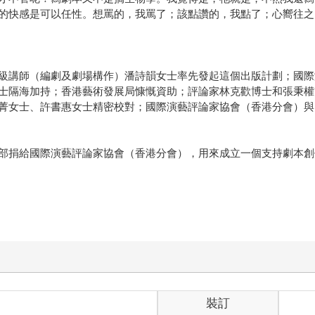
的快感是可以任性。想罵的，我罵了；該點讚的，我點了；心嚮往之
級講師（編劇及劇場構作）潘詩韻女士率先發起這個出版計劃；國際
士隔海加持；香港藝術發展局慷慨資助；評論家林克歡博士和張秉權
菁女士、許書惠女士精密校對；國際演藝評論家協會（香港分會）與
部捐給國際演藝評論家協會（香港分會），用來成立一個支持劇本創
裝訂