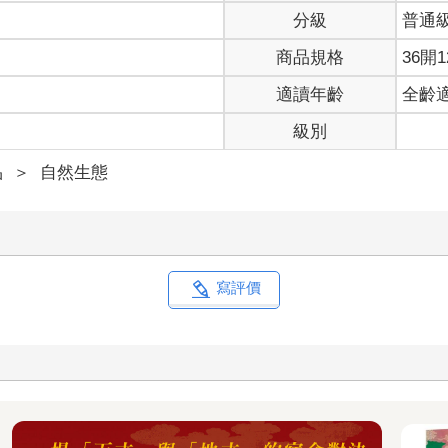
分級
普通
商品規格
36開1
適讀年齡
全齡
級別
品
＞
自然生態
寫評價