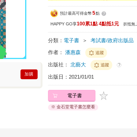
5
預計最高可得金幣
點
?
100累1點 4點抵1元
HAPPY GO享
折抵無
分類：
電子書
＞
考試書/政府出版品
作者：
潘惠森
追蹤
出版社：
北藝大
追蹤
?
加購
出版日：
2021/01/01
電子書
※ 金石堂電子書怎麼看