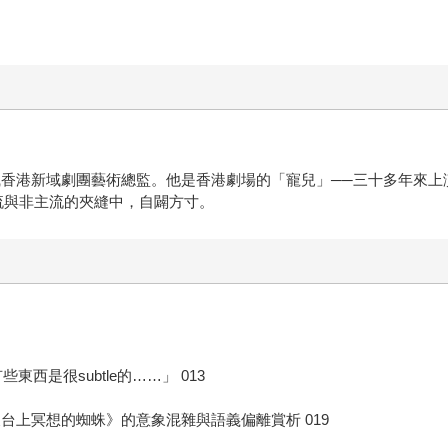
年任職香港新域劇團藝術總監。他是香港劇場的「寵兒」──三十多年來
流與非主流的夾縫中，自闢方寸。
東西是很subtle的……」 013
台上冥想的蜘蛛》的意象混雜與語義偏離賞析 019