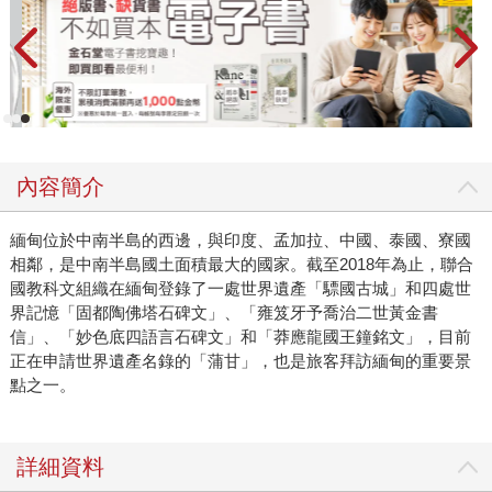
內容簡介
緬甸位於中南半島的西邊，與印度、孟加拉、中國、泰國、寮國
相鄰，是中南半島國土面積最大的國家。截至2018年為止，聯合
國教科文組織在緬甸登錄了一處世界遺產「驃國古城」和四處世
界記憶「固都陶佛塔石碑文」、「雍笈牙予喬治二世黃金書
信」、「妙色底四語言石碑文」和「莽應龍國王鐘銘文」，目前
正在申請世界遺產名錄的「蒲甘」，也是旅客拜訪緬甸的重要景
點之一。
詳細資料