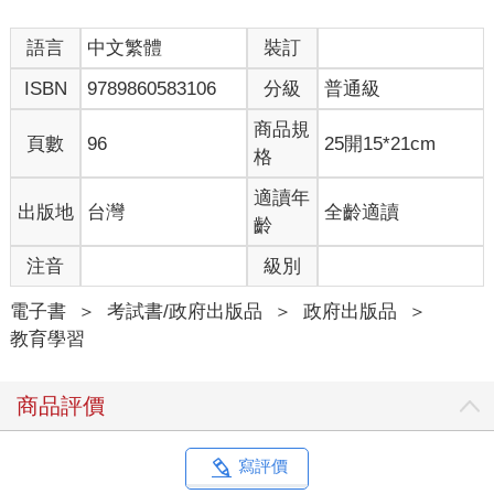
語言
中文繁體
裝訂
ISBN
9789860583106
分級
普通級
商品規
頁數
96
25開15*21cm
格
適讀年
出版地
台灣
全齡適讀
齡
注音
級別
電子書
＞
考試書/政府出版品
＞
政府出版品
＞
教育學習
商品評價
寫評價