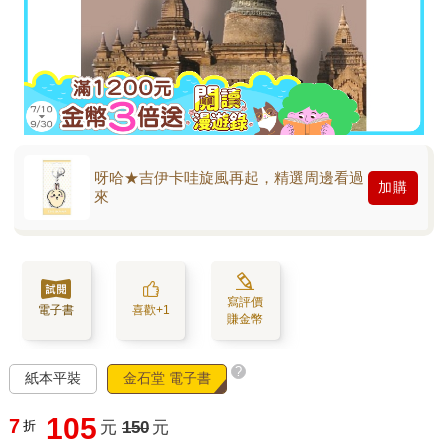
呀哈★吉伊卡哇旋風再起，精選周邊看過
加購
來
寫評價
電子書
喜歡+1
賺金幣
?
紙本平裝
金石堂 電子書
105
7
折
元
150
元