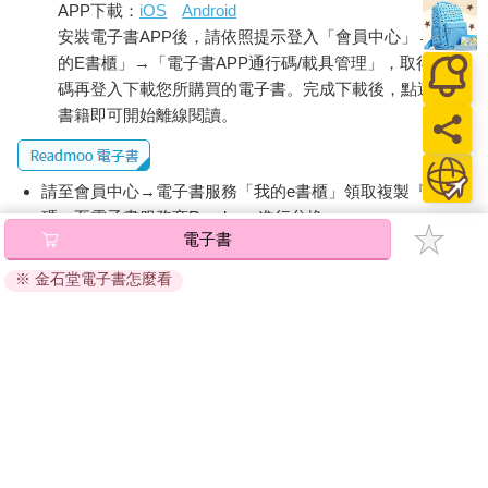
APP下載：
iOS
Android
安裝電子書APP後，請依照提示登入「會員中心」→「我
的E書櫃」→「電子書APP通行碼/載具管理」，取得通行
碼再登入下載您所購買的電子書。完成下載後，點選任一
書籍即可開始離線閱讀。
請至會員中心→電子書服務「我的e書櫃」領取複製『兌換
碼』至電子書服務商Readmoo進行兌換。
電子書
退換貨須知：
※ 金石堂電子書怎麼看
因版權保護，您在金石堂所購買的電子書僅能以金石堂專屬
的閱讀軟體開啟閱讀，無法以其他閱讀器或直接下載檔案。
依據「消費者保護法」第19條及行政院消費者保護處公告之
「通訊交易解除權合理例外情事適用準則」，非以有形媒介
提供之數位內容或一經提供即為完成之線上服務，經消費者
事先同意始提供。（如：電子書、電子雜誌、下載版軟體、
虛擬商品…等），
不受「網購服務需提供七日鑑賞期」的限
制
。為維護您的權益，建議您先使用「試閱」功能後再付款