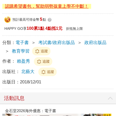
認購希望書包，幫助弱勢孩童上學不中斷！
5
預計最高可得金幣
點
?
100累1點 4點抵1元
HAPPY GO享
折抵無上限
分類：
電子書
＞
考試書/政府出版品
＞
政府出版品
＞
教育學習
追蹤
作者：
賴盈秀
追蹤
出版社：
北藝大
追蹤
出版日：
2018/12/01
活動訊息
金石堂2026海外優惠：電子書