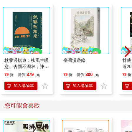
杖藜過橋東：柳風生暖
臺灣漫遊錄
廿載
意、杏雨不濕衣；陳亮
道2
恭談以心轉境的適齡漫
379
300
79
折
特價
元
79
折
特價
元
79
折
想
加入購物車
加入購物車
您可能會喜歡