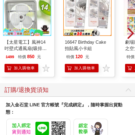
【太星電工】風神14
16647 Birthday Cake
劇場版
吋壁式通風扇(吸排風
拍貼風小卡組
之空
機)
樂部 
850
120
特價
元
特價
元
特價
1499
Par
加入購物車
加入購物車
訂購/退換貨須知
加入金石堂 LINE 官方帳號『完成綁定』，隨時掌握出貨動
態：