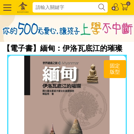
0
【電子書】緬甸：伊洛瓦底江的璀璨
固定
版型