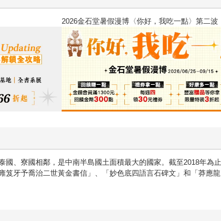
2026金石堂暑假漫博〈你好，我
泰國、寮國相鄰，是中南半島國土面積最大的國家。截至2018年為
雍笈牙予喬治二世黃金書信」、「妙色底四語言石碑文」和「莽應龍