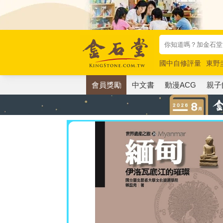
國中自修評量
東野
唯紅花綻放
奧德賽
會員獎勵
中文書
動漫ACG
親子