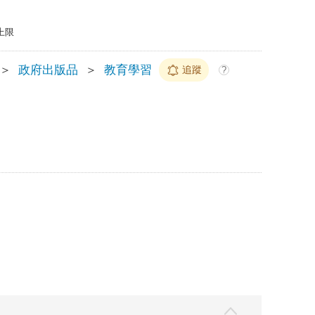
上限
＞
政府出版品
＞
教育學習
追蹤
?