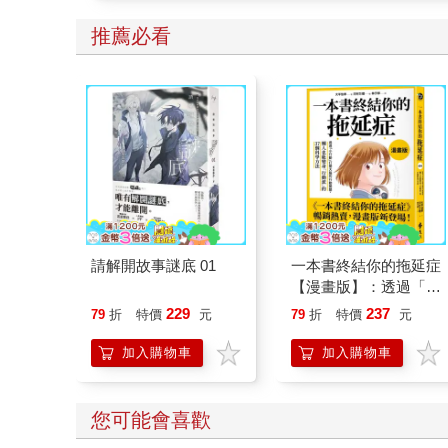
推薦必看
請解開故事謎底 01
一本書終結你的拖延症
【漫畫版】：透過「小
行動」打開大腦的行動
229
237
79
折
特價
元
79
折
特價
元
開關，懶人也能變身
「行動派」的37個科
加入購物車
加入購物車
學方法
您可能會喜歡