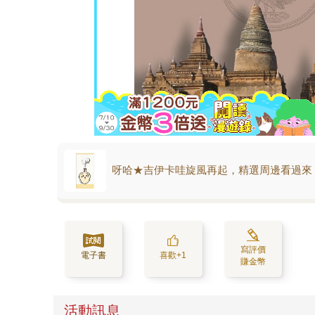
呀哈★吉伊卡哇旋風再起，精選周邊看過來
寫評價
電子書
喜歡+1
賺金幣
活動訊息