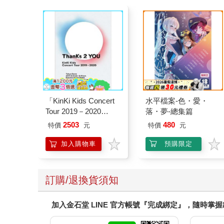
「KinKi Kids Concert
水平檔案-色・愛・
Tour 2019－2020
落・夢-總集篇
ThanKs 2 YOU」DVD
2503
480
特價
元
特價
元
普通盤
加入購物車
預購限定
訂購/退換貨須知
加入金石堂 LINE 官方帳號『完成綁定』，隨時掌