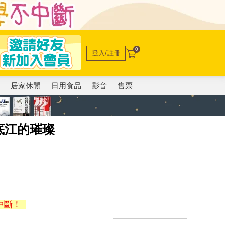
0
登入/註冊
電
居家休閒
日用食品
影音
售票
底江的璀璨
中斷！