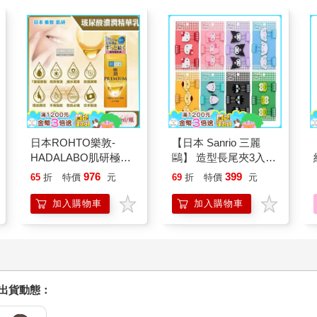
日本ROHTO樂敦-
【日本 Sanrio 三麗
HADALABO肌研極潤
鷗】 造型長尾夾3入組
金緻7重玻尿酸高效保
(8款可選) 凱蒂貓 Hello
976
399
65
折
特價
元
69
折
特價
元
濕潤澤特濃精華乳液
Kitty 庫洛米 布丁狗 酷
140ml/金瓶(Premium
企鵝
加入購物車
加入購物車
臉部肌膚護理乳霜,素
顏保養乾肌水凝乳)
握出貨動態：