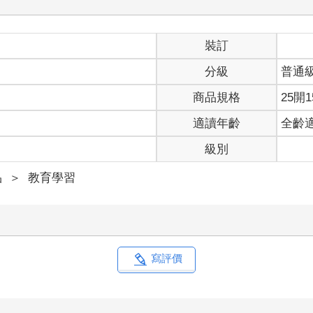
裝訂
分級
普通
商品規格
25開1
適讀年齡
全齡
級別
品
＞
教育學習
寫評價