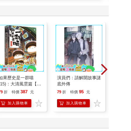
如果歷史是一群喵
演員們：請解開故事謎
請解開故
(15)：大清風雲篇【萌
底外傳
貓漫畫學歷史】
387
95
79
折
特價
元
79
折
特價
元
79
折
加入購物車
加入購物車
加