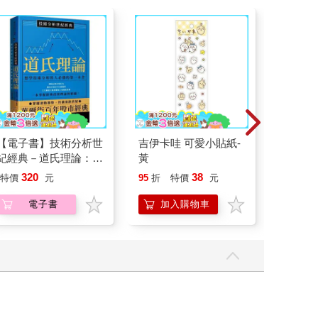
【電子書】技術分析世
吉伊卡哇 可愛小貼紙-
希臘羅
紀經典－道氏理論：想
黃
36：高
學技術分析的人必備的
320
38
特價
元
95
折
特價
元
79
折
第一本書
電子書
加入購物車
加