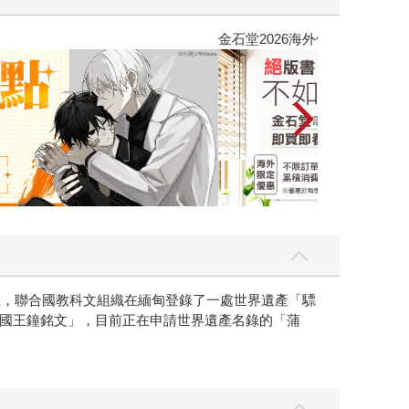
吃一點〉第二波
金石堂2026海
止，聯合國教科文組織在緬甸登錄了一處世界遺產「驃
國王鐘銘文」，目前正在申請世界遺產名錄的「蒲