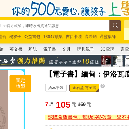
圭吾
楊双子
公益書包
16647續集
吉伊卡哇
高希均
通靈藥師
路邊攤新作
馬斯克
玩具總動員5
超慢跑
館
英文書
雜誌
電子書
文具
玩具親子
3C電玩
家
【電子書】緬甸：伊洛瓦
固定
版型
?
紙本平裝
金石堂 電子書
105
7
折
元
150
元
認購希望書包，幫助弱勢孩童上學不