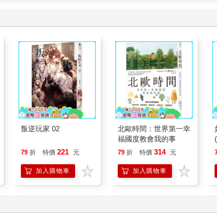
叛逆玩家 02
北歐時間：世界第一幸
福國度教會我的事
221
314
79
折
特價
元
79
折
特價
元
加入購物車
加入購物車