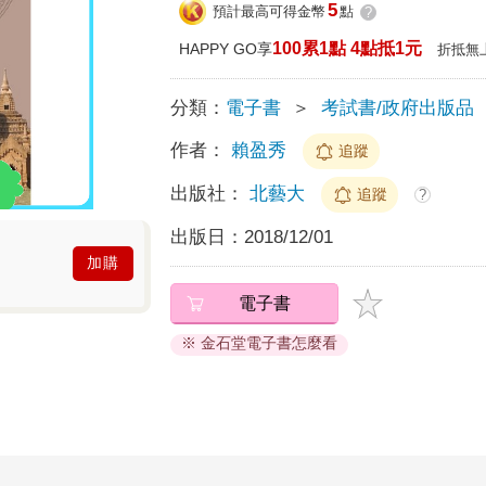
5
預計最高可得金幣
點
?
100累1點 4點抵1元
HAPPY GO享
折抵無
分類：
電子書
＞
考試書/政府出版品
作者：
賴盈秀
追蹤
出版社：
北藝大
追蹤
?
出版日：
2018/12/01
加購
電子書
※ 金石堂電子書怎麼看