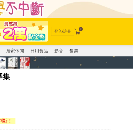
0
登入/註冊
電
居家休閒
日用食品
影音
售票
事集
中斷！