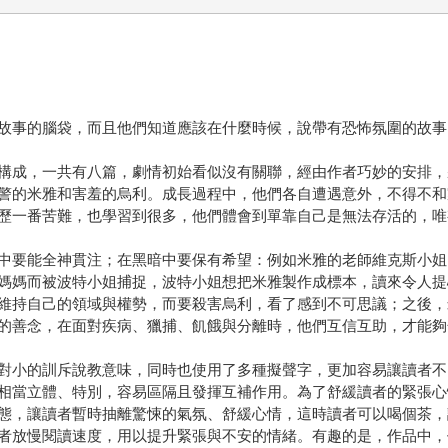
故事的腦袋，而且他們知道應該在什麼時候，說帶有恐怖氛圍的故事
構成，一共有八篇，劇情初始看似沒有關聯，經由作者巧妙的安排，
警的米雅和害羞的烏利。成長過程中，他們各自遭遇意外，不得不和
歷一番苦難，也學習到很多，他們體會到單靠自己是無法存活的，唯
中要能全神貫注；在黑暗中要保有希望：例如米雅的老師維克斯小姐
媽媽而被波特小姐捕捉，波特小姐想把米雅製作成標本，讀來令人提
維持自己的領域與權勢，而要殺害烏利，看了感到不可思議；之後，
的善念，在面對疾病、獵捕、飢餓與分離時，他們互信互助，才能夠
對小的訓斥說教意味，同時也使用了多種擬聲字，更加容易讓讀者不
相當立體、特別，容易區隔且發揮互補作用。為了舒緩讀者的緊張心
態，讓讀者暫時抽離驚悚的氣氛、舒緩心情，這時讀者可以喝個茶，
者放慢閱讀速度，用以提升緊張與不安的情緒。有趣的是，作品中，