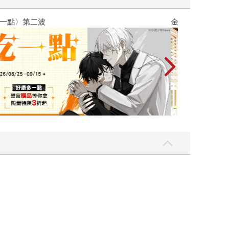
吃一點〉第二波
金石堂2026海