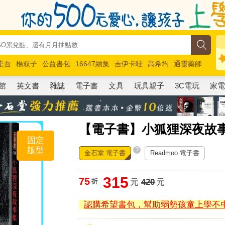
圭吾
楊双子
公益書包
16647續集
吉伊卡哇
高希均
通靈藥師
路邊攤新作
馬斯克
玩具總動員5
超慢跑
館
英文書
雜誌
電子書
文具
玩具親子
3C電玩
家
【電子書】小狐狸深夜故
固定
版型
?
金石堂 電子書
Readmoo 電子書
315
75
折
元
420
元
認購希望書包，幫助弱勢孩童上學不