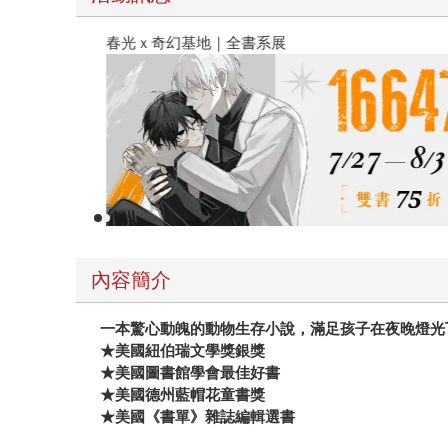
春光ｘ奇幻基地｜全書系展
內容簡介
一本驚心動魄的動物生存小說，滿足孩子在夜晚燈光
★美國紐伯瑞文學獎銀獎
★美國圖書館學會最佳好書
★美國德州藍帽花童書獎
★美國《書單》雜誌編輯選書