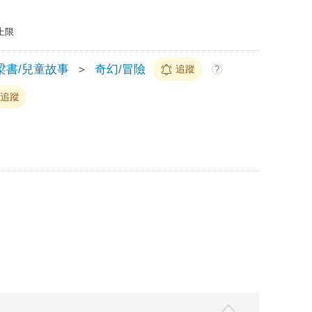
上限
梁書/兒童故事
＞
奇幻/冒險
追蹤
?
追蹤