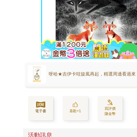
呀哈★吉伊卡哇旋風再起，精選周邊看過來
寫評價
電子書
喜歡+1
賺金幣
活動訊息