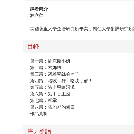
譯者簡介
林立仁
英國薩里大學企管研究所畢業，輔仁大學翻譯研究所
目錄
第一篇：維克斯小姐
第二篇：六姊妹
第三篇：碧雅翠絲的屋子
第四篇：咯吱，砰！咯吱，砰！
第五篇：逃出黑暗沼澤
第六篇：紫丁香王國
第七篇：腳掌
第八篇：雪地裡的幽靈
作品賞析
序／導讀