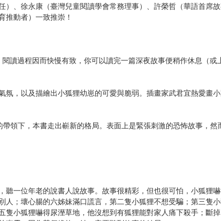
任）、徐永康（臺灣兒童閱讀學會常務理事）、許榮哲（華語首席故
育推動者）一致推崇！
，閱讀過程因而快慢有致，你可以讀完一篇深夜故事便稍作休息（或
氣氛，以及描繪出小狐狸幼崽的可愛與脆弱。插畫家武君宜熱愛畫小
牌的帶領下，本書走出嶄新的格局。表面上是緊張刺激的恐怖故事，然
，聽一位年老的說書人說故事。故事很精彩，但也很可怕，小狐狸嚇
別人；壞心腸的六姊妹滿口謊言，第二隻小狐狸不想受騙；第三隻小
五隻小狐狸嚇得尿溼草地，他沒想到有狐狸能對家人痛下殺手；斷掉