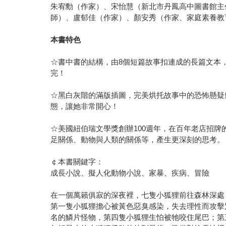
朱宥勳（作家）、宋怡慧（新北市丹鳳高中圖書館主
師）、盧郁佳（作家）、顏安秀（作家、家庭素養教
本書特色
☆書中書的結構，由8個短篇故事扣連成的長篇文本
完！
☆黑白灰階的滿版插圖，完美烘托故事中的恐怖懸疑
態，讓她非常開心！
☆美國紐伯瑞文學獎創辦100週年，在百年老店招
足關係、動物與人類的關係等，產生更深刻的思考。
￠本書關鍵字：
成長小說、擬人化動物小說、家暴、疾病、冒險
在一個萬籟俱寂的深夜裡，七隻小狐狸前往森林深處
第一隻小狐狸擔心被黃色惡臭感染，失去理性而攻擊
名的鱗片怪物，第四隻小狐狸生怕被牠咬住尾巴；第