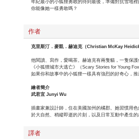
年紀最小的小狐狸勇敢的待到最後，準備對抗雪地裡
你能像她一樣勇敢嗎？
作者
克里斯汀．麥凱．赫迪克（Christian McKay Heidic
他閱讀、寫作，愛喝茶。赫迪克有兩隻貓，一隻保護
《小狐狸城市大逃亡》（Scary Stories for Young Fo
如果你和故事中的小狐狸一樣具有強烈的好奇心，推薦你上作者官網
繪者簡介
武君宜 Junyi Wu
插畫家兼設計師，住在美國加州的橘郡。她習慣用色
於大自然、稍縱即逝的片刻，以及日常互動中產生的
譯者