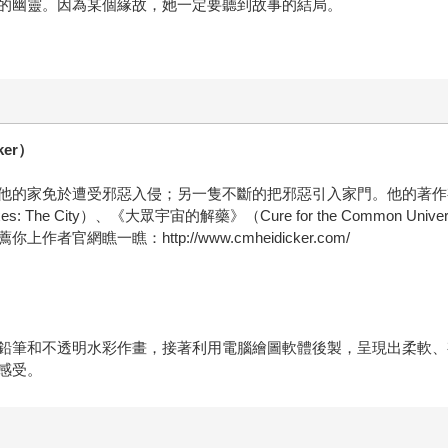
的幽靈。因為某個緣故，她一定要聽到故事的結局。
ker）
他的家免於遭受邪惡入侵；另一隻不斷的把邪惡引入家門。他的著作
xes: The City）、《大眾宇宙的解藥》（Cure for the Common Univ
瞧一瞧：http://www.cmheidicker.com/
鉛筆和不透明水彩作畫，接著利用電腦繪圖軟體後製，呈現出柔軟、
感受。