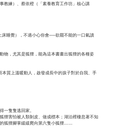
事教練）、蔡依橙（「素養教育工作坊」核心講
上床睡覺），不過小心你會──欲罷不能的一口氣讀
動物，尤其是狐狸，能為這本書畫出狐狸的各種姿
而本質上溫暖動人，啟發成長中的孩子對於自我、手
得一隻隻逃回家。
狐狸害怕被人類剝皮、做成標本；湖泊裡棲息著不知
的狐狸腳掌緩緩爬向第六隻小狐狸……