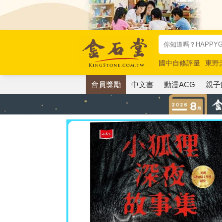
國中自修評量
東野
唯紅花綻放
奧德賽
會員獎勵
中文書
動漫ACG
親子