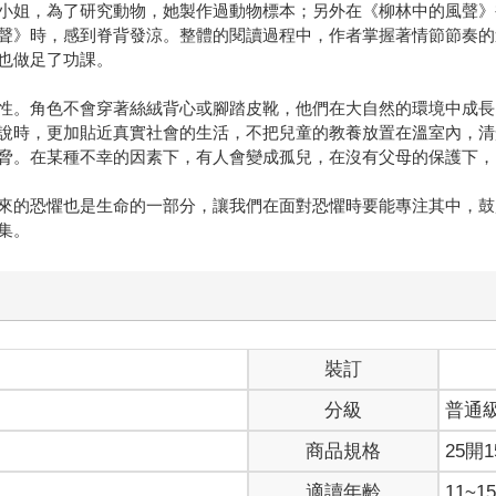
小姐，為了研究動物，她製作過動物標本；另外在《柳林中的風聲》
聲》時，感到脊背發涼。整體的閱讀過程中，作者掌握著情節節奏的
也做足了功課。
性。角色不會穿著絲絨背心或腳踏皮靴，他們在大自然的環境中成長
說時，更加貼近真實社會的生活，不把兒童的教養放置在溫室內，清
脅。在某種不幸的因素下，有人會變成孤兒，在沒有父母的保護下，
來的恐懼也是生命的一部分，讓我們在面對恐懼時要能專注其中，鼓
集。
裝訂
分級
普通
商品規格
25開1
適讀年齡
11~