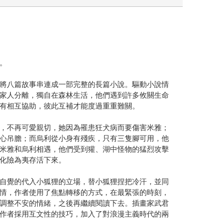
。
將八篇故事串連成一部完整的長篇小說。驅動小說情
家人分離，獨自在森林生活，他們遇到許多攸關生命
有相互協助，彼此互補才能度過重重難關。
，不再可愛親切，她因為罹患狂犬病而要傷害米雅；
心吊膽；而烏利從小身有殘疾，只有三隻腳可用，他
米雅和烏利相遇，他們受到獾、湖中怪物的猛烈攻擊
化險為夷存活下來。
自覺的代入小狐狸的立場，替小狐狸捏把冷汗，並同
情，作者使用了焦點轉移的方式，在最緊張的時刻，
調整不安的情緒，之後再繼續閱讀下去。插畫家武君
作者採用互文性的技巧，加入了對浪漫主義時代的兩