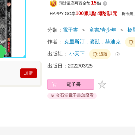
15
預計最高可得金幣
點
?
100累1點 4點抵1元
HAPPY GO享
折抵無
分類：
電子書
＞
童書/青少年
＞
橋
作者：
克里斯汀．麥凱．赫迪克
出版社：
小天下
追蹤
?
出版日：
2022/03/25
加購
電子書
※ 金石堂電子書怎麼看