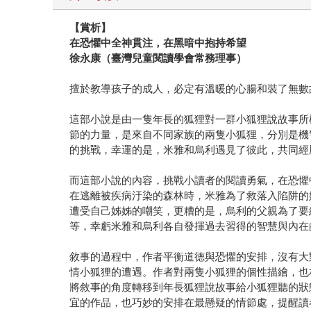
【賞析】
在恐懼中全神貫注，在黑暗中抱持希望
徐永康（臺灣兒童閱讀學會常務理事）
擅於教導孩子的成人，必定有溫暖的心腸和裝了無數
這部小說是由一隻年長的狐狸對一群小狐狸說故事所
節的力量，是來自不同家族的兩隻小狐狸，分別是機
的挑戰，幸運的是，米雅和烏利遇見了彼此，共同經
而這部小說的內容，挑戰小讀者的閱讀勇氣，在恐懼
在逃離被疾病汙染的森林時，米雅為了救落入陷阱的
遭受自己姊姊的嘲笑，更糟的是，烏利的父親為了要
等，幸虧米雅和烏利各自發揮過去習得的智慧與內在
敘事的過程中，作者平衡道德與恐懼的安排，沒有大
情小狐狸的遭遇。作者對兩隻小狐狸的個性描繪，也
將敘事的角度轉移到年長狐狸說故事給小狐狸聽的狀
宜的作品，也巧妙的安排在最懸疑的情節處，提醒讀