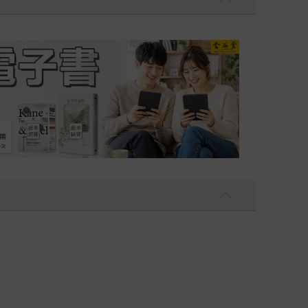
吃一點〉第二波
金石堂2026海