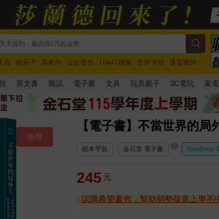
圭吾
楊双子
高希均
公益書包
16647續集
吉伊卡哇
通靈藥師
路邊攤新作
馬斯克
玩具總動員5
超慢跑
館
英文書
雜誌
電子書
文具
玩具親子
3C電玩
家
【電子書】不當世界的局
強推
?
紙本平裝
金石堂 電子書
Readmoo
245
元
認購希望書包，幫助弱勢孩童上學不