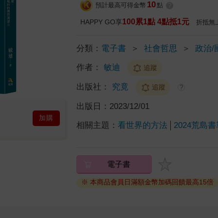
10
預計最高可得金幣
點
?
100累1點 4點抵1元
HAPPY GO享
折抵無
分類：
電子書
＞
社會哲思
＞
政治/
作者：
敏迪
追蹤
出版社：
究竟
追蹤
?
出版日：
2023/12/01
加購
相關主題：
看世界的方法
2024荒島
電子書
※ 本商品會員日滿額金幣加碼回饋最高15倍