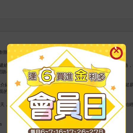
創辦人。
給身邊的人。總能把國際新聞講得既有趣又鑑往知來，獨樹一格，擁有眾
閱聽者。
臺灣人介紹全世界各個國家，旨在將國際新聞推廣至家庭和校園。用輕
面的決策品質。
天，旅程中體悟到國際間對臺灣有著強烈好奇和重視，回國後開始經營You
s