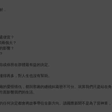
材，
還便宜？
頭兩個大？
的影響？
？
你或你所在群體最有益的決定。
懂得再多，對人生也沒有幫助。
廂的愛恨情仇，都與那廂的纏繞糾葛密不可分。就算我們只是站在角
方面影響我們的生活。
的任何決定都會將故事帶往全新方向。讀國際新聞不是為了當神算，