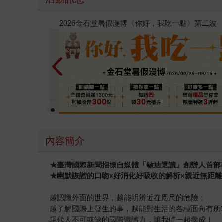
春光ｘ奇幻基地｜全書系展
內容簡介
★
臺灣國際新聞指標自媒體「敏迪選讀」創辦人首部
★
幽默詼諧的口吻×好消化好吸收的解析×親近無距
越認識外面的世界，越能明辨近在咫尺的危險；
越了解國際上發生的事，越能對生活的各種面向有所
現代人不可或缺的國際識讀力，讓我們一起養成！