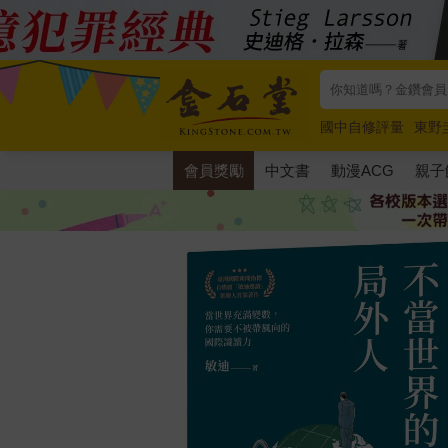
國中自修評量
東野
唯紅花綻放
奧德賽
會員獎勵
中文書
動漫ACG
親子