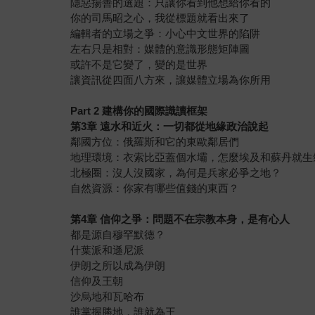
隱惡揚善的選題：只讓你看到他想給你看的
你的司馬昭之心，我從標題就看出來了
編輯者的立場之爭：小心中文世界的陷阱
左右只是相對：媒體的意識形態矩陣圖
或許不是它變了，變的是世界
讓資訊從四面八方來，讓媒體立場為你所用
Part 2 建構你的國際識讀框架
第3章 遠水和近火：一切都從地緣政治說起
鄰國方位：俄羅斯和它的東歐鄰居們
地理環境：衣索比亞蓋個水壩，怎麼埃及和蘇丹就生
北極圈：沒人沒國家，為何是兵家必爭之地？
自然資源：你家有哪些值錢的東西？
第4章 信仰之爭：問題不在宗教本身，是有心人
都是源自穆罕默德？
什葉派和遜尼派
伊朗之所以成為伊朗
信仰及王朝
沙烏地和瓦哈布
誰掌握勝地，誰就為王