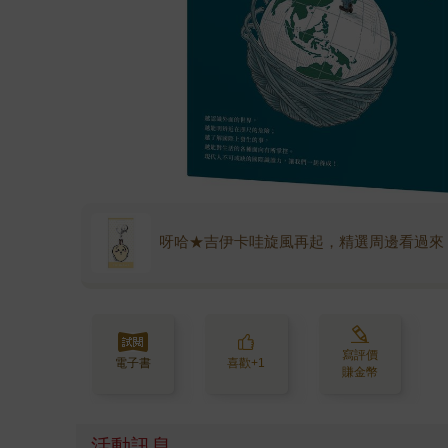
呀哈★吉伊卡哇旋風再起，精選周邊看過來
寫評價
電子書
喜歡+1
賺金幣
活動訊息