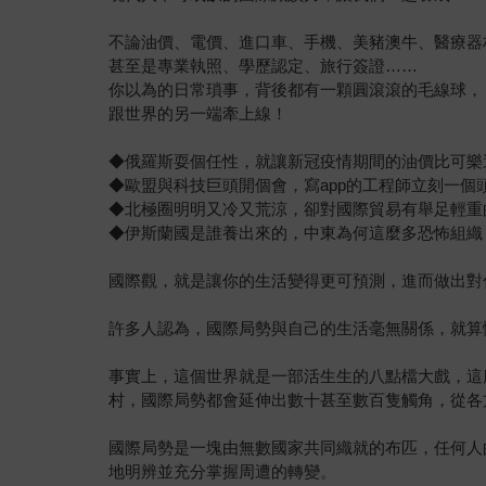
不論油價、電價、進口車、手機、美豬澳牛、醫療器
甚至是專業執照、學歷認定、旅行簽證……
你以為的日常瑣事，背後都有一顆圓滾滾的毛線球，
跟世界的另一端牽上線！
◆俄羅斯耍個任性，就讓新冠疫情期間的油價比可樂
◆歐盟與科技巨頭開個會，寫app的工程師立刻一個
◆北極圈明明又冷又荒涼，卻對國際貿易有舉足輕重
◆伊斯蘭國是誰養出來的，中東為何這麼多恐怖組織
國際觀，就是讓你的生活變得更可預測，進而做出對
許多人認為，國際局勢與自己的生活毫無關係，就算
事實上，這個世界就是一部活生生的八點檔大戲，這
村，國際局勢都會延伸出數十甚至數百隻觸角，從各
國際局勢是一塊由無數國家共同織就的布匹，任何人
地明辨並充分掌握周遭的轉變。