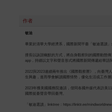
作者
敏迪
畢業於清華大學經濟系，國際新聞平臺「敏迪選讀」
擅長以詼諧幽默的方式，將自身觀察到的國際動態傳遞
app，持續以文字和聲音形式將國際新聞傳遞給華語
2022與2023連續兩年推出《國際觀察曆》，向
生興趣，進而學會解讀國際情勢，優化生活或工作層
2023年獲美國國務院邀請，偕同各國外媒代表訪美11
國際挺臺聲音帶回臺灣。
「敏迪選讀」linktree：https://linktr.ee/mindiworldnew