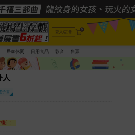
0
登入/註冊
電
居家休閒
日用食品
影音
售票
外人
 電子書
中斷！