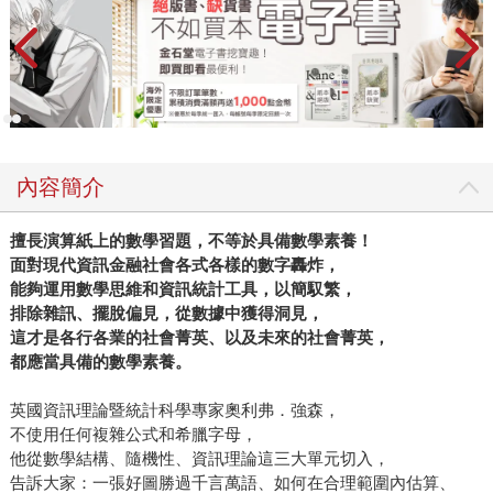
內容簡介
擅長演算紙上的數學習題，不等於具備數學素養！
面對現代資訊金融社會各式各樣的數字轟炸，
能夠運用數學思維和資訊統計工具，以簡馭繁，
排除雜訊、擺脫偏見，從數據中獲得洞見，
這才是各行各業的社會菁英、以及未來的社會菁英，
都應當具備的數學素養。
英國資訊理論暨統計科學專家奧利弗．強森，
不使用任何複雜公式和希臘字母，
他從數學結構、隨機性、資訊理論這三大單元切入，
告訴大家：一張好圖勝過千言萬語、如何在合理範圍內估算、