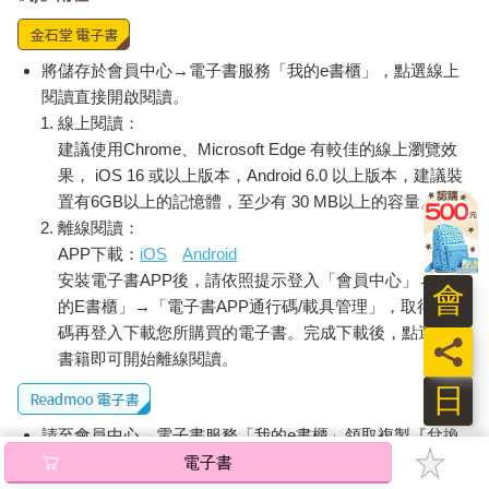
表上，是瞭解事物狀況的絕佳切入方法。然而，這個方法必須小
心使用，因為資料中的短期模式可能會誤導我們做出過度自信的
預測。
將儲存於會員中心→電子書服務「我的e書櫃」，點選線上
第2章〈在合理範圍內估算〉將會回頭探討數字本身。生活在現代
閱讀直接開啟閱讀。
世界中，我們總是不斷接收到各種令人眼花撩亂的資料，包含最
線上閱讀：
新經濟數字、科學發現、民意調查和體育比賽統計數據等等。我
建議使用Chrome、Microsoft Edge 有較佳的線上瀏覽效
將會提供一些更清楚瞭解這些數字的祕訣，包含如何得到這些數
果， iOS 16 或以上版本，Android 6.0 以上版本，建議裝
字的近似值，並且針對複雜量值做出合理的粗略估算。
置有6GB以上的記憶體，至少有 30 MB以上的容量。
第3章〈對數刻度下的指數成長〉將會介紹「指數成長」的概念，
離線閱讀：
無論是在足球員轉會費、細菌繁殖或核反應中，都會出現指數成
APP下載：
iOS
Android
長。然後我會演示如何使用數學家稱為「對數刻度」的方法，在
安裝電子書APP後，請依照提示登入「會員中心」→「我
圖表上呈現指數成長。我將解釋這樣的呈現方式，如何提供我們
會
的E書櫃」→「電子書APP通行碼/載具管理」，取得通行
新冠肺炎疫情和股市行為的相關洞見。
碼再登入下載您所購買的電子書。完成下載後，點選任一
第4章〈跟著規則走〉，我將說明：遵循簡單規則的系統如何表現
員
出複雜行為。我將藉由討論鐘擺運動及介紹由嘗試預測天氣而發
書籍即可開始離線閱讀。
展出的數學領域，說明這類數學模型如何呈現許多過程的運作方
日
式。
請至會員中心→電子書服務「我的e書櫃」領取複製『兌換
理解事物背後的隨機性和不確定性
碼』至電子書服務商Readmoo進行兌換。
電子書
前幾章已經提到數學能夠呈現和說明結構，而接下來將離開這類