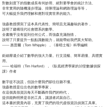
對數刻度下的指數成長有何妙用、絕對要學會的統計方法、
非常實用的隨機漫步理論、排隊理論和網路理論等等，
可大幅提升我們理解和應對現實世界的能力。
強森教授撰寫了這本具代表性、簡明且充滿趣味的著作，
說明了建構現代社會體系的數學。
全書幾乎沒有提到任何公式，而強森充滿熱情，
說明了只要提升一點點識數能力，就能帶給我們莫大幫助。
—— 惠普爾（Tom Whipple），《泰晤士報》科學編輯
鉅細靡遺介紹了數學的強大力量。行文流暢、簡單易懂、具體實
用。
—— 哈福特（Tim Harford），《臥底經濟學家的10堂數據偵探
課》作者
數字從不說謊，但說什麼我們卻往往聽不懂。
強森教授是位出色的數學專家，
在這個真假資訊每天不斷轟炸我們的時代，
提供能夠明辨是非的工具，讓讀者武裝自己。
這本書的寶貴內容，充實了我們的現代虛假資訊偵測工具庫。