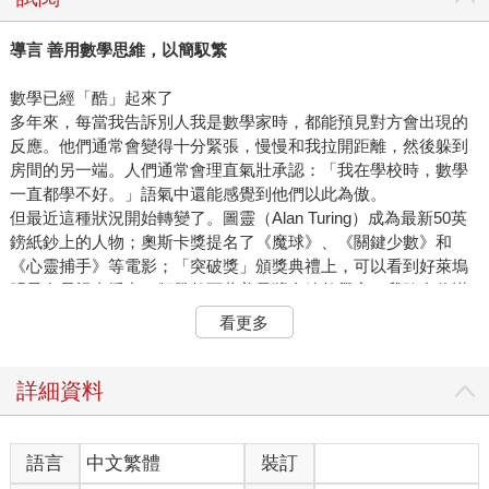
導言 善用數學思維，以簡馭繁
數學已經「酷」起來了
多年來，每當我告訴別人我是數學家時，都能預見對方會出現的
反應。他們通常會變得十分緊張，慢慢和我拉開距離，然後躲到
房間的另一端。人們通常會理直氣壯承認：「我在學校時，數學
一直都學不好。」語氣中還能感覺到他們以此為傲。
但最近這種狀況開始轉變了。圖靈（Alan Turing）成為最新50英
鎊紙鈔上的人物；奧斯卡獎提名了《魔球》、《關鍵少數》和
《心靈捕手》等電影；「突破獎」頒獎典禮上，可以看到好萊塢
明星在電視直播中，頒發數百萬美元獎金給數學家。我敢自信滿
滿的告訴大家，數學已經「酷」起來了。
看更多
數學愈來愈受大家重視的另一個重要原因，則是新冠肺炎疫情。
突然間，數字變得無所不在。最近就連卡戴珊的Instagram貼文這
類社群媒體，都能看到視覺化資料。人們開始廣泛使用「指數」
詳細資料
和「信賴區間」等詞彙。以上種種，讓我覺得，瞭解數字能發現
趨勢、並且做出預測，並不是什麼可恥的事。
疫情期間，我使用@BristOliver的推特帳號，以數學家的角度，發
語言
中文繁體
裝訂
表對新冠肺炎統計數據的解讀，盡可能幫助人們瞭解現在的狀