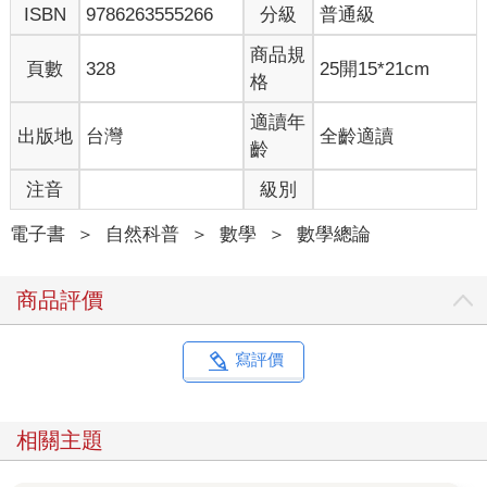
ISBN
9786263555266
分級
普通級
況，並且讓氾濫的數字變得更容易理解。在這個過程中，我不斷
感受到，原來我在英格蘭布里斯托大學傳授給大學生的數學技
商品規
巧，無論對任何人來說，都價值連城。
頁數
328
25開15*21cm
格
我們的生活已經逐漸受到資料和演算法支配。Siri完全可以聽懂我
們說的話；使用「Google翻譯」也能得到接近專業水準的譯文；
適讀年
出版地
台灣
全齡適讀
Netflix能夠將我們的觀看紀錄，與類似的使用者資料比對，藉此
齡
推薦我們最可能喜愛的同類型影劇。
縱使如此，人們可能不清楚這類人工智慧和機器學習，實際上都
注音
級別
是建立在數學和統計學的基礎上。人工智慧和機器學習在二十一
世紀有了全新面貌，不斷提升的算力也提供了極大動能，但背後
電子書
＞
自然科普
＞
數學
＞
數學總論
的基礎始終離不開數學。這樣的矽谷奇蹟依仗的是：在百萬維度
世界中的「點雲」（空間中的一組離散的數據點）幾何形狀、在
商品評價
隨機中找出結構和模式的技術，以及處理大量數據的嚴謹數學方
法等等概念。
大部分人都不清楚專業數學家整天在忙什麼，也許他們會認為我
寫評價
們在計算複雜的微積分，或者互相較勁誰能記住最多圓周率的位
數；也許他們腦海中會浮現出一個不起眼的老頭，拿著粉筆在黑
板上書寫充斥著希臘字母而難以理解的公式（老實說，這個猜測
相關主題
算是十分接近）。人們會這樣看待數學家，我們也要負起部分責
任。數學家並沒有盡心盡力向大家解釋，為什麼我們所做的事如