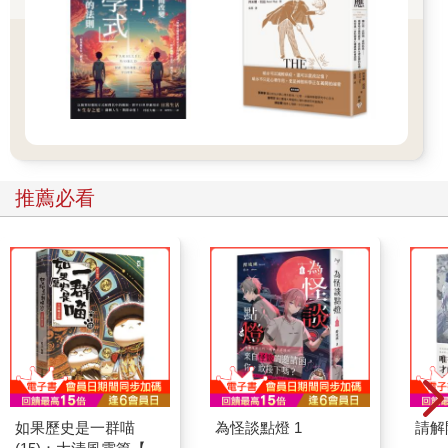
以解釋這些模式的理論。例如，借助牛頓公式的計算結果，在阿
姆斯壯還未乘坐阿波羅十一號登陸月球時，我們就已經十分清楚
月球的重力大小。要是沒有這些公式，美國航太總署還不知道能
否建造出可發射到月球的火箭呢。
奇怪的是，良好的模型並不一定要「完全」正確。統計學家博克
斯有句名言提到：「所有模型都是錯的，但有些模型十分實
用。」愛因斯坦的相對論研究成果告訴我們，牛頓公式並非完美
無缺，例如，牛頓公式無法解決物體以接近光速移動時所出現的
推薦必看
問題。但是在十七世紀，人們還在乘坐馬車和帆船旅行，牛頓公
式已經足夠準確，能夠有效預測日常生活中的物體行為。即使到
了今天，速度最快的火箭也遠不及光速，因此從務實的觀點來
看，完全符合阿波羅八號太空人安德斯說過的名言：「太空船怎
麼飛，牛頓說了算。」
疫情模型也是類似狀況，雖然那些描繪新冠肺炎傳播狀況的數學
模型過於簡單，忽略了真實世界的某些影響因素，但如果模型足
以產出可靠的短中期預測，就很可能已足以實際應用。
相關概念就是所謂的「玩具模型」。玩具模型意指完全抽象、且
與真實世界差異甚大的模型，但卻足以顯現出真實世界的某些性
質。大家可能聽過一則聲名狼藉的杜撰故事。有人拜託一名數學
如果歷史是一群喵
為怪談點燈 1
請解
家提供乳牛農場設計建議，數學家給出的模型寫到：「考慮一隻