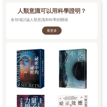
此重要。
這本書試圖翻轉這些偏見。現代世界人人皆有手機、平板或電
人類意識可以用科學證明？
腦，透過這些裝置，我們能比以往更快速接收瞬息萬變的世界的
巨量資訊。因此我認為，現今日常生活中，早已離不開無窮無盡
各領域討論人類意識和科學的關係
的數字，而我們也需要瞭解數字背後的事實。我相信數學提供了
一種思考世界的方法，能讓人們瞭解氾濫的資料和複雜狀況，並
看更多
且避免受到錯誤資訊與錯誤解讀的誤導。我想傳授讀者一些數學
技巧，幫助大家透過數學家的觀點，瞭解這個世界。推特非常適
合用來傳遞簡短且即時的資訊，但無法讓我這個數學家以喜愛的
方式呈現想法。我試著用這本書，寫出我的想法，並且解釋為什
麼數學家會如此思考事物。
數學模型以簡馭繁
一切的核心都來自於數學模型的概念。某種角度來說，我們心中
都存在事物運作的原理模型。例如，我們都十分清楚物體會因為
地心引力而落到地上。但如果不是牛頓一步步推導，將這個想法
轉化為數學公式，我們並無法真正「理解」上述現象的物理原
理。
模型應當要有兩種功能：首先要能解釋我們手上的資料，再者要
能預測尚未遭逢的狀況，理想上還須包含這些預測的準確度的嚴
謹校正。數學家通常會找出數字或資料的模式，並且提出可能足