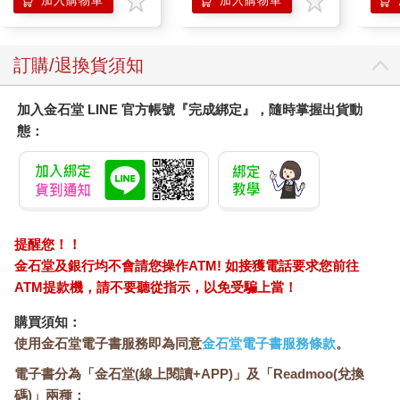
加入購物車
加入購物車
瞭解數學如何做到這一點。
瞭解世界變化方式的結構
訂購/退換貨須知
這本書中並沒有充斥著公式和希臘字母，事實上，書中幾乎找不
到幾條公式。這是一本探討數學思維的書籍，並非一本代數問題
教科書。如果可以的話，我寧可畫一張正確的圖表來解釋事物，
加入金石堂 LINE 官方帳號『完成綁定』，隨時掌握出貨動
而非提供一連串複雜的計算過程。我也知道讓大家親自動手算數
態：
學，學習效果遠勝於聽老師講數學。因此，每一章最後都會附上
「課後作業」，提供方法讓大家測驗是否瞭解該章的內容及進一
步探索該章主題。課後作業雖然不會有人批改，但我很樂意知道
大家做得如何。
本書大致分為三大單元，每個單元各四章。第一個單元處理「結
構」。數學是瞭解世界如何運作的絕佳工具，原因之一是許多重
提醒您！！
要萬物的運作過程都遵循了幾個簡單規則，而數學則能做為呈現
金石堂及銀行均不會請您操作ATM! 如接獲電話要求您前往
規則的語言和表述方式。因此理所當然，基本物理定律會使用數
ATM提款機，請不要聽從指示，以免受騙上當！
學公式來表達。
然而，我們往往無法直接觀察到，關心的事物背後所遵循的科學
購買須知：
定律。我們往往只能看到一個行為的某個瞬間，並且藉由思考這
使用金石堂電子書服務即為同意
金石堂電子書服務條款
。
類過程一般的行為模式，以及驅動這些行為的規則，來設法推論
電子書分為「金石堂(線上閱讀+APP)」及「Readmoo(兌換
發生的狀況。
碼)」兩種：
第1章〈一張好圖勝過千言萬語〉中，我會說明為何將資料畫在圖