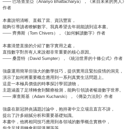
—— 巴塔查里亞（Ananyo Bhattacharya），《來自未來的男人》
作者
本書說明清晰、直截了當、資訊豐富，
能夠引導讀者瞭解數字。我真希望去年就能讀到這本書。
—— 齊弗斯（Tom Chivers），《如何解讀數字》作者
本書清楚直接的介紹了數字實用之處，
直指數字對所有人來說都非常重要的核心原因。
—— 桑普特（David Sumpter），《統治世界的十條公式》作者
強森運用簡單但強大的數學技巧，提供實用且緊扣疫情的洞見，
演示了如何將重要概念應用到一系列真實生活問題上。
這是一本極具價值的時事探討學習讀物，
主題涵蓋了足球轉會到醫療檢測，能夠引領讀者暢遊數字世界。
—— 庫查斯基（Adam Kucharski），《傳染力法則》作者
強森在新冠肺炎議題討論中，抱持著中立立場且直言不諱，
提出了許多細膩分析和重要基礎知識。
本書中，他將相同技巧應用到各領域的數學概念實務中，
包含足球員轉會和同溫層等等。