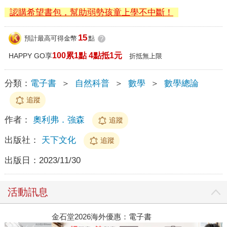
認購希望書包，幫助弱勢孩童上學不中斷！
15
預計最高可得金幣
點
?
100累1點 4點抵1元
HAPPY GO享
折抵無上限
分類：
電子書
＞
自然科普
＞
數學
＞
數學總論
追蹤
作者：
奧利弗．強森
追蹤
出版社：
天下文化
追蹤
出版日：
2023/11/30
活動訊息
金石堂2026海外優惠：電子書