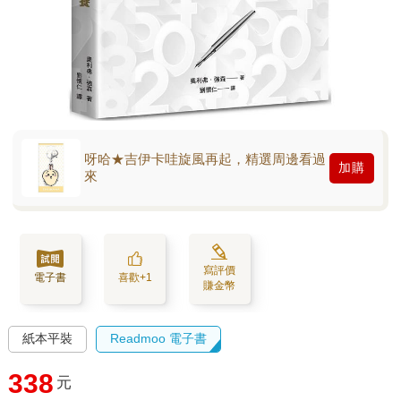
呀哈★吉伊卡哇旋風再起，精選周邊看過
加購
來
寫評價
電子書
喜歡+1
賺金幣
紙本平裝
Readmoo 電子書
338
元