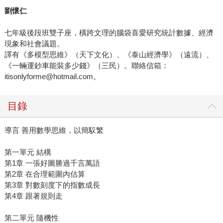
劉懷仁
七年級後段班雙子座，橫跨文理的腦袋喜愛研究統計數據、經濟
現象和社會議題。
譯有《多模型思維》（天下文化）、《泰山經濟學》（遠流）、
《一輛運鈔車能裝多少錢》（三民）。聯絡信箱：
itisonlyforme@hotmail.com。
目錄
導言 善用數學思維，以簡馭繁
第一單元 結構
第1章 一張好圖勝過千言萬語
第2章 在合理範圍內估算
第3章 對數刻度下的指數成長
第4章 跟著規則走
第二單元 隨機性