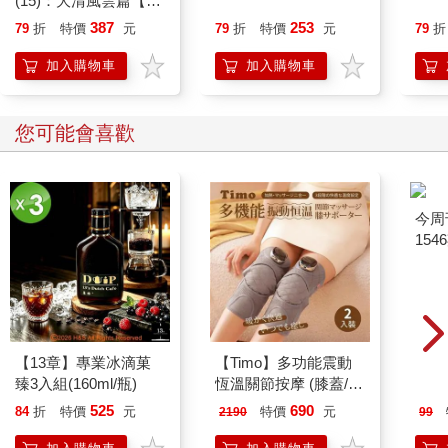
(15)：大清風雲篇【萌
完美球形光滑無摩擦力的乳牛，在零重力的空間中……」
貓漫畫學歷史】
387
253
79
折
特價
元
79
折
特價
元
79
折
儘管如此，精心挑選的玩具模型，確實能夠在思考真實世界時，
派上用場。譬如，我花了不少時間思考，如何利用逐步給予每人
加入購物車
加入購物車
一頂能立即阻擋病毒的帽子的假想情境，找出資料中呈現的新冠
肺炎疫苗效果。（第3章在對數刻度圖上繪製資料數據時，就能看
到明顯效果。對數刻度圖上，會看到一條逐漸變得陡峭的曲線。
您可能會喜歡
英國2021年春季的新冠肺炎死亡人數資料，也能看到相同效果。
雖然模型的假設無疑過於簡單，但是仍提供了一個發現疫苗效果
的方法。）如果我們能將真實現象的關鍵要素，抽象化之後，放
進這類簡單模型中，然後利用模型得出洞見，這些洞見就能夠帶
回日常生活中應用。當然，我們仍須注意玩具模型的有效程度。
市面上已經有許多推廣數學的好書，但往往將焦點放在怪誕或奇
特的主題，例如，索托伊的《尋找月光》和賽門．辛的《費瑪最
後定理》，或者關注數學與物理之間的關係，例如，法米羅的
《宇宙用數字說話》。
大多數人往往會將數學簡單理解為解謎或玩弄數字的遊戲，這是
【13章】專業冰滴菓
【Timo】多功能震動
今周
數學家兼喜劇演員帕克最擅長的伎倆。數學確實可以非常好玩，
臻3入組(160ml/瓶)
恆溫關節按摩 (膝蓋/
154
而數學遊戲也是吸引人們學習數學的絕佳方法。但我認為大家同
肩/手肘通用) 無線充電
時也要知道，數學十分重要，數學是推動現代世界發展不可或缺
525
690
84
折
特價
元
特價
元
2190
99
加熱護膝 智能震動護
的一環。數學是理性解釋事物的實用工具，我會在書中幫助大家
膝熱敷【雙入組】