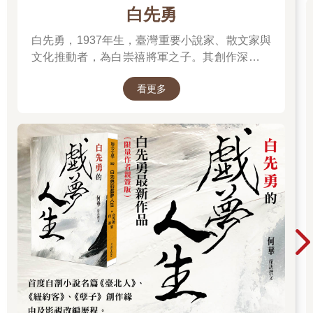
白先勇
白先勇，1937年生，臺灣重要小說家、散文家與
文化推動者，為白崇禧將軍之子。其創作深受中
西文學滋養，文字典雅細膩，關注歷史流離、家
看更多
國記憶與人性孤獨。代表作包括小說集《臺北
人》、《寂寞的十七歲》，長篇小說《孽子》，
以及散文《樹猶如此》。除文學創作外，他亦長
年致力於崑曲、紅樓夢等傳統文化的保存與推
廣，對華文文學與文化影響深遠。