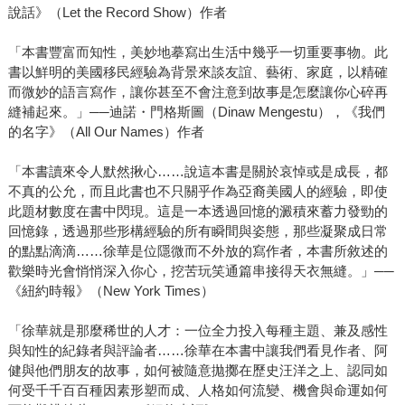
說話》（Let the Record Show）作者
「本書豐富而知性，美妙地摹寫出生活中幾乎一切重要事物。此
書以鮮明的美國移民經驗為背景來談友誼、藝術、家庭，以精確
而微妙的語言寫作，讓你甚至不會注意到故事是怎麼讓你心碎再
縫補起來。」──迪諾・門格斯圖（Dinaw Mengestu），《我們
的名字》（All Our Names）作者
「本書讀來令人默然揪心……說這本書是關於哀悼或是成長，都
不真的公允，而且此書也不只關乎作為亞裔美國人的經驗，即使
此題材數度在書中閃現。這是一本透過回憶的澱積來蓄力發勁的
回憶錄，透過那些形構經驗的所有瞬間與姿態，那些凝聚成日常
的點點滴滴……徐華是位隱微而不外放的寫作者，本書所敘述的
歡樂時光會悄悄深入你心，挖苦玩笑通篇串接得天衣無縫。」──
《紐約時報》（New York Times）
「徐華就是那麼稀世的人才：一位全力投入每種主題、兼及感性
與知性的紀錄者與評論者……徐華在本書中讓我們看見作者、阿
健與他們朋友的故事，如何被隨意拋擲在歷史汪洋之上、認同如
何受千千百百種因素形塑而成、人格如何流變、機會與命運如何