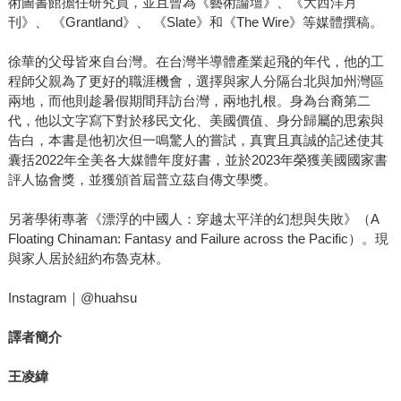
術圖書館擔任研究員，並且曾為《藝術論壇》、《大西洋月
刊》、 《Grantland》、 《Slate》和《The Wire》等媒體撰稿。
徐華的父母皆來自台灣。在台灣半導體產業起飛的年代，他的工
程師父親為了更好的職涯機會，選擇與家人分隔台北與加州灣區
兩地，而他則趁暑假期間拜訪台灣，兩地扎根。身為台裔第二
代，他以文字寫下對於移民文化、美國價值、身分歸屬的思索與
告白，本書是他初次但一鳴驚人的嘗試，真實且真誠的記述使其
囊括2022年全美各大媒體年度好書，並於2023年榮獲美國國家書
評人協會獎，並獲頒首屆普立茲自傳文學獎。
另著學術專著《漂浮的中國人：穿越太平洋的幻想與失敗》（A
Floating Chinaman: Fantasy and Failure across the Pacific）。現
與家人居於紐約布魯克林。
Instagram｜@huahsu
譯者簡介
王凌緯