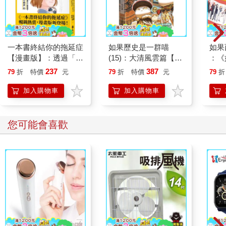
一本書終結你的拖延症
如果歷史是一群喵
如果
【漫畫版】：透過「小
(15)：大清風雲篇【萌
：《
行動」打開大腦的行動
貓漫畫學歷史】
喵》
237
387
79
折
特價
元
79
折
特價
元
79
折
開關，懶人也能變身
【首
「行動派」的37個科
加入購物車
加入購物車
學方法
您可能會喜歡