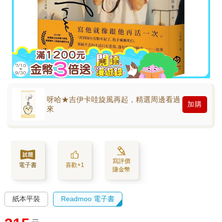
呀哈★吉伊卡哇旋風再起，精選周邊看過
加購
來
寫評價
電子書
喜歡+1
賺金幣
紙本平裝
Readmoo 電子書