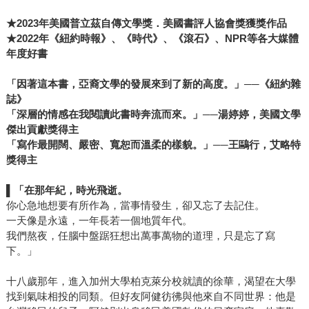
★2023年美國普立茲自傳文學獎．美國書評人協會獎獲獎作品
★2022年《紐約時報》、《時代》、《滾石》、NPR等各大媒體
年度好書
「因著這本書，亞裔文學的發展來到了新的高度。」──《紐約雜
誌》
「深層的情感在我閱讀此書時奔流而來。」──湯婷婷，美國文學
傑出貢獻獎得主
「寫作最開闊、嚴密、寬恕而溫柔的樣貌。」──王鷗行，艾略特
獎得主
▌
「在那年紀，時光飛逝。
你心急地想要有所作為，當事情發生，卻又忘了去記住。
一天像是永遠，一年長若一個地質年代。
我們熬夜，任腦中盤踞狂想出萬事萬物的道理，只是忘了寫
下。」
十八歲那年，進入加州大學柏克萊分校就讀的徐華，渴望在大學
找到氣味相投的同類。但好友阿健彷彿與他來自不同世界：他是