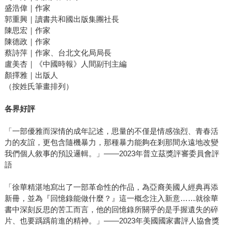
盛浩偉｜作家
郭重興｜讀書共和國出版集團社長
陳思宏｜作家
陳德政｜作家
蔡詩萍｜作家、台北文化局局長
盧美杏｜《中國時報》人間副刊主編
顏擇雅｜出版人
（按姓氏筆畫排列）
各界好評
「一部優雅而深情的成年記述，思量的不僅是情感強烈、青春活
力的友誼，更包含隨機暴力，那種暴力能夠在剎那間永遠地改變
我們個人敘事的預設邏輯。」——2023年普立茲獎評審委員會評
語
「徐華精湛地寫出了一部革命性的作品，為亞裔美國人經典再添
新冊，並為『回憶錄能做什麼？』這一概念注入新意……就徐華
書中深刻反思的苦工而言，他的回憶錄所關乎的是手握遺失的碎
片、也要踽踽前進的精神。」——2023年美國國家書評人協會獎