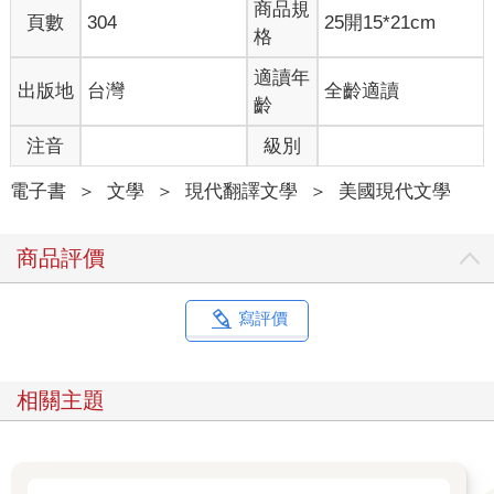
商品規
頁數
304
25開15*21cm
格
適讀年
出版地
台灣
全齡適讀
齡
注音
級別
電子書
＞
文學
＞
現代翻譯文學
＞
美國現代文學
商品評價
寫評價
相關主題