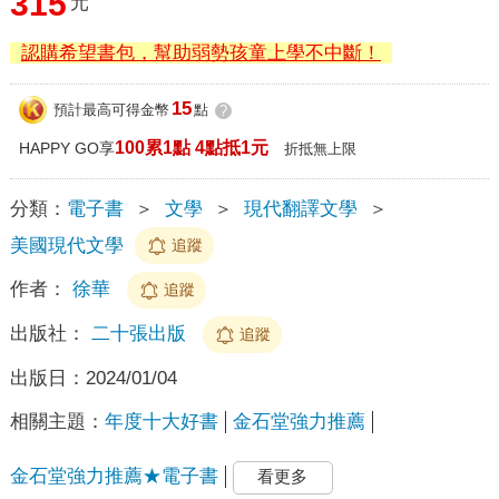
315
元
認購希望書包，幫助弱勢孩童上學不中斷！
15
預計最高可得金幣
點
?
100累1點 4點抵1元
HAPPY GO享
折抵無上限
分類：
電子書
＞
文學
＞
現代翻譯文學
＞
美國現代文學
追蹤
作者：
徐華
追蹤
出版社：
二十張出版
追蹤
出版日：
2024/01/04
相關主題：
年度十大好書
金石堂強力推薦
金石堂強力推薦★電子書
看更多