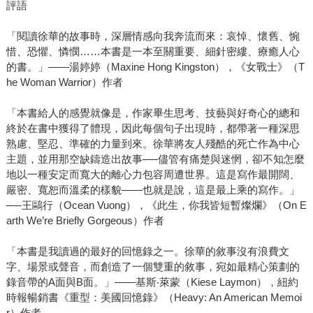
評語
「閱讀徐華的故事時，深層情感向我奔流而來：哀悼、懷舊、惋
惜、恐懼、憐憫……本書是一本至關重要、細針密縷、療癒人心
的書。」——湯婷婷（Maxine Hong Kingston），《女戰士》（T
he Woman Warrior）作者
「本書給人的感覺就像是，作家畢生思考、技藝與好奇心的總和
終於在書中獲得了體現，因此每個句子出現時，都帶著一種深思
熟慮、堅忍、準確的力量到來。徐華將友人殘酷的死亡作為中心
主題，並用那空缺鑄造出故事──儘管有痛楚與迷惘，卻不知怎麼
地以一種安定而寬大的離心力包容周遭世界。這是寫作最開闊、
嚴密、寬恕而溫柔的樣貌——也就是說，這是最上乘的寫作。」
──王鷗行（Ocean Vuong），《此生，你我皆短暫燦爛》（On E
arth We’re Briefly Gorgeous）作者
「本書是我讀過的最好的回憶錄之一。徐華的敘事沒有浪費文
字、場景或聲音，而創造了一個雙重的敘事，宛如最精心策劃的
錄音帶的A面與B面。」——基斯‧萊蒙（Kiese Laymon），紐約
時報暢銷書《重型：美國回憶錄》（Heavy: An American Memoi
r）作者