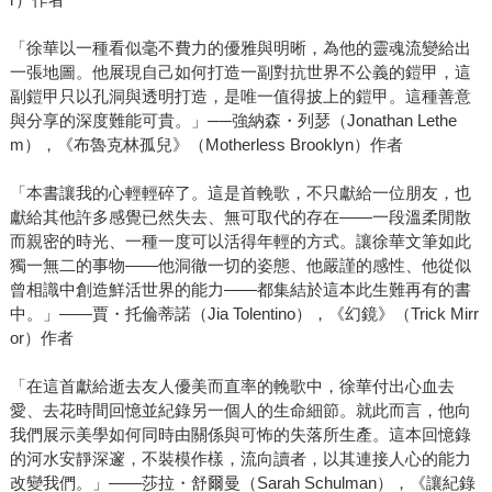
「徐華以一種看似毫不費力的優雅與明晰，為他的靈魂流變給出
一張地圖。他展現自己如何打造一副對抗世界不公義的鎧甲，這
副鎧甲只以孔洞與透明打造，是唯一值得披上的鎧甲。這種善意
與分享的深度難能可貴。」──強納森・列瑟（Jonathan Lethe
m），《布魯克林孤兒》（Motherless Brooklyn）作者
「本書讓我的心輕輕碎了。這是首輓歌，不只獻給一位朋友，也
獻給其他許多感覺已然失去、無可取代的存在——一段溫柔閒散
而親密的時光、一種一度可以活得年輕的方式。讓徐華文筆如此
獨一無二的事物——他洞徹一切的姿態、他嚴謹的感性、他從似
曾相識中創造鮮活世界的能力——都集結於這本此生難再有的書
中。」——賈・托倫蒂諾（Jia Tolentino），《幻鏡》（Trick Mirr
or）作者
「在這首獻給逝去友人優美而直率的輓歌中，徐華付出心血去
愛、去花時間回憶並紀錄另一個人的生命細節。就此而言，他向
我們展示美學如何同時由關係與可怖的失落所生產。這本回憶錄
的河水安靜深邃，不裝模作樣，流向讀者，以其連接人心的能力
改變我們。」——莎拉・舒爾曼（Sarah Schulman），《讓紀錄