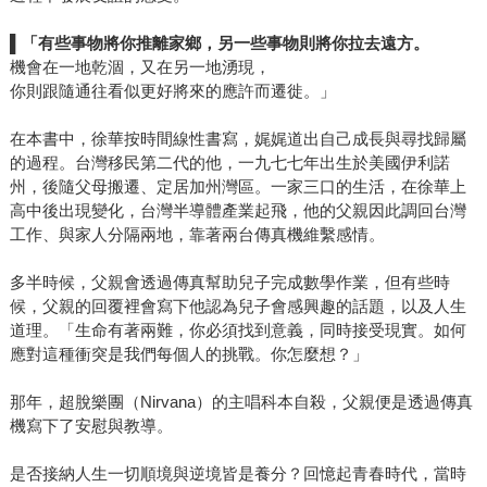
▌
「有些事物將你推離家鄉，另一些事物則將你拉去遠方。
機會在一地乾涸，又在另一地湧現，
你則跟隨通往看似更好將來的應許而遷徙。」
在本書中，徐華按時間線性書寫，娓娓道出自己成長與尋找歸屬
的過程。台灣移民第二代的他，一九七七年出生於美國伊利諾
州，後隨父母搬遷、定居加州灣區。一家三口的生活，在徐華上
高中後出現變化，台灣半導體產業起飛，他的父親因此調回台灣
工作、與家人分隔兩地，靠著兩台傳真機維繫感情。
多半時候，父親會透過傳真幫助兒子完成數學作業，但有些時
候，父親的回覆裡會寫下他認為兒子會感興趣的話題，以及人生
道理。「生命有著兩難，你必須找到意義，同時接受現實。如何
應對這種衝突是我們每個人的挑戰。你怎麼想？」
那年，超脫樂團（Nirvana）的主唱科本自殺，父親便是透過傳真
機寫下了安慰與教導。
是否接納人生一切順境與逆境皆是養分？回憶起青春時代，當時