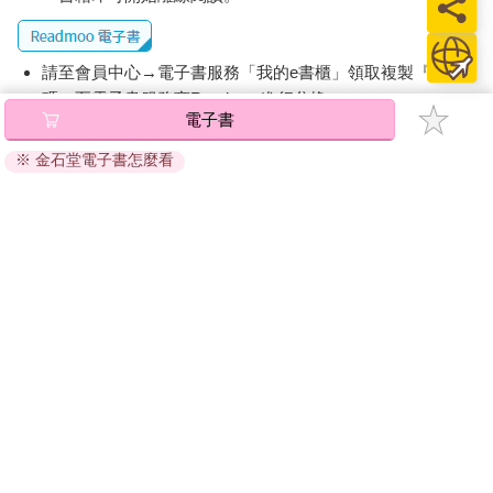
請至會員中心→電子書服務「我的e書櫃」領取複製『兌換
碼』至電子書服務商Readmoo進行兌換。
電子書
退換貨須知：
※ 金石堂電子書怎麼看
因版權保護，您在金石堂所購買的電子書僅能以金石堂專屬
的閱讀軟體開啟閱讀，無法以其他閱讀器或直接下載檔案。
依據「消費者保護法」第19條及行政院消費者保護處公告之
「通訊交易解除權合理例外情事適用準則」，非以有形媒介
提供之數位內容或一經提供即為完成之線上服務，經消費者
事先同意始提供。（如：電子書、電子雜誌、下載版軟體、
虛擬商品…等），
不受「網購服務需提供七日鑑賞期」的限
制
。為維護您的權益，建議您先使用「試閱」功能後再付款
購買。