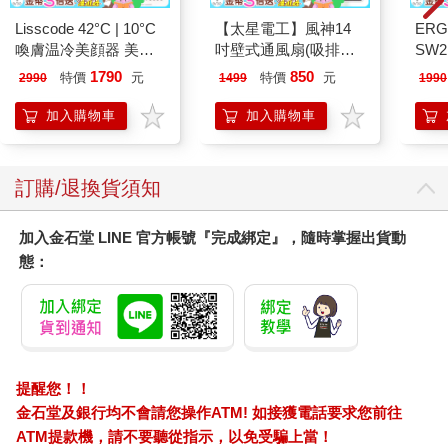
Lisscode 42°C | 10°C
【太星電工】風神14
ERG
喚膚温冷美顔器 美膚
吋壁式通風扇(吸排風
SW2
儀
機)
泳心
1790
850
特價
元
特價
元
2990
1499
1990
錶
加入購物車
加入購物車
訂購/退換貨須知
加入金石堂 LINE 官方帳號『完成綁定』，隨時掌握出貨動
態：
提醒您！！
金石堂及銀行均不會請您操作ATM! 如接獲電話要求您前往
ATM提款機，請不要聽從指示，以免受騙上當！