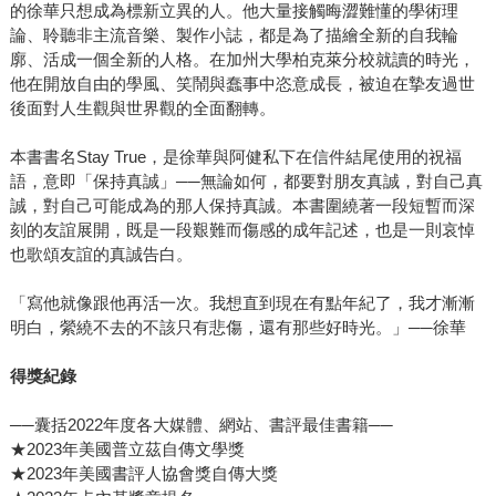
的徐華只想成為標新立異的人。他大量接觸晦澀難懂的學術理
論、聆聽非主流音樂、製作小誌，都是為了描繪全新的自我輪
廓、活成一個全新的人格。在加州大學柏克萊分校就讀的時光，
他在開放自由的學風、笑鬧與蠢事中恣意成長，被迫在摯友過世
後面對人生觀與世界觀的全面翻轉。
本書書名Stay True，是徐華與阿健私下在信件結尾使用的祝福
語，意即「保持真誠」──無論如何，都要對朋友真誠，對自己真
誠，對自己可能成為的那人保持真誠。本書圍繞著一段短暫而深
刻的友誼展開，既是一段艱難而傷感的成年記述，也是一則哀悼
也歌頌友誼的真誠告白。
「寫他就像跟他再活一次。我想直到現在有點年紀了，我才漸漸
明白，縈繞不去的不該只有悲傷，還有那些好時光。」──徐華
得獎紀錄
──囊括2022年度各大媒體、網站、書評最佳書籍──
★2023年美國普立茲自傳文學獎
★2023年美國書評人協會獎自傳大獎