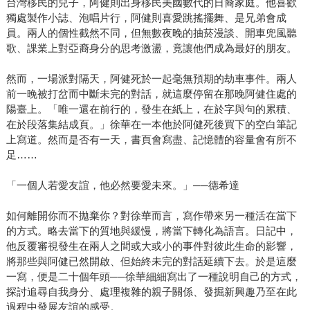
台灣移民的兒子，阿健則出身移民美國數代的日裔家庭。他喜歡
獨處製作小誌、泡唱片行，阿健則喜愛跳搖擺舞、是兄弟會成
員。兩人的個性截然不同，但無數夜晚的抽菸漫談、開車兜風聽
歌、課業上對亞裔身分的思考激盪，竟讓他們成為最好的朋友。
然而，一場派對隔天，阿健死於一起毫無預期的劫車事件。兩人
前一晚被打岔而中斷未完的對話，就這麼停留在那晚阿健住處的
陽臺上。「唯一還在前行的，發生在紙上，在於字與句的累積、
在於段落集結成頁。」徐華在一本他於阿健死後買下的空白筆記
上寫道。然而是否有一天，書頁會寫盡、記憶體的容量會有所不
足……
「一個人若愛友誼，他必然要愛未來。」──德希達
如何離開你而不拋棄你？對徐華而言，寫作帶來另一種活在當下
的方式。略去當下的質地與緩慢，將當下轉化為語言。日記中，
他反覆審視發生在兩人之間或大或小的事件對彼此生命的影響，
將那些與阿健已然開啟、但始終未完的對話延續下去。於是這麼
一寫，便是二十個年頭──徐華細細寫出了一種說明自己的方式，
探討追尋自我身分、處理複雜的親子關係、發掘新興趣乃至在此
過程中發展友誼的感受。