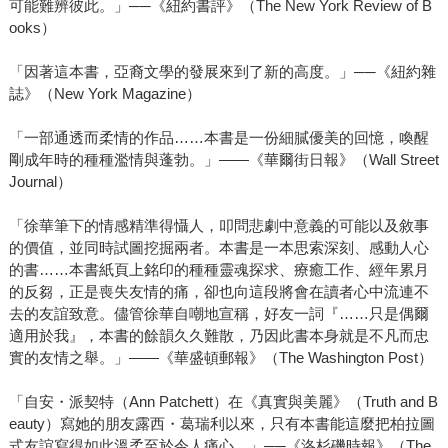
可能難辨彼此。」──《紐約書評》（The New York Review of B
ooks）
「因著這本書，亞裔文學的發展來到了新的高度。」──《紐約雜
誌》（New York Magazine）
「一部通透而柔情的作品……本書是一份細膩優美的回憶，喚醒
剛成年時的種種濫情與蓬勃。」——《華爾街日報》（Wall Street
Journal）
「徐華筆下的情感精準得懾人，叩問悲劇中意義的可能以及敘事
的價值，並同時試圖挖掘兩者。本書是一本思索深刻、感動人心
的書……本書紙頁上銘印的種種靈魂探求、療癒工作、經年累月
的反芻，正是喪失友情的痛，卻也向這段將會在讀者心中流連不
去的友誼致意。儘管徐華自嘲地宣稱，好友一詞『……只是偶爾
適用於我』，本書的餘韻久久難散，乃因此書本身就是不凡而忠
實的友情之舉。」——《華盛頓郵報》（The Washington Post）
「自安・派契特（Ann Patchett）在《真實與美麗》（Truth and B
eauty）寫她的朋友露西・葛瑞利以來，只有本書能這麼把柏拉圖
式友誼寫得如此溫柔至於令人痛心。」──《洛杉磯時報》（The