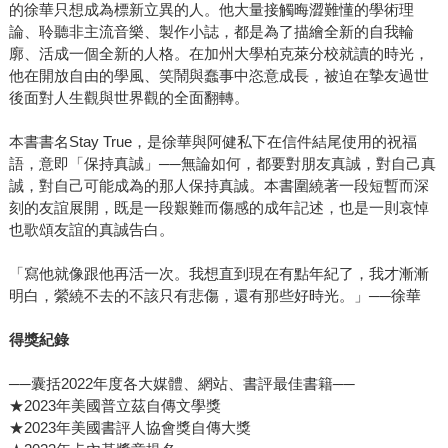
的徐華只想成為標新立異的人。他大量接觸晦澀難懂的學術理
論、聆聽非主流音樂、製作小誌，都是為了描繪全新的自我輪
廓、活成一個全新的人格。在加州大學柏克萊分校就讀的時光，
他在開放自由的學風、笑鬧與蠢事中恣意成長，被迫在摯友過世
後面對人生觀與世界觀的全面翻轉。
本書書名Stay True，是徐華與阿健私下在信件結尾使用的祝福
語，意即「保持真誠」──無論如何，都要對朋友真誠，對自己真
誠，對自己可能成為的那人保持真誠。本書圍繞著一段短暫而深
刻的友誼展開，既是一段艱難而傷感的成年記述，也是一則哀悼
也歌頌友誼的真誠告白。
「寫他就像跟他再活一次。我想直到現在有點年紀了，我才漸漸
明白，縈繞不去的不該只有悲傷，還有那些好時光。」──徐華
得獎紀錄
──囊括2022年度各大媒體、網站、書評最佳書籍──
★2023年美國普立茲自傳文學獎
★2023年美國書評人協會獎自傳大獎