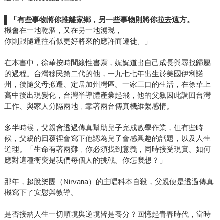
▌
「有些事物將你推離家鄉，另一些事物則將你拉去遠方。
機會在一地乾涸，又在另一地湧現，
你則跟隨通往看似更好將來的應許而遷徙。」
在本書中，徐華按時間線性書寫，娓娓道出自己成長與尋找歸屬
的過程。台灣移民第二代的他，一九七七年出生於美國伊利諾
州，後隨父母搬遷、定居加州灣區。一家三口的生活，在徐華上
高中後出現變化，台灣半導體產業起飛，他的父親因此調回台灣
工作、與家人分隔兩地，靠著兩台傳真機維繫感情。
多半時候，父親會透過傳真幫助兒子完成數學作業，但有些時
候，父親的回覆裡會寫下他認為兒子會感興趣的話題，以及人生
道理。「生命有著兩難，你必須找到意義，同時接受現實。如何
應對這種衝突是我們每個人的挑戰。你怎麼想？」
那年，超脫樂團（Nirvana）的主唱科本自殺，父親便是透過傳真
機寫下了安慰與教導。
是否接納人生一切順境與逆境皆是養分？回憶起青春時代，當時