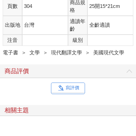
商品規
頁數
304
25開15*21cm
格
適讀年
出版地
台灣
全齡適讀
齡
注音
級別
電子書
＞
文學
＞
現代翻譯文學
＞
美國現代文學
商品評價
寫評價
相關主題