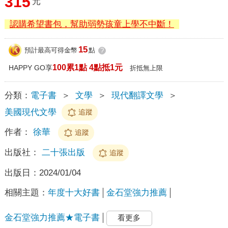
315
元
認購希望書包，幫助弱勢孩童上學不中斷！
15
預計最高可得金幣
點
?
100累1點 4點抵1元
HAPPY GO享
折抵無上限
分類：
電子書
＞
文學
＞
現代翻譯文學
＞
美國現代文學
追蹤
作者：
徐華
追蹤
出版社：
二十張出版
追蹤
出版日：
2024/01/04
相關主題：
年度十大好書
金石堂強力推薦
金石堂強力推薦★電子書
看更多