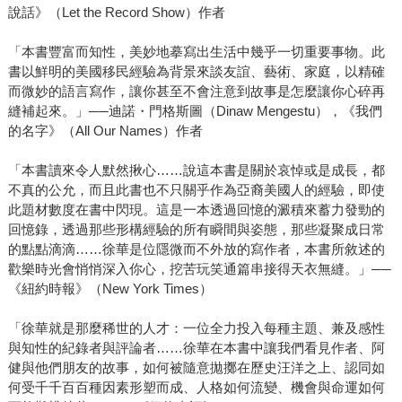
說話》（Let the Record Show）作者
「本書豐富而知性，美妙地摹寫出生活中幾乎一切重要事物。此
書以鮮明的美國移民經驗為背景來談友誼、藝術、家庭，以精確
而微妙的語言寫作，讓你甚至不會注意到故事是怎麼讓你心碎再
縫補起來。」──迪諾・門格斯圖（Dinaw Mengestu），《我們
的名字》（All Our Names）作者
「本書讀來令人默然揪心……說這本書是關於哀悼或是成長，都
不真的公允，而且此書也不只關乎作為亞裔美國人的經驗，即使
此題材數度在書中閃現。這是一本透過回憶的澱積來蓄力發勁的
回憶錄，透過那些形構經驗的所有瞬間與姿態，那些凝聚成日常
的點點滴滴……徐華是位隱微而不外放的寫作者，本書所敘述的
歡樂時光會悄悄深入你心，挖苦玩笑通篇串接得天衣無縫。」──
《紐約時報》（New York Times）
「徐華就是那麼稀世的人才：一位全力投入每種主題、兼及感性
與知性的紀錄者與評論者……徐華在本書中讓我們看見作者、阿
健與他們朋友的故事，如何被隨意拋擲在歷史汪洋之上、認同如
何受千千百百種因素形塑而成、人格如何流變、機會與命運如何