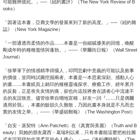
可能難辨彼此。」──《紐約書評》（The New York Review of B
ooks）
「因著這本書，亞裔文學的發展來到了新的高度。」──《紐約雜
誌》（New York Magazine）
「一部通透而柔情的作品……本書是一份細膩優美的回憶，喚醒
剛成年時的種種濫情與蓬勃。」——《華爾街日報》（Wall Street
Journal）
「徐華筆下的情感精準得懾人，叩問悲劇中意義的可能以及敘事
的價值，並同時試圖挖掘兩者。本書是一本思索深刻、感動人心
的書……本書紙頁上銘印的種種靈魂探求、療癒工作、經年累月
的反芻，正是喪失友情的痛，卻也向這段將會在讀者心中流連不
去的友誼致意。儘管徐華自嘲地宣稱，好友一詞『……只是偶爾
適用於我』，本書的餘韻久久難散，乃因此書本身就是不凡而忠
實的友情之舉。」——《華盛頓郵報》（The Washington Post）
「自安・派契特（Ann Patchett）在《真實與美麗》（Truth and B
eauty）寫她的朋友露西・葛瑞利以來，只有本書能這麼把柏拉圖
式友誼寫得如此溫柔至於令人痛心。」──《洛杉磯時報》（The