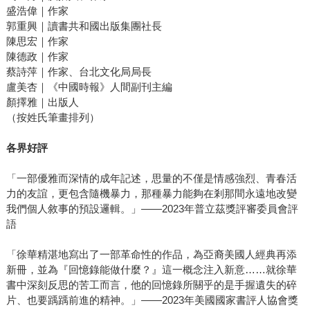
盛浩偉｜作家
郭重興｜讀書共和國出版集團社長
陳思宏｜作家
陳德政｜作家
蔡詩萍｜作家、台北文化局局長
盧美杏｜《中國時報》人間副刊主編
顏擇雅｜出版人
（按姓氏筆畫排列）
各界好評
「一部優雅而深情的成年記述，思量的不僅是情感強烈、青春活
力的友誼，更包含隨機暴力，那種暴力能夠在剎那間永遠地改變
我們個人敘事的預設邏輯。」——2023年普立茲獎評審委員會評
語
「徐華精湛地寫出了一部革命性的作品，為亞裔美國人經典再添
新冊，並為『回憶錄能做什麼？』這一概念注入新意……就徐華
書中深刻反思的苦工而言，他的回憶錄所關乎的是手握遺失的碎
片、也要踽踽前進的精神。」——2023年美國國家書評人協會獎