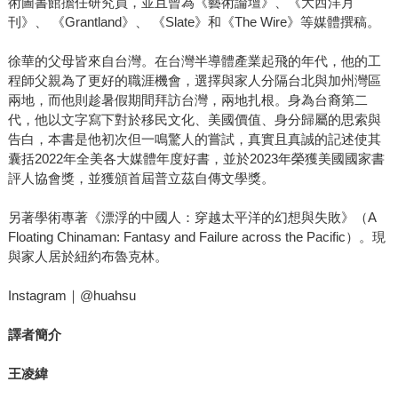
術圖書館擔任研究員，並且曾為《藝術論壇》、《大西洋月
刊》、 《Grantland》、 《Slate》和《The Wire》等媒體撰稿。
徐華的父母皆來自台灣。在台灣半導體產業起飛的年代，他的工
程師父親為了更好的職涯機會，選擇與家人分隔台北與加州灣區
兩地，而他則趁暑假期間拜訪台灣，兩地扎根。身為台裔第二
代，他以文字寫下對於移民文化、美國價值、身分歸屬的思索與
告白，本書是他初次但一鳴驚人的嘗試，真實且真誠的記述使其
囊括2022年全美各大媒體年度好書，並於2023年榮獲美國國家書
評人協會獎，並獲頒首屆普立茲自傳文學獎。
另著學術專著《漂浮的中國人：穿越太平洋的幻想與失敗》（A
Floating Chinaman: Fantasy and Failure across the Pacific）。現
與家人居於紐約布魯克林。
Instagram｜@huahsu
譯者簡介
王凌緯