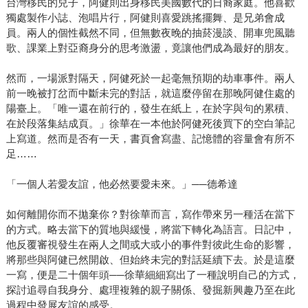
台灣移民的兒子，阿健則出身移民美國數代的日裔家庭。他喜歡
獨處製作小誌、泡唱片行，阿健則喜愛跳搖擺舞、是兄弟會成
員。兩人的個性截然不同，但無數夜晚的抽菸漫談、開車兜風聽
歌、課業上對亞裔身分的思考激盪，竟讓他們成為最好的朋友。
然而，一場派對隔天，阿健死於一起毫無預期的劫車事件。兩人
前一晚被打岔而中斷未完的對話，就這麼停留在那晚阿健住處的
陽臺上。「唯一還在前行的，發生在紙上，在於字與句的累積、
在於段落集結成頁。」徐華在一本他於阿健死後買下的空白筆記
上寫道。然而是否有一天，書頁會寫盡、記憶體的容量會有所不
足……
「一個人若愛友誼，他必然要愛未來。」──德希達
如何離開你而不拋棄你？對徐華而言，寫作帶來另一種活在當下
的方式。略去當下的質地與緩慢，將當下轉化為語言。日記中，
他反覆審視發生在兩人之間或大或小的事件對彼此生命的影響，
將那些與阿健已然開啟、但始終未完的對話延續下去。於是這麼
一寫，便是二十個年頭──徐華細細寫出了一種說明自己的方式，
探討追尋自我身分、處理複雜的親子關係、發掘新興趣乃至在此
過程中發展友誼的感受。