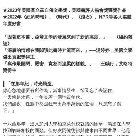
★2023年美國普立茲自傳文學獎．美國書評人協會獎獲獎作品
★2022年《紐約時報》、《時代》、《滾石》、NPR等各大媒體
年度好書
「因著這本書，亞裔文學的發展來到了新的高度。」──《紐約雜
誌》
「深層的情感在我閱讀此書時奔流而來。」──湯婷婷，美國文學
傑出貢獻獎得主
「寫作最開闊、嚴密、寬恕而溫柔的樣貌。」──王鷗行，艾略特
獎得主
▌
「在那年紀，時光飛逝。
你心急地想要有所作為，當事情發生，卻又忘了去記住。
一天像是永遠，一年長若一個地質年代。
我們熬夜，任腦中盤踞狂想出萬事萬物的道理，只是忘了寫
下。」
十八歲那年，進入加州大學柏克萊分校就讀的徐華，渴望在大學
找到氣味相投的同類。但好友阿健彷彿與他來自不同世界：他是