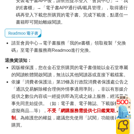
安裝電子書APP後，請依照提示登入「會員中心」→「我
的E書櫃」→「電子書APP通行碼/載具管理」，取得通行
碼再登入下載您所購買的電子書。完成下載後，點選任一
書籍即可開始離線閱讀。
請至會員中心→電子書服務「我的e書櫃」領取複製『兌換
碼』至電子書服務商Readmoo進行兌換。
退換貨須知：
因版權保護，您在金石堂所購買的電子書僅能以金石堂專屬
的閱讀軟體開啟閱讀，無法以其他閱讀器或直接下載檔案。
依據「消費者保護法」第19條及行政院消費者保護處公告之
「通訊交易解除權合理例外情事適用準則」，非以有形媒介
提供之數位內容或一經提供即為完成之線上服務，經消費者
事先同意始提供。（如：電子書、電子雜誌、下載版軟體、
虛擬商品…等），
不受「網購服務需提供七日鑑賞期」的限
制
。為維護您的權益，建議您先使用「試閱」功能後再付款
購買。