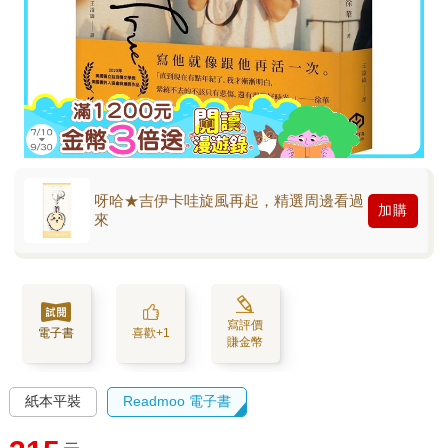
呀哈★吉伊卡哇旋風再起，精選周邊看過
加購
來
寫評價
電子書
喜歡+1
賺金幣
紙本平裝
Readmoo 電子書