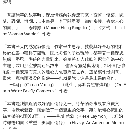
評語
「閱讀徐華的故事時，深層情感向我奔流而來：哀悼、懷舊、惋
惜、恐懼、憐憫……本書是一本至關重要、細針密縷、療癒人心
的書。」——湯婷婷（Maxine Hong Kingston），《女戰士》（T
he Woman Warrior）作者
「本書給人的感覺就像是，作家畢生思考、技藝與好奇心的總和
終於在書中獲得了體現，因此每個句子出現時，都帶著一種深思
熟慮、堅忍、準確的力量到來。徐華將友人殘酷的死亡作為中心
主題，並用那空缺鑄造出故事──儘管有痛楚與迷惘，卻不知怎麼
地以一種安定而寬大的離心力包容周遭世界。這是寫作最開闊、
嚴密、寬恕而溫柔的樣貌——也就是說，這是最上乘的寫作。」
──王鷗行（Ocean Vuong），《此生，你我皆短暫燦爛》（On E
arth We’re Briefly Gorgeous）作者
「本書是我讀過的最好的回憶錄之一。徐華的敘事沒有浪費文
字、場景或聲音，而創造了一個雙重的敘事，宛如最精心策劃的
錄音帶的A面與B面。」——基斯‧萊蒙（Kiese Laymon），紐約
時報暢銷書《重型：美國回憶錄》（Heavy: An American Memoi
r）作者