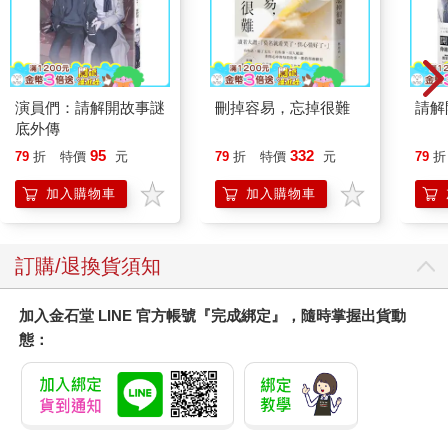
演員們：請解開故事謎
刪掉容易，忘掉很難
請解
底外傳
95
332
79
折
特價
元
79
折
特價
元
79
折
加入購物車
加入購物車
訂購/退換貨須知
加入金石堂 LINE 官方帳號『完成綁定』，隨時掌握出貨動
態：