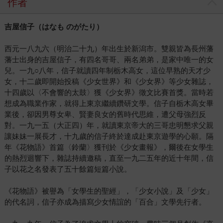
作者
吉屋信子（はなも
のがたり）
西元一八九六（明治二十九）年出生於新潟市。雙親皆為長州藩
藩士出身的吉屋信子，有四名哥哥、兩名弟弟，是家中唯一的女
兒。一九○八年，信子就讀四年制栃木高女，這位早熟的天才少
女，十二歲即開始投稿《少女世界》和《少女界》等少女雜誌，
十四歲以〈不會響的太鼓〉獲《少女界》徵文比賽首獎。當時若
想成為職業作家，就得上東京繼續鑽研文學。信子自栃木高女畢
業後，卻因男尊女卑、賢妻良女的舊時代思維，遭父母強烈反
對。一九一五（大正四）年，就讀東京帝大的三哥忠明懇求父親
讓妹妹一展長才，十九歲的信子終於達成赴東京遊學的心願。隔
年《花物語》首篇〈鈴蘭〉獲刊於《少女畫報》，爾後在女學生
的熱烈迴響下，雜誌持續邀稿，直至一九二五年的近十年間，信
子以花之名發表了五十餘篇短篇小說。
《花物語》被譽為「女學生的聖經」，「少女小說」及「少女」
的代名詞，信子亦成為描寫少女情誼的「百合」文學先行者。