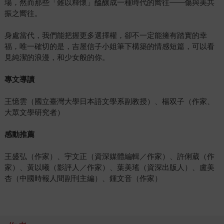
場，然而那些「難以釋懷」醞釀成一種時代的嚮往——傷與美共
振之嚮往。
身處當代，我們能把握更多選擇權，卻不一定能擁有踏實的幸
福，唯一確切的是，吉屋信子小姐筆下構築的情感短篇，可以看
見純潔的浪漫，和少女般的你。
專文導讀
王憶雲（國立臺灣大學日本語文學系副教授）、楊双子（作家、
大眾文學研究者）
感動推薦
王盛弘（作家）、宇文正（資深媒體編輯／作家）、許俐葳（作
家）、黃以曦（影評人／作家）、葉美瑤（資深出版人）、盧美
杏（中國時報人間副刊主編）、鍾文音（作家）