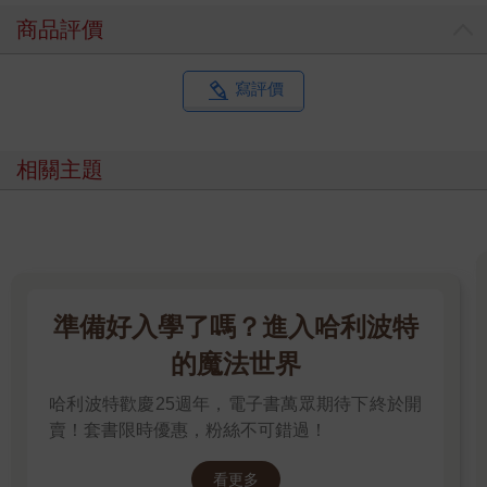
商品評價
寫評價
相關主題
準備好入學了嗎？進入哈利波特
的魔法世界
哈利波特歡慶25週年，電子書萬眾期待下終於開
賣！套書限時優惠，粉絲不可錯過！
看更多