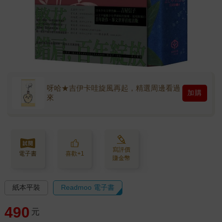
呀哈★吉伊卡哇旋風再起，精選周邊看過
加購
來
寫評價
電子書
喜歡+1
賺金幣
紙本平裝
Readmoo 電子書
490
元