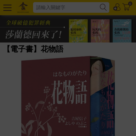
0
【電子書】花物語