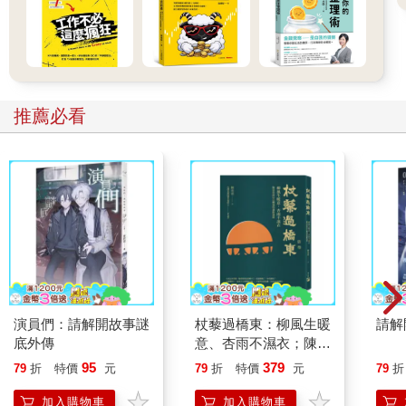
推薦必看
演員們：請解開故事謎
杖藜過橋東：柳風生暖
請解
底外傳
意、杏雨不濕衣；陳亮
恭談以心轉境的適齡漫
95
379
79
折
特價
元
79
折
特價
元
79
折
想
加入購物車
加入購物車