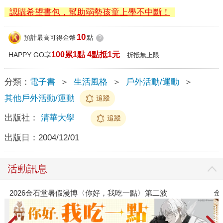
認購希望書包，幫助弱勢孩童上學不中斷！
10
預計最高可得金幣
點
?
100累1點 4點抵1元
HAPPY GO享
折抵無上限
分類：
電子書
＞
生活風格
＞
戶外活動/運動
＞
其他戶外活動/運動
追蹤
出版社：
清華大學
追蹤
出版日：
2004/12/01
活動訊息
2026金石堂暑假漫博〈你好，我吃一點〉第二波
金