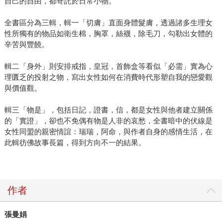
自己的自由，都寄託於日常小物。
全書區分為三輯，輯一「切膚」直面身體髮膚，透過諸多生理女
性所獨有的物品如衛生棉，胸罩，絲襪，除毛刀，勾勒出女體的
辛苦與豐饒。
輯二「身外」則安排戒指，皇冠，首飾盒等看似「必需」實為心
理匱乏的投射之物，寫出女性如何在消費時代形塑自我的戀愛觀
與價值觀。
輯三「物是」，包括日記，證書，信，都是女性與他者建立關係
的「實證」，卻也不免偶有物是人非的哀愁，全書暗中的伏線是
女性同盟的親密情誼：瑞瑞，阿命，與作者自身的感情生活，在
此輯彷佛故事長篇，得到方向不一的結果。
作者
張曼娟