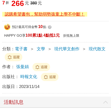
266
7
折
元
380
元
認購希望書包，幫助弱勢孩童上學不中斷！
10
預計最高可得金幣
點
?
100累1點 4點抵1元
HAPPY GO享
折抵無上限
分類：
電子書
＞
文學
＞
現代華文創作
＞
現代散文
追蹤
作者：
張曼娟
追蹤
出版社：
時報文化
追蹤
出版日：
2023/11/14
活動訊息