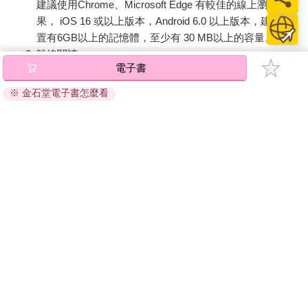
建議使用Chrome、Microsoft Edge 有較佳的線上瀏覽效
果， iOS 16 或以上版本，Android 6.0 以上版本，建議裝
置有6GB以上的記憶體，至少有 30 MB以上的容量。
離線閱讀：
電子書
APP下載：
iOS
Android
安裝電子書APP後，請依照提示登入「會員中心」→「我
※ 金石堂電子書怎麼看
的E書櫃」→「電子書APP通行碼/載具管理」，取得通行
碼再登入下載您所購買的電子書。完成下載後，點選任一
書籍即可開始離線閱讀。
請至會員中心→電子書服務「我的e書櫃」領取複製『兌換
碼』至電子書服務商Readmoo進行兌換。
退換貨須知：
因版權保護，您在金石堂所購買的電子書僅能以金石堂專屬
的閱讀軟體開啟閱讀，無法以其他閱讀器或直接下載檔案。
依據「消費者保護法」第19條及行政院消費者保護處公告之
「通訊交易解除權合理例外情事適用準則」，非以有形媒介
提供之數位內容或一經提供即為完成之線上服務，經消費者