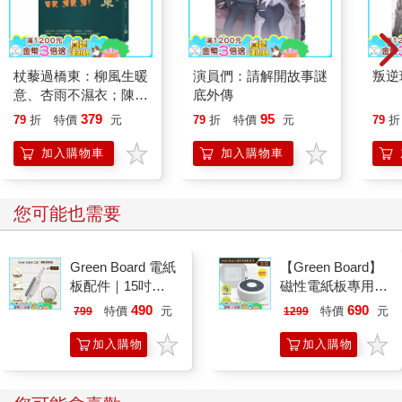
杖藜過橋東：柳風生暖
演員們：請解開故事謎
叛逆
意、杏雨不濕衣；陳亮
底外傳
恭談以心轉境的適齡漫
379
95
79
折
特價
元
79
折
特價
元
79
折
想
加入購物車
加入購物車
您可能也需要
Green Board 電紙
【Green Board】
板配件｜15吋
磁性電紙板專用 -
ECO專用 三合一
二合一圓形速擦激
490
690
特價
元
特價
元
799
1299
筆擦組｜磁性手寫
活板擦 E8M 台灣
板 替換筆 板擦
專利設計
加入購物
加入購物
車
車