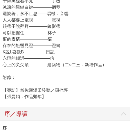
千絲萬線看不見––––––––手機
冰凍的黑鍵白鍵––––––––鋼琴
迴旋著，永不止息––––唱機．音響
人人都要上電視––––––––電視
跟帶子說拜拜––––––––錄影帶
可以把握住––––––––––杯子
窗的表情––––––––––––窗
存在的短暫見證––––––––證書
K說L喜歡B––––––––– 日記
永恆的傾訴–––––––––––信
心上的尖尖頂––––––––建築物（二○二三．新增作品）
附錄：
【專訪】當你願溫柔聆聽／孫梓評
【張曼娟．作品繫年】
序／導讀
序