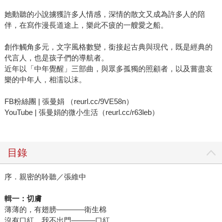
她動聽的小說擄獲許多人情感，深情的散文又成為許多人的陪
伴，在寫作漫長道途上，樂此不疲的一艘愛之船。
創作觸角多元，文字風格數變，銜接起古典與現代，既是經典的
代言人，也是孩子們的導航者。
近年以「中年覺醒」三部曲，與眾多孤獨的照顧者，以及嘗盡哀
樂的中年人，相濡以沫。
FB粉絲團 | 張曼娟 （reurl.cc/9VE58n）
YouTube | 張曼娟的微小生活（reurl.cc/r63leb）
目錄
序．親密的聆聽／張維中
輯一：切膚
薄薄的，有翅膀–––––––衛生棉
沒有口紅，我不出門––––––口紅