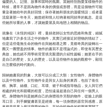
偏愛的人、記憶、故事和當時的氛圍。當她特別熱愛某樣物件的
時候，通常不是因為物件本身的價值或形體，而是這個物件可能
暈染著她幼年的美好回憶；保存著她和朋友的溫暖情誼；或者還
流竄著那一年冬天，她曾經和情人吐吶著相同頻率的氣息。是這
些她所珍重的人事，才讓她愛屋及烏地戀上相關的物品。
就像在《永恆的傾訴》裡，曼娟老師以女性的思維和角度，細膩
地書寫了許多生活之中的物件，其實已經接近於戀物的情結了，
但是這些毫無生命的物件在與她相遇之際，竟都奇異的旋轉出一
圈又一圈豐盈的情事。物件的書寫不是理論式的，即使有其歷史
典故，她也絕不用學術背景填充艱澀的介紹性篇幅；她更在乎的
是自己的歷史，女人的歷史，以及這些物件在她的觀察中，顯現
出怎麼樣的時代動向。
歸納她書寫的對象，大致可以分成三大類：女性物件、身體物件
以及中性物件。女性物件全是與女人貼身的東西，包括了衛生
棉、胸罩、絲襪、口紅、耳環、裙子和戒指等物品，女人與它們
相處的時光和親暱的程度，恐怕遠遠超過自己與任何一個男人
吧。身體物件則是她將自己的身體視作另類的物件，從臉上的眼
耳口舌，到手腳髮膚甚至是經痛，每一項身體的器官與感應，原
來都是世界上最該寶愛的物品。至於中性物件的範圍更寬闊了，