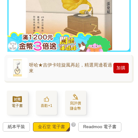
呀哈★吉伊卡哇旋風再起，精選周邊看過
加購
來
寫評價
電子書
喜歡+1
賺金幣
?
紙本平裝
金石堂 電子書
Readmoo 電子書