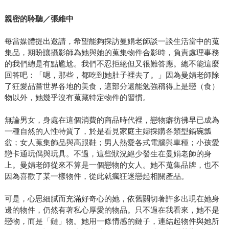
親密的聆聽／張維中
每當媒體提出邀請，希望能夠採訪曼娟老師談一談生活當中的蒐
集品，期盼讓攝影師為她與她的蒐集物件合影時，負責處理事務
的我們總是有點尷尬。我們不忍拒絕但又很難答應。總不能這麼
回答吧：「嗯，那些，都吃到她肚子裡去了。」因為曼娟老師除
了狂愛品嘗世界各地的美食，這部分還能勉強稱得上是戀（食）
物以外，她幾乎沒有蒐藏特定物件的習慣。
無論男女，身處在這個消費的商品時代裡，戀物癖彷彿早已成為
一種自然的人性特質了，於是看見家庭主婦採購各類型鍋碗瓢
盆；女人蒐集飾品與高跟鞋；男人熱愛各式電腦與車種；小孩愛
戀卡通玩偶與玩具。不過，這些狀況絕少發生在曼娟老師的身
上。曼娟老師從來不算是一個戀物的女人。她不蒐集品牌，也不
因為喜歡了某一樣物件，從此就瘋狂迷戀起相關產品。
可是，心思細膩而充滿好奇心的她，依舊關切著許多出現在她身
邊的物件，仍然有著私心厚愛的物品。只不過在我看來，她不是
戀物，而是「鏈」物。她用一條情感的鏈子，連結起物件與她所