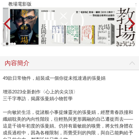
教場電影版
金
內容簡介
49款日常物件，組裝成一個你從未抵達過的張曼娟
增添2023全新創作〈心上的尖尖頂〉
三千字專訪．揭露張曼娟小物哲學
一向敏於生活，從諸般小事提煉靈光的張曼娟，經歷青春跌撞和
纖細耽美的內向性階段，往輕熟與更形圓融的自己遷徙而去——
這是千禧年初度的張曼娟。仍持有最敏銳的嗅覺，將女性身體在
成長過程中，因為各種限制，而覺受到的拘限，與自己能夠給予