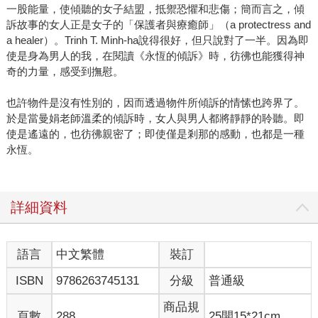
一股能量，使傾聽的女子結盟，抵禦恐懼和悲傷；簡而言之，傾
訴故事的女人正是女子的「保護者與療癒師」（a protectress and
a healer）。Trinh T. Minh-ha說得很好，但只說對了一半。因為即
使是身為男人的我，在閱讀《永恆的傾訴》時，彷彿也能獲得神
奇的力量，感受到撫慰。
也許物件是沒有性別的，因而透過物件所傾訴的情愫也跨界了。
於是當曼娟老師溫柔的傾訴時，女人與男人都將靜靜的聆聽。即
使是遙遠的，也彷彿親密了；即使僅是剎那的感動，也都是一種
永恆。
詳細資料
語言
中文繁體
裝訂
ISBN
9786263745131
分級
普通級
商品規
頁數
288
25開15*21cm