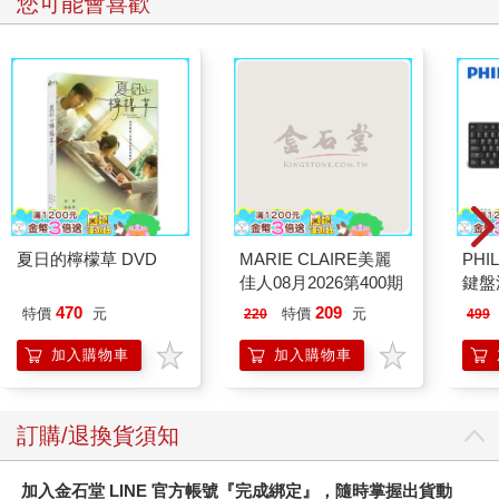
您可能會喜歡
夏日的檸檬草 DVD
MARIE CLAIRE美麗
PHI
佳人08月2026第400期
鍵盤滑
470
209
特價
元
特價
元
220
499
加入購物車
加入購物車
訂購/退換貨須知
加入金石堂 LINE 官方帳號『完成綁定』，隨時掌握出貨動