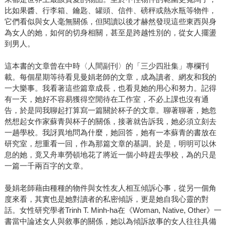
比如果醬、行李箱、鑰匙、罐頭、信件、磅秤或熱水瓶等物件，
它們看似與女人毫無關係，但閱讀以後才赫然發現這些東西與身
為女人的她，如何的切身相關，甚至是跨越性別的，從女人擺盪
到男人。
這本書的文章曾在中時〈人間副刊〉的「三少四壯集」專欄刊
載。每個星期等待看見曼娟老師的文章，成為讀者、網友和我的
一大樂事。我看著這些篇章成長，也看見她的用心和努力。記得
有一天，她好不容易獲得空閒待在工作室，不必上課也沒有通
告，於是同我聊起打算寫一篇關於杯子的文章。聊著聊著，她忽
然想起女作家蘇青與杯子的關係，接著就告訴我，她必須立刻去
一趟學校。我訝異地問為什麼，她回答，她有一本蘇青的書放在
研究室，想重看一回，作為那篇文章的基調。於是，明明可以休
息的她，竟又舟車勞頓地花了將近一個小時趕去學校，為的只是
一篇一千兩百字的文章。
曼娟老師藉由種種的物件與女性友人相互傾訴心事，從另一個角
度來看，其實也是她對讀者的私密傾訴，更是她自我心靈的對
話。女性研究學者Trinh T. Minh-ha在《Woman, Native, Other》一
書當中論述女人與敘事的關係，她以為傾訴故事的女人往往具備