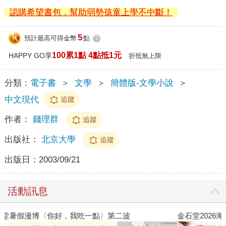
認購希望書包，幫助弱勢孩童上學不中斷！
5
預計最高可得金幣
點
?
100累1點 4點抵1元
HAPPY GO享
折抵無上限
分類：
電子書
＞
文學
＞
簡體版-文學小說
＞
中文現代
追蹤
作者：
錢理群
追蹤
出版社：
北京大學
追蹤
出版日：
2003/09/21
活動訊息
金石堂2026海外優惠：電子書