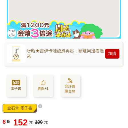
呀哈★吉伊卡哇旋風再起，精選周邊看過
加購
來
寫評價
電子書
喜歡+1
賺金幣
?
金石堂 電子書
152
8
折
元
190
元