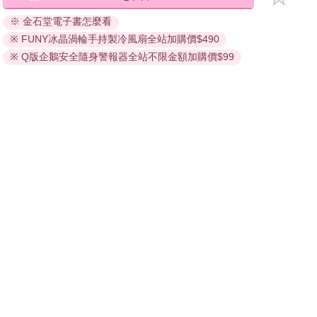
※ 金石堂電子書怎麼看
※ FUNY冰晶渦輪手持製冷風扇全站加購價$490
※ Q版企鵝安全隨身警報器全站不限金額加購價$99
關於我們
門市查詢
分紅大聯盟
客服中心
加好友
訂閱
粉絲團
追蹤
聯絡我們
公司名稱：金石網絡股份有限公司
統編 : 70832800
食品業者登錄字號：A-170832800-00000-6
Copyright© 2000–2026 金石網絡股份有限公司