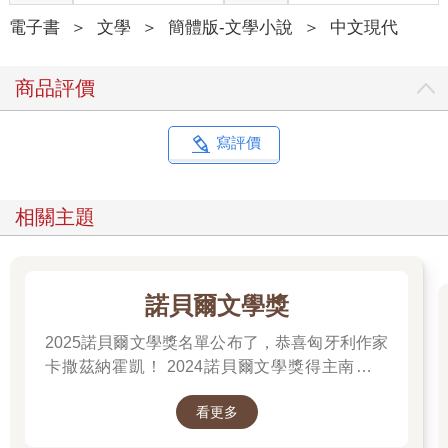
電子書
＞
文學
＞
簡體版-文學小說
＞
中文現代
商品評價
寫評價
相關主題
諾貝爾文學獎
2025諾貝爾文學獎名單公布了，恭喜匈牙利作家
卡撒茲納霍凱！ 2024諾貝爾文學獎得主南韓女
作家──韓江 新書出版。 更多精彩好看的得獎作
看更多
品