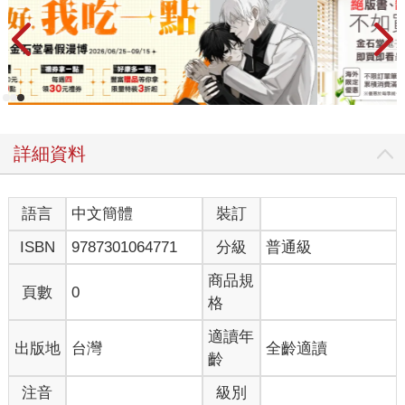
詳細資料
語言
中文簡體
裝訂
ISBN
9787301064771
分級
普通級
商品規
頁數
0
格
適讀年
出版地
台灣
全齡適讀
齡
注音
級別