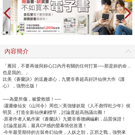
內容簡介
「雁回，不要再做與妳心口內丹有關的任何打算──那是妳的命，
也是我的。」
比美《蒼蘭訣》的逗趣虐心，九鷺非香超高好評仙俠大作《護
心》，強勢出版！
──為愛所傷，被愛救贖！──
‧瀟灑修仙女《山河令》周也╳美強慘妖龍《人不彪悍枉少年》侯
明昊，打造全新仙俠劇標竿，討論度超高熱議出圈！
‧原著作者人氣作家《蒼蘭訣》九鷺非香擔綱編劇，品質保證！
‧討論度超高，最具CP感的螢幕情侶首選！
‧今年最受期待的古裝奇幻仙俠，人妖之別，正邪之戰，強勢來