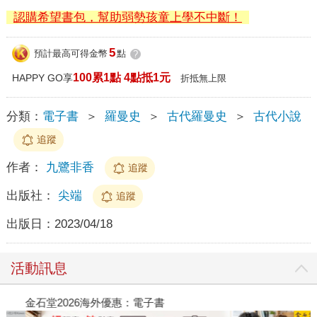
認購希望書包，幫助弱勢孩童上學不中斷！
5
預計最高可得金幣
點
?
100累1點 4點抵1元
HAPPY GO享
折抵無上限
分類：
電子書
＞
羅曼史
＞
古代羅曼史
＞
古代小說
追蹤
作者：
九鷺非香
追蹤
出版社：
尖端
追蹤
出版日：
2023/04/18
活動訊息
金石堂2026海外優惠：電子書