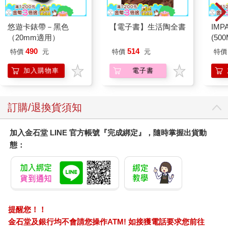
悠遊卡錶帶－黑色
【電子書】生活陶全書
IM
（20mm適用）
(50
IMC
490
514
特價
元
特價
元
特價
加入購物車
電子書
訂購/退換貨須知
加入金石堂 LINE 官方帳號『完成綁定』，隨時掌握出貨動
態：
提醒您！！
金石堂及銀行均不會請您操作ATM! 如接獲電話要求您前往