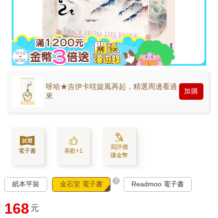
呀哈★吉伊卡哇旋風再起，精選周邊看過
加購
來
寫評價
電子書
喜歡+1
賺金幣
?
紙本平裝
金石堂 電子書
Readmoo 電子書
168
元