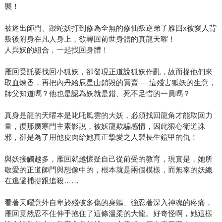
襲！
被逐出師門、跟蛇妖打到修為全無的修仙叛逆弟子雁回x被愛人背
叛後附身在凡人身上，欲尋回前世身體的真龍天曜！
人與妖的組合，一起找回身體！
雁回受託要找回小狐妖，卻發現正道說狐妖作亂，故而捉他們來
取血煉香，再把內丹給辰星山銷毀的買賣──這殘害狐妖的生意，
師父知道嗎？他也是認為妖就是錯、死不足惜的一員嗎？
真身是龍的天曜本是叱吒風雲的大妖，必須找回龍角才能取回力
量，復那廣寒門主素影說，被妖龍欺騙感情，因此狠心衛道誅
邪，卻是為了用他皮肉給她真正摯愛之人製長生鎧甲的仇！
與妖接觸越多，雁回就越懷疑自己從前受的教育，現實是，她所
敬愛的正道師門與想像中的，根本就是兩個模樣，而無辜的妖總
在逃避捕捉跟追殺……
看著天曜意外自卑於殘破多傷的身軀、強忍著深入神魂的疼痛，
雁回竟然忍不住伸手抱住了這條溫柔的大龍。好奇怪啊，她這樣