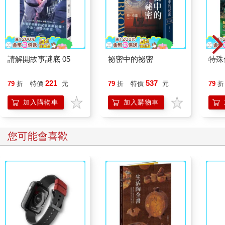
請解開故事謎底 05
祕密中的祕密
特殊傳
221
537
79
折
特價
元
79
折
特價
元
79
折
加入購物車
加入購物車
您可能會喜歡