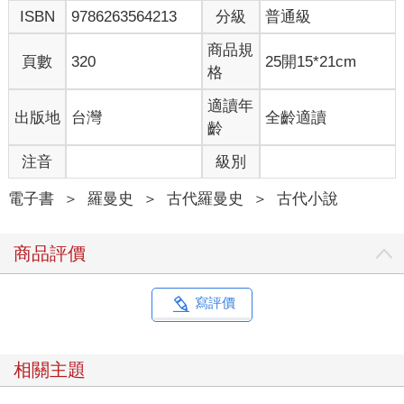
ISBN
9786263564213
分級
普通級
商品規
頁數
320
25開15*21cm
格
適讀年
出版地
台灣
全齡適讀
齡
注音
級別
電子書
＞
羅曼史
＞
古代羅曼史
＞
古代小說
商品評價
寫評價
相關主題