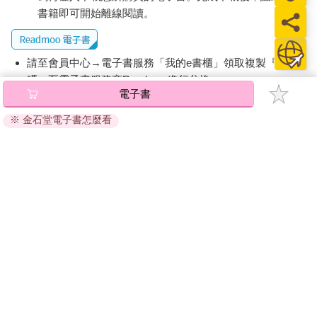
書籍即可開始離線閱讀。
請至會員中心→電子書服務「我的e書櫃」領取複製『兌換
碼』至電子書服務商Readmoo進行兌換。
電子書
退換貨須知：
※ 金石堂電子書怎麼看
因版權保護，您在金石堂所購買的電子書僅能以金石堂專屬
的閱讀軟體開啟閱讀，無法以其他閱讀器或直接下載檔案。
依據「消費者保護法」第19條及行政院消費者保護處公告之
「通訊交易解除權合理例外情事適用準則」，非以有形媒介
提供之數位內容或一經提供即為完成之線上服務，經消費者
事先同意始提供。（如：電子書、電子雜誌、下載版軟體、
虛擬商品…等），
不受「網購服務需提供七日鑑賞期」的限
制
。為維護您的權益，建議您先使用「試閱」功能後再付款
購買。