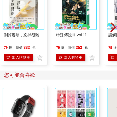
刪掉容易，忘掉很難
特殊傳說Ⅲ vol.11
請解
332
253
79
折
特價
元
79
折
特價
元
79
折
加入購物車
加入購物車
您可能會喜歡