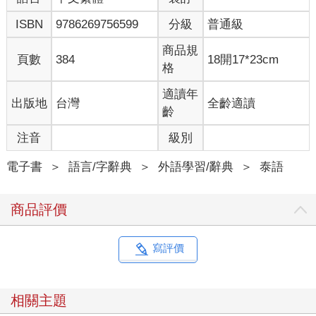
ISBN
9786269756599
分級
普通級
商品規
頁數
384
18開17*23cm
格
適讀年
出版地
台灣
全齡適讀
齡
注音
級別
電子書
＞
語言/字辭典
＞
外語學習/辭典
＞
泰語
商品評價
寫評價
相關主題