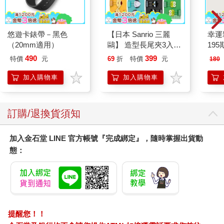
悠遊卡錶帶－黑色
【日本 Sanrio 三麗
幸運
（20mm適用）
鷗】 造型長尾夾3入組
195
(8款可選) 凱蒂貓 Hello
490
399
特價
元
69
折
特價
元
180
Kitty 庫洛米 布丁狗 酷
企鵝
加入購物車
加入購物車
訂購/退換貨須知
加入金石堂 LINE 官方帳號『完成綁定』，隨時掌握出貨動
態：
提醒您！！