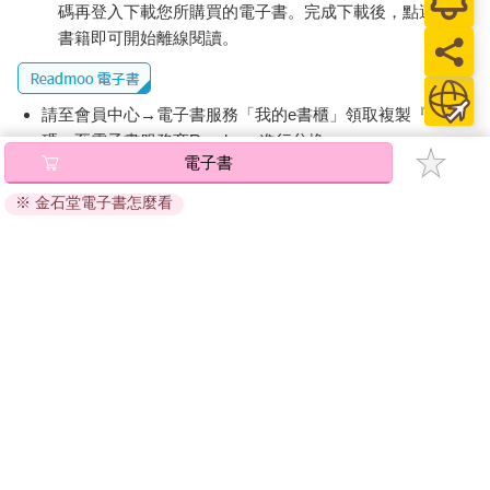
碼再登入下載您所購買的電子書。完成下載後，點選任一
書籍即可開始離線閱讀。
請至會員中心→電子書服務「我的e書櫃」領取複製『兌換
碼』至電子書服務商Readmoo進行兌換。
電子書
退換貨須知：
※ 金石堂電子書怎麼看
因版權保護，您在金石堂所購買的電子書僅能以金石堂專屬
的閱讀軟體開啟閱讀，無法以其他閱讀器或直接下載檔案。
依據「消費者保護法」第19條及行政院消費者保護處公告之
「通訊交易解除權合理例外情事適用準則」，非以有形媒介
提供之數位內容或一經提供即為完成之線上服務，經消費者
事先同意始提供。（如：電子書、電子雜誌、下載版軟體、
虛擬商品…等），
不受「網購服務需提供七日鑑賞期」的限
制
。為維護您的權益，建議您先使用「試閱」功能後再付款
購買。