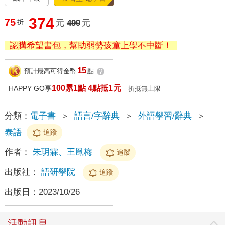
374
75
折
元
499
元
認購希望書包，幫助弱勢孩童上學不中斷！
15
預計最高可得金幣
點
?
100累1點 4點抵1元
HAPPY GO享
折抵無上限
分類：
電子書
＞
語言/字辭典
＞
外語學習/辭典
＞
泰語
追蹤
作者：
朱玥霖、王鳳梅
追蹤
出版社：
語研學院
追蹤
出版日：
2023/10/26
活動訊息