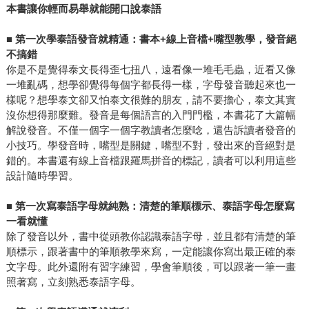
本書讓你輕而易舉就能開口說泰語
■
第一次學泰語發音就精通：書本+線上音檔+嘴型教學，發音絕
不搞錯
你是不是覺得泰文長得歪七扭八，遠看像一堆毛毛蟲，近看又像
一堆亂碼，想學卻覺得每個字都長得一樣，字母發音聽起來也一
樣呢？想學泰文卻又怕泰文很難的朋友，請不要擔心，泰文其實
沒你想得那麼難。發音是每個語言的入門門檻，本書花了大篇幅
解說發音。不僅一個字一個字教讀者怎麼唸，還告訴讀者發音的
小技巧。學發音時，嘴型是關鍵，嘴型不對，發出來的音絕對是
錯的。本書還有線上音檔跟羅馬拼音的標記，讀者可以利用這些
設計隨時學習。
■
第一次寫泰語字母就純熟：清楚的筆順標示、泰語字母怎麼寫
一看就懂
除了發音以外，書中從頭教你認識泰語字母，並且都有清楚的筆
順標示，跟著書中的筆順教學來寫，一定能讓你寫出最正確的泰
文字母。此外還附有習字練習，學會筆順後，可以跟著一筆一畫
照著寫，立刻熟悉泰語字母。