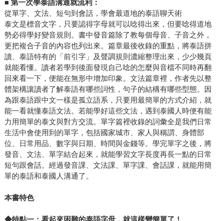
■
第一次學泰語溝通就流利：
從單字、文法、短句到會話，學會最道地的泰語聊天術
泰文是標音文字，只要認得字母就可以唸得出來，但要唸得道地
勢必得學好變音規則。書中發音篇除了教每個母音、子音之外，
更把複合子音的內容也列出來。篇章最後收錄的重點，將泰語拼
讀、泰語特有的「前引字」及聲調規則濃縮整理出來，少少幾頁
就能看懂。讀者若學到後面發現自己唸的怎麼與音檔不同時再翻
回來看一下，便能在無形中增加印象。文法篇章裡，作者先以整
體架構讓讀者了解泰語有哪些詞性，句子的結構有哪些型態。因
為跟泰語跟中文一樣是孤立語系，只要用最簡單的方式介紹，就
能一看就懂泰語文法。若能學好這些文法，遇到泰國人時便有能
力用簡單的泰文與對方交流。單字篇裡收錄的詞彙全是我們日常
生活中會使用到的單字，包括國家城市、家人與稱謂、身體部
位、日常用品、數字與日期、時間與金錢等。學完單字之後，將
發音、文法、單字結合起來，就能學習文字長度再長一點的日常
短句跟會話。經過發音課、文法課、單字課、會話課，就能用簡
單的泰語和泰國人溝通了。
本書特色
◆特點一：看起來困難的泰語字母，就這樣變簡單了！