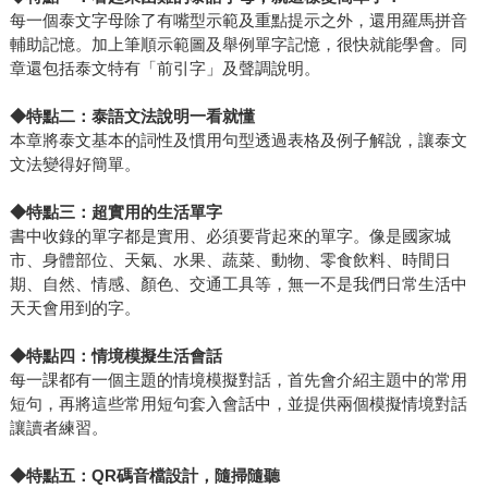
每一個泰文字母除了有嘴型示範及重點提示之外，還用羅馬拼音
輔助記憶。加上筆順示範圖及舉例單字記憶，很快就能學會。同
章還包括泰文特有「前引字」及聲調說明。
◆
特點二：泰語文法說明一看就懂
本章將泰文基本的詞性及慣用句型透過表格及例子解說，讓泰文
文法變得好簡單。
◆
特點三：超實用的生活單字
書中收錄的單字都是實用、必須要背起來的單字。像是國家城
市、身體部位、天氣、水果、蔬菜、動物、零食飲料、時間日
期、自然、情感、顏色、交通工具等，無一不是我們日常生活中
天天會用到的字。
◆
特點四：情境模擬生活會話
每一課都有一個主題的情境模擬對話，首先會介紹主題中的常用
短句，再將這些常用短句套入會話中，並提供兩個模擬情境對話
讓讀者練習。
◆
特點五：QR碼音檔設計，隨掃隨聽