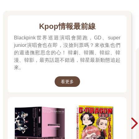
Kpop情報最前線
Blackpink世界巡迴演唱會開跑，GD、super
junior演唱會也在即，沒搶到票嗎？來收集也們
的週邊撫慰思念的心！ 韓劇、韓團、韓綜、韓
漫、韓影，最夯話題不錯過，韓星最新動態追起
來。
看更多