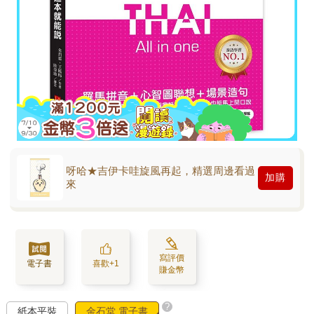
呀哈★吉伊卡哇旋風再起，精選周邊看過
加購
來
寫評價
電子書
喜歡+1
賺金幣
?
紙本平裝
金石堂 電子書