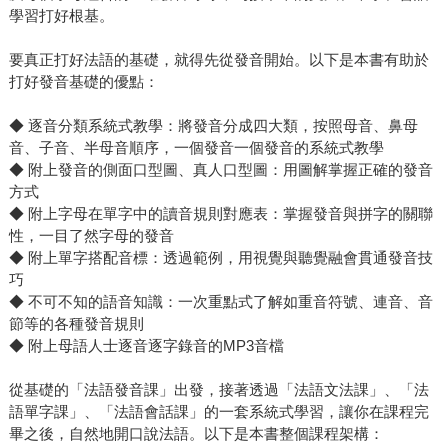
學習打好根基。
要真正打好法語的基礎，就得先從發音開始。以下是本書有助於
打好發音基礎的優點：
◆ 逐音分類系統式教學：將發音分成四大類，按照母音、鼻母
音、子音、半母音順序，一個發音一個發音的系統式教學
◆ 附上發音的側面口型圖、真人口型圖：用圖解掌握正確的發音
方式
◆ 附上字母在單字中的讀音規則對應表：掌握發音與拼字的關聯
性，一目了然字母的發音
◆ 附上單字搭配音標：透過範例，用視覺與聽覺融會貫通發音技
巧
◆ 不可不知的語音知識：一次重點式了解如重音符號、連音、音
節等的各種發音規則
◆ 附上母語人士逐音逐字錄音的MP3音檔
從基礎的「法語發音課」出發，接著透過「法語文法課」、「法
語單字課」、「法語會話課」的一套系統式學習，讓你在課程完
畢之後，自然地開口說法語。以下是本書整個課程架構：