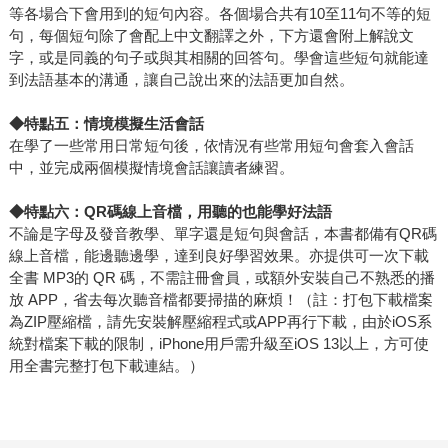
等各場合下會用到的短句內容。各個場合共有10至11句不等的短
句，每個短句除了會配上中文翻譯之外，下方還會附上解說文
字，或是同義的句子或與其相關的回答句。學會這些短句就能達
到法語基本的溝通，讓自己說出來的法語更加自然。
◆
特點五：情境模擬生活會話
在學了一些常用日常短句後，依情況有些常用短句會套入會話
中，並完成兩個模擬情境會話讓讀者練習。
◆
特點六：QR碼線上音檔，用聽的也能學好法語
不論是字母及發音教學、單字還是短句與會話，本書都備有QR碼
線上音檔，能邊聽邊學，達到良好學習效果。亦提供可一次下載
全書 MP3的 QR 碼，不需註冊會員，或額外安裝自己不熟悉的播
放 APP，省去每次聽音檔都要掃描的麻煩！（註：打包下載檔案
為ZIP壓縮檔，請先安裝解壓縮程式或APP再行下載，由於iOS系
統對檔案下載的限制，iPhone用戶需升級至iOS 13以上，方可使
用全書完整打包下載連結。）