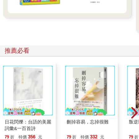
推薦必看
日花閃爍：台語的美麗
刪掉容易，忘掉很難
叛逆
詞彙&一百首詩
356
332
79
折
特價
元
79
折
特價
元
79
折