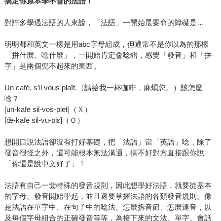
搞定你原本學不會的法語！
對許多學過法語的人來說，「法語」一開始最要命的障礙是…
明明都和英文一樣是用abc字母組成，但通常不是你以為的那樣
「拼什麼、唸什麼」，一開始肯定會唸錯，感覺「發音」和「拼
字」是兩個兜不起來的東西。
Un café, s’il vous plaît.（請給我一杯咖啡，麻煩您。）該怎麼
唸？
[un-kafe sil-vos-plet]（Ｘ）
[œ̃-kafe sil-vu-plε]（Ｏ）
想開口說法語卻沒有打好基礎，把「法語」當「英語」唸，除了
發音很怪之外，還可能根本無法溝通，搞不好對方直接跟你說
「你還是說中文好了」！
法語有自己一套特殊的發音規則，因此想學好法語，就要從基本
的字母、發音開始學起，並且還要掌握法語的各類發音規則。像
是法語在單字中、在句子中的唸法、怎麼拆音節、怎麼連音，以
及每個字母組合的正確發音等等，為接下來的文法、單字、會話