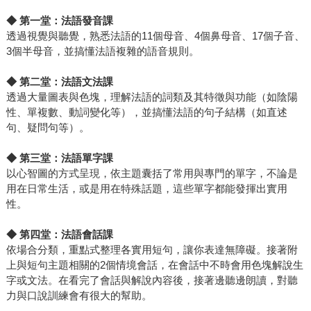
◆
第一堂：法語發音課
透過視覺與聽覺，熟悉法語的11個母音、4個鼻母音、17個子音、
3個半母音，並搞懂法語複雜的語音規則。
◆
第二堂：法語文法課
透過大量圖表與色塊，理解法語的詞類及其特徵與功能（如陰陽
性、單複數、動詞變化等），並搞懂法語的句子結構（如直述
句、疑問句等）。
◆
第三堂：法語單字課
以心智圖的方式呈現，依主題囊括了常用與專門的單字，不論是
用在日常生活，或是用在特殊話題，這些單字都能發揮出實用
性。
◆
第四堂：法語會話課
依場合分類，重點式整理各實用短句，讓你表達無障礙。接著附
上與短句主題相關的2個情境會話，在會話中不時會用色塊解說生
字或文法。在看完了會話與解說內容後，接著邊聽邊朗讀，對聽
力與口說訓練會有很大的幫助。