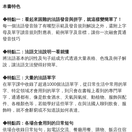
本書特色
◆特點一：看起來困難的法語發音與拼字，就這樣變簡單了！
每一個法語發音除了有嘴型示範及發音規則解說之外，還附上字
母及單字讀音規則對應表、範例單字及音標，讓你一次融會貫通
發音技巧
◆
特點二：法語文法說明一看就懂
將法語基本的詞性及句子組成方式透過大量表格、色塊及例子解
說，讓法語文法變得好簡單。
◆
特點三：大量的法語單字
在單字課中收錄了超過1000個法語單字，從日常生活中常用的單
字、特定領域才會用到的單字，到只會在書報上看到的專門單
字，通通都有。像是飲食酒水、天氣與氣候、動植物、服飾與配
件、各種顏色等，若能學好這些單字，在與法國人聊到飲食、服
飾時，就不會辭窮或不知道該如何表達。
◆
特點四：各場合會用到的日常短句
依場合收錄日常短句，如電話交流、餐廳用餐、購物、飯店住宿