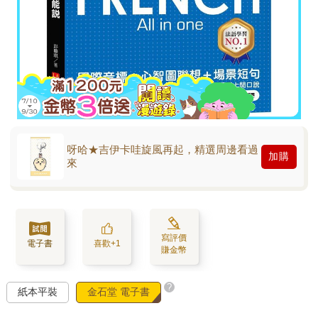
呀哈★吉伊卡哇旋風再起，精選周邊看過
加購
來
寫評價
電子書
喜歡+1
賺金幣
?
紙本平裝
金石堂 電子書