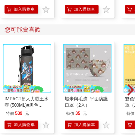
加入購物車
加入購物車
您可能會喜歡
IMPACT超人力霸王水
蝦米與毛孩_平面防護
雙色
壺 (500ML)#黑色
口罩（2入）
罩（
IMUTB01BK
539
35
特價
元
特價
元
特價
加入購物車
加入購物車