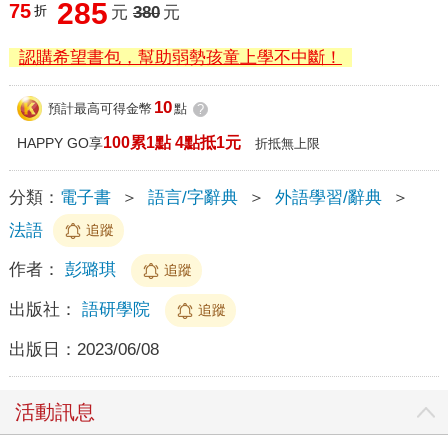
285
75
折
元
380
元
認購希望書包，幫助弱勢孩童上學不中斷！
10
預計最高可得金幣
點
?
100累1點 4點抵1元
HAPPY GO享
折抵無上限
分類：
電子書
＞
語言/字辭典
＞
外語學習/辭典
＞
法語
追蹤
作者：
彭璐琪
追蹤
出版社：
語研學院
追蹤
出版日：
2023/06/08
活動訊息