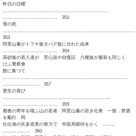
昨日の日曜
…………………………………………………………….
……………………………… 351
母の死
…………………………………………………………………………
353
阿里山蕃がトフヤ族タパグ族に分れた由来
……………………………… 354
高砂族の若人達が 苦心談や自慢話 六種族が服裝も同じく
けふ警察會
館に集つて
……………………………………………………………………….
…………………… 357
更生の喜び
……………………………………………………………..
……………………………… 359
都會の靑年を嗤ふ山の若者 阿里山蕃の若き社衆 一致．禁酒
を勵行 同
社出身の矢多巡查の努力で 州當局期待をかく ……..
……………… 360