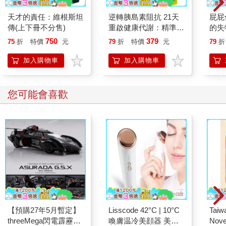
天才的責任：維根斯坦
逆轉胰島素阻抗 21天
屁屁
傳(上下冊不分售)
重啟健康代謝：精準控
的失
糖、有效減重、降低發
750
379
75
折
特價
元
79
折
特價
元
79
折
炎，找回年輕活力與修
復力！
加入購物車
加入購物車
您可能會喜歡
【預購27年5月暫定】
Lisscode 42°C | 10°C
Taiw
threeMega閃電霹靂車
喚膚温冷美顔器 美膚
Nove