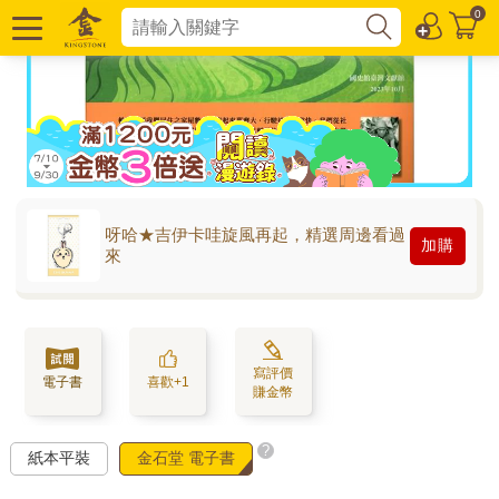
呀哈★吉伊卡哇旋風再起，精選周邊看過
加購
來
寫評價
電子書
喜歡+1
賺金幣
?
紙本平裝
金石堂 電子書