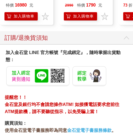
VA Hi-SPEC UNITED
儀
editi
16980
1790
特價
元
特價
元
73
折
2990
阿斯拉 G.S.X RS
SIREN 黑色限定
加入購物車
加入購物車
訂購/退換貨須知
加入金石堂 LINE 官方帳號『完成綁定』，隨時掌握出貨動
態：
提醒您！！
金石堂及銀行均不會請您操作ATM! 如接獲電話要求您前往
ATM提款機，請不要聽從指示，以免受騙上當！
購買須知：
使用金石堂電子書服務即為同意
金石堂電子書服務條款
。