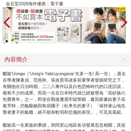
金石堂2026海外優惠：電子書
內容簡介
鄒族‘Uongʉ（'Uong'e Yata'uyungana/ 矢多一生/ 高一生），過去
在學者陳素貞、范燕秋、張炎憲等諸多前輩學者發掘研究之下，
有關他在日治時期、二二八事件以及白色恐怖時代的口述訪談，
都有不少的成果。而高一生在日本時代就已經被譽為「高砂族の
先覺青年」之一，即使在戰後遭遇牢獄禁錮，書寫家書給妻子高
春芳時，仍勉勵她與鳥宿國子（杜孝生的妻子）「保持著山地先
覺者妻子的氣概，絕不能有軟弱和悲傷的表現」，可見其風範。
鄒族高一生家族的事蹟，與阿里山地區各項發展息息相關，其祖