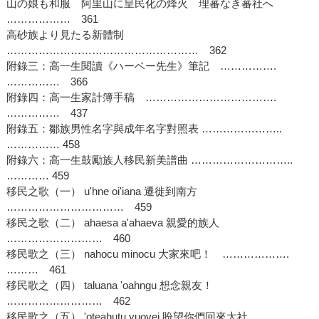
山の娘も和服 阿里山に皇民化の烽火 理蕃なき蕃社へ
……………… 361
高砂族より見たる新體制
……………………………………………… 362
附錄三：高一生閱讀《ハーベー先生》筆記 …………….
…………… 366
附錄四：高一生家計簿手稿 ……………………………….
…………… 437
附錄五：鄒族男性名字與成年名字對照表 …………………..
…………… 458
附錄六：高一生鼓勵族人移民新美譜曲 ………………………..
………… 459
移民之歌（一） u'hne oi'iana 遷徙到南方
…………………………… 459
移民之歌（二） ahaesa a'ahaeva 親愛的族人
……………………… 460
移民歌之（三） nahocu minocu 大家來吧！ ……………….
……… 461
移民歌之（四） taluana 'oahngu 想念親友！
……………………… 462
移民歌之（五） 'oteahutu yuovei 盼望你們回來大社