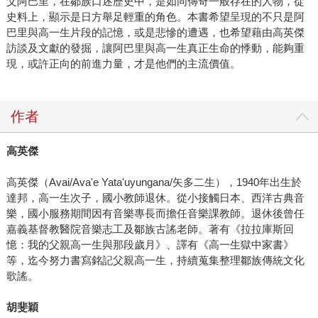
父阿巴里，在鄒族口述歷史中，是如同傳奇一般存在的人物，從
史料上，顯示是日方舉足輕重的角色。本書希望呈現的不只是阿
巴里與高一生片段的記憶，或是悲慘的遭遇，也希望藉由高英傑
訪談及文獻的發掘，讓阿巴里與高一生真正生命的悸動，能夠重
現，或許正向的前進力量，才是他們的主流價值。
作者
高英傑
高英傑（Avai/Ava'e Yata'uyungana/矢多二生），1940年出生於
達邦，高一生次子，國小教師退休。從小接觸日本、西洋古典音
樂，國小服務期間因有音樂專長而擔任音樂課教師。退休後曾任
嘉義基督教醫院音樂志工及鄒族古謠老師。著有《拉拉庫斯回
憶：我的父親高一生與那段歲月》、譯有《高一生獄中家書》
等，迄今努力書寫銘記父親高一生，持續蒐集整理鄒族傳統文化
歌謠。
胡斐穎