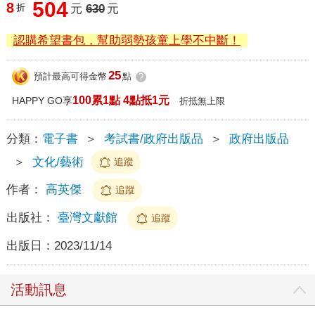
504
8
折
元
630
元
認購希望書包，幫助弱勢孩童上學不中斷！
25
預計最高可得金幣
點
?
100累1點 4點抵1元
HAPPY GO享
折抵無上限
分類：
電子書
＞
考試書/政府出版品
＞
政府出版品
＞
文化/藝術
追蹤
作者：
高英傑
追蹤
出版社：
臺灣文獻館
追蹤
出版日：
2023/11/14
活動訊息