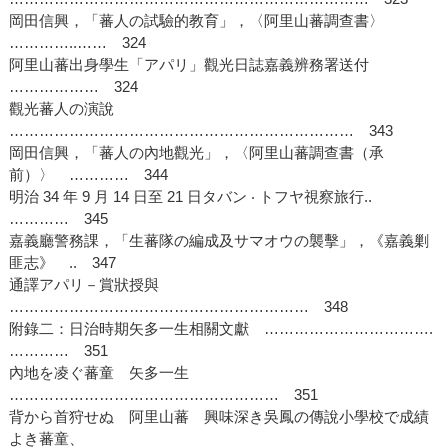
岡田信興，「蕃人の試驗的教育」，〈阿里山蕃調查書〉
…………..…… 324
阿里山蕃出身學生「アパリ」觀光日誌嘉義辨務署送付
……………… 324
觀光蕃人の演說
…………………………………………………………… 343
岡田信興，「蕃人の內地觀光」，〈阿里山蕃調查書（承
前）〉 ………… 344
明治 34 年 9 月 14 日至 21 日タバン ‧ トフヤ視察旅行..
………… 345
嘉義廳警務課，「生蕃隊の編成及サマオウの襲擊」，《嘉義剿
匪志》 .. 347
通譯アパリ－賞狀授與
…………………………………………………… 348
附錄二：日治時期矢多一生相關文獻 …………………………….
………… 351
內地を凌ぐ蕃童 矢多一生
……………………………………………… 351
背から首狩せぬ 阿里山蕃 興味深き吳鳳の傳說小學校で成績
よき蕃童、