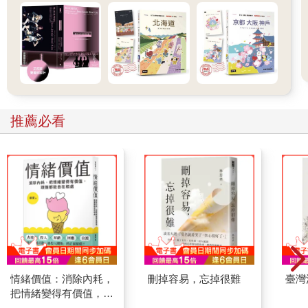
推薦必看
情緒價值：消除內耗，
刪掉容易，忘掉很難
臺灣
把情緒變得有價值，跟
誰都能自在相處