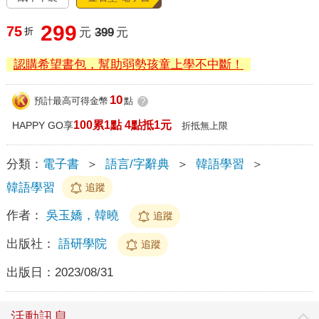
299
75
折
元
399
元
認購希望書包，幫助弱勢孩童上學不中斷！
10
預計最高可得金幣
點
?
100累1點 4點抵1元
HAPPY GO享
折抵無上限
分類：
電子書
＞
語言/字辭典
＞
韓語學習
＞
韓語學習
追蹤
作者：
吳玉嬌，韓曉
追蹤
出版社：
語研學院
追蹤
出版日：
2023/08/31
活動訊息