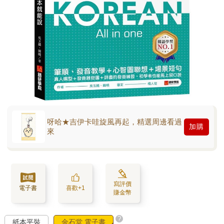
呀哈★吉伊卡哇旋風再起，精選周邊看過
加購
來
寫評價
電子書
喜歡+1
賺金幣
?
紙本平裝
金石堂 電子書