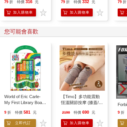
316
332
79
折
特價
元
79
折
特價
元
79
折
加入購物車
加入購物車
您可能會喜歡
World of Eric Carle-
【Timo】多功能震動
My First Library Board
恆溫關節按摩 (膝蓋/
Forb
Book Block Set
肩/手肘通用) 無線充電
581
690
9
折
特價
元
特價
元
9
折
2190
加熱護膝 智能震動護
膝熱敷【雙入組】
立即代訂
加入購物車