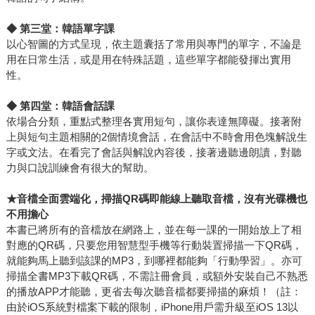
◆
第三堂：韓語單字課
以心智圖的方式呈現，依主題囊括了常用與專門的單字，不論是
用在日常生活，或是用在特殊話題，這些單字都能發揮出實用
性。
◆
第四堂：韓語會話課
依場合分類，重點式整理各實用短句，讓你表達無障礙。接著附
上與短句主題相關的2個情境會話，在會話中不時會用色塊解說生
字或文法。在看完了會話與解說內容後，接著邊聽邊朗讀，對聽
力與口說訓練會有很大的幫助。
★
音檔全面雲端化，掃描QR碼即能線上聽取音檔，沒有光碟機也
不用擔心
本書已將所有的音檔放在網路上，並在每一課的一開始放上了相
對應的QR碼，只要您用智慧型手機等行動裝置掃描一下QR碼，
就能夠馬上聽到該課的MP3，到哪裡都能夠「行動學習」。亦可
掃描全書MP3下載QR碼，不需註冊會員，或額外安裝自己不熟悉
的播放APP才能聽，更省去每次聽音檔都要掃描的麻煩！（註：
由於iOS系統對檔案下載的限制，iPhone用戶需升級至iOS 13以