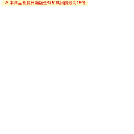
※ 本商品會員日滿額金幣加碼回饋最高15倍
因版權保護，您在金石堂所購買的電子書僅能以金石堂專屬
的閱讀軟體開啟閱讀，無法以其他閱讀器或直接下載檔案。
依據「消費者保護法」第19條及行政院消費者保護處公告之
「通訊交易解除權合理例外情事適用準則」，非以有形媒介
提供之數位內容或一經提供即為完成之線上服務，經消費者
事先同意始提供。（如：電子書、電子雜誌、下載版軟體、
虛擬商品…等），
不受「網購服務需提供七日鑑賞期」的限
制
。為維護您的權益，建議您先使用「試閱」功能後再付款
購買。