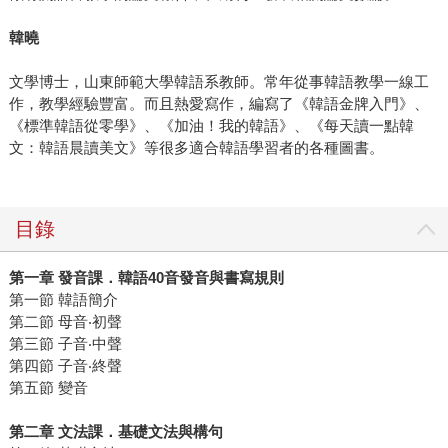
韓曉
文學博士，山東師範大學韓語系教師。常年從事韓語教學一線工
作，教學經驗豐富。而且熱愛寫作，編寫了《韓語金牌入門》、
《標準韓語從零學》、《加油！我的韓語》、《每天讀一點韓
文：韓語晨讀美文》等很多適合韓語學習者的各種圖書。
目錄
第一章 發音課．韓語40音發音與書寫規則
第一節 韓語簡介
第二節 母音‧初聲
第三節 子音‧中聲
第四節 子音‧終聲
第五節 變音
第二章 文法課．基礎文法與構句