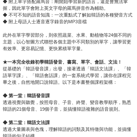
◆ 附上單字搭配羅馬音：剛開始學習新的語言，還是會無法掌
握，因此單字會附上英文字母的羅馬拼音作為輔助。
◆ 不可不知的語音知識：一次重點式了解如韓語的各種變音方式
◆ 附上母語人士逐音逐字錄音的MP3音檔
此外在單字學習部分，則依照蔬菜、水果、動植物等24個不同的
主題，以心智圖方式聯想各個主題中不同類別的單字，讓學習更
有效率、更容易記憶、更快累積單字量。
★
一本完全收錄初學韓語發音、書寫、單字、會話、文法！
從基礎的「韓語發音課」出發，接著透過「韓語文法課」、「韓
語單字課」、「韓語會話課」的一套系統式學習，讓你在課程完
畢之後，自然地開口說韓語。以下是本書整個課程架構：
◆
第一堂：韓語發音課
透過視覺與聽覺，按照母音、子音、終聲、變音教學順序，熟悉
韓語的21個母音、19個子音，並搞懂韓語複雜的語音規則。
◆
第二堂：韓語文法課
透過大量圖表與色塊，理解韓語的詞類及其特徵與功能，並搞懂
韓語的句子結構。