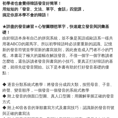
初學者也會覺得韓語發音好簡單！
用短短的「發音、文法、單字、會話」四堂課，
搞定你原本學不會的韓語！
★
詳盡的發音練習＋心智圖聯想單字，快速建立發音與詞彙基
礎！
由於韓語本身有自己的拼寫系統，並不像是英語或歐語系一樣共
用著ABCD的羅馬字。所以初學韓語時必須要重新的認識、記憶
新的發音符號並學習新的書寫規則，因此會造成入門者不小的門
檻。本書花了極大的篇幅在解說發音。不僅一個字一個字教讀者
怎麼唸，還告訴讀者發音與書寫的小技巧。要真正打好韓語的基
礎，就得先從發音開始。以下是本書有助於打好發音基礎的優
點：
◆ 逐音分類系統式教學：將發音分成四大類，按照母音、子音、
終聲、變音順序，一個發音一個發音的系統式教學
◆ 附上發音的側面口型圖、真人口型圖：用圖解掌握正確的發音
方式
◆ 附上40音各音的筆順書寫方式及書寫技巧：認識新的發音符號
與正確的書寫法