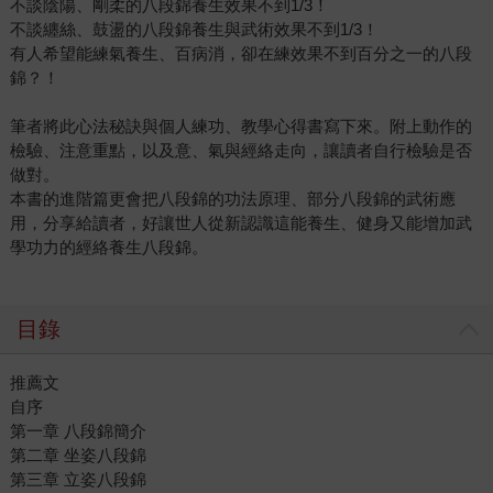
不談陰陽、剛柔的八段錦養生效果不到1/3！
不談纏絲、鼓盪的八段錦養生與武術效果不到1/3！
有人希望能練氣養生、百病消，卻在練效果不到百分之一的八段
錦？！
筆者將此心法秘訣與個人練功、教學心得書寫下來。附上動作的
檢驗、注意重點，以及意、氣與經絡走向，讓讀者自行檢驗是否
做對。
本書的進階篇更會把八段錦的功法原理、部分八段錦的武術應
用，分享給讀者，好讓世人從新認識這能養生、健身又能增加武
學功力的經絡養生八段錦。
目錄
推薦文
自序
第一章 八段錦簡介
第二章 坐姿八段錦
第三章 立姿八段錦