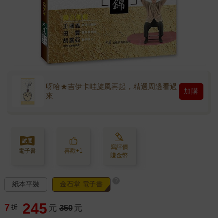
呀哈★吉伊卡哇旋風再起，精選周邊看過
加購
來
寫評價
電子書
喜歡+1
賺金幣
?
紙本平裝
金石堂 電子書
245
7
折
元
350
元