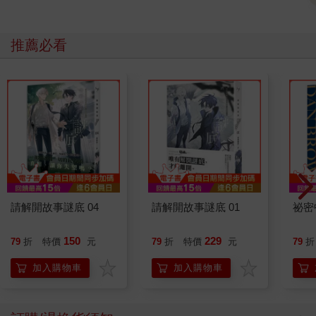
推薦必看
請解開故事謎底 04
請解開故事謎底 01
祕密
150
229
79
折
特價
元
79
折
特價
元
79
折
加入購物車
加入購物車