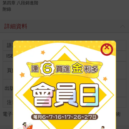
第四章 八段錦進階
附錄
詳細資料
語言
中文繁體
裝訂
ISBN
9789863463177
分級
普通級
商品規
頁數
143
25開15*21cm
格
適讀年
出版地
台灣
全齡適讀
齡
注音
級別
電子書
＞
生活風格
＞
戶外活動/運動
＞
武術/拳術