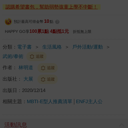
認購希望書包，幫助弱勢孩童上學不中斷！
10
預計最高可得金幣
點
?
100累1點 4點抵1元
HAPPY GO享
折抵無上限
分類：
電子書
＞
生活風格
＞
戶外活動/運動
＞
武術/拳術
追蹤
作者：
林明道
追蹤
出版社：
大展
追蹤
出版日：
2020/12/14
相關主題：
MBTI-E型人推薦清單
ENFJ主人公
活動訊息