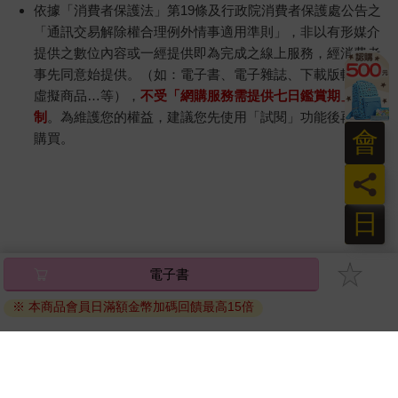
依據「消費者保護法」第19條及行政院消費者保護處公告之
「通訊交易解除權合理例外情事適用準則」，非以有形媒介
提供之數位內容或一經提供即為完成之線上服務，經消費者
事先同意始提供。（如：電子書、電子雜誌、下載版軟體、
虛擬商品…等），
不受「網購服務需提供七日鑑賞期」的限
制
。為維護您的權益，建議您先使用「試閱」功能後再付款
會
購買。
員
日
電子書
※ 本商品會員日滿額金幣加碼回饋最高15倍
關於我們
門市查詢
分紅大聯盟
客服中心