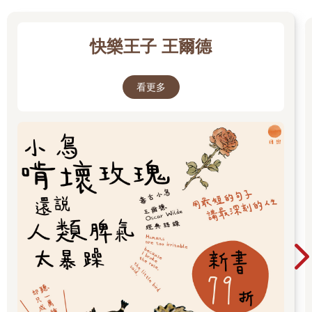
議的人。另一位男士站在桌子前，匆匆書寫著。
好幾位男士都在講話：
「先生，你們錯了！」
快樂王子 王爾德
「不！你們想給國家政府太多權力。」
「他是對的！」
「但我們沒有權利法案！」
看更多
「或是言論自由！」
「那陪審團審判呢？」
主持會議的男士用木槌敲了一下桌子。「保持秩序！」他說：
「請舉手發言。」
「怎麼回事？」安妮低聲對傑克說。
「我不確定，」傑克也低聲說：「我來查一下書。」
他把手伸進背包裡，拿出賓州書。他打開「古老的賓州」那一
章，翻閱著。
「哇！」傑克低聲輕呼。他拿書給安妮看裡面的一幅畫，「妳看
——一模一樣！」
安妮看著畫，然後又看看會議室裡的男士。
「是這個會議！」安妮低聲說：「發生了什麼事？」
他們默讀著：
一七八七年，獨立戰爭之後，