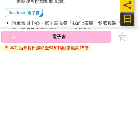
書籍即可開始離線閱讀。
員
日
請至會員中心→電子書服務「我的e書櫃」領取複製『兌換
碼』至電子書服務商Readmoo進行兌換。
電子書
退換貨須知：
※ 本商品會員日滿額金幣加碼回饋最高15倍
因版權保護，您在金石堂所購買的電子書僅能以金石堂專屬
的閱讀軟體開啟閱讀，無法以其他閱讀器或直接下載檔案。
依據「消費者保護法」第19條及行政院消費者保護處公告之
「通訊交易解除權合理例外情事適用準則」，非以有形媒介
提供之數位內容或一經提供即為完成之線上服務，經消費者
事先同意始提供。（如：電子書、電子雜誌、下載版軟體、
虛擬商品…等），
不受「網購服務需提供七日鑑賞期」的限
制
。為維護您的權益，建議您先使用「試閱」功能後再付款
購買。