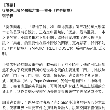
【導讀】
從樂趣出發的知識之旅──推介《神奇樹屋》
張子樟
「提供樂趣」、「增進了解」和「獲得資訊」這三種兒童文學基
本功能是眾所公認的。三者之中當然以「樂趣」最為重要。一本
乏味的書，小讀者根本不想翻閱，還談什麼增進了解和獲得資
訊？「樂趣」的重要性在國小階段的閱讀，更為顯著，我們不妨
以《神奇樹屋》（MAGIC TREE HOUSE®）系列作品來加以說
明。
小讀者對於幻想故事中的「時光旅行」並不陌生，他們可以回想
起不少介乎寫實世界與幻想世界之間的主要通道「門」，比較熟
悉的「門」有：門、書、衣櫥、懷錶等。這套書的作者瑪麗．
波．奧斯本（Mary Pope Osborne）另創一扇新門：「神奇樹
屋」，靠著樹屋的奇異旋轉，哥哥傑克和妹妹安妮坐上新穎的交
通工具，到作者刻意安排的過去世界與未來空間去探險或漫遊。
細讀這套書，可以發覺作者為了充分滿足小讀者的好奇心與求知
欲，便將世界上重要事件之演進現象融入。說演空間不僅僅限於