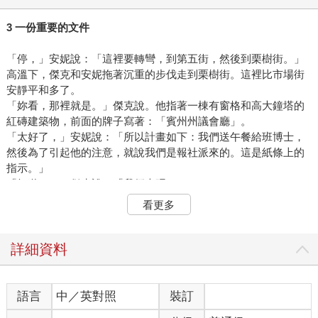
3 一份重要的文件
「停，」安妮說：「這裡要轉彎，到第五街，然後到栗樹街。」
高溫下，傑克和安妮拖著沉重的步伐走到栗樹街。這裡比市場街
安靜平和多了。
「妳看，那裡就是。」傑克說。他指著一棟有窗格和高大鐘塔的
紅磚建築物，前面的牌子寫著：「賓州州議會廳」。
「太好了，」安妮說：「所以計畫如下：我們送午餐給班博士，
然後為了引起他的注意，就說我們是報社派來的。這是紙條上的
指示。」
「知道了，」傑克說：「我們走吧。」
傑克和安妮踏上石子路，走向州議會廳。他們到達紅磚建築物
看更多
前，敲了敲大門。沒人來開門。安妮想轉動把手，但門鎖住了。
傑克四處查看，他注意到所有的窗戶都關著，大部分的百葉窗也
都拉上。
詳細資料
「這裡沒有人。」傑克說。他覺得滿身大汗，因為溼熱而疲憊不
堪。「我們來了，結果什麼都沒做。」
「討厭，」安妮說：「也許我們應該回到班博士家，在那裡等
語言
中／英對照
裝訂
他。」