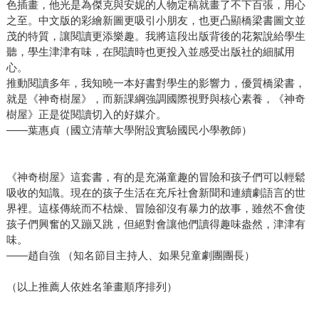
色插畫，他光是為傑克與安妮的人物定稿就畫了不下百張，用心
之至。中文版的彩繪新圖更吸引小朋友，也更凸顯橋梁書圖文並
茂的特質，讓閱讀更添樂趣。我將這段出版背後的花絮說給學生
聽，學生津津有味，在閱讀時也更投入並感受出版社的細膩用
心。
推動閱讀多年，我知曉一本好書對學生的影響力，優質橋梁書，
就是《神奇樹屋》，而新課綱強調國際視野與核心素養，《神奇
樹屋》正是從閱讀切入的好媒介。
——葉惠貞（國立清華大學附設實驗國民小學教師）
《神奇樹屋》這套書，有的是充滿童趣的冒險和孩子們可以輕鬆
吸收的知識。現在的孩子生活在充斥社會新聞和連續劇語言的世
界裡。這樣傳統而不枯燥、冒險卻沒有暴力的故事，雖然不會使
孩子們興奮的又蹦又跳，但絕對會讓他們讀得趣味盎然，津津有
味。
——趙自強 （知名節目主持人、如果兒童劇團團長）
（以上推薦人依姓名筆畫順序排列）