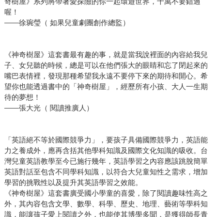
奇樹屋》系列將帶著愛探險的你一起環遊世界，千萬不要錯過
喔！
——徐琬瑩（ 如果兒童劇團創作總監）
《神奇樹屋》這套書最有趣的事，就是當我說裡面的內容給我兒
子、女兒聽的時候，總是可以在他們張大的眼睛和忘了閉起來的
嘴巴表情裡，發現那種希望我永遠不要停下來的期待和開心。希
望你也能透過書中的「神奇樹屋」，經歷所有小孩、大人一生期
待的夢想！
——張大光（ 閱讀推廣人）
「英語絕不等於國際競爭力」，要孩子具備國際競爭力，英語能
力之養成外，應再含括其他學科知識及國際文化知識的吸收。台
灣兒童英語教學至今已施行幾年，英語學習之內容應該跳脫簡單
英語對話至包含不同學科知識，以符合大兒童知性之需求，增加
學習的挑戰性以及提升其英語學習之效能。
《神奇樹屋》這套書廣受國小學童的喜愛，除了閱讀趣味性高之
外，其內容包含文學、數學、科學、歷史、地理、藝術等學科知
識，能讓孩子愛上閱讀之外，也能使其博學多聞，是獲得師長青