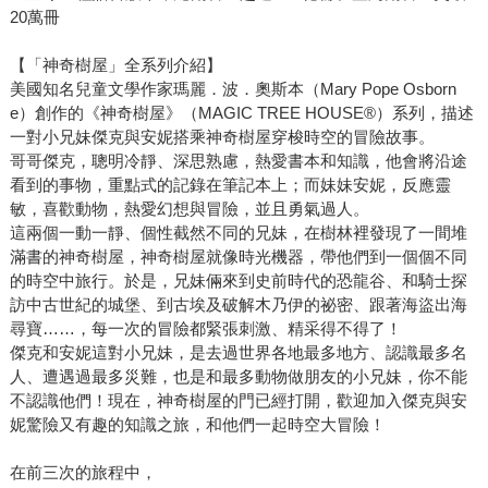
20萬冊
【「神奇樹屋」全系列介紹】
美國知名兒童文學作家瑪麗．波．奧斯本（Mary Pope Osborn
e）創作的《神奇樹屋》（MAGIC TREE HOUSE®）系列，描述
一對小兄妹傑克與安妮搭乘神奇樹屋穿梭時空的冒險故事。
哥哥傑克，聰明冷靜、深思熟慮，熱愛書本和知識，他會將沿途
看到的事物，重點式的記錄在筆記本上；而妹妹安妮，反應靈
敏，喜歡動物，熱愛幻想與冒險，並且勇氣過人。
這兩個一動一靜、個性截然不同的兄妹，在樹林裡發現了一間堆
滿書的神奇樹屋，神奇樹屋就像時光機器，帶他們到一個個不同
的時空中旅行。於是，兄妹倆來到史前時代的恐龍谷、和騎士探
訪中古世紀的城堡、到古埃及破解木乃伊的祕密、跟著海盜出海
尋寶……，每一次的冒險都緊張刺激、精采得不得了！
傑克和安妮這對小兄妹，是去過世界各地最多地方、認識最多名
人、遭遇過最多災難，也是和最多動物做朋友的小兄妹，你不能
不認識他們！現在，神奇樹屋的門已經打開，歡迎加入傑克與安
妮驚險又有趣的知識之旅，和他們一起時空大冒險！
在前三次的旅程中，