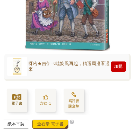
呀哈★吉伊卡哇旋風再起，精選周邊看過
加購
來
寫評價
電子書
喜歡+1
賺金幣
?
紙本平裝
金石堂 電子書