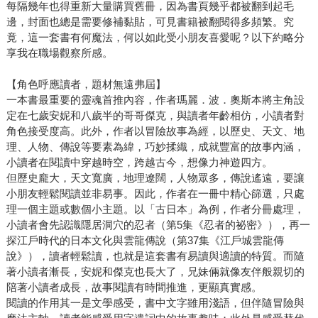
每隔幾年也得重新大量購買舊冊，因為書頁幾乎都被翻到起毛
邊，封面也總是需要修補黏貼，可見書籍被翻閱得多頻繁。究
竟，這一套書有何魔法，何以如此受小朋友喜愛呢？以下約略分
享我在職場觀察所感。
【角色呼應讀者，題材無遠弗屆】
一本書最重要的靈魂首推內容，作者瑪麗．波．奧斯本將主角設
定在七歲安妮和八歲半的哥哥傑克，與讀者年齡相仿，小讀者對
角色接受度高。此外，作者以冒險故事為經，以歷史、天文、地
理、人物、傳說等要素為緯，巧妙揉織，成就豐富的故事內涵，
小讀者在閱讀中穿越時空，跨越古今，想像力神遊四方。
但歷史龐大，天文寬廣，地理遼闊，人物眾多，傳說遙遠，要讓
小朋友輕鬆閱讀並非易事。因此，作者在一冊中精心篩選，只處
理一個主題或數個小主題。以「古日本」為例，作者分冊處理，
小讀者會先認識隱居洞穴的忍者（第5集《忍者的祕密》），再一
探江戶時代的日本文化與雲龍傳說（第37集《江戶城雲龍傳
說》），讀者輕鬆讀，也就是這套書有易讀與適讀的特質。而隨
著小讀者漸長，安妮和傑克也長大了，兄妹倆就像友伴般親切的
陪著小讀者成長，故事閱讀有時間推進，更顯真實感。
閱讀的作用其一是文學感受，書中文字雖用淺語，但伴隨冒險與