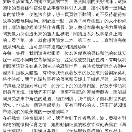
要吸引孩童進入到獨立閱讀的世界、感受閱讀的美好滋味，選擇
讀物的首要條件當然是故事要寫得引人入勝，讓小讀者一進到故
事的情境中，便無法自拔，想一頁頁往下翻閱，迫不及待想得知
故事的發展與結局。關於這一點，身為「神奇樹屋」的大小粉絲
們，應該都曾經著迷於作者瑪麗．波．奧斯本藉由充滿力量的廣
闊想像力所創造出來的迷人世界吧！閱讀這系列故事是會上癮
的，看了第一本，就會想再讀第二本、第三本……，直到追完整
個系列為止，這可是非常過癮的閱讀經驗啊！
在每一集裡，我們讀者都跟著一位名叫傑克的男孩和他的妹妹安
妮一同在不同時空背景裡探險、並完成被交託的任務：有時候我
們跟著這對兄妹進入到古老的恐龍世界，有時候我們隨之去到中
國四川拯救大貓熊，有時候我們跟著故事的設定來到音樂家莫札
特小時候，我們也隨故事裡的傑克和安妮上了鐵達尼號，感受當
時鐵達尼號撞到冰山時，船身往下沉的危機四起。好故事帶領我
們身歷其境，讓我們不再是一個事不關己的漠然旁觀者，而能感
同身受故事中角色的遭遇。經由閱讀，我們擴大了自我對世界的
認知，也成為一個更有感受力、更有同理心的人，這不正是閱讀
帶給我們的最美麗的一份禮物嗎？
在好幾集《神奇樹屋》裡，我們看到了作者瑪麗．波．奧斯本對
動物的關懷與保育之情，她對動物細膩的觀察皆深刻表露在《再
見大猩猩》、《與海豚共舞》、《大貓熊救援行動》等作品中，