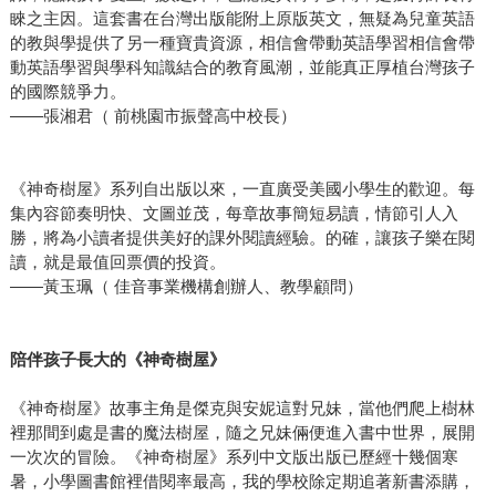
睞之主因。這套書在台灣出版能附上原版英文，無疑為兒童英語
的教與學提供了另一種寶貴資源，相信會帶動英語學習相信會帶
動英語學習與學科知識結合的教育風潮，並能真正厚植台灣孩子
的國際競爭力。
——張湘君（ 前桃園市振聲高中校長）
《神奇樹屋》系列自出版以來，一直廣受美國小學生的歡迎。每
集內容節奏明快、文圖並茂，每章故事簡短易讀，情節引人入
勝，將為小讀者提供美好的課外閱讀經驗。的確，讓孩子樂在閱
讀，就是最值回票價的投資。
——黃玉珮（ 佳音事業機構創辦人、教學顧問）
陪伴孩子長大的《神奇樹屋》
《神奇樹屋》故事主角是傑克與安妮這對兄妹，當他們爬上樹林
裡那間到處是書的魔法樹屋，隨之兄妹倆便進入書中世界，展開
一次次的冒險。《神奇樹屋》系列中文版出版已歷經十幾個寒
暑，小學圖書館裡借閱率最高，我的學校除定期追著新書添購，