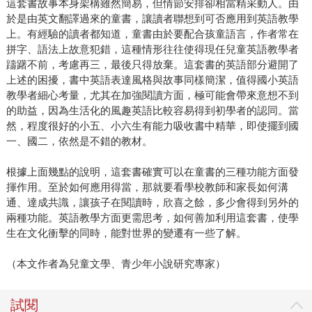
這套書故事本身架構雖然簡易，但情節安排卻相當精采動人。由
於是由英文翻譯過來的童書，讓讀者聯想到可否應用到英語教學
上。有經驗的讀者都知道，童書由於要配合孩童語言，作者常在
拼字、語法上故意犯錯，這種情形往往使得現任兒童英語教學者
躊躇不前，考慮再三，最後只得放棄。這套書的英語部分避開了
上述的困擾，書中英語表達風格與故事同樣簡潔，值得國小英語
教學者細心考量，尤其在加強閱讀方面，極可能會帶來意想不到
的助益，因為生活化的風趣英語比較容易得到初學者的認同。當
然，程度很好的小五、小六生有能力吸收書中精華，即使擺到國
一、國二，依然是不錯的教材。
根據上面幾點的說明，這套書確實可以在童書的三種功能方面發
揮作用。至於如何應用得當，那就要看學校教師和家長如何溝
通、達成共識，讓孩子在閱讀時，欣喜之餘，多少會得到另外的
兩種功能。英語教學方面更需思考，如何善加利用這套書，使學
生在文化衝擊的同時，能對世界的變遷有一些了解。
（本文作者為兒童文學、青少年小說研究專家）
試閱