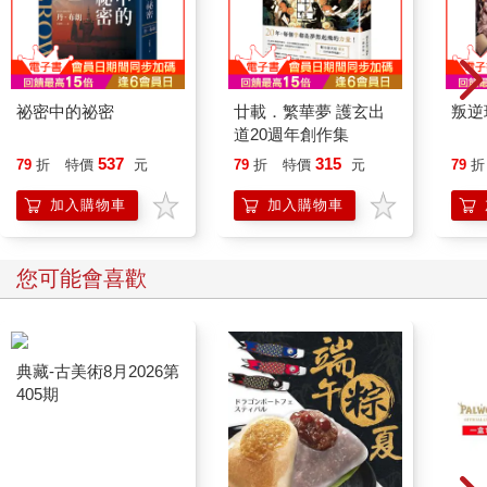
喬治． 華盛頓將軍、亞歷山大． 漢彌爾頓，
和班傑明．富蘭克林博士。
「班博士！」傑克說。
「我看到他了！」安妮低聲說。
祕密中的祕密
廿載．繁華夢 護玄出
叛逆
「在哪裡？」傑克說。
道20週年創作集
「那裡！」安妮說：「那位戴眼鏡的老人。」
537
315
79
折
特價
元
79
折
特價
元
79
折
安妮指著一位有著稀疏灰髮、戴眼鏡的老人，他正拿著手帕擦拭
臉上的汗珠。
加入購物車
加入購物車
「對！」傑克低聲說：「那正是班傑明．富蘭克林博士！」
您可能會喜歡