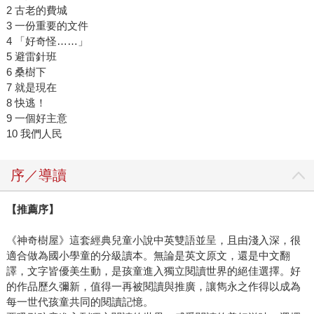
2 古老的費城
3 一份重要的文件
4 「好奇怪……」
5 避雷針班
6 桑樹下
7 就是現在
8 快逃！
9 一個好主意
10 我們人民
序／導讀
【推薦序】
《神奇樹屋》這套經典兒童小說中英雙語並呈，且由淺入深，很
適合做為國小學童的分級讀本。無論是英文原文，還是中文翻
譯，文字皆優美生動，是孩童進入獨立閱讀世界的絕佳選擇。好
的作品歷久彌新，值得一再被閱讀與推廣，讓雋永之作得以成為
每一世代孩童共同的閱讀記憶。