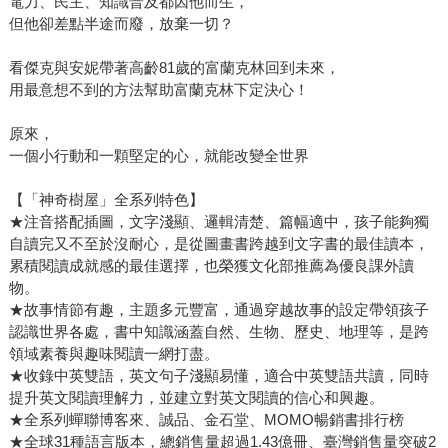
電力、民主、知識普及都因他而生，
但他卻差點半途而廢，放棄一切？
看傑克與安妮帶著高齡81歲的富蘭克林回到未來，
用最意想不到的方法幫助富蘭克林下定決心！
原來，
一個小行動和一顆堅定的心，就能改變全世界
【「神奇樹屋」全系列特色】
★注音搭配插圖，文字淺顯、邏輯清楚、篇幅適中，孩子能夠獨
自讀完又不至於沒耐心，是從圖畫書跨越到文字書的最佳讀本，
累積閱讀成就感的最佳選擇，也榮獲文化部推薦為優良課外讀
物。
★故事情節有趣，主題多元豐富，通過穿越故事的設定帶領孩子
認識世界各處，書中知識涵蓋自然、生物、歷史、地理等，是跨
領域素養與趣味閱讀一網打盡。
★收錄中英雙語，英文句子淺顯易懂，適合中英雙語共讀，同時
提升英文閱讀理解力，並建立對英文閱讀的信心和興趣。
★全系列蟬聯博客來、誠品、金石堂、MOMO暢銷書排行榜
★全球31種語言版本，總銷售量超過1.43億冊、臺灣銷售量突破2