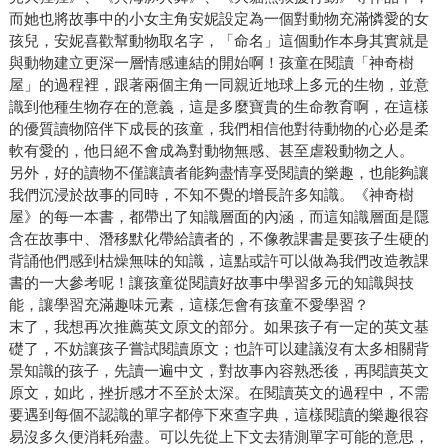
而她也將故事中的小女主角安妮設定為一個對動物充滿憐愛的女
孩兒，安妮喜歡幫動物取名字，「命名」這個動作本身其實就是
與動物建立更深一層情感連結的開始啊！孩童在閱讀「神奇樹
屋」的過程裡，跟著兩個主角一同親近地球上多元的生物，並意
識到他種生物存在的意義，這是多麼寶貴的生命教育啊，在這樣
的優質讀物陪伴下成長的孩童，我們相信他對待動物的心必是柔
軟有愛的，他日絕不會成為對動物無感、甚至虐殺動物之人。
另外，好的讀物不僅讓讀者能夠盡情享受閱讀的樂趣，也能夠讓
我們沉浸於故事的同時，不知不覺的增長許多知識。《神奇樹
屋》的每一本書，都帶出了知識層面的內涵，而這知識層面是隱
含在故事中、潛移默化帶給讀者的，不像教課書是要孩子生硬的
背誦他們感到枯燥無味的知識，這點或許可以做為我們改造教課
書的一大參考呢！讓孩童從閱讀好故事中學習多元的知識與技
能，讓學習充滿趣味元素，這樣怎會有孩童不愛學習？
末了，我想再次推薦英文原文的部分。如果孩子有一定的英文基
礎了，不妨讓孩子嘗試閱讀原文；也許可以建議沒有太多相關背
景知識的孩子，先讀一遍中文，對故事內容熟悉後，再閱讀英文
原文，如此，挫折感才不至於太深。在閱讀英文的過程中，不需
要遇到每個不認識的單字都停下來查字典，這樣閱讀的樂趣很容
易沒多久便消耗殆盡。可以先從上下文去猜測單字可能的意思，