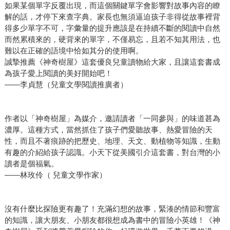
如果某個單字反覆出現，而這個關鍵單字會影響對故事內容的瞭
解的話，才停下來查字典。家長也無須逼迫孩子非得從故事裡背
得多少單字不可，字彙量的提升應該是在持續不斷的閱讀中自然
而然累積來的，硬背來的單字，不僅易忘，且若不知其用法，也
難以在正確的語境中恰如其分的使用啊。
誠摯推薦《神奇樹屋》這套優良兒童讀物給大家，且讓這套書成
為孩子愛上閱讀的美好開始吧！
——李貞慧（兒童文學閱讀推廣者）
作者以「神奇樹屋」為媒介，邀請讀者「一同參與」的味道甚為
濃厚。這種方式，當然抓住了孩子們愛聽故事、熱愛冒險的天
性，而且不著痕跡的把歷史、地理、天文、動植物等知識，生動
有趣的介紹給孩子認識。小天下從美國引介這套書，對台灣的小
讀者是個福氣。
——林玫伶（ 兒童文學作家）
沒有什麼比探險更有趣了！充滿幻想的故事，緊湊的情節和豐富
的知識，讓大朋友、小朋友都很想成為書中的冒險小英雄！《神