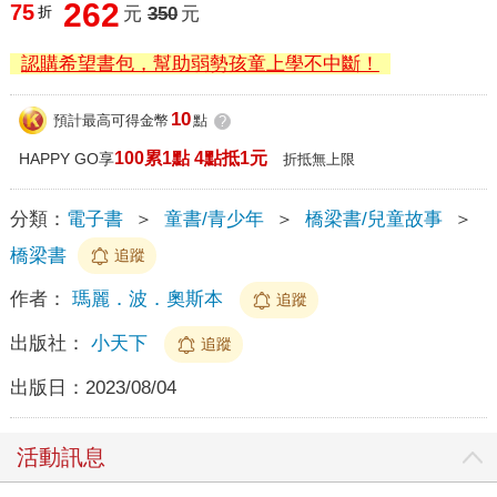
262
75
折
元
350
元
認購希望書包，幫助弱勢孩童上學不中斷！
10
預計最高可得金幣
點
?
100累1點 4點抵1元
HAPPY GO享
折抵無上限
分類：
電子書
＞
童書/青少年
＞
橋梁書/兒童故事
＞
橋梁書
追蹤
作者：
瑪麗．波．奧斯本
追蹤
出版社：
小天下
追蹤
出版日：
2023/08/04
活動訊息