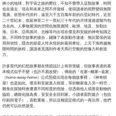
狹小的地球，對宇宙之旅的嚮往，不知不覺帶入這類故事，時間
也在過去、現在和未來之間不停遊移，使得讀者的視野變得無限
寬廣。依照年代排列，遠至六千五百萬年前的白堊紀時代，近至
二十世紀末，並延伸至二十一世紀三十年代的月球漫遊虛擬均包
含在內。人事物展演的空間也無限廣闊，歐洲、埃及、加勒比
海、日本、亞馬孫河、北極等均出現在傑克和安妮的神奇知識之
旅。不同時空故事的接合，鋪陳了表面動作連連、無比緊張的追
尋與領悟，隱含的卻是人性永恆的糾葛與牽扯。上天下海跨越無
限時間的旅程，讓讀者見識到作者天馬行空般的想像力和創造
力。
許多當代的幻想故事都在情節設計上有所突破，但故事表達的基
本模式似乎不變（也許不易改變），傳統的「在家─離家─返家」
（home-away-home）公式照樣出現在每個故事裡，《神奇樹
屋》也是如此。傑克和安妮進入樹屋，等於離家進入另一時空，
難免在探險時會遭遇不同程度的危險，但憑藉他人或善良動物的
協助，總能化險為夷，安安全全回到家。小讀者面對媒介（包括
印刷與電子），喜歡重複，所以這種固定模式的一再沿用，他們
仍然可以欣然接受。