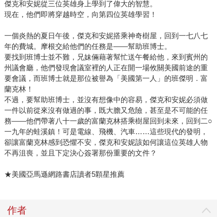
傑克和安妮從三位英雄身上學到了偉大的智慧。
現在，他們即將穿越時空，向第四位英雄學習！
一個炎熱的夏日午後，傑克和安妮搭乘神奇樹屋，回到一七八七
年的費城。摩根交給他們的任務是——幫助班博士。
要找到班博士並不難，兄妹倆藉著幫忙送午餐給他，來到賓州的
州議會廳，他們發現會議室裡的人正在開一場攸關美國前途的重
要會議，而班博士就是那位被譽為「美國第一人」的班傑明．富
蘭克林！
不過，要幫助班博士，並沒有想像中的容易，傑克和安妮必須做
一件以前從來沒有做過的事，既大膽又危險，甚至是不可能的任
務——他們帶著八十一歲的富蘭克林搭乘樹屋回到未來，回到二○
一九年的蛙溪鎮！可是電線、飛機、汽車……這些現代的發明，
卻讓富蘭克林感到恐懼不安，傑克和安妮該如何讓這位英雄人物
不再沮喪，並且下定決心簽署那份重要的文件？
★美國亞馬遜網路書店讀者5顆星推薦
作者