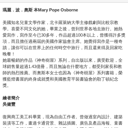
瑪麗．波．奧斯 本Mary Pope Osborne
美國知名兒童文學作家，北卡羅萊納大學主修戲劇與比較宗教
學。喜愛不同文化的她，畢業之後，曾到世界各地去旅行。她熱
愛寫作，寫作至今已30多年，作品超過100本以上，曾獲得許多獎
項，而且擔任過兩屆的美國作家協會主席。她覺得寫作是一種奇
蹟，讓你可以在世界上的任何時空中旅行，而且還來得及回家吃
晚餐！
她最暢銷的作品《神奇樹屋》系列，自出版以來，廣受歡迎，全
球銷售量超過1.43億冊，而且無論在什麼地方，都受到家長和教
師的熱烈推薦。而奧斯本女士也因為《神奇樹屋》系列書籍，榮
獲藍燈書屋的終身成就獎和美國教育平裝書協會的勒丁頓紀念
獎。
繪者簡介
吳健豐
復興商工美工科畢業，現為自由工作者。曾做過室內設計、建築
裝潢等工作，畫過卡通背景、雜誌插圖、廣告及產品海報、童書