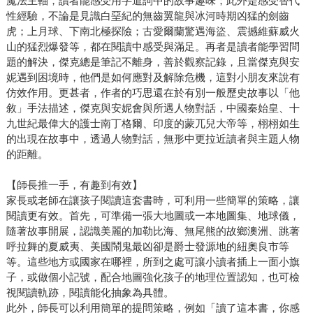
魔法主軸，讀者能感受用字遣詞中的故事趣味；此外是感受替代
性經驗，不論是見識白堊紀的無齒翼龍與冰河時期凶猛的劍齒
虎；上月球、下南北極探險；古愛爾蘭驚遇海盜、震撼維蘇威火
山的猛烈爆發等，都在閱讀中感受與滿足。再者是讀者能學習問
題的解決，傑克總是筆記不離身，善於觀察記錄，且當傑克與安
妮遇到困境時，他們是如何應對及解除危機，這對小朋友來說有
仿效作用。更甚者，作者的巧思還在於有別一般歷史故事以「他
敘」手法描述，傑克與安妮會與所遇人物對話，中國秦始皇、十
九世紀最偉大的護士南丁格爾、印度的蒙兀兒大帝等，栩栩如生
的出現在故事中，透過人物對話，無形中更拉近讀者與主題人物
的距離。
【師長推一手，有趣到有效】
家長或老師在讓孩子閱讀這套書時，可利用一些簡單的策略，讓
閱讀更有效。首先，可準備一張大地圖或一本地圖集、地球儀，
隨著故事開展，認識美麗的加勒比海、無尾熊的故鄉澳洲、跳著
呼拉舞的夏威夷、美國鬧鬼最凶卻是爵士發源地的紐奧良市等
等。這些地方或國家在哪裡，所到之處可讓小讀者插上一面小旗
子，或做個小記號，配合地圖強化孩子的地理位置認知，也可檢
視閱讀軌跡，閱讀能化抽象為具體。
此外，師長可以利用簡單的提問策略，例如「讀了這本書，你感