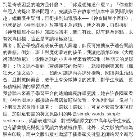
到驚奇或困惑的地方是什麼？」「你還想知道什麼？」「你會對
主題人物提出哪些問題？」先讓孩子在故事性讀本中享受閱讀樂
趣，繼而產生疑問，再銜接到知識讀本──《神奇樹屋小百科》。
也就是從《神奇樹屋》故事讀本為起點，使之有趣，再銜接到
《神奇樹屋小百科》知識性讀本，進而有效。以有趣為起點，以
有效為目標，這正是閱讀積極路徑。
再者，配合學校課程或孩子個人興趣，師長可推薦孩子適合閱讀
的書籍。例如，班上對魔術著迷的孩子，我讓他讀第50集《大魔
術師胡迪尼》；愛踢足球的小男生就來看第52集《星期天的足球
賽》；語文課本提到〈蒙娜麗莎的微笑〉，就銜接到第38集《瘋
狂天才達文西》……，如此可讓課內與課外接軌、閱讀與生活結
合。且對教師而言，教學上有旁徵博引的效果；對學生來說，更
有積極輔助的學習成效。
我曾聽未來親子學習平台的總編輯長許耀雲說，她在許多國家看
到《神奇樹屋》都擺放在書店最顯眼位置，全系列開展，像是向
小朋友及家長招手說著：「選我！選我！」可見本套書受重視程
度。加以這套書的英文原版用的即是simple words, simple
sentences，英語表達簡潔，對想閱讀原文的中高年級學生來說，
也有語彙擴充與促進閱讀力的積極作用。此外，英文版的插畫為
黑白印刷，而中文版出版社邀請了插畫家吳健豐老師繪製全新彩