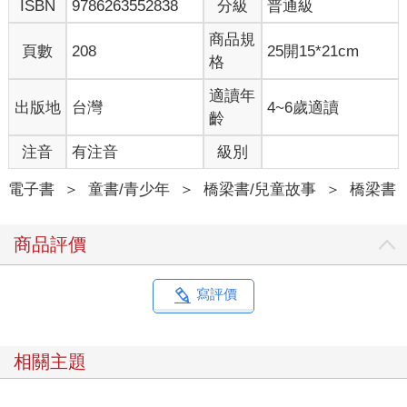
ISBN
9786263552838
分級
普通級
突然，門打開了。一位穿著藍衣白褲的警衛站在他們面前。
他看起來像美國革命時期的士兵，傑克心想。
商品規
「訪客不許進入。」警衛說。
頁數
208
25開15*21cm
格
「但是，先生，我們不是訪客。」安妮很有禮貌的說：「我們來
送午餐給班博士，是他的女兒莎拉夫人交代的。」
適讀年
出版地
台灣
4~6歲適讀
「好，進來。」警衛說，一邊離開門口。
齡
「謝謝！」安妮說。
傑克和安妮走進建築物裡。
注音
有注音
級別
「博士在會議室。」警衛說，一邊指著大廳。「到房間外面等到
他們休息再進去。」
電子書
＞
童書/青少年
＞
橋梁書/兒童故事
＞
橋梁書
「是，先生。」傑克說。
傑克和安妮躡手躡腳的走在漆黑陰暗的走廊上。
商品評價
「你聽。」安妮說。響亮的聲音從前面的房間傳出來。門半掩
著，她和傑克偷偷往裡面看。
「這一定是會議室。」傑克低聲說。
寫評價
這間大會議室有很高的天花板和兩個壁爐，高大的窗戶掛著厚重
的窗帘。
男士們坐在鋪著綠色桌布的桌子旁，身穿長外套和有白色褶邊衣
相關主題
領的襯衫。他們都留著及肩長髮。
在會議室前方，一位白髮男士坐在高臺的高背椅上，像是主持會