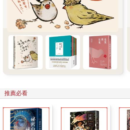
美國由十三個獨立的殖民地組成，
每個殖民地就像是不同的國家。
這些殖民地要維持獨立，還是要成為一個國家？
那年夏天，五十五位代表在費城集會，以解決這個問題。
詹姆斯．麥迪遜每天為會議做紀錄，
最後，他寫下了美國最重要的一份文件。
喔，天啊！傑克心想。他現在明白了一切。
「安妮——」
「我懂了！」安妮低聲說，然後複述著摩根訊息裡的一句話：
「一份需要簽署的文件。」
「我知道，」傑克低聲說：「他們正在制定《美國憲法》！」
「憲法？那是件大事。」安妮低聲說。
「責任重大的事！」傑克說。他和安妮繼續讀下去：
推薦必看
這份文件是《美國憲法》，
包含定義美國政府如何運作的基本法律。
憲法設立總統、最高法院和國會。
詹姆斯．麥迪遜的工作讓他被視為憲法之父。
除了麥迪遜，一些最著名的代表有：