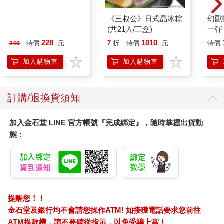
典藏-古美術8月2026第
《三叔公》日式晶冰粽
幻獸
405期
(共21入/三盒)
一彈 
Pal
228
1010
特價
元
7
折
特價
元
特價
240
盒）
加入購物車
加入購物車
訂購/退換貨須知
加入金石堂 LINE 官方帳號『完成綁定』，隨時掌握出貨動
態：
提醒您！！
金石堂及銀行均不會請您操作ATM! 如接獲電話要求您前往
ATM提款機，請不要聽從指示，以免受騙上當！