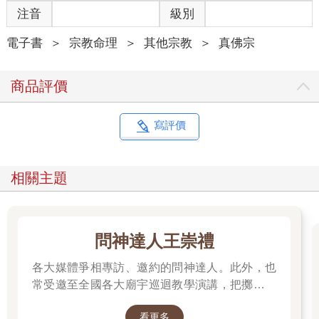
注音
級別
電子書
＞
宗教命理
＞
其他宗教
＞
真佛宗
商品評價
寫評價
相關主題
問神達人王崇禮
各大媒體爭相專訪、邀約的問神達人。此外，也
常受邀至全國各大廟宇巡迴教學演講，把擲筊、
解籤詩、解夢的邏輯知識技巧，傳授給更多普羅
看更多
大眾和神職人員。