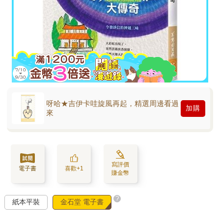
呀哈★吉伊卡哇旋風再起，精選周邊看過
加購
來
寫評價
電子書
喜歡+1
賺金幣
?
紙本平裝
金石堂 電子書