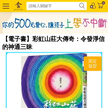
0
【電子書】彩虹山莊大傳奇：令發淨信
的神通三昧
固定
版型