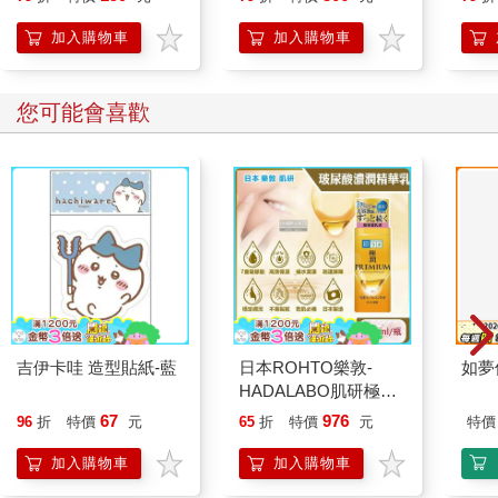
加入購物車
加入購物車
您可能會喜歡
吉伊卡哇 造型貼紙-藍
日本ROHTO樂敦-
如夢
HADALABO肌研極潤
金緻7重玻尿酸高效保
67
976
96
折
特價
元
65
折
特價
元
特價
濕潤澤特濃精華乳液
140ml/金瓶(Premium
加入購物車
加入購物車
臉部肌膚護理乳霜,素