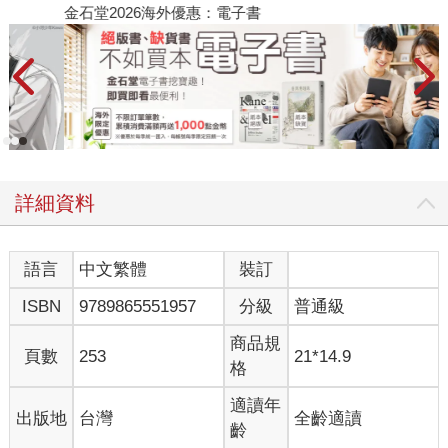
金石堂2026海外優惠：電子書
詳細資料
語言
中文繁體
裝訂
ISBN
9789865551957
分級
普通級
商品規
頁數
253
21*14.9
格
適讀年
出版地
台灣
全齡適讀
齡