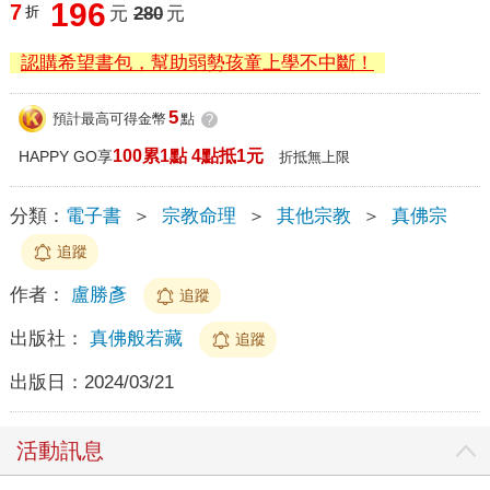
196
7
折
元
280
元
認購希望書包，幫助弱勢孩童上學不中斷！
5
預計最高可得金幣
點
?
100累1點 4點抵1元
HAPPY GO享
折抵無上限
分類：
電子書
＞
宗教命理
＞
其他宗教
＞
真佛宗
追蹤
作者：
盧勝彥
追蹤
出版社：
真佛般若藏
追蹤
出版日：
2024/03/21
活動訊息