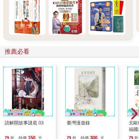
推薦必看
請解開故事謎底 03
臺灣漫遊錄
北歐
福國
150
300
79
折
特價
元
79
折
特價
元
79
折