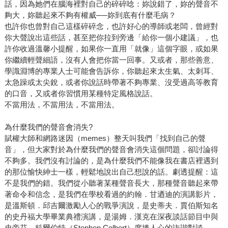
話，因為她們在腦海裡對自己的碎碎唸：妳說錯了，妳的聲音不
夠大，妳聽起來不夠有權威──妳到底有什麼毛病？
也許你也曾對自己這樣碎碎念，也許好心的導師或老闆，曾經對
你大聲說出這些話，甚至把你拉到旁邊「給你一個小建議」，也
許你收過溫馨小提醒，如果你一直用「就像」這個字眼，或如果
你繼續輕聲細語，沒有人會把你當一回事。又或者，那些善意、
學識淵博的專業人士可能會告訴你，你聽起來太生氣、太刺耳、
太急躁或太尖銳，或者你說話時帶著不夠專業、沒受過高等教育
的口音，又或者你習慣用某種特定風格說話。
不當用法，不當用法，不當用法。
為什麼我們的聲音會消失?
賦權大師和網路迷因（memes）整天叫我們「找到自己的聲
音」，但大家對於為什麼我們的聲音會消失這個問題，卻討論得
不夠多。我們沒有討論的，是為什麼我們不能像我在書店裡遇到
的那位愉快紳士一樣，輕鬆地說出自己想說的話。劇透提醒：這
不是我們的錯。我們從小聽著某種聲音長大，那種聲音聽起來帶
著命令和信念，是我們在學校看過的約翰．甘迺迪的演講影片，
是溫斯頓．邱吉爾激勵人心的戰爭演說，是史蒂夫．賈伯斯知名
的史丹福大學畢業典禮演講，是湯姆．漢克在深夜談話節目中與
史帝芬．科爾伯特（Stephen Colbert）席捲人心的詼諧對談。