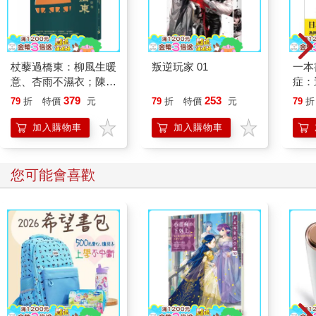
輕鬆地呼吸，是會有幫助的。允許自己想像我們都屬於同樣的群
體，讓友情在你的臉頰上躍動，當你們目光交會時，或許你會看
到自己的倒影，讓自己可以更輕鬆地呼吸。沒有任何力量比團結
一心更能改寫過時傳統，讓我們為了彼此，鼓起勇氣去做。
杖藜過橋東：柳風生暖
叛逆玩家 01
一本
意、杏雨不濕衣；陳亮
症：
節奏：為想傳遞的想法而呼吸
恭談以心轉境的適齡漫
開大
379
253
79
折
特價
元
79
折
特價
元
79
折
當美國副總統賀錦麗在2020年夏天的民主黨全國代表大會上接受
想
人也
提名時，她的表現時而熱情，時而調皮。她很健談，有親和力，
的3
加入購物車
加入購物車
但在言談間同時兼具儀式感和使命感，她的演講很適合在「呼吸
進階班」的課堂裡再次播放。她用「美國，你好！」來開場，在
沒有嘈雜群眾的會議室裡，少了許多政治家在疫情前習慣仰賴的
您可能會喜歡
現場即時回饋。但在進一步發言之前，她還是深吸了一口氣──彷
彿吸進了所有支持她走到今天這一步的人，彷彿吸進了屬於她的
歸屬感。她大可以欺騙自己，在沒有呼吸支持的情況下繼續前
進，但她沒有這樣做。「今晚有機會在這裡說話，我深感榮幸」
她繼續說，到這裡又再重新深吸一口氣。她用停頓幫助自己回到
中心，用呼吸提示一個又一個想法。
你可以稱之為節奏──但我不太關心計算過的節奏，我關心的是你
能為想傳遞的想法而呼吸，為需要聽到這個想法的人而呼吸
這代表你必須用夠多時間活在當下，才能不斷觀察會場、觀察自