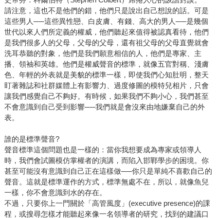
請注意，這也不是他們的錯，他們只是說出自己想說的話。可是
這些男人──這些異性戀、白皮膚、有錢、高大的男人──是幾個
世代以來人們所定義的權威，他們聽起來值得被認真看待，他們
是我們很多人的父母，父母的父母，還有祖父母的父母直覺就會
洗耳恭聽的對象，他們是我們願意相信的人，他們是專家、主
播、領袖和英雄。他們是權威聲音的標準，就像五官對稱、淺膚
色、年輕的外表就是美貌的標準一樣，即使我們心知肚明，整天
盯著雜誌和社群媒體上有影響力、過度修圖的模特兒相片，只會
讓我們感覺自己不夠好。有時候，如果我們不夠小心，我們甚至
不會意識到自己受到影響──我們就是會沒來由地嫌棄自己的外
表。
誰的是標準聲音?
聲音標準這個問題也是一樣的：當你我想要成為專家或領導人
時，我們會試圖模仿掌權者的演講，而陷入邯鄲學步的困境。你
甚至可能沒有意識到自己正在這樣做──你只是單純不喜歡自己的
聲音。這就是標準運作的方式，標準無處不在，所以，就像魚兒
一樣，你不會意識到水的存在。
不過，只要你上一門關於「高管風度」(executive presence)的課
程，或搜尋怎樣才能聽起來像一名領導者的研究，找到的建議口