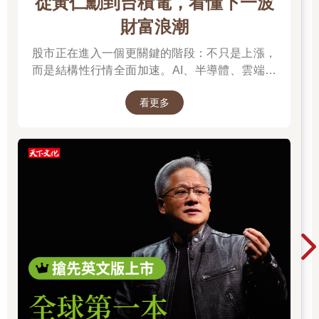
從黃仁勳到台積電，看懂下一波
的教條，打破由來已久的迷思。
財富浪潮
大口呼吸，釋放自己
股市正在進入一個更關鍵的階段：不只是上漲，
因為事實是這樣的：當你真實而完整的吸一口氣，這外來的空氣
被吸在幾分之一秒後變成你的一部分──你的希望和夢想，你的憤
而是結構性行情全面加速。AI、半導體、雲端運
怒和快樂，你所有的想望。當然，每個人都需要空氣來維持生
算與高階製造，正成為資金長期追逐的主軸，推
命，但也都需要空氣來啟動自己的憤怒和喜悅，如果我們想改寫
看更多
動全球科技基礎建設持續升級。尤其台灣憑藉晶
傳統，就得啟動這些情緒──來重塑「誰有資格公開發言、該如何
片製造與AI供應鏈核心地位，正站在這波成長浪
發言」的迷思，唯有如此，我們才能成為自己的英雄。我對你的
潮的關鍵樞紐上。而在這場浪潮中，有一個名字
期待是，在風險很高的情境下，你已經準備妥當，可以勇敢面
你不得不認識：黃仁勳（NVIDIA），他正在定義
對，大口深呼吸，釋放真實的自己。
AI算力時代的規則，而台積電則是全球晶片製造
不過，有時我們會察覺自己在所處場合中形單影隻──我們是唯一
的核心引擎。從AI晶片、資料中心到記憶體與伺
特定種族或酷兒群體的人，唯一的女人，唯一坐輪椅的人，唯一
服器，整條產業鏈正在被重新定價，帶動企業獲
衣著鮮豔、穿二手衣，或明顯有孕在身的人，唯一說話有不同口
利與出口預期同步上修。這不只是股市行情，而
音，或願意花錢做對的事的人。就像「黑人的命也是命」（Black
是一次世界趨勢的重組：AI正在重寫產業分工，
Lives Matter）活動領袖塔米卡·馬洛里（Tamika Mallory）所說，
有時候我們發現自己置身於不屬於自己的競技場，在那個時刻，
也正在改變資本流向與全球經濟結構。
我們會深深渴望縮小自己或隱藏差異，而讓自己消失的方法之
一，就是屏住呼吸。
可是有時候，我們身處的場合的確需要整修──也許你躍躍欲試，