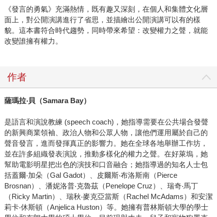
《發言的勇氣》充滿熱情，既有趣又深刻，在個人和集體文化層
面上，對公開演講進行了省思，並描繪出公開演講可以有的樣
貌。這本書符合時代趨勢，同時帶來希望：改變權力之聲，就能
改變誰擁有權力。
作者
薩瑪拉‧貝（Samara Bay）
是語言和演說教練 (speech coach)，她指導需要在公共場合發聲
的新興商業領袖、政治人物和公眾人物，讓他們運用屬於自己的
聲音發言，進而發揮真正的影響力。她在全球各地舉辦工作坊，
並在許多組織發表演說，推動多樣化的權力之聲。在好萊塢，她
幫助電影明星把出色的演技和口音融合；她指導過的知名人士包
括蓋爾‧加朵（Gal Gadot）、皮爾斯‧布洛斯南（Pierce
Brosnan）、潘妮洛普‧克魯茲（Penelope Cruz）、瑞奇‧馬丁
（Ricky Martin）、瑞秋‧麥克亞當斯（Rachel McAdams）和安潔
莉卡‧休斯頓（Anjelica Huston）等。她擁有普林斯頓大學的學士