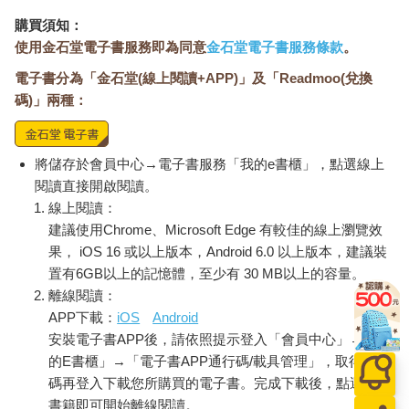
不已、屏息以待，卻忘記要放鬆的那一刻。這一章會探討所有可
購買須知：
能出錯之處，不過只要藉由小小的技巧，就能迅速修正調整。
使用金石堂電子書服務即為同意
金石堂電子書服務條款
。
電子書分為「金石堂(線上閱讀+APP)」及「Readmoo(兌換
用呼吸為自己打氣
「如果你不幫自己，誰會幫你？」我清楚記得當高中合唱團老師
碼)」兩種：
說這句話時，我有多想翻白眼，老師警告我們要吸進足夠的空
氣，才能順利唱完樂曲。聽起來很俗氣，用呼吸為自己加油，用
士氣為自己打氣，酔嗎？不過現在，我正式收回那個白眼。
將儲存於會員中心→電子書服務「我的e書櫃」，點選線上
______________________________________
閱讀直接開啟閱讀。
允許自己呼吸的程度，
線上閱讀：
與我們允許自己「相信我是值得的」之間，
建議使用Chrome、Microsoft Edge 有較佳的線上瀏覽效
存在著不同凡響的身心連結。
果， iOS 16 或以上版本，Android 6.0 以上版本，建議裝
______________________________________
置有6GB以上的記憶體，至少有 30 MB以上的容量。
我們允許自己呼吸的程度，與我們允許自己「相信我是值得的」
離線閱讀：
之間，存在著不同凡響的身心連結，我的意思是值得擁有任何東
APP下載：
iOS
Android
西：更高的薪水、注意力、同情心、權力，正反兩面皆然。我們
安裝電子書APP後，請依照提示登入「會員中心」→「我
越能完整呼吸，就越有力量；我們感覺越有力量，就越能完整呼
吸。如果我們能用呼吸和信念為自己打氣，我們就能改變世界。
的E書櫃」→「電子書APP通行碼/載具管理」，取得通行
有趣的是，在你和我呱呱墜地那一刻，我們完全清楚自己必須知
碼再登入下載您所購買的電子書。完成下載後，點選任一
道的，關於呼吸的一切，呼吸是嬰兒離開子宮後，第一件為自己
書籍即可開始離線閱讀。