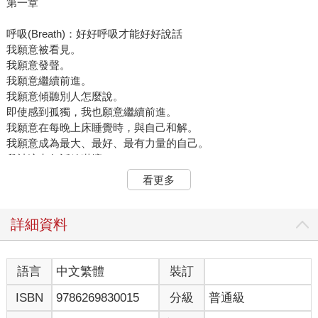
第一章
呼吸(Breath)：好好呼吸才能好好說話
我願意被看見。
我願意發聲。
我願意繼續前進。
我願意傾聽別人怎麼說。
即使感到孤獨，我也願意繼續前進。
我願意在每晚上床睡覺時，與自己和解。
我願意成為最大、最好、最有力量的自己。
我被這七句話給嚇壞了。
但我知道，這些話是一切的關鍵。
看更多
──艾瑪．華特森（Emma Watson）
暫停片刻，就只深呼吸。有時是，在我們睡覺或處理日常事務
時，規律進出的節奏；有時是伴隨著生活中的驚喜時刻所出現的
詳細資料
──溫暖的身體接觸、美妙的話語、突然現身的朋友。節奏改變
了，我們吸入比平時更多的空氣，這個動作是對新鮮事物的本能
反應。那一刻，我對丈夫大聲讀出驗孕手冊上的說明，想弄清楚
語言
中文繁體
裝訂
驗孕棒的標記代表的意思──但讀到一半就停下來喘了口氣。緊接
ISBN
9786269830015
分級
普通級
而來的是充滿無限可能和全然脆弱的嘆息。呼吸，是進行中的生
命。