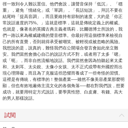
徑一致到令人難以置信。他們會說，讓聲音保持「低沉」、「穩
重」，避免「情緒化」或「單調」，「長話短說」，拜託不要在
結尾時「提高音調」，而且要維持有節制的速度，大約是「你正
常說話速度的75%。」這就是標準，這就是傳統定義上的權威。
也就是，像著名的英國古典主義者瑪莉．比爾德博士所說的，我
們一路以來為權威建構的聲音標準。你最好用這個標準來檢視自
己的所有直覺，否則就得承受被嘲笑、被輕視或被忽略的風險。
我想說的是，說真的，難怪我們在公開場合發言會如此坐立難
安。我們當然會擔心自己的說話方式不對，或者用了太多「嗯」
或「呃」，而非自然流暢地說話。我們當然會因為怕聽起來太柔
和、太刺耳、太尖銳、太像小女孩、太不正式或帶有外國腔而出
現心理障礙，而且為了克服這些恐懼而養成了一些奇怪的習慣。
這裡是有傳統，有標準的！整個產業──雖然不像美容產業那麼明
顯，但也有效地遍佈主流文化的各個角落──都在對我們說，想要
成功，就要用特定方式說話，要學異性戀、白皮膚、有錢、高大
的男人那樣說話。
試閱