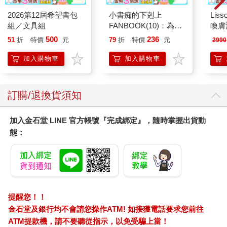
己。有些語句必須在結束時保持沉默，好在你環視充滿期待的群
2026第12屆希望書包
小書痴的下剋上
Liss
眾時留白，讓意義在會場間迴盪、沉澱，甚至可能會需要一整輪
組／文具組
FANBOOK(10)：為了
喚膚
的呼吸循環，吸氣，呼氣，說下一句話之前，再吸入一口氣。除
成為圖書管理員不擇手
儀
了呼吸聲之外一片寂靜的會場，會營造出驚人的力量。但有些語
500
236
51
折
特價
元
79
折
特價
元
2990
段！
句需要加快速度，因為速度本身就能賦予語句意義 通常是
加入購物車
加入購物車
在演講即將結束，或論述即將告一段落，在你高奏凱歌、走向結
論時。你可以透過更快、更有律動感的吸氣來達成這項目標。賀
錦麗做到了以上一切：她有強烈存在感，配合每個想法的強度調
節呼吸，賦予訊息應有的份量，她深刻而敏銳地活在當下。
訂購/退換貨須知
如果我們能見賢思齊，為呼吸負起全責，就有機會完全展現自
己，創造真正驚喜的時刻，擁有不斷前進的人生。反叛份子會深
加入金石堂 LINE 官方帳號『完成綁定』，隨時掌握出貨動
深吸氣；事實上，我相信我們必須在呼吸的支持下，才有力量反
態：
叛。深呼吸給我們力量，展現最好的自己，讓別人聽見、看見；
深呼吸給我們力量，在可能尚未準備好接受我們的場合，完整展
現人性，讓與會者看見自己缺少了什麼。而這種力量，就是改寫
故事的力量。
因此，在探討聲音的本書第一章，我想探討的其實是聲音出現前
的那個靜默時刻，是你即將步上舞台，告訴自己「呼吸！」的那
提醒您！！
一刻，卻發現自己聳肩或挺胸，結果不但沒有放鬆，反而更緊
金石堂及銀行均不會請您操作ATM! 如接獲電話要求您前往
張；是在你拿起麥克風、環視會場的那一刻，你嘗試呼吸，身體
ATM提款機，請不要聽從指示，以免受騙上當！
卻因為慣性壓力或習慣，無法順暢呼吸的那一刻，或者是你憧憬