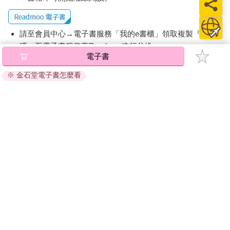
做的有用的事。如果我們做得夠好，呼吸此刻仍是我們每天為自
己所做的事之中最有用的。關於做得好，我的意思是像嬰兒一樣
輕鬆自在地呼吸，在我們被世界規定應該怎麼做之前──說話音量
請至會員中心→電子書服務「我的e書櫃」領取複製『兌換
應該多大，應該多輕柔，應該有多少存在感，應該隱藏多少力
碼』至電子書服務商Readmoo進行兌換。
量。
電子書
在開口說話前好好呼吸，是我們每個人顯示為自己站起來(反之則
退換貨須知：
是削弱自己)的最基本方式，透過這個動作，我們會對別人發出訊
※ 金石堂電子書怎麼看
因版權保護，您在金石堂所購買的電子書僅能以金石堂專屬
號，要他們也這樣做。如果賀錦麗副總統的呼吸短淺或Š 氣，讓
的閱讀軟體開啟閱讀，無法以其他閱讀器或直接下載檔案。
自己的聲音卡喉嚨裡，那天晚上我們從她的演講收到的訊息，將
依據「消費者保護法」第19條及行政院消費者保護處公告之
會南轅北轍。如果那天晚上之前的幾年，她養成了呼吸短淺或Š
「通訊交易解除權合理例外情事適用準則」，非以有形媒介
氣的習慣，我敢打賭，她根本就不會走上那座講台。如果你覺得
提供之數位內容或一經提供即為完成之線上服務，經消費者
我在說你，這不是你的錯，但是你有能力，而且必須要，掌控自
事先同意始提供。（如：電子書、電子雜誌、下載版軟體、
己的呼吸。
虛擬商品…等），
不受「網購服務需提供七日鑑賞期」的限
表面上看起來，呼吸再簡單不過，畢竟，我們每天呼吸兩萬多
制
。為維護您的權益，建議您先使用「試閱」功能後再付款
次。事實上，在我們睡覺、跑步，或與朋友開懷大笑時，呼吸會
購買。
平順流暢，身體會自然擴張，讓活動順利進行。但在更重要的時
刻，當言語足以改變人生時──簡報、宣傳、提案、推銷，甚至在
試著與伴侶或父母劃清界線時──所有一切都變得極不自然。從生
物學的角度來說，我們的身體仍然像幾十萬年前祖先的身體一樣
運作：當我們感到焦慮或察覺危險時，身體會釋放出大量荷爾