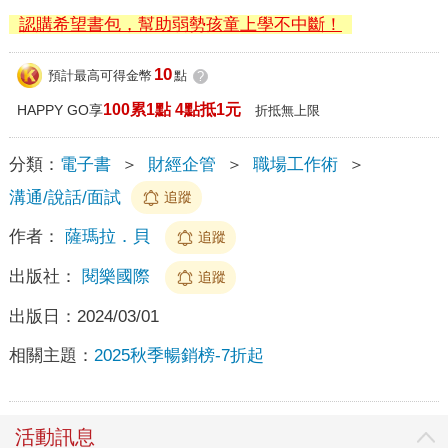
認購希望書包，幫助弱勢孩童上學不中斷！
10
預計最高可得金幣
點
?
100累1點 4點抵1元
HAPPY GO享
折抵無上限
分類：
電子書
＞
財經企管
＞
職場工作術
＞
溝通/說話/面試
追蹤
作者：
薩瑪拉．貝
追蹤
出版社：
閱樂國際
追蹤
出版日：
2024/03/01
相關主題：
2025秋季暢銷榜-7折起
活動訊息