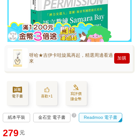
呀哈★吉伊卡哇旋風再起，精選周邊看過
加購
來
寫評價
電子書
喜歡+1
賺金幣
?
紙本平裝
金石堂 電子書
Readmoo 電子書
279
元