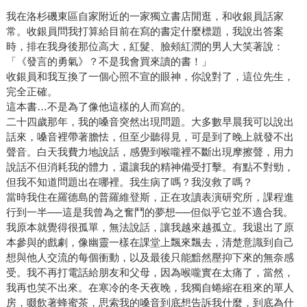
我在洛杉磯東區自家附近的一家獨立書店閒逛，和收銀員話家
常。收銀員問我打算給目前在寫的書定什麼標題，我說出答案
時，排在我身後那位高大，紅髮、臉頰紅潤的男人大笑著說：
「《發言的勇氣》？不是我會買來讀的書！」
收銀員和我互換了一個心照不宣的眼神，你說對了，這位先生，
完全正確。
這本書…不是為了像他這樣的人而寫的。
二十四歲那年，我的嗓音突然出現問題。大多數早晨我可以說出
話來，嗓音裡帶著膽怯，但至少聽得見，可是到了晚上就發不出
聲音。白天我費力地說話，感覺到喉嚨裡不斷出現摩擦聲，用力
說話不但消耗我的體力，還讓我的精神備受打擊。有點不對勁，
但我不知道問題出在哪裡。我生病了嗎？我沒救了嗎？
當時我住在羅德島的普羅維登斯，正在攻讀表演研究所，課程進
行到一半──這是我曾為之奮鬥的夢想──但似乎它並不適合我。
我原本就覺得很孤單，無法說話，讓我越來越孤立。我退出了原
本參與的戲劇，像幽靈一樣在課堂上飄來飄去，清楚意識到自己
想與他人交流的每個衝動，以及最後只能黯然壓抑下來的無奈感
受。我不再打電話給朋友和父母，因為喉嚨實在太痛了，當然，
我再也笑不出來。在寒冷的冬天夜晚，我獨自蜷縮在租來的單人
房，啜飲著蜂蜜茶，思索我的嗓音到底想告訴我什麼，到底為什