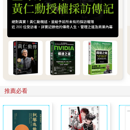
想用重新設計的藍圖大展身手。我一次又一次目睹這樣的情景，
在我指導過的客戶身上，在講台下隨處可見的局外人身上：我們
帶著雄心壯志、過人膽識，宏大願景、堅定使命，準備好要征服
全世界；可是後來，當我們站在想對抗的人面前時…我們屏住呼
吸，把空氣擠進又擠出緊縮的喉嚨，用壓抑的姿態說話，聲音沙
啞單調，聽起來無精打采。我們準備好要改寫這個迷思，但我們
的聲音卻並未處於最佳狀態。也許長久以來，我們一直要求自己
為應對這種窘境做足準備──缺乏歸屬感、不夠好、被誤解、被貶
低或在噓聲中逃下台──以至於如今因為習慣而出現這種反應。結
果，掌權者依然穩若泰山，屹立不搖。
我可以幫助你改掉這個習慣，目的是讓你獲得許可和勇氣，同時
讓你重新熟悉自己的呼吸。你必須相信，真正相信你的身體屬於
那裡，並且用真心誠意邀請自己走進讓你害怕的空間。這種信任
需要練習，而我會提供一些技巧，協助你做到。
同時我也會提供一些看法，因為你並不孤單。你不是唯一一個感
推薦必看
覺沒有歸屬感，而且一想到要分享自己真心相信的事，呼吸就會
變急促的人。我們對於公開發言的不安全感，真正的根源其實在
於「公開」這個詞，這是許多人共享的故事，屬於我們的母親、
祖母以及所有特立獨行、格格不入的傢伙和夢想家的故事。億萬
年前人們起草社會公約時，我們這些人沒有受邀參與，所以此刻
互相關照，留意其他「落單者」，讓他們覺得受歡迎，讓他們更