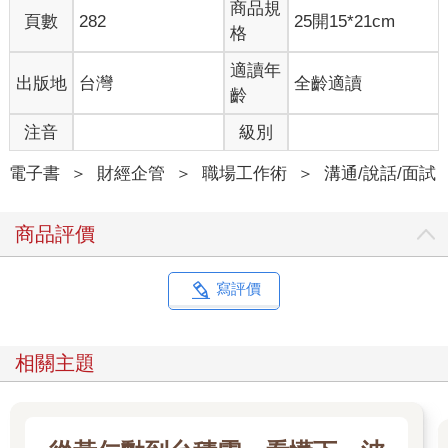
商品規
不過，呼吸同時也代表另外一件事。近十年來，「我不能呼吸」
頁數
282
25開15*21cm
格
一直是黑人控訴警察不當執法的口號，提醒了大家脆弱的氣管──
或人類──多麼容易遭受不當對待。當新冠疫情來襲，「我不能呼
適讀年
出版地
台灣
全齡適讀
吸」的哭訴聲，透過人類使用的各種語言，在世界各地的醫院中
齡
迴盪。為了避免生病，我們把自己與他人隔離開來，手住鼻子和
嘴巴，避免自己的氣息擴散。聚集在公共場所，讓彼此的願望和
注音
級別
靈感相互融合，成為一件危險的事。在美國封城的第一個週末，
我記得自己坐在床上，拚命閱讀新聞，換氣過度，腦中想著，上
電子書
＞
財經企管
＞
職場工作術
＞
溝通/說話/面試
帝啊，如今分享呼吸竟然可能代表死亡。
在這樣的脈絡下，無論是在稀鬆平常的時刻，或在令人驚訝的時
商品評價
刻，留意自己的呼吸不再是件小事。原本呼吸是件再簡單不過的
事，有點像眨眼，會自動發生。但在風險變高時，呼吸卻變成最
困難的事，因為透過呼吸，你會釋放出內在的感覺或想法，但卻
寫評價
不知道後果是甚麼。
但從某種程度上來說，在公共場合分享自己的呼吸，向來都是危
險的。對於我們這些看法前衛，忍不住質疑傳統的人來說，群眾
相關主題
從來都不曾無條件歡迎我們的感受或想法。我們一直受到威脅、
毀謗和忽視，我們失去工作，像女巫般被公開審判，不被信任。
對傳統掌權者以外的所有人而言，想要深吸一口氣，發表自己的
看法，得先刪除數千年來「誰有資格公開發言、應該如何發言」