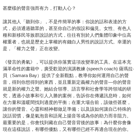
甚麼樣的聲音強而有力，打動人心？
讓其他人「聽到你」，不是件簡單的事：你說的話和表達的方
式，必須通過聽眾的，甚至你自己的假設和偏見。女性、有色人
種和新移民等族群說話的方式，往往有別於人們集體印象中位高
權重者，也就是歷史上掌權的有錢白人男性的說話方式。幸運的
是，「權力之聲」正在改變。
《發言的勇氣》，可以提供你落實這項改變革的工具。在這本充
滿革命性的書籍中，廣受歡迎的演講教練 (speech coach) 薩瑪拉‧
貝（Samara Bay）提供了全新觀點，教導你如何運用自己的聲
音，得到你想得到的東西，並且重新定義權力的聲音—你的聲音
就是新的權力之聲。她結合領導、語言學和社會學等跨領域的研
究，透過小故事和引人入勝的案例，告訴你在傳遞訊息時，如何
在力量和溫暖間找到適度的平衡；在重大場合前，該做些甚麼，
讓你的聲音、心靈和精神都做足準備；以及該如何讓自己特殊的
說話習慣，像是氣泡音和語尾上揚音等成為你的助力而非阻力。
最重要的是，你會找到藏在自己聲音背後的故事：為什麼你會像
現在這樣說話，有哪些優點，又有哪些已經不再適合現在的你。