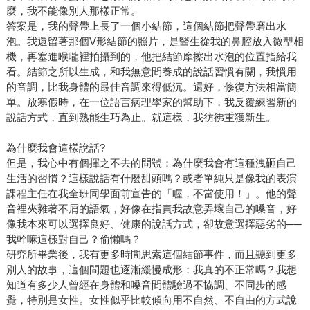
麼，我不能像別人那樣正常。
答案是，我的聲帶上長了一個小結節，這個結節把聲帶磨出水
泡。我還留著那個V形結節的照片，是醫生從我的鼻腔放入微型相
機，再塞進喉嚨裡拍攝到的，他把結節摩擦出水泡的位置指給我
看。結節之所以生成，和我無意間養成的說話習慣有關，我慣用
的音調，比我身體的最佳音調來得低沉。還好，修復方法相當簡
單。放寒假時，在一位語言病理學家的幫助下，我反覆練習新的
說話方式，直到熟能生巧為止。就這樣，我彷彿重獲新生。
為什麼我會這樣說話?
但是，我心中有個揮之不去的問號：為什麼我會有這種洩砸自己
生活的習慣？這樣說話有什麼甜頭嗎？或者單純只是像我的表演
課程主任在我全班同學面前宣告的「喔，不當使用！」。他的聲
音裡夾雜著不屑的語氣，好像在指責我故意弄壞自己的嗓音，好
像我本來可以選擇良好、健康的說話方式，卻故意選擇惡劣的──
我幹嘛這樣對自己？偷懶嗎？
研究所畢業後，我有更多時間思索這個結節事件，而且聽到更多
別人的故事，這個問題也逐漸緩慢成形：我真的不正常嗎？我想
知道有多少人曾經在身體和嗓音間體驗過不協調、不同步的感
覺，特別是女性。女性似乎比較傾向用不自然、不自由的方式說