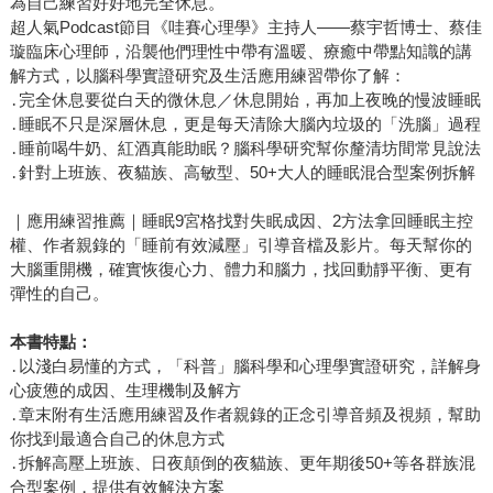
為自己練習好好地完全休息。
超人氣Podcast節目《哇賽心理學》主持人——蔡宇哲博士、蔡佳
璇臨床心理師，沿襲他們理性中帶有溫暖、療癒中帶點知識的講
解方式，以腦科學實證研究及生活應用練習帶你了解：
․完全休息要從白天的微休息／休息開始，再加上夜晚的慢波睡眠
․睡眠不只是深層休息，更是每天清除大腦內垃圾的「洗腦」過程
․睡前喝牛奶、紅酒真能助眠？腦科學研究幫你釐清坊間常見說法
․針對上班族、夜貓族、高敏型、50+大人的睡眠混合型案例拆解
｜應用練習推薦｜睡眠9宮格找對失眠成因、2方法拿回睡眠主控
權、作者親錄的「睡前有效減壓」引導音檔及影片。每天幫你的
大腦重開機，確實恢復心力、體力和腦力，找回動靜平衡、更有
彈性的自己。
本書特點：
․以淺白易懂的方式，「科普」腦科學和心理學實證研究，詳解身
心疲憊的成因、生理機制及解方
․章末附有生活應用練習及作者親錄的正念引導音頻及視頻，幫助
你找到最適合自己的休息方式
․拆解高壓上班族、日夜顛倒的夜貓族、更年期後50+等各群族混
合型案例，提供有效解決方案