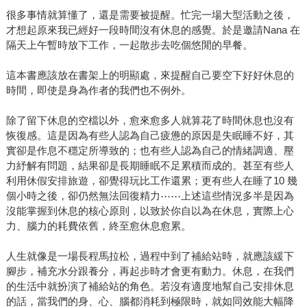
很多事情就算懂了，還是需要被提醒。忙完一場大型活動之後，
才想起原來我已經好一段時間沒有休息的感覺。於是邀請Nana 在
隔天上午暫時放下工作，一起散步去吃個悠閒的早餐。
這本書應該放在書架上的明顯處，來提醒自己要空下好好休息的
時間，即使是身為作者的我們也不例外。
除了留下休息的空檔以外，愈來愈多人就算花了時間休息也沒有
恢復感。這是因為有些人認為自己疲憊的原因是失眠睡不好，其
實卻是作息不穩定所導致的；也有些人認為自己的情緒調適、壓
力紓解有問題，結果卻是長期睡眠不足累積而成的。甚至有些人
利用休假安排旅遊，卻覺得玩比工作還累；更有些人在睡了10 幾
個小時之後，卻仍然無法回復精力⋯⋯上述這些情況多半是因為
沒能掌握到休息的核心原則，以致於你自以為在休息，實際上心
力、腦力的耗費依舊，終至愈休息愈累。
人生就像是一場長程馬拉松，過程中到了補給站時，就應該緩下
腳步，補充水分跟養分，再起步時才會更有動力。休息，在我們
的生活中就扮演了補給站的角色。若沒有適度地幫自己安排休息
的話，當我們的身、心、腦都消耗到極限時，就如同效能大幅降