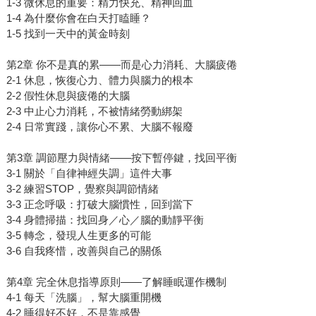
1-3 微休息的重要：精力快充、精神回血
1-4 為什麼你會在白天打瞌睡？
1-5 找到一天中的黃金時刻
第2章 你不是真的累——而是心力消耗、大腦疲倦
2-1 休息，恢復心力、體力與腦力的根本
2-2 假性休息與疲倦的大腦
2-3 中止心力消耗，不被情緒勞動綁架
2-4 日常實踐，讓你心不累、大腦不報廢
第3章 調節壓力與情緒——按下暫停鍵，找回平衡
3-1 關於「自律神經失調」這件大事
3-2 練習STOP，覺察與調節情緒
3-3 正念呼吸：打破大腦慣性，回到當下
3-4 身體掃描：找回身／心／腦的動靜平衡
3-5 轉念，發現人生更多的可能
3-6 自我疼惜，改善與自己的關係
第4章 完全休息指導原則——了解睡眠運作機制
4-1 每天「洗腦」，幫大腦重開機
4-2 睡得好不好，不是靠感覺