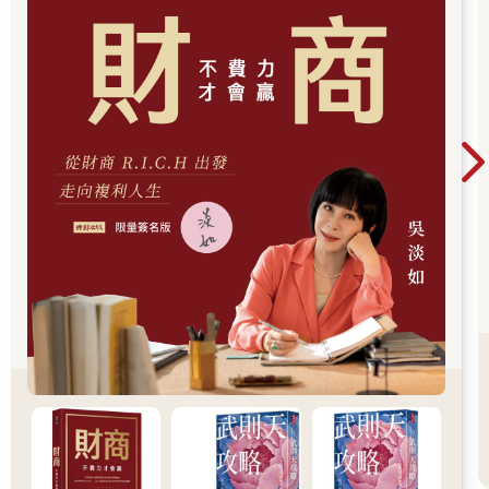
日睡眠量。
在一天當中，安排白天的微休息、休息，與夜晚的好睡眠，才能
讓你的身心完全休息，這樣第二天就可以處在最有彈性，有效率
的工作狀態。當然，有些人會覺得只要保留睡眠就好，其他兩種
休息都不太必要。的確，這也是一種選擇，但我們也看過有太多
認真工作的人，長時間處於這種努力工作的高壓狀態之下，白天
沒有合適的休息、恢復，導致緊繃和壓力不斷地累積，等到晚上
要睡覺時也很難放鬆下來，以至於睡眠品質變得愈來愈差，甚至
到最後睡再久也無法恢復白天的精神，因而陷入長期失眠的惡性
循環。
因此，晚上想要有一個良好的睡眠，白天的適度休息是不可或缺
的。我們建議，每天晚上都安排7 到9 小時的睡眠，白天一次大約
20 到30 分鐘的休息，可以是中午小睡或者是下班後的散步。微休
息則是看你的工作休息週期情況而定，可以讓工作的緊繃情況略
為中斷，抽離你的注意力，讓精神可以舒緩一下。在日常工作中
配置5 到10 分鐘的微休息時間，其實非常重要。這就像是馬拉松
比賽中的小型補給站，你可以簡單地喝一口水，不用停留太長的
時間，然後繼續跑；你不會指望在小型補給站喝杯水後，整個人
就能煥然一新，對吧？但它可以告訴你何時可以喘口氣，而不是
累到覺得前方還有漫長、無止境的路要跑。