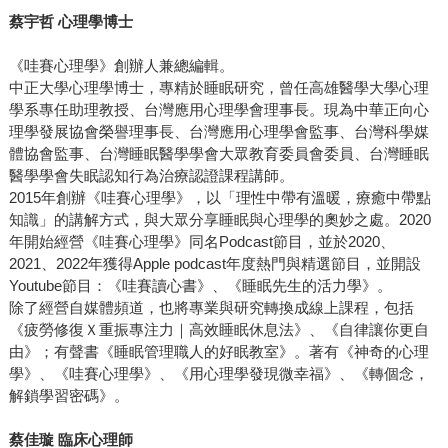
蔡宇哲 心理學博士
《哇賽心理學》創辦人兼總編輯。
中正大學心理學博士，專精於睡眠研究，曾任高雄醫學大學心理
學系專任助理教授、台灣應用心理學會理事長。現為中華正向心
理學發展協會榮譽理事長、台灣應用心理學會監事、台灣科學媒
體協會監事、台灣睡眠醫學學會大眾教育委員會委員、台灣睡眠
醫學學會失眠認知行為治療認證課程講師。
2015年創辦《哇賽心理學》，以「理性中帶有溫暖，療癒中帶點
知識」的講解方式，與大眾分享睡眠與心理學的奧妙之處。2020
年開始經營《哇賽心理學》同名Podcast節目，並於2020、
2021、2022年獲得Apple podcast年度熱門與精選節目，並開設
Youtube節目：《哇賽讀心書》、《睡眠先生的活力學》。
除了經營自媒體頻道，也將專業與研究轉換成線上課程，包括
《疲勞修復Ｘ重振專注力｜高效睡眠休息法》、《自律讓你更自
由》；有聲書《睡眠管理職人的好眠教室》。著有《神奇的心理
學》、《哇賽心理學》、《用心理學發現微幸福》、《轉個念，
解鎖學習密碼》。
蔡佳璇 臨床心理師