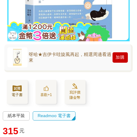
呀哈★吉伊卡哇旋風再起，精選周邊看過
加購
來
寫評價
電子書
喜歡+1
賺金幣
紙本平裝
Readmoo 電子書
315
元