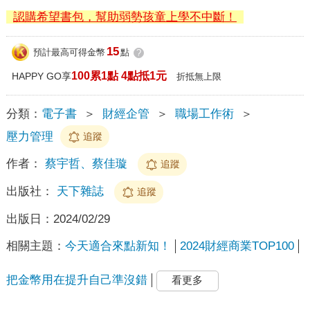
認購希望書包，幫助弱勢孩童上學不中斷！
15
預計最高可得金幣
點
?
100累1點 4點抵1元
HAPPY GO享
折抵無上限
分類：
電子書
＞
財經企管
＞
職場工作術
＞
壓力管理
追蹤
作者：
蔡宇哲、蔡佳璇
追蹤
出版社：
天下雜誌
追蹤
出版日：
2024/02/29
相關主題：
今天適合來點新知！
2024財經商業TOP100
把金幣用在提升自己準沒錯
看更多