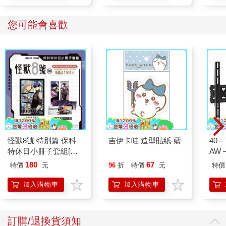
相當多的麩胺酸（glutmate）。當麩胺酸在此處累積過多時，就
會影響大腦的正常運作，導致我們難以制訂計劃和做出決策，表
您可能會喜歡
現出一種「精神不好」、「不想做事」的狀況。
若要比喻的話，就很像是手機電力快沒了，會進入省電模式一
樣。在省電模式中，只會維持基本功能運作，複雜、耗電的功能
就會暫停。此外，這個實驗結果還發現，雖然腦力消耗較多的那
組人，大腦活動已經出現疲態，但受測者對於自己的疲勞程度估
計卻與另一組無異。這意味著，人們往往無法很快覺察到腦力的
消耗，就像一個喝酒的人自認為自己還能清醒地開車一樣危險。
透過這項腦科學研究，我們能了解腦力消耗不是一種心理感覺而
已，更是一種大腦生理現象，恢復的關鍵在於排除大腦累積的廢
棄物質。一般情況下，我們會避免進一步消耗腦力，選擇休息讓
怪獸8號 特別篇 保科
吉伊卡哇 造型貼紙-藍
40
腦力得以緩緩恢復。透過更深層且有效的休息方式，例如充足的
特休日小冊子套組[限
AW－
睡眠或正念、冥想，就能夠迅速地幫助大腦恢復狀態。因此，就
加購]
腦力而言，安排適當的休息就如同手機需要充電一樣不可或缺。
180
67
特價
元
96
折
特價
元
特價
有些人或許以為憑藉著意志力、動機或熱情，就可以克服工作中
加入購物車
加入購物車
的疲勞，只要充滿幹勁就能夠持續工作。表面上看起來似乎如
此，但實際上這種情況等於是透過強迫我們的大腦忽略資源和能
量不足而達成的。這就好比當手機電池量低於20% 時，它已經提
醒我們得要進入省電模式，而我們卻選擇不進入省電模式，仍然
訂購/退換貨須知