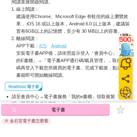
閱讀直接開啟閱讀。
鼠前進的路。不過，老鼠仍然可以看到通往右側的路口有
線上閱讀：
食物，而左側的路口則沒有。接著研究人員讓老鼠休息了1 小時
建議使用Chrome、Microsoft Edge 有較佳的線上瀏覽效
後，再次回到T 字形走道，這一次柵欄已經被移除，牠可以自由
果， iOS 16 或以上版本，Android 6.0 以上版本，建議裝
地選擇前往放有食物的右側或空蕩蕩的左側。
置有6GB以上的記憶體，至少有 30 MB以上的容量。
令人驚奇的是，研究人員發現，走到食物地點而出現反應的那些
離線閱讀：
位置細胞（place cell），其實在休息時就已經先反應了！換句話
APP下載：
iOS
Android
說，即使在休息時，老鼠還沒有到達食物的地點，但牠的大腦已
安裝電子書APP後，請依照提示登入「會員中心」→「我
經預先模擬了這個行動。而對於沒有食物的地方，雖然老鼠也曾
提前看過，但由於缺乏誘因，牠的大腦在休息時並沒有對此路徑
的E書櫃」→「電子書APP通行碼/載具管理」，取得通行
做出預測。
碼再登入下載您所購買的電子書。完成下載後，點選任一
這項研究顯示，休息不僅僅是靜止和放空，實際上大腦還會自動
書籍即可開始離線閱讀。
地規劃未來的正確行動路徑。因此在這裡要跟認真工作的你說，
千萬不要將工作排得滿滿的，要留出一些空白的時間，才能夠更
好地規劃並迎接未來的挑戰。也不要讓自己忙得不知道該往哪裡
請至會員中心→電子書服務「我的e書櫃」領取複製『兌換
前進，給自己一些好好休息的機會，也許會發現可以走得更長遠
碼』至電子書服務商Readmoo進行兌換。
的路。
電子書
退換貨須知：
【內文試閱三】
※ 金石堂電子書怎麼看
因版權保護，您在金石堂所購買的電子書僅能以金石堂專屬
避免發生過多情緒勞動
的閱讀軟體開啟閱讀，無法以其他閱讀器或直接下載檔案。
依據「消費者保護法」第19條及行政院消費者保護處公告之