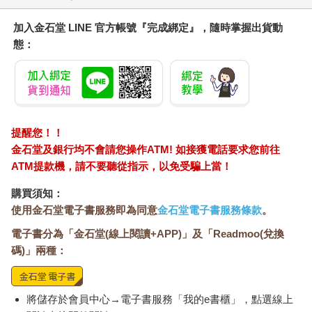
保持正常運作，在這種情況下，通常很快就會耗盡電力。如果手
機總是使用到電力耗盡，電池的壽命將會迅速下降。在腦力消耗
加入金石堂 LINE 官方帳號『完成綁定』，隨時掌握出貨動
上，也是一樣的情況。儘管我們在短期內或許能夠靠意志 力堅
態：
持，但長期下來，這種壓榨腦力的做法必然會產生代價。
讓大腦休息，它會帶你走向正確路徑
有些人之所以可以不停工作，是因為努力總是能累積一些成果，
而那些成果總是能讓人興奮、有成就感，因此就會有更大的熱情
與動力繼續前進。然而，持續工作未必會帶來最佳的效能，多做
也未必等同於多得，有時候反而會引發錯誤，這都是因為腦力不
提醒您！！
斷地被消耗。
金石堂及銀行均不會請您操作ATM! 如接獲電話要求您前往
長期透過意志力或熱情持續進行腦力工作，若缺乏適當的休息，
ATM提款機，請不要聽從指示，以免受騙上當！
會使身體和大腦長時間處於工作模式，就像持續處於高度警戒狀
態一樣。久而久之，這種狀態可能會成為常態，難以在該休息的
購買須知：
時候放鬆，也因此可能會影響到睡眠品質。休息，不僅是為了讓
使用金石堂電子書服務即為同意
金石堂電子書服務條款
。
大腦恢復運作功能的效率，也是讓我們可以稍微地遠離工作，避
電子書分為「金石堂(線上閱讀+APP)」及「Readmoo(兌換
免深陷其中。
不過，在休息期間，儘管我們可能覺得自己在放空，其實大腦實
碼)」兩種：
際上仍在默默進行資訊整理，有助於之後的工作。有研究指出，
大腦在休息或睡眠時會提前規劃未來的行動路徑。
實驗過程中，研究人員設計了在一個T 字形走道，老鼠可以從走
將儲存於會員中心→電子書服務「我的e書櫃」，點選線上
道的底部出發，但在通往左右兩側的路口都放了柵欄，擋住了老