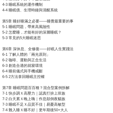
4-3 睡眠系統的運作機制
4-4 睡眠債、生理時鐘與清醒系統
第5章 睡好睡滿之必要——睡覺最重要的事
5-1 睡眠問題，帶來高風險性
5-2 怎麼睡，才能有好的深層睡眠？
5-3 常見的5大睡眠迷思
第6章 深休息、全修復——好眠人生實踐法
6-1 了解人體的「兩光原則」
6-2 咖啡、運動與正念生活
6-3 創造合適的就寢環境
6-4 睡前儀式與手機戒斷
6-5 2方法拿回睡眠主控權
第7章 睡眠問題百百種？混合型案例拆解
7-1 快步調Ｘ高壓力｜認真打拚上班族
7-2 白天累Ｘ晚上嗨｜作息顛倒夜貓族
7-3 睡眠不足Ｘ品質不佳｜易憂高敏型
7-4 難入睡Ｘ睡不好｜更年期後50+大人