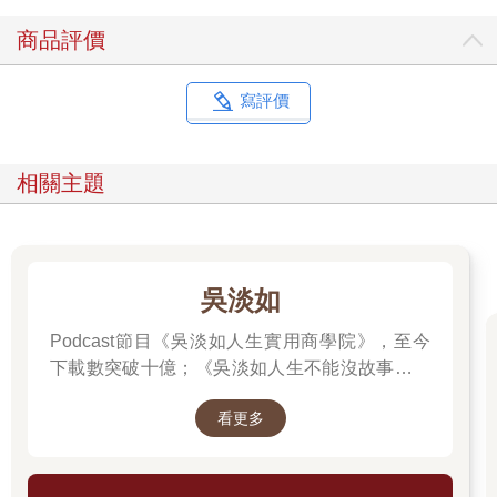
補給站。幾公里就設置的小型補給站，讓參賽者可以緩步下來，
商品評價
喝口水後就立刻上路，這便是「微休息」的意義。
微休息，指的是在工作中的短暫休息，例如每工作1 小時後起
身、喝杯水或聊聊天。很多人覺得所謂的休息就是要30 分鐘以
寫評價
上，可是我沒時間，乾脆就不要休息。實際上，如果你能夠掌握
休息的原則，5 到10 分鐘的微休息就可以有很好的效果。研究也
發現，在工作中如果能夠安排微休息的話，是可以讓你在工作當
相關主題
中感到更為愉悅，也有助於保持高效工作。
在馬拉松路跑中，大約跑過半程（21 公里）時，你會需要一個大
型的補給站，攝入比較多的水跟食物，也會在此稍做停留。這就
是上面講的「休息」。休息，大約是20 到30 分鐘，通常會在下午
或是下班後。這段時間可以用來小睡一會兒、散步或運動，以恢
吳淡如
復精力。
我們當作終點站的「睡眠」，可以視為最完整、最全面的休息，
Podcast節目《吳淡如人生實用商學院》，至今
除了恢復我們在白天的精力消耗以外，也讓大腦跟身體都可以回
下載數突破十億；《吳淡如人生不能沒故事》也
到一個精神飽滿的狀態，這就如同電腦的重開機一樣，少了前一
突破1億人以上。她擅長用貼近生活的語言，解
次執行時的那些背景程式，運作效率當然更好。
看更多
讀歷史中的權力運作與人性選擇，讓看似遙遠的
更重要的是，腦科學研究發現，夜晚的好睡眠對於大腦健康、減
過去，應對著現實人生的思索。
少失智症的風險都是很重要的。因此，無論再忙碌，首要重視、
不能犧牲的休息一定是睡眠，成年人建議最好要有7 到9小時的每