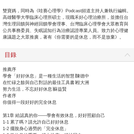
雙寶媽，同時為《哇賽心理學》Podcast頻道主持人兼執行編輯。
高雄醫學大學臨床心理所碩士，現職禾好心理治療所，並擔任台
灣生理回饋與神經回饋學會理事、台灣臨床心理學會大眾教育與
公共事務委員、失眠認知行為治療認證專業人員。致力於心理健
康議題之大眾推廣，著有《你需要的是休息，而不是放棄》。
目錄
推薦序
學會「好好休息」是一種生活的智慧∣陳德中
在忙碌之餘與自己對話的最佳工具書∣程大洲
努力生活，不忘好好休息∣蘇益賢
作者序
你值得一段好好的完全休息
第1章 給認真的你——學會有效休息，好好照顧自己
1-1 累了嗎？請允許自己好好休息
1-2 擺脫身心過勞的「完全休息」