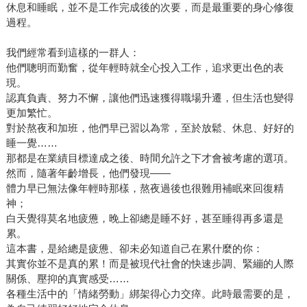
休息和睡眠，並不是工作完成後的次要，而是最重要的身心修復
過程。
我們經常看到這樣的一群人：
他們聰明而勤奮，從年輕時就全心投入工作，追求更出色的表
現。
認真負責、努力不懈，讓他們迅速獲得職場升遷，但生活也變得
更加繁忙。
對於熬夜和加班，他們早已習以為常，至於放鬆、休息、好好的
睡一覺……
那都是在業績目標達成之後、時間允許之下才會被考慮的選項。
然而，隨著年齡增長，他們發現——
體力早已無法像年輕時那樣，熬夜過後也很難用補眠來回復精
神；
白天覺得莫名地疲憊，晚上卻總是睡不好，甚至睡得再多還是
累。
這本書，是給總是疲憊、卻未必知道自己在累什麼的你：
其實你並不是真的累！而是被現代社會的快速步調、緊繃的人際
關係、壓抑的真實感受……
各種生活中的「情緒勞動」綁架得心力交瘁。此時最需要的是，