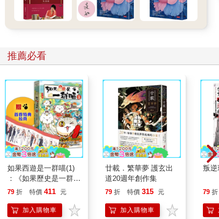
【內文試閱二】
假性休息與疲倦的大腦
明倫是一個典型的腦力勞動者，他的情況在許多中階主管中都很
常見，尤其是那些非常認真工作的人。如果不適時對他每天大量
推薦必看
的腦力消耗做些調整，很容易會出現睡眠或身心相關的困擾。在
這裡，「腦力消耗」指的是跟思考、規劃、計算、記憶等相關的
認知運作，並不涉及情緒相關。常見的開會討論、學校學習、讀
資料、寫報告，都是屬於腦力消耗的範疇。
耗盡腦力的危險代價
腦力消耗雖然我們看不到，但這並不是一種心理作用，而是一種
大腦生理反應。
2023 年法國心理學家佩西利昂（Mathias Pessiglione）及其研究
小組進行了一項有趣的實驗，招募了40 名參與者並隨機分成兩
如果西遊是一群喵(1)
廿載．繁華夢 護玄出
叛逆
組，並進行長達6 個小時的測驗，中間只有2 次10 分鐘的休息時
：《如果歷史是一群
道20週年創作集
間。兩組人雖然進行的總時間相同，但難度卻不同。其中一組相
喵》作者最新力作，附
411
315
79
折
特價
元
79
折
特價
元
79
折
對簡單，不需要花費太多的思考，另一組則需要做複雜的思考和
【首卷特典】拉頁
分析。
加入購物車
加入購物車
結果顯示，需要進行複雜思考的那組人，在大腦的前額葉累積了