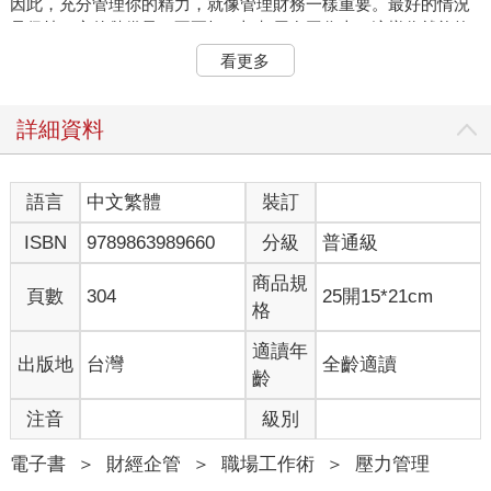
因此，充分管理你的精力，就像管理財務一樣重要。最好的情況
是保持一定的儲備量，不要把一切都用在工作上，這樣你就能夠
應對生活中的各種挑戰。
看更多
我問過很多人，大家很常把休息當成是工作結束之後順便停留的
時間，或是認為等待下一階段工作的這段空白期就叫做休息。用
這種想法來看待休息的背後，就是認為休息其實是沒功能的、是
詳細資料
被動的，是不需要主動安排在生活當中的。
腦科學研究已經發現，休息是有功能的。除了恢復先前消耗的體
力、腦力跟心力以外，大腦神經系統也是在休息時進行重整與強
語言
中文繁體
裝訂
化，甚至還會對於未來將要進行的目標啟動準備。這些過程通常
ISBN
9789863989660
分級
普通級
是在不自覺的情況下發生的，透過腦科學研究才知道休息對生物
體的幫助之大。因此，休息應該是每一個人都要主動參與和投入
商品規
的活動。
頁數
304
25開15*21cm
格
完全休息＝白天微休息、休息＋夜晚睡眠
適讀年
出版地
台灣
全齡適讀
在一天之中，完整的休息應該包含三種不同的形式：微休息、休
齡
息、睡眠。如果我們把一整天比喻為一場42 公里的馬拉松路跑，
途中會有白天所需的大小休息站點，而終點站就是晚上的「睡
注音
級別
眠」—停止睡前的一切努力與辛勞，讓身心獲得充分的全面修
復。
電子書
＞
財經企管
＞
職場工作術
＞
壓力管理
一場42 公里的全馬路跑，在終點站之前，一定會設置大大小小的