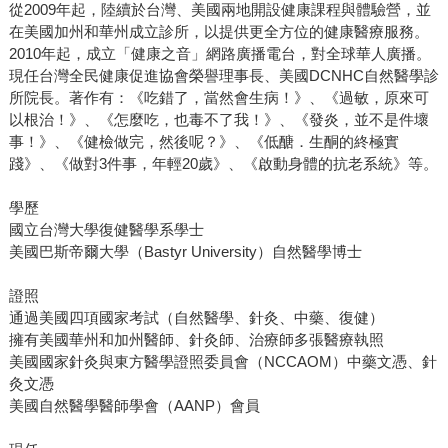
從2009年起，陸續於台灣、美國兩地開設健康課程與體驗營，並
在美國加州和華州成立診所，以提供更全方位的健康醫療服務。
2010年起，成立「健康之音」網路廣播電台，對全球華人廣播。
現任台灣全民健康促進協會榮譽理事長、美國DCNHC自然醫學診
所院長。著作有：《吃錯了，當然會生病！》、《過敏，原來可
以根治！》、《怎麼吃，也毒不了我！》、《發炎，並不是件壞
事！》、《健檢做完，然後呢？》、《低醣．生酮的終極實
踐》、《做對3件事，年輕20歲》、《啟動身體的抗老系統》等。
學歷
國立台灣大學復健醫學系學士
美國巴斯帝爾大學（Bastyr University）自然醫學博士
證照
通過美國四項國家考試（自然醫學、針灸、中藥、復健）
擁有美國華州和加州醫師、針灸師、治療師多張醫療執照
美國國家針灸與東方醫學證照委員會（NCCAOM）中藥文憑、針
灸文憑
美國自然醫學醫師學會（AANP）會員