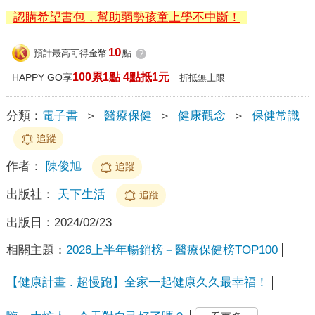
認購希望書包，幫助弱勢孩童上學不中斷！
10
預計最高可得金幣
點
?
100累1點 4點抵1元
HAPPY GO享
折抵無上限
分類：
電子書
＞
醫療保健
＞
健康觀念
＞
保健常識
追蹤
作者：
陳俊旭
追蹤
出版社：
天下生活
追蹤
出版日：
2024/02/23
相關主題：
2026上半年暢銷榜－醫療保健榜TOP100
【健康計畫 . 超慢跑】全家一起健康久久最幸福！