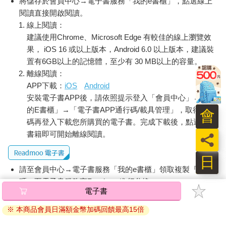
將儲存於會員中心→電子書服務「我的e書櫃」，點選線上
閱讀直接開啟閱讀。
線上閱讀：
建議使用Chrome、Microsoft Edge 有較佳的線上瀏覽效
果， iOS 16 或以上版本，Android 6.0 以上版本，建議裝
置有6GB以上的記憶體，至少有 30 MB以上的容量。
離線閱讀：
APP下載：
iOS
Android
安裝電子書APP後，請依照提示登入「會員中心」→「我
的E書櫃」→「電子書APP通行碼/載具管理」，取得通行
會
碼再登入下載您所購買的電子書。完成下載後，點選任一
書籍即可開始離線閱讀。
員
日
請至會員中心→電子書服務「我的e書櫃」領取複製『兌換
碼』至電子書服務商Readmoo進行兌換。
電子書
退換貨須知：
※ 本商品會員日滿額金幣加碼回饋最高15倍
因版權保護，您在金石堂所購買的電子書僅能以金石堂專屬
的閱讀軟體開啟閱讀，無法以其他閱讀器或直接下載檔案。