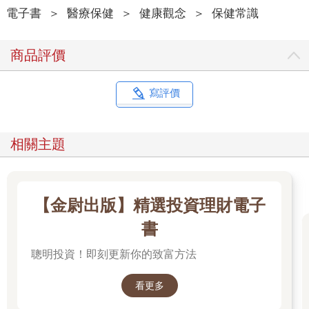
電子書
＞
醫療保健
＞
健康觀念
＞
保健常識
不同運動可能會對粒線體產生不同的效益
那麼，不同的運動是不是會對粒線體有不同的功能呢？沒錯，如
商品評價
果我們把運動簡單分為耐力訓練（endurance training）和阻力訓
練（resistance training），前者可以提高粒線體的整體產能（學
術上嚴謹的說法是氧化能力〔oxidative capacity〕或呼吸能力
寫評價
〔respiratory capacity〕），後者會提高肌肉量或肌力。
耐力訓練也常被稱為有氧運動（aerobic exercise），例如長跑、
健走、爬山、游泳，當你在做這類運動的時候，需要源源不絕的
相關主題
氧氣進入細胞，供粒線體產生34個ATP。不過，運動強度越高，
肌肉細胞就越可能會缺氧，而被迫啟動葡萄糖的無氧糖解
（anaerobic glycolysis），雖只產生兩個ATP，但可應燃眉之
急，這就是俗稱的無氧運動（anaerobic exercise），例如彈跳、
【金尉出版】精選投資理財電子
百米短跑、高強度間歇訓練（HIIT）、tabata間歇訓練等等。
我曾在大學時參加1,500米賽跑，選手們都知道要配速，沒有一個
書
人可以一口氣衝到底，但如果是百米短跑的話，幾乎每個健康的
聰明投資！即刻更新你的致富方法
人都可以憋氣跑完。所以，能不能憋氣做完這個運動，也可以作
為區別有氧運動和無氧運的簡單方法。
看更多
不產生乳酸的第二區訓練