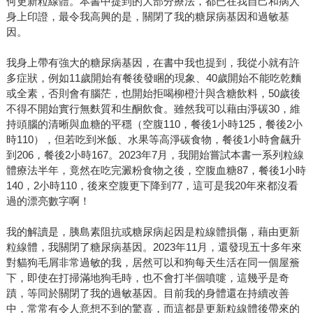
何更新粒線體。本書中提到的大部分療法，都已在我自己和病人
身上印證，最令我高興的是，關閉了我的糖尿病基因和過敏基
因。
我身上帶有強大的糖尿病基因，在書中我也提到，我從小就有許
多症狀，例如11歲開始有餐後發睏的現象、40歲開始不能吃乾麵
或全素，否則會有腦茫，也開始拒喝柳橙汁與含糖飲料，50歲後
不得不開始實行無麩質和生酮飲食。雖然我可以藉由淨碳30，維
持頭腦的清晰與血糖的平穩（空腹110，餐後1小時125，餐後2小
時110），但若吃到米飯、水果等高淨碳食物，餐後1小時會飆升
到206，餐後2小時167。2023年7月，我開始嘗試本書一系列粒線
體療法半年，竟然在吃完澱粉食物之後，空腹血糖87，餐後1小時
140，2小時110，後來空腹更下降到77，這可是我20年來都沒看
過的漂亮數字啊！
我的解讀是，胰島素阻抗或糖尿病起因是粒線體損傷，藉由更新
粒線體，我關閉了糖尿病基因。2023年11月，還發現五十多年來
對貓狗毛屑非常過敏的我，居然可以和狗每天生活在同一個屋簷
下，即使在打掃滿地狗毛時，也不會打半個噴嚏，這幾乎是奇
蹟，等同於關閉了我的過敏基因。目前我的身體還在持續改善
中，常常有令人意想不到的驚喜，而這都是更新粒線體後帶來的