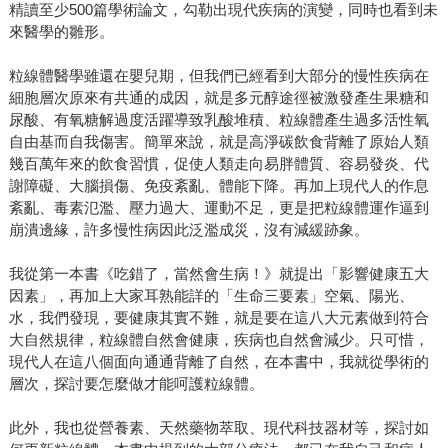
精讀至少500篇學術論文，勾勒出現代疾病的演變，同時也看到未
來醫學的雛形。
粒線體醫學雖還在嬰兒期，但我們已經看到大部分的慢性疾病在
細胞層次原來有共通的成因，就是多元醇途徑被激發產生果糖和
尿酸、有氧糖解過度活躍導致乳酸堆積、粒線體產生過多活性氧
自由基而自我傷害。簡單來說，就是高淨碳飲食背離了原始人類
幾百萬年來的飲食習慣，促使人類走向易胖體質、容易發炎、代
謝障礙、大腦損傷、免疫紊亂、體能下降。再加上現代人的作息
紊亂、毒素氾濫、壓力過大、運動不足，更是把粒線體運作逼到
崩潰邊緣，許多慢性病因此泛濫成災，沒有減緩跡象。
我從第一本書《吃錯了，當然會生病！》就提出「影響健康五大
因素」，再加上大家耳熟能詳的「生命三要素」空氣、陽光、
水，我們發現，要健康其實不難，就是要在這八大元素做到符合
大自然規律，粒線體自然會健康，疾病也自然會減少。只可惜，
現代人在這八個面向通通背離了自然，在本書中，我就從學術的
層次，探討要怎麼做才能呵護粒線體。
此外，我也從營養素、天然藥物萃取、現代科技器材等，探討如