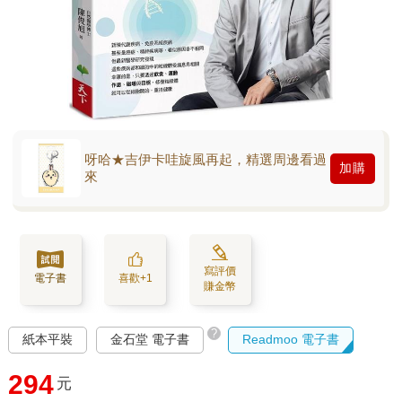
呀哈★吉伊卡哇旋風再起，精選周邊看過
加購
來
寫評價
電子書
喜歡+1
賺金幣
?
紙本平裝
金石堂 電子書
Readmoo 電子書
294
元