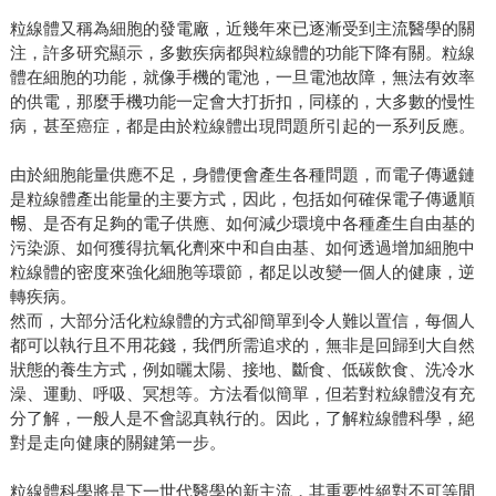
粒線體⼜稱為細胞的發電廠，近幾年來已逐漸受到主流醫學的關
注，許多研究顯⽰，多數疾病都與粒線體的功能下降有關。粒線
體在細胞的功能，就像⼿機的電池，一旦電池故障，無法有效率
的供電，那麼⼿機功能⼀定會⼤打折扣，同樣的，⼤多數的慢性
病，甚⾄癌症，都是由於粒線體出現問題所引起的⼀系列反應。
由於細胞能量供應不⾜，身體便會產⽣各種問題，而電⼦傳遞鏈
是粒線體產出能量的主要⽅式，因此，包括如何確保電⼦傳遞順
𣈱、是否有⾜夠的電⼦供應、如何減少環境中各種產⽣⾃由基的
污染源、如何獲得抗氧化劑來中和⾃由基、如何透過增加細胞中
粒線體的密度來強化細胞等環節，都⾜以改變⼀個⼈的健康，逆
轉疾病。
然⽽，⼤部分活化粒線體的⽅式卻簡單到令⼈難以置信，每個⼈
都可以執⾏且不⽤花錢，我們所需追求的，無非是回歸到⼤⾃然
狀態的養⽣⽅式，例如曬太陽、接地、斷食、低碳飲食、洗冷⽔
澡、運動、呼吸、冥想等。方法看似簡單，但若對粒線體沒有充
分了解，⼀般⼈是不會認真執⾏的。因此，了解粒線體科學，絕
對是⾛向健康的關鍵第⼀步。
粒線體科學將是下⼀世代醫學的新主流，其重要性絕對不可等閒