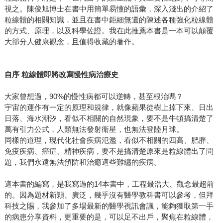
視之。陳俊旭博士在書中⽤簡單易懂的語彙，深入淺出的介紹了
粒線體的相關知識，並且在書中鉅細無遺的陳述各種強化粒線體
的⽅式、原理，以及科學佐證。我在此推薦本書是⼀本可以顛覆
⼤部分⼈健康觀念，且值得收藏的著作。
自序 粒線體即將改寫慢性病治療史
大家曾想過，90%的慢性病都可以逆轉，甚至根治嗎？
宇宙的運作有一定的原理和規律，就像蘋果從樹上掉下來、日出
日落、海水潮汐，看似不相關的自然現象，要不是牛頓搞清楚了
萬有引力公式，人類無法發射衛星，也無法登陸月球。
同樣的道理，現代化社會疾病氾濫，看似不相關的四高、肥胖、
免疫疾病、癌症、精神疾病，要不是搞清楚原來是粒線體出了問
題，我們永遠無法預防和治癒這些難纏的疾病。
這本書的編寫，是我寫過的14本書中，工程最浩大、觀念最超前
的。因為題材新穎、廣泛，幾乎沒有醫學教科書可以參考，但拜
科技之賜，我參加了多場最新的醫學視訊會議，能夠獲取第一手
的病患分享資料，更重要的是，可以足不出戶，聚焦在粒線體，