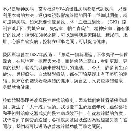
不只是精神疾病，當今社會90%的慢性疾病都是代謝疾病，只要
利用本書的方法，逐項檢視影響粒線體的因子，並加以調整，就
可逆轉疾病。如果想要快速見效，將「血糖血酮比」（GKI）控
制在3以下，對於癌症、失智症、帕金森氏症、精神疾病，都有很
好的效果；控制在3到6之間，可以逆轉胰島素阻抗、糖尿病、肥
胖、心腦血管疾病；控制在6到9之間，可以促進健康。
愛因斯坦曾在1937年說過：「創造一個新理論，不像夷平一個舊
穀倉，在原地蓋一棟摩天大樓，而是像爬上高山，看到更新、更
廣的視野，發現到以前未曾料想到的連結。」今天，許多養生保
健法、另類療法、自然醫學療法，都在理論基礎上有了堅強的連
結，原來它們圍繞著粒線體的健康，換言之，只要粒線體健康，
身體就會健康。
粒線體醫學即將改寫慢性疾病治療史，因為我們終於看清疾病成
因，誕生了「大一統」理論。我很慶幸生於這個年代，雖然藥物
和手術對治療泛濫成災的慢性病成效不佳，但從粒線體的角度，
我們看到了解套的途徑，各種疾病基因既然因為粒線體失衡而被
開啟，我們就可以透過改善粒線體功能而將之關閉。