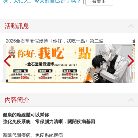
嗨，大忙人。今天對自己好了嗎？
看更多
活動訊息
2026金石堂暑假漫博〈你好，我吃一點〉第二波
金
內容簡介
健康的粒線體可以幫你
強化免疫系統．常保腦力清晰．關閉疾病基因
新陳代謝疾病、免疫系統疾病