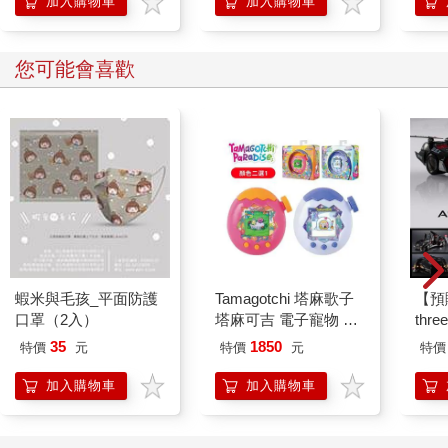
加入購物車
加入購物車
是在這個強度，你的體力只能撐3～8分鐘，如果你撐不了3分鐘，
表示強度太高了，可能衝到了第六區。如果可以撐8 分鐘以上，
那表示你下降到第四區。
您可能會喜歡
超慢跑是老少咸宜的粒線體強化運動
根據科羅拉多州醫學院教授音度．山．米蘭（Inido San Millan）
的研究，第二區訓練是最能提升粒線體功能、增加粒線體數目、
提升細胞有氧呼吸、清除乳酸、增長壽命的運動強度。我們的骨
骼肌可簡單區分為慢肌和快肌，慢肌裡面粒線體多，當我們在進
行第二區訓練時，就是在訓練慢肌，所以最容易提升粒線體功
能。
日本慢跑專家梅方久仁子所提出的超慢跑，最近在日本非常受到
歡迎，事實上，這就是一種第二區訓練。超慢跑的時速大約5公里
蝦米與毛孩_平面防護
Tamagotchi 塔麻歌子
【預
左右，是用非常慢的方式在跑步，速度幾乎和走路一樣慢，但運
口罩（2入）
塔麻可吉 電子寵物 樂
thr
動效果卻是走路的2.5倍，跑步時可以輕鬆地和旁人聊天，而且保
園系列（熱帶橙果／極
VA 
持在微笑的狀態。港星周潤發就是超慢跑的愛好者，他還說「最
35
1850
特價
元
特價
元
特價
地冰雪）
阿斯拉
重要的是：跑得慢」。
SIR
加入購物車
加入購物車
很多參加長跑比賽的人，平時都透過超慢跑來訓練，讓比賽成績
不斷進步。這看似有點違反常識，照道理說，應該用比賽的速度
和距離來練習才有效，怎麼可能用更慢的速度就可達到訓練效