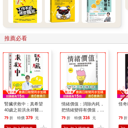
進行第二區訓練時，應該要可以輕鬆聊天
在學術上，我們用乳酸堆積量（lactate accumulation），以及最
大耗氧量（VO2 max）來判斷一個人從事的訓練是在哪一個區，
但這方法對一般人來說很不實用。比較簡便的方法就是憑感覺：
你在做第二區訓練時，可以輕鬆地和旁人聊天，但無法唱歌，如
推薦必看
果正在講電話，對方可能知道你在運動，但你們的對話可以非常
流暢，如果你不能講完每句話，表示運動強度太高了。
另外，也可用心跳來判斷大家正在做的運動屬於哪一區，例如第
二區就是將心跳控制在最大心跳的60～70%，第五區則控制在90
～100％。每個區間的心跳目前有許多版本，我採用的是莎莉·愛
德華茲（Sally Edwards）所提出的。所謂最大心跳（maximum
heart rate, MHR），就是220減去年齡，以我而言，今年56歲，我
的最大心跳應該是164，我運動的時候心跳維持在98到115之間，
就是在第二區。如果維持在148到164之間，就是在第五區。現在
很多智慧手錶都可以測量即時心跳，大家可以邊運動邊看手錶螢
幕，來控制自己運動強度的所屬區間。
腎臟求救中：真希望
情緒價值：消除內耗，
怪奇
我沒戴智慧手錶，所以我不常用心跳來做判斷，對於判斷是否為
40歲之前洪永祥醫師
把情緒變得有價值，跟
第二區訓練，我個人還是喜歡用「能不能和旁人交談」作為標
就告訴我這些事
誰都能自在相處
379
316
79
折
特價
元
79
折
特價
元
79
折
準。至於第五區，如果不用心跳，有沒有什麼簡便的方法可以判
斷呢？有的，第五區的甜蜜點（sweet spot） 在3～8分鐘，意思