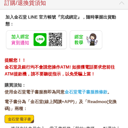
果？但如果用粒線體的角度來解釋，就非常清楚了。因為第二區
訂購/退換貨須知
訓練不產生乳酸，肌肉都是處在有氧呼吸，等於是用一種不費體
力的方式在訓練粒線體。一旦粒線體長期在輕鬆的情況下進行訓
加入金石堂 LINE 官方帳號『完成綁定』，隨時掌握出貨動
練，例如每次30分鐘，每週三至五次，那麼粒線體的功能就會不
態：
斷提升，等到參加正式比賽的時候，成績就會進步。
提醒您！！
金石堂及銀行均不會請您操作ATM! 如接獲電話要求您前往
ATM提款機，請不要聽從指示，以免受騙上當！
購買須知：
使用金石堂電子書服務即為同意
金石堂電子書服務條款
。
電子書分為「金石堂(線上閱讀+APP)」及「Readmoo(兌換
碼)」兩種：