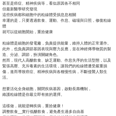
甚至是癌症、精神疾病等，看似原因各不相同
但最新醫學研究發現
這些疾病都和細胞中的粒線體受損息息相關
幸運的是，只要透過飲食、運動、作息、磁場與日照，修復粒線
體
就可以從細胞開始，重拾健康
粒線體是細胞的發電廠，負責提供能量，維持人體的正常運作。
此外，也負責調節基因表現與壓力反應，並在神經傳導物質的製
造、分泌、調節，扮演關鍵角色。
然而，現代人高醣飲食、缺乏運動、作息失序的生活型態，以及
緊張高壓、充斥毒素的生活環境，讓我們的粒線體遭受嚴重損
傷，進而導致癌症、精神疾病與各種慢性病，不斷侵襲人類生
活。
想要活化全身細胞，關閉疾病基因，啟動長壽機制，
維護粒線體是你最立即有效的選擇。
這樣做，就能逆轉疾病，重拾健康！
調整飲食__實行低醣飲食，避免產生過多自由基