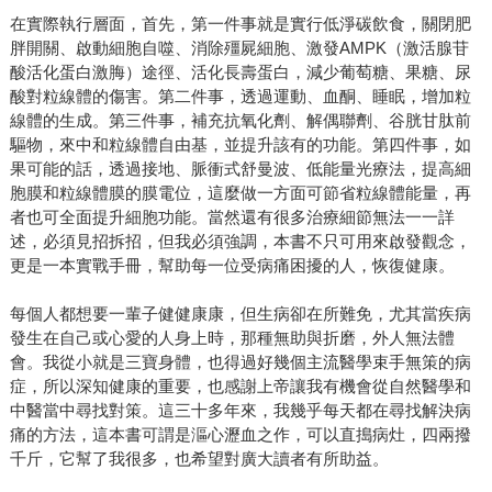
在實際執行層面，首先，第一件事就是實行低淨碳飲食，關閉肥
胖開關、啟動細胞自噬、消除殭屍細胞、激發AMPK（激活腺苷
酸活化蛋白激脢）途徑、活化長壽蛋白，減少葡萄糖、果糖、尿
酸對粒線體的傷害。第二件事，透過運動、血酮、睡眠，增加粒
線體的生成。第三件事，補充抗氧化劑、解偶聯劑、谷胱甘肽前
驅物，來中和粒線體自由基，並提升該有的功能。第四件事，如
果可能的話，透過接地、脈衝式舒曼波、低能量光療法，提高細
胞膜和粒線體膜的膜電位，這麼做一方面可節省粒線體能量，再
者也可全面提升細胞功能。當然還有很多治療細節無法一一詳
述，必須見招拆招，但我必須強調，本書不只可用來啟發觀念，
更是一本實戰手冊，幫助每一位受病痛困擾的人，恢復健康。
每個人都想要一輩子健健康康，但生病卻在所難免，尤其當疾病
發生在自己或心愛的人身上時，那種無助與折磨，外人無法體
會。我從小就是三寶身體，也得過好幾個主流醫學束手無策的病
症，所以深知健康的重要，也感謝上帝讓我有機會從自然醫學和
中醫當中尋找對策。這三十多年來，我幾乎每天都在尋找解決病
痛的方法，這本書可謂是漚心瀝血之作，可以直搗病灶，四兩撥
千斤，它幫了我很多，也希望對廣大讀者有所助益。