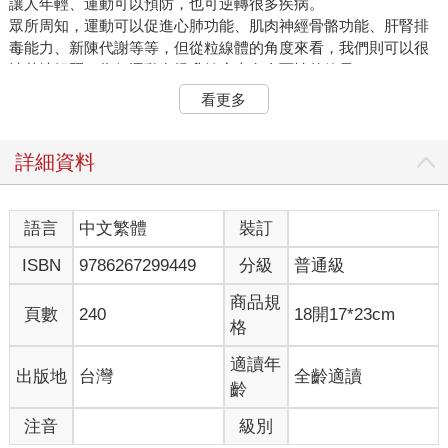
讓人年輕、運動可以預防，也可逆轉很多疾病。
眾所周知，運動可以促進心肺功能、肌肉神經骨骼功能、肝腎排
毒能力、新陳代謝等等，但從粒線體的角度來看，我們則可以很
清楚地解釋，為何運動在提升健康上有全面性的效果。
看更多
運動可提升粒線體數目與效能
先講一個很基本的觀念。當我們運動時，肌肉要收縮，所以需要
粒線體提供能量，但粒線體的產能是有限的，所以運動越劇烈、
詳細資料
越持久，粒線體就越可能出現缺氧，也會產生更多活性氧自由
基。但人類的身體很聰明，會在運動完之後，提高粒線體的數目
和效能，下次就能應付類似的激烈運動，這就叫做「向上適
語言
中文繁體
裝訂
應」。
ISBN
9786267299449
分級
普通級
早在1967年，約翰．哈洛斯基博士（Dr. John Hollosky）就發
現，小鼠跑跑步機 12週之後，後腿肌肉裡面的粒線體酵素活性，
商品規
比不運動的小鼠增長了兩倍。因此，我們可以很清楚地看到，運
頁數
240
18開17*23cm
格
動對粒線體有很實質的幫助，而且粒線體健康是身體健康的基
礎，想要健康長壽，運動是一個最簡便的方法。
適讀年
出版地
台灣
全齡適讀
反之，如果平常不運動，或老是臥床，身體會認為不需要太多能
齡
量，進而就會減少粒線體的數目和效能，這就叫做「向下適
應」。這就是為何有些中老年人體力衰退，健康惡化，其實和缺
注音
級別
乏運動，有非常直接的關係。