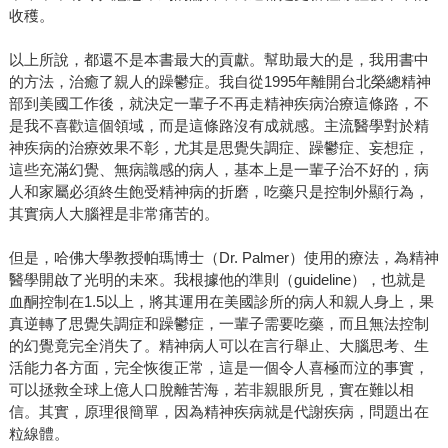
收穫。
以上所說，都還不是本書最大的貢獻。幫助最大的是，我用書中
的方法，治癒了親人的躁鬱症。我自從1995年離開台北榮總精神
部到美國工作後，就決定一輩子不再走精神疾病治療這條路，不
是我不喜歡這個領域，而是這條路沒有成就感。主流醫學對於精
神疾病的治療效果不彰，尤其是思覺失調症、躁鬱症、妄想症，
這些充滿幻覺、無病識感的病人，基本上是一輩子治不好的，病
人和家屬必須終生飽受精神病的折磨，吃藥只是控制外顯行為，
其實病人大腦裡是非常痛苦的。
但是，哈佛大學教授帕瑪博士（Dr. Palmer）使用的療法，為精神
醫學開啟了光明的未來。我根據他的準則（guideline），也就是
血酮控制在1.5以上，將其運用在美國診所的病人和親人身上，果
真逆轉了思覺失調症和躁鬱症，一輩子需要吃藥，而且無法控制
的幻覺竟完全消失了。精神病人可以在言行舉止、大腦思考、生
活能力各方面，完全恢復正常，這是一個令人喜極而泣的事實，
可以拯救全球上億人口脫離苦海，若非親眼所見，實在難以相
信。其實，原理很簡單，因為精神疾病就是代謝疾病，問題出在
粒線體。