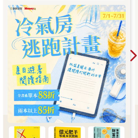
近幾年很流行把運動分為不同等級，從最輕鬆的第一區（zone
1） 到相當激烈的第五區（zone 5），甚至還有第六、七區。最
近在歐美和台灣運動界非常流行第二區訓練（zone 2 training），
號稱是提高粒線體功能的最佳運動，所以大家趨之若鶩，連專業
運動員都將80%的時間花在這種低耗能運動，其中機制究竟為
何？
有一種很籠統的說法是「高強度的運動可以增加粒線體數目，而
低強度的運動可以提高粒線體的效能」，我覺得雖然實際情況沒
那麼武斷，但的確是有這種傾向。所謂第一區運動就是一般的日
常活動，因為太輕鬆了，對粒線體效益不大，而第二區訓練，比
方健走、慢跑、騎自行車、騎飛輪，或是打桌球、打排球，速度
不要太快，運動的強度不要太大，剛好可以充分運作粒線體的有
氧呼吸，卻又不會啟動無氧呼吸，這時候就不會產生乳酸，也就
是它受歡迎的原因。
如果持續在這種不會產生乳酸的狀態下運動，就能訓練全身的粒
線體，提高產能，身體因而更健康，運動員的表現也會更好。研
究證實，想要健康長壽，高強度運動和低強度運動的分配量，最
佳的是比例是20：80，也就是説，不要小看低強度運動，必須有
足夠的份量。如果顛倒過來，高強度運動占大部分的話，可能長
久下來對健康不利，因為過度運動會誘導細胞凋亡。