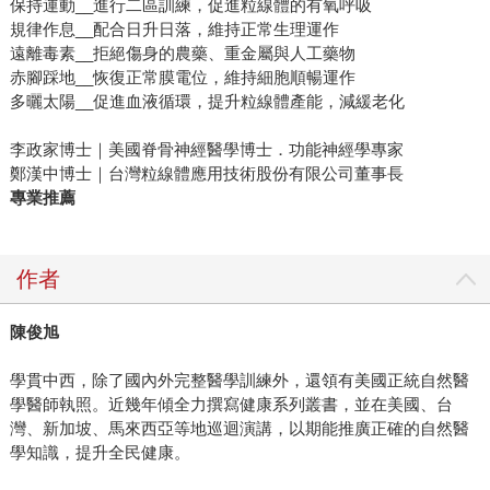
保持運動__進行二區訓練，促進粒線體的有氧呼吸
規律作息__配合日升日落，維持正常生理運作
遠離毒素__拒絕傷身的農藥、重金屬與人工藥物
赤腳踩地__恢復正常膜電位，維持細胞順暢運作
多曬太陽__促進血液循環，提升粒線體產能，減緩老化
李政家博士｜美國脊骨神經醫學博士．功能神經學專家
鄭漢中博士｜台灣粒線體應用技術股份有限公司董事長
專業推薦
作者
陳俊旭
學貫中西，除了國內外完整醫學訓練外，還領有美國正統自然醫
學醫師執照。近幾年傾全力撰寫健康系列叢書，並在美國、台
灣、新加坡、馬來西亞等地巡迴演講，以期能推廣正確的自然醫
學知識，提升全民健康。