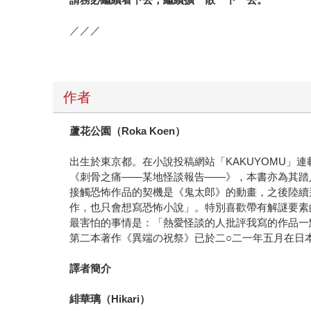
／／／
作者
蘆花公園（Roka Koen
）
出生於東京都。在小說投稿網站「KAKUYOMU
《刺骨之痛——某地怪談報告——》，本書亦為其踏
接觸恐怖作品的契機是《鬼太郎》的動畫，之後陸續
作，也只會想寫恐怖小說」。特別喜歡帶有解謎要素
最害怕的事情是：「熱愛怪談的人批評我寫的作品一
第二本著作《異端の祝祭》已於二○二一年五月在日
譯者簡介
緋華璃（Hikari
）