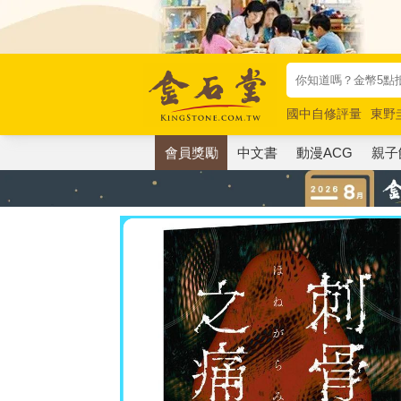
國中自修評量
東野
唯紅花綻放
奧德賽
會員獎勵
中文書
動漫ACG
親子