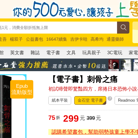
圭吾
楊双子
公益書包
16647續集
吉伊卡哇
高希均
通靈藥師
路邊攤新作
馬斯克
玩具總動員5
超慢跑
館
英文書
雜誌
電子書
文具
玩具親子
3C電玩
家
【電子書】刺骨之痛
Epub
初試啼聲即驚豔四方，席捲日本恐怖小說
流動版型
?
紙本平裝
金石堂 電子書
Readmoo
299
75
折
元
399
元
認購希望書包，幫助弱勢孩童上學不