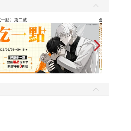
吃一點〉第二波
金石堂2026海