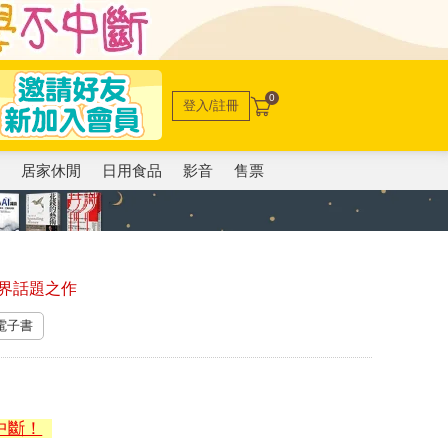
0
登入/註冊
電
居家休閒
日用食品
影音
售票
界話題之作
 電子書
中斷！