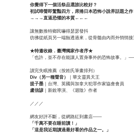
你覺得下一個活祭品選誰比較好？
初試啼聲即驚豔四方，席捲日本恐怖小說界話題之作
→→→直逼恐懼的本質←←←
讓無數推特鄉民嚇得瑟瑟發抖
彷彿從紙頁另一端蝕透過來，從骨髓由內而外悄悄接
★
特邀收錄．臺灣獨家作者序★
「也許，並不存在能讓人置身事外的恐怖故事。」—
讀完失眠推薦（按姓氏筆畫排列）
Div
（另一種聲音）
｜華文靈異天王
提子墨
｜台灣、英國與加拿大犯罪作家協會會員
盧信諺
｜新銳導演、《迴陰》作者
／／／
網友好評不斷，從網路紅到書店——
「千萬不要在睡前讀！」
「這是我近期讀過最好看的作品之一。」