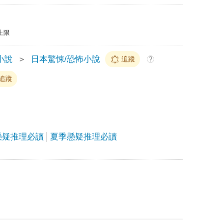
上限
小說
＞
日本驚悚/恐怖小說
追蹤
?
追蹤
懸疑推理必讀
夏季懸疑推理必讀