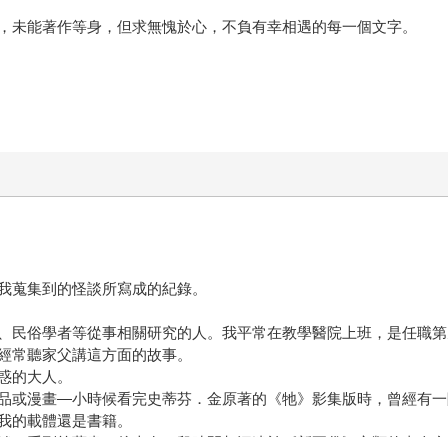
，未能著作等身，但求無愧於心，不負有幸相遇的每一個文字。
我蒐集到的怪談所寫成的紀錄。
、民俗學者等從事相關研究的人。我平常在教學醫院上班，是任職第
經常聽家父講這方面的故事。
惑的大人。
品或漫畫—小時候看完史蒂芬．金原著的《牠》影集版時，曾經有一
我的載體還是書籍。
談」系列等藏書，後來有一段時間都沉迷於《新耳袋》之類的真人實