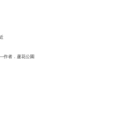
近
—作者．蘆花公園