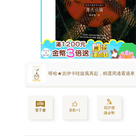
呀哈★吉伊卡哇旋風再起，精選周邊看過來
寫評價
電子書
喜歡+1
賺金幣