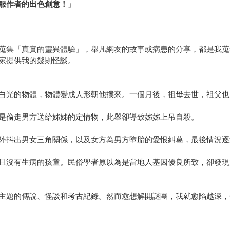
服作者的出色創意！」
蒐集「真實的靈異體驗」，舉凡網友的故事或病患的分享，都是我蒐
家提供我的幾則怪談。
白光的物體，物體變成人形朝他撲來。一個月後，祖母去世，祖父也
是偷走男方送給姊姊的定情物，此舉卻導致姊姊上吊自殺。
外抖出男女三角關係，以及女方為男方墮胎的愛恨糾葛，最後情況逐
且沒有生病的孩童。民俗學者原以為是當地人基因優良所致，卻發現
主題的傳說、怪談和考古紀錄。然而愈想解開謎團，我就愈陷越深，