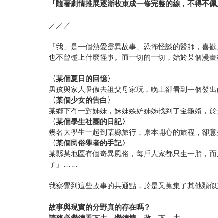
「隨著劇情推展逐漸收束成一條完整的線，不得不佩
／／／
「我」是一個熱愛靈異故事、恐怖怪談的醫師，喜歡
也不曾碰上什麼怪事。而一切的一切，始於某個漫畫
〈某個夏日的回憶〉
男孩與家人暑假去祖父母家玩，晚上卻看到一個發出
〈某個少女的告白〉
某鄉下有一對姊妹，妹妹嫉妒姊姊找到了金龜婿，於
〈某個學生社團的日記〉
幾名大學生一起到某縣旅行，原本開心的旅程，卻意
〈某個民俗學者的手記〉
某縣某地區有個奇異風俗，每戶人家都只生一胎，而
了」……
我察覺到這些故事的共通點，於是又蒐集了其他類似
故事與現實的分野真的存在嗎？
請務必繼續看下去，繼續擴 散 下 去。