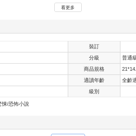
還開始追求精密細緻的完成度，希望看完以後除了毛骨悚然的感覺之
看更多
太郎、道尾秀介等大師的作品，都看得我廢寢忘食。在這些恐怖小說
故事描寫三津田老師與責任編輯一起討論，他透過各式各樣的管道蒐
下，具有明明是「虛」構的作品（畢竟屬於小說的範疇），卻完全不
裝訂
分級
普通
老師持續蒐集怪談的話，或許能發現什麼也說不定。
商品規格
21*14
向職場上的同事打聽。我在教學醫院上班，那裡根本是鬼故事的寶庫
天時難免會提到興趣，而對我熱愛鬼故事的興趣表示理解的患者，後
適讀年齡
全齡
自獨立的畫面，在完全分散的時間給觀眾看。我開始蒐集怪談就是想
級別
網路小說，所以舉個網路上的故事為例。
都知道某大型留言板的討論串「洒落怖《要不要來蒐集恐怖到嚇死人
驚悚/恐怖小說
故事，說是只要看過「洒落怖」留言串，便沒人不知曉這個故事也不