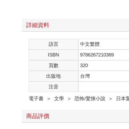
之後，我的興趣轉移到恐怖小說。除了原始的恐怖，
求的恐怖不只是「實」，也需要「虛」的部分。
我看過許多精彩的恐怖小說，例如平山夢明、恆川光
又以被稱為「幽靈屋敷」系列的三本書特別吸引我。
詳細資料
一棟鬼屋—以上是這個系列的內容。
這些作品在三津田老師卓越的文筆與淵博的知識支撐
之間」。
語言
中文繁體
看完他的小說後，我變了。
ISBN
9786267210369
至於是什麼改變呢，我開始蒐集真有其事的怪談。
我的想法是，如果自己像「幽靈屋敷」系列的三津田
頁數
320
起初，網路是我主要蒐集怪談的管道，後來也開始改
告訴我這方面的傳聞。為了與患者建立信賴關係，聊
出版地
台灣
「幽靈屋敷」系列有種像是把一部電影切成一幕幕各
注音
我現在著手書寫的這些文本，是原本流傳在網路上的
看到這裡的讀者大概都是五十歲以下的人，所以應該
電子書
＞
文學
＞
恐怖/驚悚小說
＞
日本
みない？）》」吧？
「洒落怖」裡有個名為〈扭來扭去〉（くねくね）的
留言。
商品評價