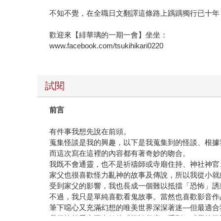
不知不覺，在全職日文翻譯這條路上踽踽獨行已十年
歡迎來【緋華璃的一期一會】坐坐：
www.facebook.com/tsukihikari0220
試閱
前言
有件事我想先說在前頭。
蒐集怪談是我的興趣，以下是我蒐集到的怪談、根據
而這次寫在這裡的內容都有著奇妙的吻合。
我既不會通靈，也不是祈禱師或寺廟住持、神社神官
家父也很喜歡怪力亂神的故事及傳說，所以我從小就
受到家父的影響，我也長成一個難以抵擋「恐怖」誘
不過，我只是單純喜歡看鬼故事。當然也喜歡影音作
筆下噁心又充滿幻想的唯美世界深深著迷—但最適合
我很快就看完圖書館的「怪談餐廳」系列、「學校怪