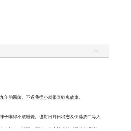
九年的醫師。不過我從小就很喜歡鬼故事。
陣子嚇得不敢睡覺。也對日野日出志及伊藤潤二等人
事鬼故事。然而，拜讀了貴志祐介的《天使的呢喃》