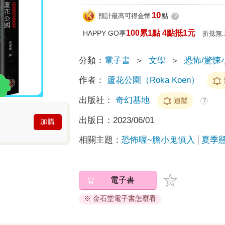
10
預計最高可得金幣
點
?
100累1點 4點抵1元
HAPPY GO享
折抵無
分類：
電子書
＞
文學
＞
恐怖/驚悚
作者：
蘆花公園（Roka Koen）
出版社：
奇幻基地
追蹤
?
出版日：
2023/06/01
加購
相關主題：
恐怖喔~膽小鬼慎入
夏季
電子書
※ 金石堂電子書怎麼看