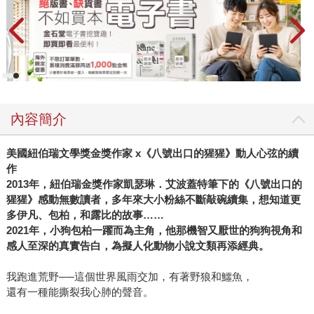
內容簡介
美國紐伯瑞文學獎金獎作家 x《八號出口的猩猩》動人心弦的續
作
2013年，紐伯瑞金獎作家凱瑟琳．艾波蓋特筆下的《八號出口的
猩猩》感動無數讀者，多年來大小粉絲不斷敲碗續集，想知道更
多伊凡、包柏，和露比的故事……
2021年，小狗包柏一躍而為主角，他那機智又厭世的狗狗視角和
感人至深的真實告白，為擬人化動物小說文類再添經典。
我跑進荒野──這個世界風雨交加，有著野狼和鱷魚，
還有一種能撕裂我心肺的聲音。