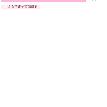
退換貨須知：
※ 金石堂電子書怎麼看
因版權保護，您在金石堂所購買的電子書僅能以金石堂專屬
的閱讀軟體開啟閱讀，無法以其他閱讀器或直接下載檔案。
依據「消費者保護法」第19條及行政院消費者保護處公告之
「通訊交易解除權合理例外情事適用準則」，非以有形媒介
提供之數位內容或一經提供即為完成之線上服務，經消費者
事先同意始提供。（如：電子書、電子雜誌、下載版軟體、
虛擬商品…等），
不受「網購服務需提供七日鑑賞期」的限
制
。為維護您的權益，建議您先使用「試閱」功能後再付款
購買。