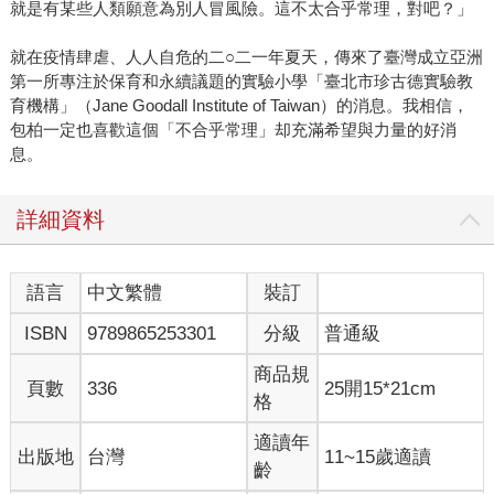
就是有某些人類願意為別人冒風險。這不太合乎常理，對吧？」
就在疫情肆虐、人人自危的二○二一年夏天，傳來了臺灣成立亞洲
第一所專注於保育和永續議題的實驗小學「臺北市珍古德實驗教
育機構」（Jane Goodall Institute of Taiwan）的消息。我相信，
包柏一定也喜歡這個「不合乎常理」却充滿希望與力量的好消
息。
詳細資料
語言
中文繁體
裝訂
ISBN
9789865253301
分級
普通級
商品規
頁數
336
25開15*21cm
格
適讀年
出版地
台灣
11~15歲適讀
齡