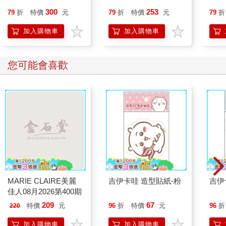
300
253
79
折
特價
元
79
折
特價
元
79
折
加入購物車
加入購物車
您可能會喜歡
MARIE CLAIRE美麗
吉伊卡哇 造型貼紙-粉
吉伊
佳人08月2026第400期
209
67
特價
元
96
折
特價
元
96
折
220
加入購物車
加入購物車