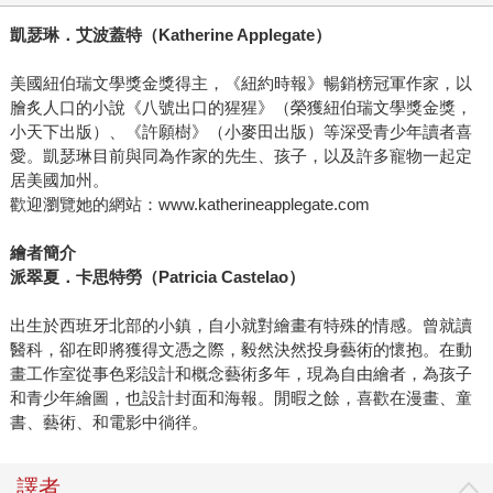
凱瑟琳．艾波蓋特（Katherine Applegate）
美國紐伯瑞文學獎金獎得主，《紐約時報》暢銷榜冠軍作家，以
膾炙人口的小說《八號出口的猩猩》（榮獲紐伯瑞文學獎金獎，
小天下出版）、《許願樹》（小麥田出版）等深受青少年讀者喜
愛。凱瑟琳目前與同為作家的先生、孩子，以及許多寵物一起定
居美國加州。
歡迎瀏覽她的網站：www.katherineapplegate.com
繪者簡介
派翠夏．卡思特勞（Patricia Castelao）
出生於西班牙北部的小鎮，自小就對繪畫有特殊的情感。曾就讀
醫科，卻在即將獲得文憑之際，毅然決然投身藝術的懷抱。在動
畫工作室從事色彩設計和概念藝術多年，現為自由繪者，為孩子
和青少年繪圖，也設計封面和海報。閒暇之餘，喜歡在漫畫、童
書、藝術、和電影中徜徉。
譯者