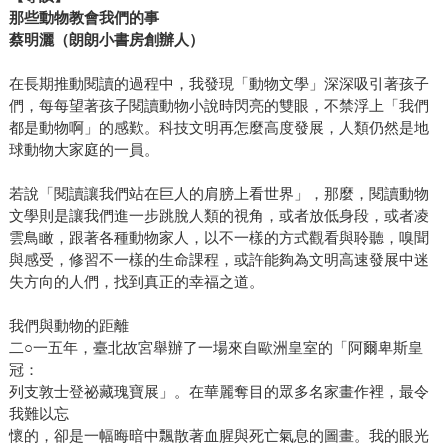
那些動物教會我們的事
蔡明灑（朗朗小書房創辦人）
在長期推動閱讀的過程中，我發現「動物文學」深深吸引著孩子
們，每每望著孩子閱讀動物小說時閃亮的雙眼，不禁浮上「我們
都是動物啊」的感歎。科技文明再怎麼高度發展，人類仍然是地
球動物大家庭的一員。
若說「閱讀讓我們站在巨人的肩膀上看世界」，那麼，閱讀動物
文學則是讓我們進一步跳脫人類的視角，或者放低身段，或者凌
雲鳥瞰，跟著各種動物家人，以不一樣的方式觀看與聆聽，嗅聞
與感受，修習不一樣的生命課程，或許能夠為文明高速發展中迷
失方向的人們，找到真正的幸福之道。
我們與動物的距離
二○一五年，臺北故宮舉辦了一場來自歐洲皇室的「阿爾卑斯皇
冠：
列支敦士登祕藏瑰寶展」。在華麗奪目的眾多名家畫作裡，最令
我難以忘
懷的，卻是一幅晦暗中飄散著血腥與死亡氣息的圖畫。我的眼光