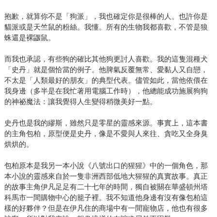
抱歉，就算你不是「狗派」，我也確定你是很棒的人。也許你是
貓派或是天竺鼠的粉絲。我懂。所有的生物我都喜歡，不管是狼
蛛還是裸鼴鼠。
而我也承認，有些狗的確比其他狗更討人喜歡。我的這隻混種犬
「史丹」就是個恰當的例子。他脾氣反覆無常、愛黏人又自戀，
不太是「人類最好的朋友」的典型代表。儘管如此，當他依偎在
我身邊（多半是在我忙著用電腦工作時），他總能成功施展狗狗
的神祕魔法：讓我覺得人生變得稍微美好一點。
史丹也是我的繆斯，雖然只是零星的靈感來源。事實上，這本書
的主角包柏，原型便是史丹，像是不愛與人來往、貪吃又全身臭
烘烘的。
包柏原本是我另一本小說《八號出口的猩猩》中的一個角色，那
本小說的靈感來自於一隻非洲西部低地大猩猩的真實故事。真正
的故事主角伊凡足足有二十七年的時間，獨自被關在華盛頓州塔
科馬市一間購物中心的籠子裡。我不知道他身邊有沒有像包柏這
樣的好夥伴？但是在伊凡住的商場中有一間寵物店，他也有很多