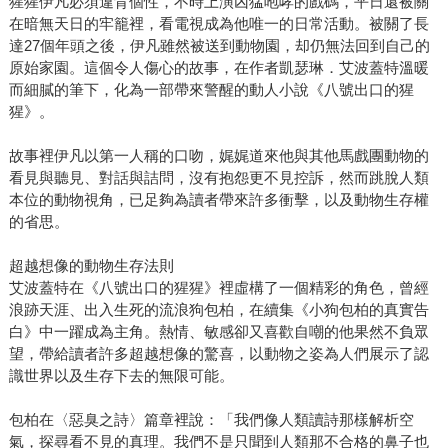
猩猩伊凡必須違背個性，不時上演凶猛咆哮的戲碼，平日還被關
在暗無天日的牢籠裡，看電視成為他唯一的日常活動。被關了長
達27個年頭之後，伊凡雖然被送到動物園，却仍無法回到自己的
原始家園。這個令人傷心的故事，在作者凱瑟琳．艾波蓋特溫暖
而細膩的筆下，化為一部帶來警醒的動人小說《八號出口的猩
猩》。
故事裡伊凡以第一人稱的口吻，娓娓道來他與其他馬戲團動物的
看見與聽見、對話與詰問，沒有抱怨更不見控訴，然而跳脫人類
本位的動物視角，已足夠為讀者帶來許多衝擊，以及動物生存權
的省思。
超越想像的動物生存法則
艾波蓋特在《八號出口的猩猩》裡虛構了一個精彩的角色，曾經
浪跡天涯、出入生死的流浪狗包柏，在續集《小狗包柏的真實告
白》中一躍成為主角。熱情、敏感卻又喜歡自嘲的他果然不負眾
望，帶給讀者許多超越想像的驚喜，以動物之姿為人們展示了認
識世界以及生存下去的無限可能。
包柏在〈惡臭之詩〉篇章裡說：「我們像人類讀詩那樣解析空
氣，探尋看不見的真理。我們不是只聞到人類那不合格的鼻子也