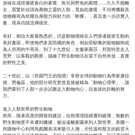
游移在成排僵硬蒼白的蒼鷺、鳥兒與野免的屍體……久久不能離
去，震驚於自詡為萬物之靈的人類，竟如此傲慢，不但將獵殺其
他物種視為炫耀自身能力與財力的「斬獲」，甚且進一步詳實入
畫，視為功蹟流傳後世。
幸好，相信大家最熟悉的，仍是動物環繞在人們身邊親密互動的
美好畫面，即使牠們多是陪襯的角色，例如受馴養的寵物貓狗或
為人所用的牛馬等。到了十九世紀，女畫家羅莎．邦賀特意走入
荒野，以客觀的觀察，描繪了野生動物活在當下自然奔放，真實
的野性之美。
二十世紀，以《所羅門王的指環》享譽全球的動物行為學家康拉
德．勞倫茲，他的部分研究更曾直接被稱為「動物心理學」，讓
我們看到了人類一步步試圖走入動物內心，拉進彼此距離的努
力。
進入人類世界的野生動物
然而，隨著高度的開發與建設，自然環境陸續遭到破壞，無數的
野生動物更不幸遭到獵捕，被迫遠離家園來到人類世界。美國一
所購物中心利用馬戲團表演來吸引人潮，天性溫和斯文的銀背大