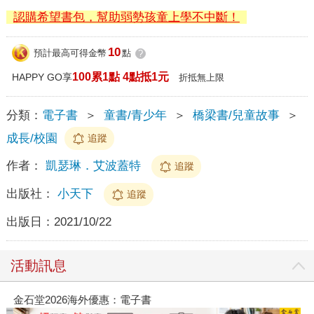
認購希望書包，幫助弱勢孩童上學不中斷！
10
預計最高可得金幣
點
?
100累1點 4點抵1元
HAPPY GO享
折抵無上限
分類：
電子書
＞
童書/青少年
＞
橋梁書/兒童故事
＞
成長/校園
追蹤
作者：
凱瑟琳．艾波蓋特
追蹤
出版社：
小天下
追蹤
出版日：
2021/10/22
活動訊息
金石堂2026海外優惠：電子書