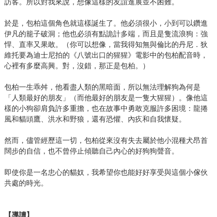
訪客。所以對我來說，想像這樣的友誼進展並不困難。
於是，包柏這個角色就這樣誕生了。他必須很小，小到可以鑽進
伊凡的籠子破洞；他也必須有點詭計多端，而且是隻流浪狗：強
悍、直率又果敢。（你可以想像，當我得知無與倫比的丹尼．狄
維托要為迪士尼拍的《八號出口的猩猩》電影中的包柏配音時，
心裡有多麼高興。對，沒錯，那正是包柏。）
包柏一生乖舛，他看盡人類的黑暗面，所以無法理解狗為何是
「人類最好的朋友」（而他最好的朋友是一隻大猩猩）。像他這
樣的小狗卻肩負許多重擔，也在故事中勇敢克服許多困境：龍捲
風和貓頭鷹、洪水和野狼，還有恐懼、內疚和自我懷疑。
然而，儘管經歷這一切，包柏從來沒有失去屬於他小混種犬昂首
闊步的自信，也不曾停止傾聽自己內心的好狗狗聲音。
即使你是一名忠心的貓奴，我希望你也能好好享受與這個小傢伙
共處的時光。
【導讀】