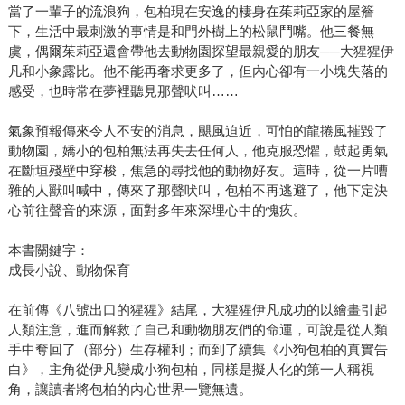
當了一輩子的流浪狗，包柏現在安逸的棲身在茱莉亞家的屋簷
下，生活中最刺激的事情是和門外樹上的松鼠鬥嘴。他三餐無
虞，偶爾茱莉亞還會帶他去動物園探望最親愛的朋友──大猩猩伊
凡和小象露比。他不能再奢求更多了，但內心卻有一小塊失落的
感受，也時常在夢裡聽見那聲吠叫……
氣象預報傳來令人不安的消息，颶風迫近，可怕的龍捲風摧毀了
動物園，嬌小的包柏無法再失去任何人，他克服恐懼，鼓起勇氣
在斷垣殘壁中穿梭，焦急的尋找他的動物好友。這時，從一片嘈
雜的人獸叫喊中，傳來了那聲吠叫，包柏不再逃避了，他下定決
心前往聲音的來源，面對多年來深埋心中的愧疚。
本書關鍵字：
成長小說、動物保育
在前傳《八號出口的猩猩》結尾，大猩猩伊凡成功的以繪畫引起
人類注意，進而解救了自己和動物朋友們的命運，可說是從人類
手中奪回了（部分）生存權利；而到了續集《小狗包柏的真實告
白》，主角從伊凡變成小狗包柏，同樣是擬人化的第一人稱視
角，讓讀者將包柏的內心世界一覽無遺。