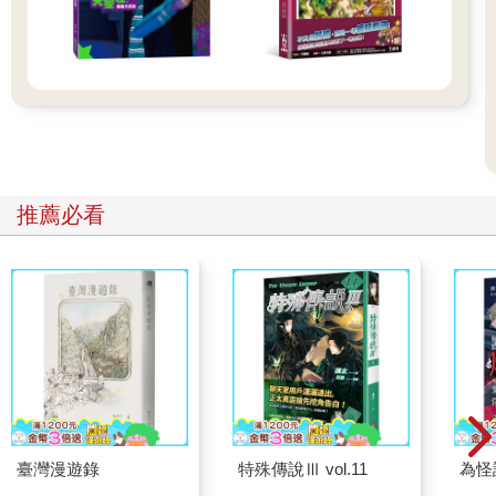
推薦必看
臺灣漫遊錄
特殊傳說Ⅲ vol.11
為怪