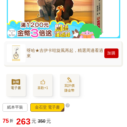
呀哈★吉伊卡哇旋風再起，精選周邊看過
加購
來
寫評價
電子書
喜歡+1
賺金幣
?
紙本平裝
金石堂 電子書
263
75
折
元
350
元