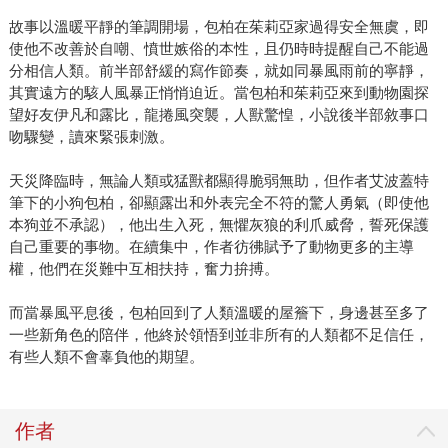
故事以溫暖平靜的筆調開場，包柏在茱莉亞家過得安全無虞，即
使他不改善於自嘲、憤世嫉俗的本性，且仍時時提醒自己不能過
分相信人類。前半部舒緩的寫作節奏，就如同暴風雨前的寧靜，
其實遠方的駭人風暴正悄悄迫近。當包柏和茱莉亞來到動物園探
望好友伊凡和露比，龍捲風突襲，人獸驚惶，小說後半部敘事口
吻驟變，讀來緊張刺激。
天災降臨時，無論人類或猛獸都顯得脆弱無助，但作者艾波蓋特
筆下的小狗包柏，卻顯露出和外表完全不符的驚人勇氣（即使他
本狗並不承認），他出生入死，無懼灰狼的利爪威脅，誓死保護
自己重要的事物。在續集中，作者彷彿賦予了動物更多的主導
權，他們在災難中互相扶持，奮力拚搏。
而當暴風平息後，包柏回到了人類溫暖的屋簷下，身邊甚至多了
一些新角色的陪伴，他終於領悟到並非所有的人類都不足信任，
有些人類不會辜負他的期望。
作者