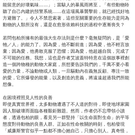
能留意的好壞氣味……」；當駭人的暴風雨將至，「有些動物聆
聽了自己內建的預警系統……在這場風暴襲擊前，就已經找好地
方避難了。」令人不禁思索著，這些至關重要的生存能力是同為
動物的人類所沒有，還是在愈形依賴科技的過程中逐漸喪失？
若問包柏所擁有的最強大生存法則是什麼？毫無疑問的，是「愛
牠／人」的能力了。因為愛，他不斷前進；因為愛，他不輕言放
棄；因為愛，他勇敢克服了恐懼；因為愛，他超越自我，完成了
不可能的任務。我想，這也是作者艾波蓋特特意在這個故事裡創
造一個跨物種的動物大家庭，所想要告訴我們的，千萬不要小看
愛的力量，不論動物或人類，一旦驅動內在義無反顧、專注一致
的愛，它所爆發的能量，以及創造的意義，將遠遠超過我們所能
想像。
在困境裡照見人性的良善
即使真實世界裡，太多動物遭遇了不人道的對待，即使地球家園
因人類破壞而面臨各種艱鉅難題。然而，作者仍不忘帶領小讀
者，透過包柏的眼，看見另一群堅持「以生命面對生命」的平等
態度對待動物的良善人群。正如在性命攸關的時刻，包柏發現
「威廉斯警官似乎一點都不擔心她自己，只擔心別人。真奇怪，