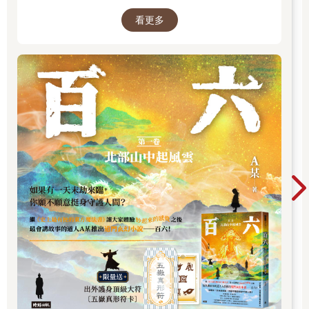
它沒有很大的移動或高速飛行，也沒有奇怪的路徑，她們很難斷
看更多
定它是什麼，可是就是覺得它很有智慧並帶著生命地看著她們。
別忘了她們在沙斯塔山，這裡是著名的UFO基地，不是說地底下
有外星人居住嗎？沙斯塔山位於加利福尼亞北部的喀斯喀特山
脈，海拔一萬四千一百七十九英尺，佔地八十五立方英里，這個
圓錐形的休火山是由安山岩組成。它位於喀斯喀特山脈南部，是
喀斯喀特山脈的第二高峰，加利福尼亞州的第五高峰。在過去的
一萬年中，沙斯塔山平均每八百年就會噴發一次；最近的四千五
百年中，則平均每六百年就噴發一次，最近的一次噴發是在一七
八六年。
素桑很喜歡這裡，她總感受到一種很震撼的力量，人到這裡就感
覺很輕，也不會餓。人的身體會有餓感是因為能量用完了，而現
在的食糧能量甚低。能夠維持生命的是能量，食物只是其中的一
種方法，但很多人還是不明白。很多個世紀以來，土著部落、薩
滿、靈性大師、聖人、神秘主義者、尋找真理者都奉沙斯塔山為
朝聖地，是必到之處。常常有人說在山的附近看到UFO、飛碟，
拍照的時候有光球，有些更敏感的人說聽到地底下有聲音。有人
認為沙斯塔山提供了一個更高維度意識的門戶；有人說山的地底
住的是失落的雷姆利亞大陸（Lemuria）的先進城市泰魯斯
（Telos）。