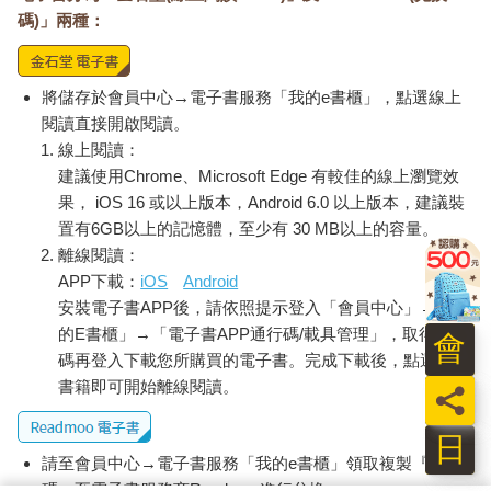
我們很有切身關係，它們究竟從何而來？沒有一個問題我們能解
碼)」兩種：
答。或許尋找答案的方法一開始就是不對的，當然這幾千年曾有
人滲透玄機留下提示，然而若沿用人類這五千年的思維模式，所
得的答案，卻相去甚遠。
將儲存於會員中心→電子書服務「我的e書櫃」，點選線上
洛娃想她們就是要努力找出這個答案，而且希望在途上把宇宙所
閱讀直接開啟閱讀。
派來的任務儘量完成。她正想得出神，電話突然響起，是艾璣的
線上閱讀：
來電：「昨天晚上和素桑已經到了沙斯塔山，還租了一個小旅
建議使用Chrome、Microsoft Edge 有較佳的線上瀏覽效
館，這裡很熱鬧。要準備的都準備好了，現在和素桑坐著看星。
本來在這山頭野嶺人跡罕至，沒有光害下看星就很漂亮，再加上
果， iOS 16 或以上版本，Android 6.0 以上版本，建議裝
在沙斯塔山隨時會看到飛碟就更加吸引。」
置有6GB以上的記憶體，至少有 30 MB以上的容量。
艾璣說：「明天日食的香港時間是零點四十八分至兩點五十分左
離線閱讀：
右，到時在另一個維度（dimension）見。」
APP下載：
iOS
Android
「好，明天見！」洛娃興奮地說。
安裝電子書APP後，請依照提示登入「會員中心」→「我
洛娃在這個號稱東方紐約的小城市裡擁有一家水晶小店，店鋪在
的E書櫃」→「電子書APP通行碼/載具管理」，取得通行
會
商業大廈內，既沒有招牌也沒有廣告，沒門路的人根本不會進
碼再登入下載您所購買的電子書。完成下載後，點選任一
去，這裡販售的都是獨一無二的水晶或在全世界收集回來的精
書籍即可開始離線閱讀。
員
品：不丹的藏香、峇里島的木雕、生命之花的圖案、水晶骷顱
頭、雷姆利亞水晶、卡巴拉（kabbalah）和各種靈性書籍，總之
日
只要你有緣進去，出來後就一定是一個不一樣的你。不過最難的
請至會員中心→電子書服務「我的e書櫃」領取複製『兌換
莫過於要等它開門，這間店並沒有辦公時間，洛娃本人就是鑰
碼』至電子書服務商Readmoo進行兌換。