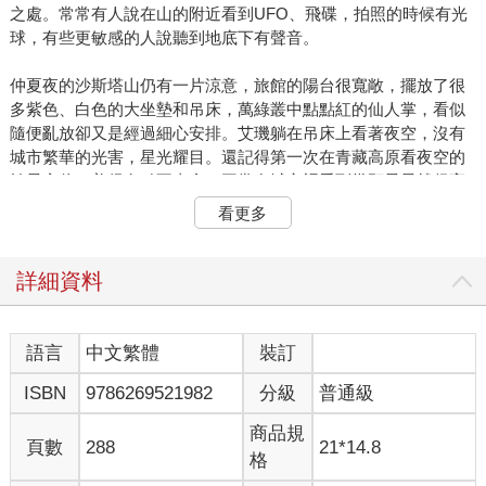
之處。常常有人說在山的附近看到UFO、飛碟，拍照的時候有光
球，有些更敏感的人說聽到地底下有聲音。
仲夏夜的沙斯塔山仍有一片涼意，旅館的陽台很寬敞，擺放了很
多紫色、白色的大坐墊和吊床，萬綠叢中點點紅的仙人掌，看似
隨便亂放卻又是經過細心安排。艾璣躺在吊床上看著夜空，沒有
城市繁華的光害，星光耀目。還記得第一次在青藏高原看夜空的
繁星密佈，美得有點不真實，平常在城市裡看到幾顆星星就很高
興，但那漆黑的夜空裡，銀白的星光像女神手上扭動的鑽戒，忽
看更多
暗忽明，在跟你說話，它有時又是一位忠誠的聆聽者，所有對遙
遠家鄉的愁緒都可以跟它傾訴。艾璣心裡想：「我何時能回家，
不是這個地球的家，而是遙遠星球那真正的家，一個屬於我的地
詳細資料
方，不再需要在這地球上輪迴，我究竟怎樣才可以回去？真正的
我又是什麼？」
什麼是創造？也許這一切本來就是一個幻象，幻象的意思並不是
語言
中文繁體
裝訂
它從來沒有出現過，而是它隨思維寂滅而消失。今夜的沙斯塔山
ISBN
9786269521982
分級
普通級
並不寂寞，很多人老遠來這裡等著看明天的日食，雖然這裡只會
覆蓋大概百分之九十的太陽，但這裡有能量極強的渦流
商品規
（Votex），舉凡月圓、超級藍月、月食等天象，地球不同地方的
頁數
288
21*14.8
格
能量點就會加強，這是古代祖先們一直留存給世人的智慧。