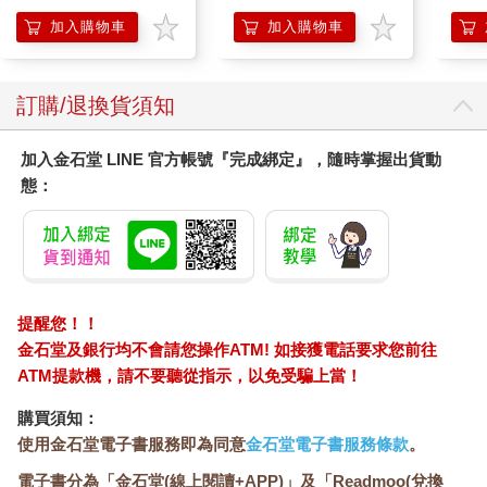
Hooray!
量的，但插頭連上電源打開就能傳電。花、草、樹木、山河大
加入購物車
加入購物車
地、飛鳥蟲魚，動物和人都是能量的載體。有時候我們說真的很
累，能量不夠要充電，我們可以在草地上小睡片刻，身體自然因
為休息了而變得精神。如果我們跟大地的能量連結，或跟宇宙不
訂購/退換貨須知
同星系的另一個維度，更接近源頭的能量連結又會如何？那將是
一個無盡的能量層面，一個人可能不需要那麼大的層面，但一條
加入金石堂 LINE 官方帳號『完成綁定』，隨時掌握出貨動
村、一個城市、一個國家，整個地球就需要龐大的能量去運作、
發展和改變。我們在不同的地方燃了一些能量點去接收，連結把
態：
這些能量用在適合的東西上。
至於用在那裡？小至醫好樓下的小狗，大至要改變大家的靈性覺
知。有些事情一個人做很難，能和同道一起做就熱鬧高興一點，
大家互相包容，無論有多麼天方夜談、怪力亂神，都會尊重去試
試，查探究竟。因為在這世上我們不知道不明白的事情實在太多
提醒您！！
了，尤其是不同維度及次元的事情，更需要保持開放誠懇的態
金石堂及銀行均不會請您操作ATM! 如接獲電話要求您前往
度。古人認為千里傳音是異想天開的事，現在不就每人手上一個
ATM提款機，請不要聽從指示，以免受騙上當！
電話嗎？飛機、大砲也是同類的事。
可是當我們正覺得人類的科技十分先進的時候，還是解不開金字
購買須知：
塔建造之迷，裡面所暗示的死後世界，不正是現代的神秘主義者
使用金石堂電子書服務即為同意
金石堂電子書服務條款
。
苦苦思量仍不得其解的嗎？哥貝克力石陣那些巨石和雕刻的圖案
要說的是什麼？復活節島的石像，麥田圈所要表達的訊息，都跟
電子書分為「金石堂(線上閱讀+APP)」及「Readmoo(兌換