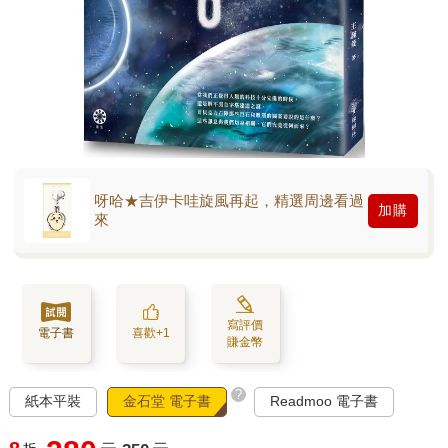
呀哈★吉伊卡哇旋風再起，精選周邊看過
加購
來
寫評價
電子書
喜歡+1
賺金幣
?
紙本平裝
金石堂 電子書
Readmoo 電子書