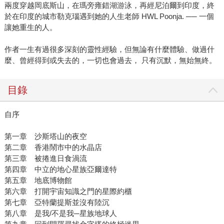
兩度穿越岡底斯山，在瑪旁雍錯湖游泳，再經尼泊爾到印度，終
於在印度的城市勒克瑙遇到她的人生老師 HWL Poonja. ── 一個
讓她重生的人。
作者一生有過很多深刻的靈性經驗，但無論有什麼體驗、做過什
麼、曾經得到或失去的，一切也會過去， 只有沉默，無始無終。
目錄
自序
第一章 沙斯塔山的夜空
第二章 香港鬧市中的水晶店
第三章 被捲進日食渦流
第四章 中立的地心星族亞爾達特
第五章 地底博物館
第六章 打開宇宙知識之門的星際約櫃
第七章 亞特蘭提斯並沒有陸沉
第八章 是我/不是我─星族地球人