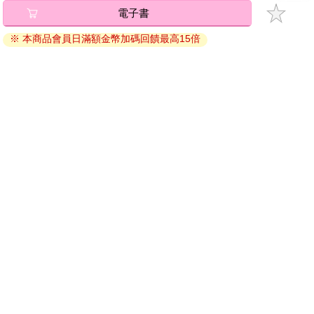
匙。有時候她出門了，店就休息，但如果你是有緣人，大門總會
電子書
為你開啟的。
退換貨須知：
千萬不要小看這家小小的水晶店，它可是香港一寶，為香港穩定
※ 本商品會員日滿額金幣加碼回饋最高15倍
因版權保護，您在金石堂所購買的電子書僅能以金石堂專屬
繁華作出一定的貢獻。洛娃在這裡所設的水晶網已跟地球不同的
的閱讀軟體開啟閱讀，無法以其他閱讀器或直接下載檔案。
光網點（Light Grid）連接：能量很強大。有一次素桑在店內感受
依據「消費者保護法」第19條及行政院消費者保護處公告之
到水晶的能量像灌注了魔法般，旁邊的東西因水晶陣強大的能量
「通訊交易解除權合理例外情事適用準則」，非以有形媒介
影響而變得不真實，它們的形像大小會改變，就好像你在開長途
提供之數位內容或一經提供即為完成之線上服務，經消費者
車，陽光照下來所出現的海市蜃樓，她感覺到那個能量已經成了
一個渦流，一個通往更高維度意識的門。
事先同意始提供。（如：電子書、電子雜誌、下載版軟體、
洛娃坐在落地大玻璃窗前，凝視沙斯塔山小石陣，中間的主晶石
虛擬商品…等），
不受「網購服務需提供七日鑑賞期」的限
呈灰白色，有半米高，下面像一個筒，上面是尖頂，就像一枝削
制
。為維護您的權益，建議您先使用「試閱」功能後再付款
尖了的鉛筆，中間掛了一顆沙斯塔山奧普，是一塊粉藍色的閃
購買。
石，旁邊一層一層地擺放了很多同樣的小晶石，當她正在檢查今
天晚上所需要的東西時，汐卡拿著大包小包推門進來。
「那麼早就來了嗎？還有好幾個小時才開始。」洛娃說。
「外面人太多太嘈吵，還是這裡安靜點，給你帶了這個東西。」
洛娃打量
汐卡手上黑色大鍋般的鐵盆，汐卡沒等洛娃開口就說：「你先把
它盛滿水，我
再跟你解釋。」
然後她們把水注了七分滿，汐卡解釋：「這個東西叫魚洗，又叫