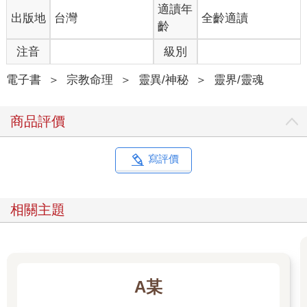
有些團體相約在沙斯塔山的山頂做冥想，也有人在豹草營
適讀年
出版地
台灣
全齡適讀
（Panther Meadow Campgrounds）搭起幾百個大大小小的帳
齡
篷，有音樂，有派對吃喝玩樂，也不乏觀星聊天，聞歌起舞，彼
此並沒有抵觸。不會有人說你的音樂妨礙了我的靜坐，一切在一
注音
級別
個互相尊重的氣氛下進行，也有人扶老攜幼來觀日食，感受這個
特別時刻，當然也有大規模的靈性活動，跟大地和宇宙連結。各
電子書
＞
宗教命理
＞
靈異/神秘
＞
靈界/靈魂
種堂而皇之的藉口來開派對，為這個日食帶來更多節日氣氛。
美國這次簡直就是發日食財，看日食濾光眼鏡全部售罄不說，蛋
商品評價
糕、甜甜圈、奶昔、T恤，各種小玩意都能跟日食扯上關係；公路
大塞車汽油漲價，有私人航空公司提供日食航班，這些航班沿著
日食的軌道飛行，乘客觀看日食的時間也會更長，但價格昂貴，
寫評價
令人咋舌。艾璣和朋友在營地繞了一圈之後回到酒店，躺在星空
下，彷彿又回到靈靜的空間。
「你看一下，我們正前方十二點鐘方向那一顆星，它好像一直在
相關主題
跟著我們，它特別亮，有看到嗎？」素桑說。
艾璣看過去確實有一顆很亮的星，一顆星，它並不屬於大熊座，
也不是室女座或半人馬座，它好像離她們比較近。
「可是它並不像一顆衛星。我一直有留意它，剛才我們坐車回來
就一直跟著，最初也以為是一顆衛星但它比較大，而且光的強度
A某
不同，現在更像是在觀察我們。」素桑接著說。
「你覺得它是飛碟嗎？」艾璣問。