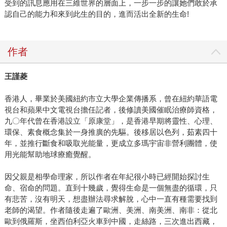
受到的訊息應用在三維世界的層面上，一步一步的讓她們敢於承
認自己的能力和來到此生的目的，進而活出全新的生命!
作者
王謹菱
香港人，畢業於美國紐約市立大學企業傳播系，曾在紐約華語電
視台和蘋果中文電視台擔任記者，後修讀美國催眠治療師資格，
九〇年代曾在香港設立「原康堂」，是香港早期將靈性、心理、
環保、素食概念集於一身推廣的先驅。後移居以色列，茹素四十
年，並推行斷食和吸取光能量，更成立多瑪宇宙非營利團體，使
用光能幫助地球療癒覺醒。
因父親是相學命理家，所以作者在年紀很小時已經開始探討生
命、宿命的問題。直到十幾歲，覺得生命是一個無盡的循環，只
有悲苦，沒有明天，想盡辦法尋求解脫，心中一直有種需要找到
老師的渴望。作者隨後走遍了歐洲、美洲、南美洲、南非：從北
歐到俄羅斯，坐西伯利亞火車到中國，走絲路，三次進出西藏，