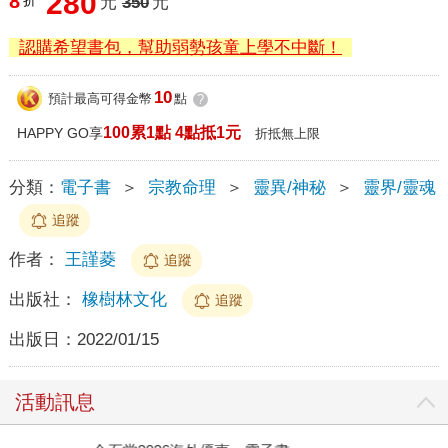
280
8
折
元
350
元
認購希望書包，幫助弱勢孩童上學不中斷！
10
預計最高可得金幣
點
?
100累1點 4點抵1元
HAPPY GO享
折抵無上限
分類：
電子書
＞
宗教命理
＞
靈異/神秘
＞
靈界/靈魂
追蹤
作者：
王謹菱
追蹤
出版社：
橡樹林文化
追蹤
出版日：
2022/01/15
活動訊息