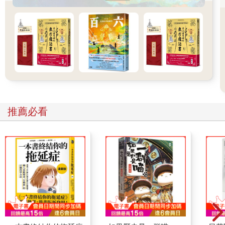
素桑去年有兩位朋友一直追蹤地下城的入口，當她們要進去的時
候，一鼓力量禁止她們前進，她們憶述指，入口有一種陰深、寒
氣，讓人感到很不舒服，兩個人坐在一旁，看了一會也不敢上
前，於是轉頭就走了。第二天鼓起勇氣回去，卻怎樣也找不著。
明明在外面做了記號，下山的時候也拍了照片，雖然走的時候已
日落，但她們都很用心記著原路足跡，第二天回去的時候就是找
不到。她們認為當天就應該嘗試進去，不然可能一生再也沒有機
會找到了。生命裡所決定的每一件事，不論是大是小都會影響我
們一生，人生就是不斷串連的事件，每一個決定，每一個當下是
同等重要的，只是大部分人沒有察覺到。假設素桑當日沒有決定
推薦必看
去印度、沒有認識她的老師，素桑相信她絕對不會是今天的素
桑。
當素桑說話時，那顆看起來很亮的星星，好像突然間來到她們面
前，素桑都看見了，它散發著一種柔和的光近乎催眠地籠罩著她
們，她的內心如湖水般平靜，像跟天空大地一同呼吸，然後那顆
星沒有任何預兆，在一剎那消失得無影無蹤。
她們對看，在對方的眼中見到自己，明亮而充盈。
第二章 香港鬧市中的水晶店
當我們正覺得人類的科技十分先進的時候，還是解不開金字塔建
造之迷，裡面所暗示的死後世界，不正是現代的神祕主義追求者