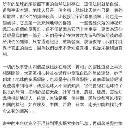
所有的星球必須按照宇宙的自然法則存在，這個法則就是自然、
道和宇宙本源。地球人只是一個名稱，就好比天使也只是一個外
星族群，但它們的頻率較高，比較接近宇宙原創頻率；龍也是一
個族群，它是第一批來到地球的群體……一些曾經失落的神秘知
識正在這個維度復甦，這不僅是因為它們非常重要，更因為這些
曾經是我們的一部分，它們是宇宙在無數次創造和毀滅前後教導
給我們的知識。只有通過記憶、重新發掘、恢復教導，我們才能
保持真正的自己，因為我們從來不曾知道真相，也從未接觸過真
相。
一切的故事皆由四個星族姐妹在尋找「實相」的靈性道路上再次
相遇開始，大家互相扶持並在過程中發現自己的星族連繫。她們
創建了地球的多瑪學院，也就是宇宙最高學院，這個學院曾經派
過使者來到地球，傳授地球人不同的知識，它們曾經在地球待了
很長的時間，把關於星宿天象、計算日曆、農耕、建築、靈性知
識傳授給地球人。確實，無論是哪一個時期、民族你都可以找到
相同的標記，如在埃及、中國、西藏、日本、南美都能夠找到生
命之花的圖案……
書中的主角從完全不理解到逐步探索接收訊息，再循著感覺把接