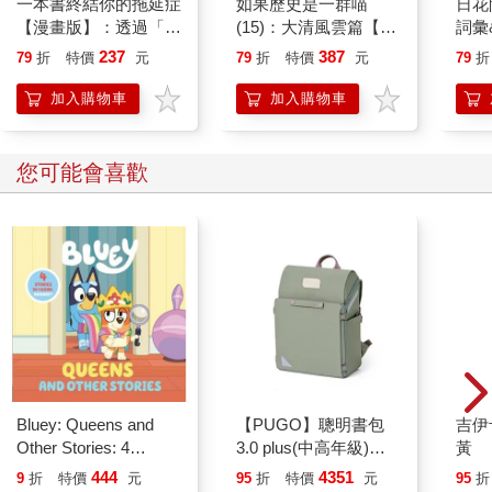
苦苦思量仍不得其解的嗎？哥貝克力石陣（Gobekli Tepe）那些巨
一本書終結你的拖延症
如果歷史是一群喵
日花
【漫畫版】：透過「小
(15)：大清風雲篇【萌
詞彙
石和雕刻的圖案要說的是什麼？復活節島的石像，麥田圈所要表
行動」打開大腦的行動
貓漫畫學歷史】
達的訊息，都跟我們很有切身關係，它們究竟從何而來？沒有一
237
387
79
折
特價
元
79
折
特價
元
79
折
開關，懶人也能變身
個問題我們能解答。或許尋找答案的方法一開始就是不對的……
「行動派」的37個科
加入購物車
加入購物車
學方法
全日食將至，半個地球的人在等待，有千里迢迢親身來到美國
的，也有安坐家中透過網路收看。這次是自一九一八年（即相隔
您可能會喜歡
九十九年）以來首次橫跨美國各州的日全食，下次要待二○二四年
四月，這是美國九十九年來覆蓋範圍最大的日食。
這場從美國西岸延伸至東南部大西洋沿岸南卡羅來納州的天文現
象，「日全食帶」範圍寬一百一十三公里，長四千八百公里。當
月亮擋住太陽，只剩日冕時，預計會吸引幾百萬人觀看；若再加
上透過電視或網路收看的人，根據美國天文學會（AAS）天文學
家費恩柏格表示：「這絕對會是史上最多人觀看的日全食。」
洛娃看著電腦上的新聞，鋪天蓋地的報導即將出現的獅子座日
食。網上看日食的眼鏡全部售罄，大家都在期待這一分一秒的來
臨。她在想艾璣和素桑昨天就應該到達沙斯塔山，她們沒有選擇
去俄勒岡州看而選擇到這裡，雖然只能看到90%的日食，但她身
Bluey: Queens and
【PUGO】聰明書包
吉伊
負一個任務──必須在沙斯塔山這座像接受收器一樣的山，趁日食
Other Stories: 4
3.0 plus(中高年級)沙
黃
時的能量來激活位於香港一家小水晶店的沙斯塔山石陣能量。
Stories in 1 Book.
綠 全新進化玩美上市
444
4351
9
折
特價
元
95
折
特價
元
95
折
能量存在於一切有形無形的物質和非物質內，當然死物是沒有能