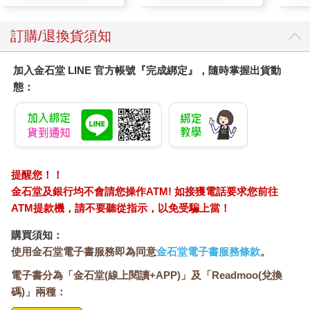
鑽石大亨尼拉夫．莫迪（Nirav Modi）用古老的支付工具並且夥
同內部人員從印度旁遮普國家銀行偷取十五億美元。支付方式是
通往金錢的通道，因此總是多方的目標。
訂購/退換貨須知
支付方式之所以重要，不只是因為能夠做什麼，還有當中包含的
加入金石堂 LINE 官方帳號『完成綁定』，隨時掌握出貨動
資訊：支付當中的資料當然是那些想利用資料獲利者稱頌的標
態：
的，同樣也讓相關機構在追蹤恐怖分子或軍火交易時讚不絕口；
同樣的，那些想要在經濟或地理政治取得優勢的國際人士，同樣
也高度讚譽這些資料；追查逃稅者的政府機構也是如此，更不用
說那些懷疑配偶出軌者想要攤牌時用來當作證據了。
相對而言，由於隱私權條款，擁有權限制，累積整理相關資料的
提醒您！！
挑戰，我們的支付資料不可能像個資那樣被廣泛使用。但在獲利
金石堂及銀行均不會請您操作ATM! 如接獲電話要求您前往
與政治權力岌岌可危時，很難說銀行會永遠如此。
ATM提款機，請不要聽從指示，以免受騙上當！
最後在少數國家當中，支付與存款體系是合而為一的。銀行「擁
購買須知：
有」支付體系，享受著兩者的好處。但銀行並沒有支付的神聖權
使用金石堂電子書服務即為同意
金石堂電子書服務條款
。
利。支付與風險、流動性、技術、網路、體制有關。銀行非常擅
電子書分為「金石堂(線上閱讀+APP)」及「Readmoo(兌換
長前兩項（風險和流動性），中間兩項（技術和網路）則表現一
般，在第五項（體制）則沒有比其他機構好；你大可以說科技公
碼)」兩種：
司是他們的鏡像，這些公司在技術與網路方面發揮主要專長，擅