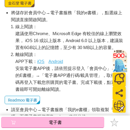
長建構體制，但卻沒有風險與流動性的專業，不過現在他們卻涉
足支付這一塊。他們擁有網路的力量與行銷知識，將存款與支付
將儲存於會員中心→電子書服務「我的e書櫃」，點選線上
一分為二，改變我們目前習慣的付款方式。輕鬆就能支付有助於
閱讀直接開啟閱讀。
刺激商業活動，但把支付和銀行服務拆開會造成其他後果，目前
線上閱讀：
很少有人想到這點。
建議使用Chrome、Microsoft Edge 有較佳的線上瀏覽效
果， iOS 16 或以上版本，Android 6.0 以上版本，建議裝
社會「認為」的金錢世界運作方式及其「實際」的運作方式之間
置有6GB以上的記憶體，至少有 30 MB以上的容量。
存在著鴻溝，最後往往會讓整個社會付出代價。就像把戰爭的責
離線閱讀：
任全留給將軍扛實在太過沉重了一樣，金錢與支付的責任全由專
APP下載：
iOS
Android
家一肩扛起，同樣也太過沉重。在金錢的世界當中，沒有什麼比
安裝電子書APP後，請依照提示登入「會員中心」→「我
支付對日常生活造成的影響更大，也可以說金錢中的支付是最常
遭到忽略的。我們希望藉由本書彌補這個部分，縮小我們對支付
的E書櫃」→「電子書APP通行碼/載具管理」，取得通行
的依賴與對支付認知之間的鴻溝。
碼再登入下載您所購買的電子書。完成下載後，點選任一
書籍即可開始離線閱讀。
CHAPTER 2 如果錢不會移動，那要如何使世界運轉？
在二〇一八年，一個轉變命運的下午，金融時報記者婕米瑪．凱
請至會員中心→電子書服務「我的e書櫃」領取複製『兌換
莉（Jemima Kelly）用她的iPhone 支付了倫敦一．五英鎊的公車
碼』至電子書服務商Readmoo進行兌換。
費用。十五分鐘之後，查票員要查票時，她發現iPhone沒電了。
電子書
在被要求出示付款證據的狀況之下，最後她提供了銀行往來紀錄
退換貨須知：