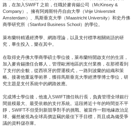
路，在加入SWIFT 之前，任職於麥肯錫公司（McKinsey &
Company）。擁有阿姆斯特丹自由大學（Vrije Universteit
Amsterdam）、馬斯垂克大學（Maastricht University）和史丹佛
商學研究所（Stanford Business School）的學位。
萊布蘭特精通經濟學、網路理論，以及支付標準相關術語的研
究，畢生投入，樂在其中。
在取得史丹佛大學商學碩士學位後，萊布蘭特開啟支付的生涯，
加入麥肯錫擔任合夥人，管理歐洲地區的支付業務，在那裡看到
了支付的全貌，從西班牙的營運模式，一路到波蘭的組織和策
略。接著他重返學術界，獲得馬斯垂克大學經濟學博士學位，研
究主題是支付系統中的網路效應。
完成博士學位後，他進入SWIFT擔任執行長，負責管理全球銀行
間規模最大、最受依賴的支付系統。這段將近十年的時間並不平
靜，SWIFT不但受到新競爭對手的挑戰、被當作一顆地緣政治足
球、儼然被視為全球高價盜竊的最佳下手目標，而且成為備受爭
議的資料儲存庫。