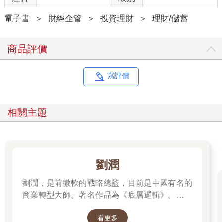
支付可能不怎麼有趣，但卻非常強而有力，也非常重要：我們如
何支付這件事，對日常生活有著實際且深遠的影響。支付的方式
電子書
＞
財經企管
＞
投資理財
＞
理財/儲蓄
對了，經濟活動就會欣欣向榮；支付的方式錯了，經濟活動就會
遭到扼殺。沒有支付，錢就不會發揮作用，如果錢失效了，我們
商品評價
的經濟與社會就可能（或者恕我直言，是就會）失去作用。想像
一下貨架上沒有食物，油泵沒有油，沒有供電網的情形，還記得
美國記者阿弗雷德．亨利．路易士（Alfred Henry Lewis）所說的
寫評價
話嗎：「人類與混亂狀態之間的距離只有九餐之遙。」我們與其
說是那條不可跨越的準則，不如說是我們間的支付系統以及法律
規範完全崩壞的距離。
相關主題
支付的豐富程度與重要性，使這個議題在任何時候都攸關重大，
但今天更值得我們探討，因為支付的「當下」比過去更令人興
奮。改變的速度很快。各國或是各州幾乎在一夜之間就推翻了過
去的習慣，錢潮以前所未有的方式湧入該產業。
劉潤
支付很可能是簡單且即時的動作，但我們今日所選擇的支付方式
劉潤，是前微軟的戰略總監，目前是中國有名的
卻會帶來深遠的影響。我們支付的方式正在改變，運用的支付工
商業轉型大師。著名作品為《底層邏輯》。唯有
具也在改變，這些改變的結果讓我們不僅使用錢包；新的支付方
透過「底層邏輯+環境變數」，才能在千變萬化
式讓我們能夠用前所未有的方式花錢與借錢。這些都太重要了，
看更多
的世界中，認清所有真相！