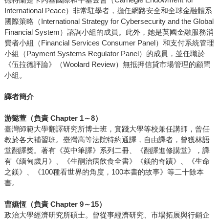
International Peace）非常駐學者，擔任網路安全和全球金融體系
國際策略（International Strategy for Cybersecurity and the Global
Financial System）諮詢小組的成員。此外，她是英國金融服務消
費者小組（Financial Services Consumer Panel）和支付系統管理
小組（Payment Systems Regulator Panel）的成員，並任職於
《伍拉德評論》（Woolard Review）無抵押信貸市場管理的顧問
小組。
譯者簡介
游懿萱（負責 Chapter 1～8）
臺灣師範大學翻譯研究所博士班，實踐大學等校兼任講師，曾任
教於各大補習班。臺灣高等法院特約通譯，自由譯者，曾獲林語
堂翻譯獎。著有《英中筆譯》系列二冊、《翻譯進修講堂》，譯
有《緬甸歲月》、《生酮治病飲食全書》《鎂的奇蹟》、《生命
之鎂》、《100種看世界的角度，100本書的故事》等二十餘本
書。
曹嬿恆（負責 Chapter 9～15）
政治大學經濟研究所碩士。曾從事經濟研究、市場拓展與行銷企