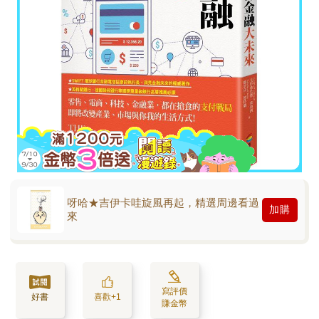
呀哈★吉伊卡哇旋風再起，精選周邊看過
加購
來
寫評價
好書
喜歡+1
賺金幣