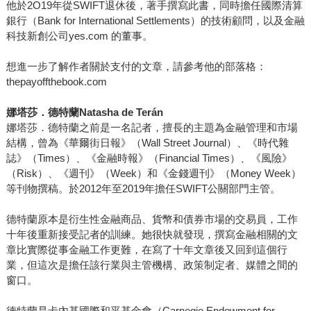
他於2O19年從SWIFT退休後，著手撰寫此書，同時擔任國際清算
銀行（Bank for International Settlements）的技術顧問，以及金融
科技新創公司yes.com 的董事。
想進一步了解作者關於支付的文章，請參考他的部落格：
thepayoffthebook.com
娜塔莎．德特蘭Natasha de Terán
娜塔莎．德特蘭之前是一名記者，擅長的主題為金融管理和市場
結構，曾為《華爾街日報》（Wall Street Journal）、《時代雜
誌》（Times）、《金融時報》（Financial Times）、《風險》
（Risk）、《週刊》（Week）和《金錢週刊》（Money Week）
等刊物撰稿。於2012年至2019年擔任SWIFT公關部門主管。
德特蘭原本是衍生性金融商品、貨幣和債券市場的交易員，工作
十年後重新接受記者的訓練。她很快就發現，撰寫金融相關的文
章比實際從事金融工作更難，在寫了十年文章後又回到這個行
業，但這次是擔任該行業與主管機構、政策制定者、媒體之間的
窗口。
德特蘭是卡內基國際和平基金會（Carnegie Endowment for