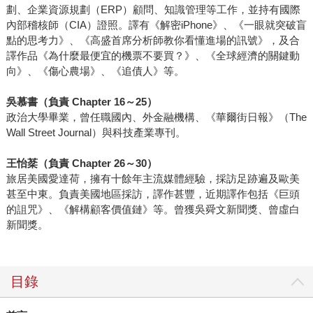
劃、企業資源規劃（ERP）顧問、知識管理等工作，並持有國際
內部稽核師（CIA）證照。譯有《解密iPhone》、《一眼就突破盲
點的思考力》、《高盛首席分析師教你看懂進場的訊號》，及合
譯作品《為什麼最便宜的機票不要買？》、《全球經濟的關鍵動
向》、《傷心農場》、《追債人》等。
吳慕書（負責 Chapter 16～25）
政治大學畢業，曾任職國內、外金融機構、《華爾街日報》（The
Wall Street Journal）與科技產業專刊。
王怡棻（負責 Chapter 26～30）
旅居美國愛達荷，擁有十餘年主流媒體經驗，採訪足跡遍及歐美
甚至中東。負責美國地區採訪，譯作甚豐，近期譯作包括《巨頭
的詛咒》、《解構顧客價值鏈》等。曾獲吳舜文新聞獎、曾虛白
新聞獎。
目錄