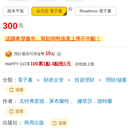
?
紙本平裝
金石堂 電子書
Readmoo 電子書
300
元
認購希望書包，幫助弱勢孩童上學不中斷！
15
預計最高可得金幣
點
?
100累1點 4點抵1元
HAPPY GO享
折抵無上限
分類：
電子書
＞
財經企管
＞
投資理財
＞
理財/儲蓄
追蹤
作者：
戈特弗里德．萊布蘭特
、
娜塔莎．德特蘭
追蹤
出版社：
商周出版
追蹤