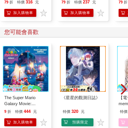
誰都能自在相處
行動」打開大腦的行動
316
237
79
折
特價
元
79
折
特價
元
79
折
的款項同時流向來自約世界兩百多國約兩萬五千間銀行，但幾乎
開關，懶人也能變身
每一筆跨國的支付僅經由十五間銀行之一。當中包含了許多技
「行動派」的37個科
加入購物車
加入購物車
術，但僅有一些技術是所有支付都需要的。支付的網路既是單數
學方法
也是複數的：就像網路是單一的系統，但結合了大量的子系統。
您可能會喜歡
廣大系統的一些部分多到難以勝數。目前沒有已知的資料記載這
些主要的支付方式，這些數字與大小會讓交易癱瘓。支付可能是
不記名或記名的，或者在加密貨幣的狀況下是兩者並存的：比特
幣的交易是匿名的，但所有人都看得到。系統同時是透明也是不
透明的；既乾淨又骯髒，壞人可以用，好人也可以用。
支付當中包含了國際間的錯綜複雜關係，地理政治關係，搶劫以
及法院的攻防，這些一點都沒有少。
藉由破壞支付程序以獲取不法利益的情形也在所多有，同時包含
The Super Mario
《星星的觀測日誌》
【電
了高科技與低階的手法。還記得《終極警探3》（Die Hard with a
Galaxy Movie:
mem
Vengeance）電影當中的情節，那些壞人想要從紐約央行偷黃金
Peach`s Birthday
的場景？二十年之後，北韓的駭客深入孟加拉的央行網路，想從
444
320
9
折
特價
元
特價
元
特價
Surprise: The Super
央行的帳戶當中獲取十億美元。接著還有高盛最低階的助理在高
Mario Galaxy Movie
加入購物車
預購限定
階合夥人的眼皮底下，用不起眼的支票簿盜取數百萬英鎊。還有
Storybook