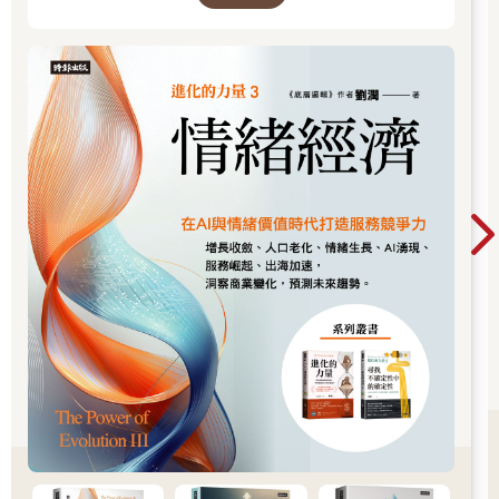
不容我們忽視或是留待專家面對，這也就是本書要探討這個主題
的原因。
改變支付方式同時帶來了風險與機會。科技改變了全球的支付方
式，但卻沒有一體適用的解決方法，因此風險相當高。
我們的社會是貨幣的社會；因此，這仰賴大家用錢。可選擇的支
付方式決定了是否、在何處以及如何融入社會。要用錢，你就必
須能夠移動錢，但如果我們選擇了自私的支付方式，導致社會的
某些部門無法再這麼做，結果會如何？如果無現金的數位支付選
擇，使得大都會的人口承受不公的沉重負擔，甚至排除那些鄉村
地區的居民、窮人、老年人、或是數位弱勢者，又會如何？如果
某些人無法付款或是收款，那麼他們在社會當中如何擁有籌碼？
接著就是教育與節儉的問題了。如果小孩都碰不到錢，那麼我們
要如何教小孩節儉？如果我們沒有看到數字，更沒有支付的慘痛
經驗，又怎麼會規劃預算？那些想要分期付款的人，在瘋狂的人
群中摩肩擦踵的人，以及那些投資與規範支付的人，仍沒有完全
了解分拆與重新包裝支付款項的後果。
我們的支付方式，決定了誰能夠取得我們的資料，在支付的時候