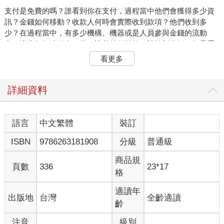
支付是免費的嗎？誰看到你在支付，過程當中他們會獲得多少資
訊？金錢如何移動？收款人何時會實際收到款項？他們收到多
少？在過程當中，有多少機構、機器或是人員參與金錢的流動
中？這些如何連結在一起？誰替他們付款？誰控制他們？如果系
統無法運作，那結果又會如何？
看更多
如果你特別留意，就會發現支付的行為無所不在。在收銀台前，
你可能會使用硬幣、信用卡或手機支付。在網路上，你會把虛擬
詳細資料
購物車推到虛擬收銀台處，使用你的虛擬信用卡。沒錯，就是如
此。比較少人注意的，是你用定期支付或是直接從帳戶扣款的方
式支付每個月的房租、貸款、水電費等。更少人注意的，就是你
語言
中文繁體
裝訂
在亞馬遜網站上付費看電影，或是搭乘Uber 的時候。無疑地，一
ISBN
9786263181908
分級
普通級
些絕頂聰明的人正不斷努力的把我們的支付方式變得更容易。
商品規
據說金錢就是讓社會能夠超越史前部落的三個抽象概念之一（另
頁數
336
23*17
格
外兩個是宗教與文字書寫）。我們都知道錢很重要，即使我們對
錢扮演的角色不怎麼感興趣也一樣。但錢最終的目的當然就是要
適讀年
出版地
台灣
全齡適讀
使用，用來支付，這也就是為什麼我們多少都該了解支付運作的
齡
方式。
注音
級別