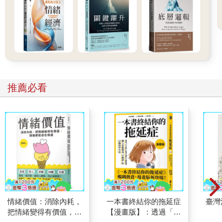
會有什麼風險，以及要付多少錢給支付的服務。這是由於改變的
並非支付方式本身，也包含了背後支持支付方式的系統，以及擁
有那些系統的人。除此之外，支付的經濟也在改變當中，支付的
政策正在改變，支付方式背後的力量也在改變。我們支付方式的
每個部分，都有著多方角力，例如央行與社群媒體龍頭。我們做
出的日常支付選擇，都預示著我們未來的支付方式：我們所有的
選擇，會決定哪些群體能從支付當中獲得多少利益；誰「擁有」
支付的權力，以及如何運用這種權力。這些改變的潛在影響與分
推薦必看
支影響相當大，可以說是難以估量。
接著就是支付方式的多元性。個人痛苦平凡的支付方式很可能只
是個人的事，但是整體而言卻是強而有力、具有政治性且往往無
所不在。支付的世界是全球性的，但支付的體制卻與地方有強烈
的關聯。支付的行為是立即的，但是收到支付款項的時間往往慢
到令人挫折。這是多方規範形成的雙邊作業。支付同時包含了操
作與流程：可以是實體有形的，數位或類比的，古老或是最新
的，有時候同時並存。支票很可能是老派的支付方式，但是在處
理時卻需要最新的影像技術。
情緒價值：消除內耗，
一本書終結你的拖延症
臺灣
把情緒變得有價值，跟
【漫畫版】：透過「小
支付的市場（可說完全不是個市場）同時是集中與分散的。支付