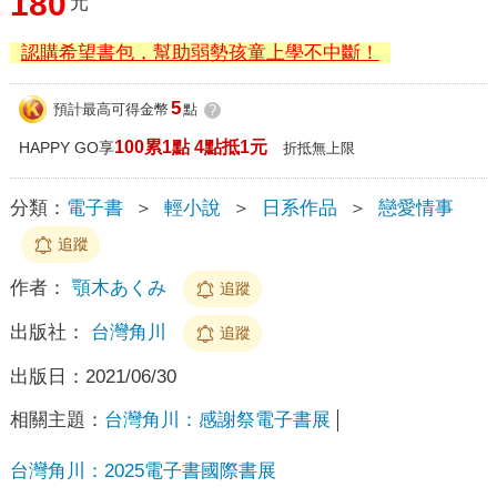
180
元
認購希望書包，幫助弱勢孩童上學不中斷！
5
預計最高可得金幣
點
?
100累1點 4點抵1元
HAPPY GO享
折抵無上限
分類：
電子書
＞
輕小說
＞
日系作品
＞
戀愛情事
追蹤
作者：
顎木あくみ
追蹤
出版社：
台灣角川
追蹤
出版日：
2021/06/30
相關主題：
台灣角川：感謝祭電子書展
台灣角川：2025電子書國際書展