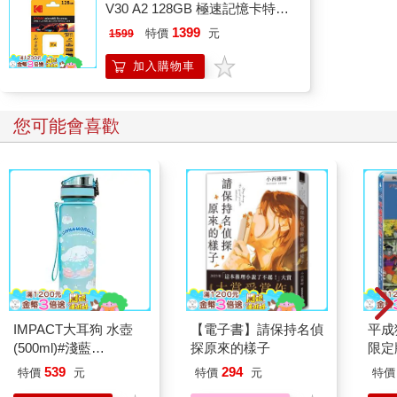
V30 A2 128GB 極速記憶卡特仕
男子再次轉動他的眼球望向這名青年。
版
1399
特價
元
1599
對他來說，將三件式西裝極其自然地穿上身的這名褐髮青年，雖
加入購物車
然有些不好應付，但在這次的任務中是必要的一顆棋子。
「你有什麼事？」
您可能會喜歡
「敝人想為了先前那件事徵詢您的許可。」
對了，他有要求這顆棋子暫時「等著」。
男子試著喚起這陣子時常變得模糊的記憶，終於想起了青年今天
來到這裡的理由。
「是嗎？」
IMPACT大耳狗 水壺
【電子書】請保持名偵
平成
他簡短回應在自己枕邊叩首的青年。
(500ml)#淺藍
探原來的樣子
限定
IMCMB01LB
539
294
特價
元
特價
元
特價
準備工作馬上就要完成了，過不久……再過不久，男子就能夠排
除令他畏懼的一切。