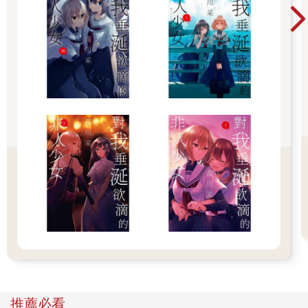
力，也是理所當然。
「非……非常抱歉！」
惶恐到讓人覺得有點可憐的她，慌慌張張地朝新低頭致歉。看著
這樣的她，新的內心湧現了些許的同情、以及「原來我必須守護
這樣的一名女性啊」這種奇妙的、恍然大悟的感覺。
原來如此。孱弱到這種程度的話，確實有從旁守護的必要性。
──雖然她的個性果然陰暗到讓人有些厭煩就是。
「噢，請妳抬起頭吧。」
不管怎麼說，命運的齒輪已經開始轉動了。
將她捲入、然後奪走。透過這樣的方式，新才能找出自己的存在
價值。
他堆出一個溫柔和善的笑容，和她正面相視。寬廣的宴客廳裡一
推薦必看