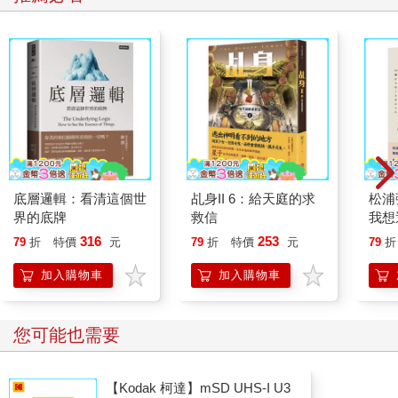
片寂靜。
室內的裝潢極其華麗，但擺放的物品數量卻相當少，只有鋪在房
間正中央的一床被褥而已。被褥上躺著一名年老的男子。
「可恨，真是礙眼。」
男子轉動他凹陷眼窩裡的乾癟眼球，恨恨地這麼自言自語。然
而，宛如枯木那般細瘦的身軀，讓他的話語聽起來只像是無力的
吐氣聲。
底層邏輯：看清這個世
乩身II 6：給天庭的求
松浦
界的底牌
救信
我想
被譽為是帝國裡最崇高的存在的他，過去身邊原本圍繞著許許多
316
253
79
折
特價
元
79
折
特價
元
79
折
多的人，但現在卻淪落到如此孤單淒涼的處境。這樣的情況，除
了諷刺以外，或許找不到其他形容詞了吧。
加入購物車
加入購物車
「陛下，能打擾您片刻嗎？」
您可能也需要
這時，房間外頭傳來一個人聲。男子淡淡回了一句「無妨」之
後，一名青年以優雅的動作輕輕拉開日式拉門，安靜地踏進房
裡。
【Kodak 柯達】mSD UHS-I U3