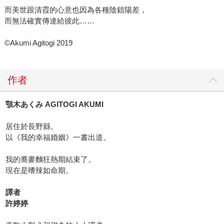
而美世跟清霞的心意也因為各種陰錯陽差，
而無法確實傳達給彼此……
©Akumi Agitogi 2019
作者
顎木あくみ AGITOGI AKUMI
居住於長野縣。
以《我的幸福婚姻》一書出道。
我的蕎麥麵狂熱期結束了。
現在是嗜辣如命期。
譯者
許婷婷