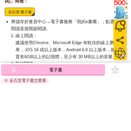
碼)」兩種：
令人不快、厭煩又憤恨不已。
將儲存於會員中心→電子書服務「我的e書櫃」，點選線上
然而，倘若在這個關頭放棄，一切都將付諸流水。
閱讀直接開啟閱讀。
為了讓自己的血脈繼續傳承下去，為了不讓這個血脈受到任何迫
線上閱讀：
害，為了留下和自己相聯繫的東西──他必須排除所有威脅。
建議使用Chrome、Microsoft Edge 有較佳的線上瀏覽效
果， iOS 16 或以上版本，Android 6.0 以上版本，建議裝
「可別誤判了時機。」
置有6GB以上的記憶體，至少有 30 MB以上的容量。
離線閱讀：
「遵旨。那麼，敝人會一如計畫那樣開始採取行動。」
電子書
APP下載：
iOS
Android
安裝電子書APP後，請依照提示登入「會員中心」→「我
再次朝男子行禮致意後，青年帶著輕巧的腳步聲離開。
※ 金石堂電子書怎麼看
的E書櫃」→「電子書APP通行碼/載具管理」，取得通行
碼再登入下載您所購買的電子書。完成下載後，點選任一
寂靜再次籠罩了寬廣的宴客廳。
書籍即可開始離線閱讀。
男子試著想像未來。然而，即使閉上眼，他也已經看不見任何景
象。不過，從過去到現在，上天原本就不曾讓男子預知他的後代
的未來。正因如次，為了確實掌握住自己想像中的未來，男子才
請至會員中心→電子書服務「我的e書櫃」領取複製『兌換
要主動出擊。
碼』至電子書服務商Readmoo進行兌換。