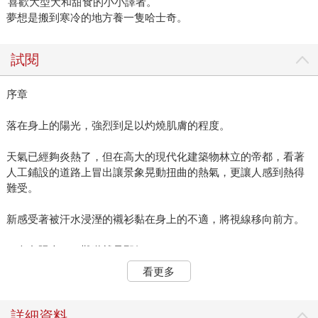
喜歡大型犬和甜食的小小譯者。
夢想是搬到寒冷的地方養一隻哈士奇。
試閱
序章
落在身上的陽光，強烈到足以灼燒肌膚的程度。
天氣已經夠炎熱了，但在高大的現代化建築物林立的帝都，看著
人工鋪設的道路上冒出讓景象晃動扭曲的熱氣，更讓人感到熱得
難受。
新感受著被汗水浸溼的襯衫黏在身上的不適，將視線移向前方。
（白色陽傘……難道就是那個？）
看更多
那裡有一名撐著陽傘佇立在街頭的年輕女子。她身上的一襲和
服，以充滿夏日風情的藍與白為底色，再以清純而惹人憐愛的石
竹花圖樣點綴。錯不了的。臉色看起來蒼白不已、感覺隨時都會
詳細資料