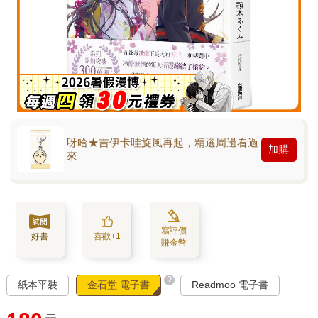
呀哈★吉伊卡哇旋風再起，精選周邊看過
加購
來
寫評價
好書
喜歡+1
賺金幣
?
紙本平裝
金石堂 電子書
Readmoo 電子書