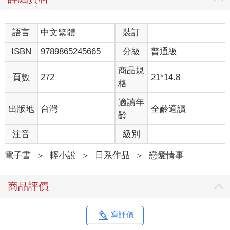
倒下的她，正是新的目標對象。
雖說是目標對象，但新目前並沒有與她接觸的必要。他只是想來
語言
中文繁體
裝訂
看看傳聞中的她──名為齋森美世的人物。
ISBN
9789865245665
分級
普通級
不過，無論對方是什麼樣的存在，新等人的計畫都不會改變。因
商品規
此，他這樣的視察，並沒有太大的意義。這純粹是他興趣使然的
頁數
272
21*14.8
格
行為罷了。
適讀年
出版地
台灣
全齡適讀
（都已經痴痴等待那麼久了，我只要能有屬於自己的職責就
齡
好。）
注音
級別
重要的是擁有那種異能的人本身，以及新和族人的職責……還有
夙願。
電子書
＞
輕小說
＞
日系作品
＞
戀愛情事
新並不在意齋森美世這個個體如何，頂多只希望她的個性不要太
商品評價
難纏，所以才特地來到這裡確認。
不過，話說回來──
寫評價