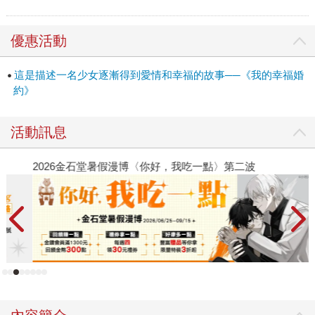
優惠活動
這是描述一名少女逐漸得到愛情和幸福的故事──《我的幸福婚
約》
活動訊息
2026金石堂暑假漫博〈你好，我吃一點〉第二波
金