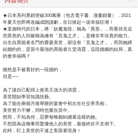
內容簡介
★日本系列累銷突破300萬冊（包含電子書、漫畫銷量），2021
年夏天也即將改編成朗讀劇，在日掀起一波幸福狂潮！
★某個時代的日本，將「妖魔鬼怪」稱為「異形」，而看得見這
些異形的人則被稱為擁有「見鬼之才」，是種非常珍貴的能力。
出生自異能者名門的齋森美世，卻沒有「見鬼之才」，而與她締
結婚約的，是當今最強的異能者久堂清霞，這段婚姻的結局，真
的會幸福嗎？
雖然是不被看好的一段婚約，
但是──
為了讓自己配得上俊美又強大的清霞，
美世開始學習知識技藝。
為了能在兩個月後舉辦的宴會中初次在社交界亮相，
美世努力不懈，同時也樂在其中。
然而，不知為何，惡夢每晚都糾纏著這樣的她。
不想因為這種事而驚擾他人的美世，最後終於不支倒下。
此時，盯上美世的不速之客跟著現身！