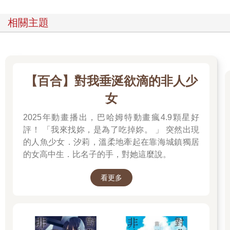
（該說是平凡……還是不起眼呢？感覺是個個性陰沉的女人
啊。）
相關主題
要是繼續惡化下去，她看起來說不定會變得像個幽魂。根據新聽
來的情報，她在和久堂家當家訂婚後，外表和內在應該都開始出
現變化的徵兆才對。
【百合】對我垂涎欲滴的非人少
新鬱悶地嘆了一口氣時，朝這裡走過來的她，身子突然失去平衡
地晃了晃。
女
──她會跌倒。
2025年動畫播出，巴哈姆特動畫瘋4.9顆星好
評！ 「我來找妳，是為了吃掉妳。 」 突然出現
但也無所謂──儘管內心冷冷地這麼想，新仍不自覺地伸出自己的
的人魚少女．汐莉，溫柔地牽起在靠海城鎮獨居
手。
的女高中生．比名子的手，對她這麼說。
「哎呀。」
看更多
佯裝成只是湊巧伸出援手的他，嗓音聽起來格外虛假。
一如弱不禁風的外表，險些暈倒在地的她，身子輕盈又細瘦不
已。憑她這個樣子，就算只是大熱天站在路上，會消耗掉所有體