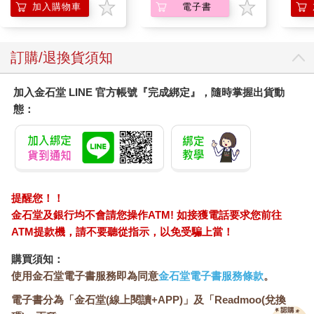
加入購物車
電子書
「請您下達許可吧，敝人無法再繼續等待下去，應當讓萬物回歸
正軌。懇請您給予吾等一償夙願的機會。」
訂購/退換貨須知
「──別太放肆，注意你的說話語氣。」
加入金石堂 LINE 官方帳號『完成綁定』，隨時掌握出貨動
「……非常抱歉。」
態：
儘管是氣若游絲的一聲斥責，但已經足夠讓情緒有些激動的青年
閉上嘴巴。
即使肉體日漸衰老，男子與生俱來的威嚴依舊存在。
提醒您！！
「近期狀況會出現變化，我允許你開始行動。」
金石堂及銀行均不會請您操作ATM! 如接獲電話要求您前往
ATM提款機，請不要聽從指示，以免受騙上當！
這麼表示後，男子因焦躁和屈辱感而狠狠咬牙。
購買須知：
自己為何非得為區區一個毛頭小子和小丫頭如此費心？原本根本
使用金石堂電子書服務即為同意
金石堂電子書服務條款
。
不值得一提的人，現在卻這般牽動著男子的的心情，這實在非他
電子書分為「金石堂(線上閱讀+APP)」及「Readmoo(兌換
所願。