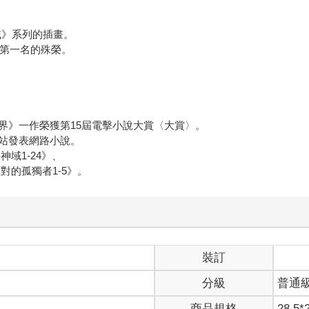
劍神域》系列的插畫。
得第一名的殊榮。
界》一作榮獲第15屆電擊小說大賞〈大賞〉。
站發表網路小說。
劍神域1-24》、
》、《絕對的孤獨者1-5》。
裝訂
分級
普通
商品規格
28.5*