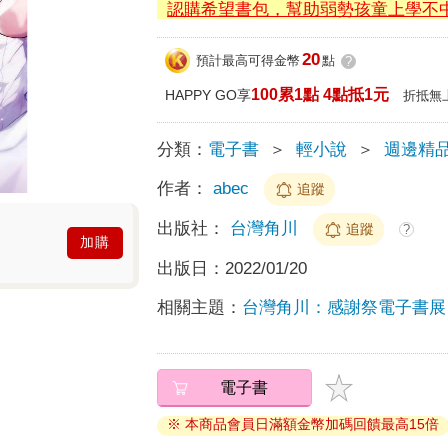
認購希望書包，幫助弱勢孩童上學不
20
預計最高可得金幣
點
?
100累1點 4點抵1元
HAPPY GO享
折抵無
分類：
電子書
＞
輕小說
＞
週邊精
作者：
abec
追蹤
出版社：
台灣角川
追蹤
?
加購
出版日：
2022/01/20
相關主題：
台灣角川：感謝祭電子書展
電子書
※ 本商品會員日滿額金幣加碼回饋最高15倍