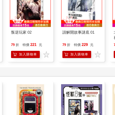
叛逆玩家 02
請解開故事謎底 01
221
229
79
折
特價
元
79
折
特價
元
加入購物車
加入購物車