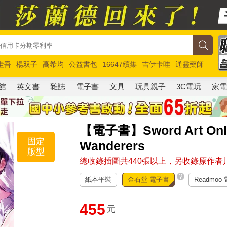
圭吾
楊双子
高希均
公益書包
16647續集
吉伊卡哇
通靈藥師
路邊攤新作
馬斯克
玩具總動員5
超慢跑
館
英文書
雜誌
電子書
文具
玩具親子
3C電玩
家
【電子書】Sword Art O
固定
Wanderers
版型
總收錄插圖共440張以上，另收錄原作
?
紙本平裝
金石堂 電子書
Readmoo
455
元