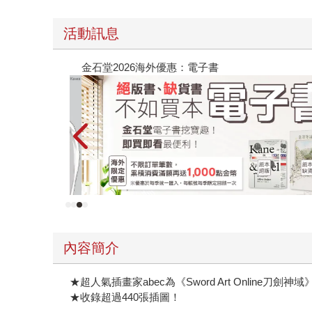
活動訊息
原本只是跟全校第一美少女商量彼此摯友的戀愛煩
的存在（１）
內容簡介
★超人氣插畫家abec為《Sword Art Online刀
★收錄超過440張插圖！