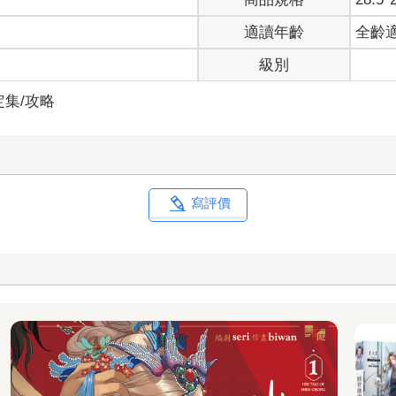
適讀年齡
全齡
級別
定集/攻略
寫評價