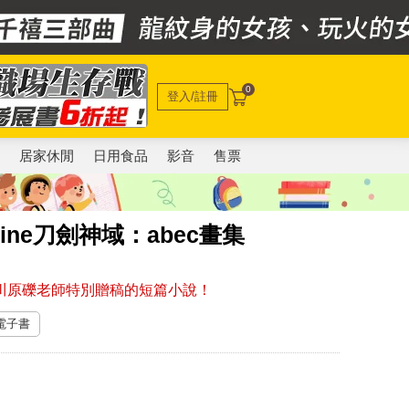
0
登入/註冊
電
居家休閒
日用食品
影音
售票
nline刀劍神域：abec畫集
者川原礫老師特別贈稿的短篇小說！
 電子書