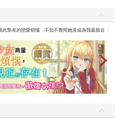
攻殼機動隊 (199