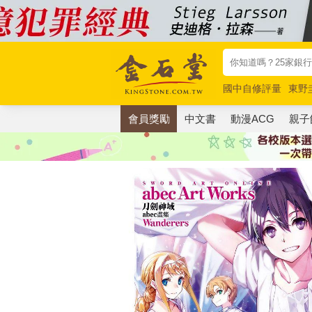
國中自修評量
東野
唯紅花綻放
奧德賽
會員獎勵
中文書
動漫ACG
親子