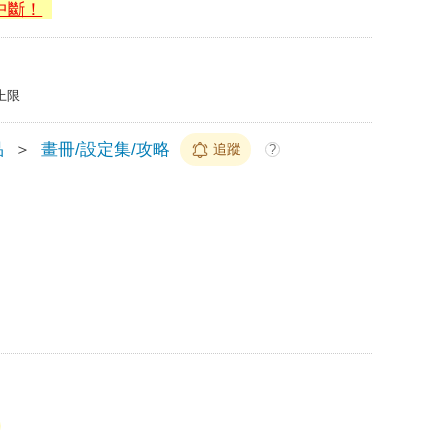
中斷！
上限
品
＞
畫冊/設定集/攻略
追蹤
?