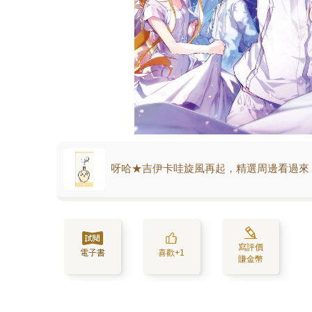
呀哈★吉伊卡哇旋風再起，精選周邊看過來
寫評價
電子書
喜歡+1
賺金幣