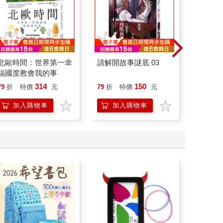
北歐時間：世界第一幸
請解開故事謎底 03
腎臟求
福國度教會我的事
40歲
就告訴
314
150
79
折
特價
元
79
折
特價
元
79
折
加入購物車
加入購物車
加