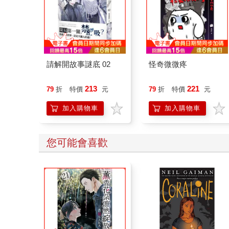
請解開故事謎底 02
怪奇微微疼
213
221
79
折
特價
元
79
折
特價
元
加入購物車
加入購物車
您可能會喜歡