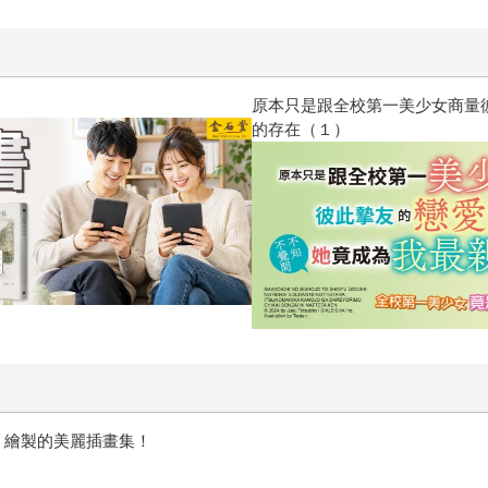
惱，不知不覺間她竟成為我最親近
台灣角川2026漫畫博覽會
劍神域》繪製的美麗插畫集！