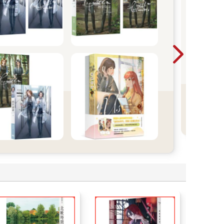
難以
危險的
還願
是
事。