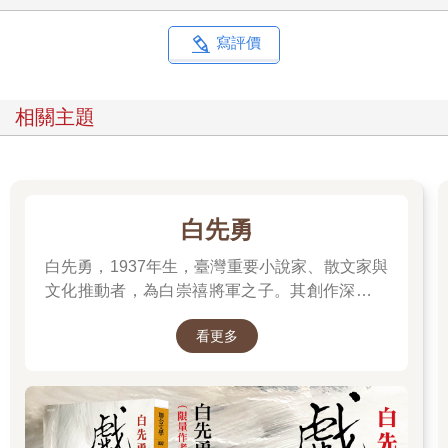
我，內心不知有多麼厭惡優等生的標籤（但是除了這個標籤以
外，我找不到能夠幫助我保障安全的標籤），或許額田憑藉直覺
寫評價
看穿我有多麼嚮往「惡名」。他的友情含有刺激我弱點的成分。
因為額田是個嫉妒心強令硬漢派看不順眼的男人，因為他就像通
靈的靈媒，身上若有似無地傳來女人世界的消息。
相關主題
來自女人世界的第一個靈媒就是近江。但當時的我更保有自
我，因此我把近江身為靈媒的特質，當成他的一種美就已滿足。
可是額田扮演的靈媒角色，卻替我的好奇心形成超自然框架。那
或許也是因為額田一點也不美。
我前面提到的「某個嘴唇」，就是去他家玩時看到的他姊姊的
白先勇
嘴唇。這個二十四歲的美人兒輕易將我當成小孩。看著圍繞她的
那些男人，我逐漸明白自己身上完全沒有吸引女人的特徵。那讓
白先勇，1937年生，臺灣重要小說家、散文家與
我絕對無法變成近江，反之，也令我恍然大悟，自己想變成近江
文化推動者，為白崇禧將軍之子。其創作深受中
的心願其實是我對近江的愛。
西文學滋養，文字典雅細膩，關注歷史流離、家
儘管如此，我還是深信自己愛著額田的姊姊。我就像和我同齡
看更多
國記憶與人性孤獨。代表作包括小說集《臺北
的清純高中生，時而在她家周圍打轉，時而在她家附近的書店賴
人》、《寂寞的十七歲》，長篇小說《孽子》，
著不走，等待她從書店前經過好伺機攔下她，時而摟著抱枕幻想
以及散文《樹猶如此》。除文學創作外，他亦長
抱女人的感覺，也畫了很多她的嘴唇，甚至悲痛欲絕地自問自
答。那樣究竟算甚麼？這些人為的努力給我內心帶來異常麻痺般
年致力於崑曲、紅樓夢等傳統文化的保存與推
的疲憊。這是因為不斷告訴自己我愛她的這種不自然，讓我明確
廣，對華文文學與文化影響深遠。