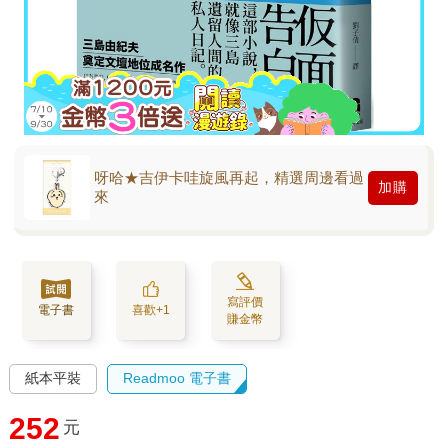
呀哈★吉伊卡哇旋風再起，精選周邊看過
加購
來
寫評價
電子書
喜歡+1
賺金幣
紙本平裝
Readmoo 電子書
252
元