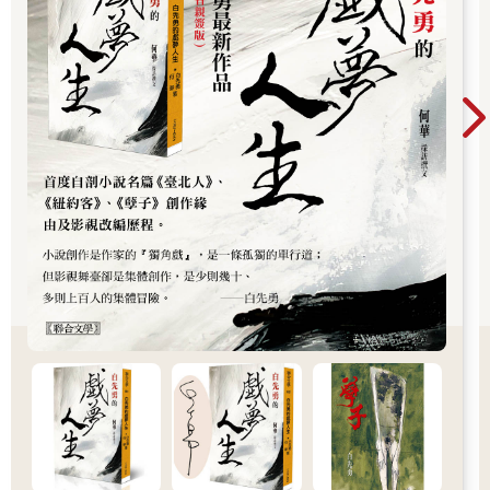
發現真正的心意，於是用惡意的疲憊來抵抗。這種精神疲勞似乎
帶有可怕的毒素。心在人為努力的空檔，不時有令人戰慄的掃興
襲擊我，為了逃避那種掃興，我又傻呼呼地朝別的幻想前進。於
是我立刻生龍活虎，變回我自己，朝著異常的心象熊熊燃燒。而
且這火焰被抽象化後留在心中，彷彿這股熱情是為她而產生，在
事後加上牽強附會的注釋。──我就這樣再次欺騙自己。
如果有人怪我到此為止的敘述過於概念性有失抽象，那我只能回
答，這是因為我實在提不起勁去囉嗦描寫我在外表上和正常人的
思春期肖像毫無分別的表象。如果除去我內心不可告人的隱私，
以上和正常人的那段時期就連內心都如出一轍，到此為止我和他
們完全相同。各位不妨想像一下，一個好奇心一如常人，對人生
的慾望也一如常人，只是或許太過內省導致有點內向，動輒臉
紅，而且對容貌也沒有自信能夠受到女人青睞，只知拼命啃書，
成績還算不錯的十幾歲學生。不妨想像這個學生會怎樣憧憬女
人，怎樣內心焦灼，怎樣空虛煩悶。想必沒有比這個更容易、更
缺乏魅力的想像了。所以我當然省略了照實勾勒這種想像的無聊
描寫。內向學生那段毫無光彩的時期，與我完全相同，我立誓要
絕對忠於導演。