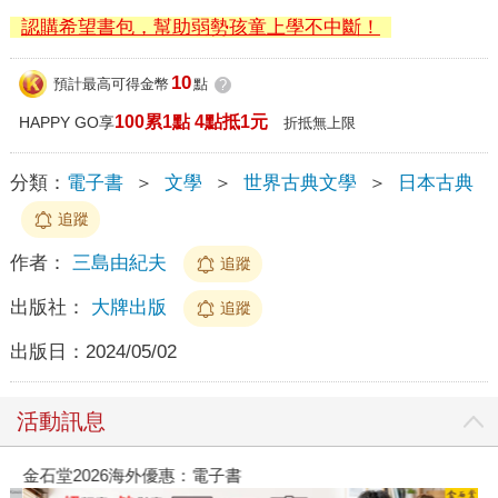
認購希望書包，幫助弱勢孩童上學不中斷！
10
預計最高可得金幣
點
?
100累1點 4點抵1元
HAPPY GO享
折抵無上限
分類：
電子書
＞
文學
＞
世界古典文學
＞
日本古典
追蹤
作者：
三島由紀夫
追蹤
出版社：
大牌出版
追蹤
出版日：
2024/05/02
活動訊息
金石堂2026海外優惠：電子書