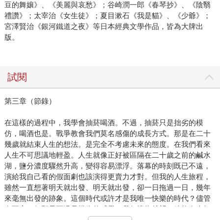
豆的舞孃》、《美麗與哀愁》；谷崎潤一郎《春琴抄》、《陰翳
禮讚》；太宰治《女生徒》；夏目漱石《我是貓》、《少爺》；
宮澤賢治《銀河鐵道之夜》等日本經典文學作品，皆為大牌出
版。
試閱
第三章（節錄）
在這樣的過程中，我學會抽菸喝酒。不過，抽菸只是拙劣的模
仿，喝酒也是。戰爭教會我們莫名感傷的成長方式。那是在二十
幾歲就結束人生的想法。是完全不考慮未來的態度。在我們看來
人生不可思議地輕盈。人生就像正好被區隔在二十歲之前的鹹水
湖，鹽分濃度驟然升高，變得容易漂浮。落幕的時刻既已不遠，
演給我自己看的假面劇也該演得更賣力才對。但我的人生旅程，
雖然一直想著明天就出發、明天就出發，卻一日拖過一日，幾年
來毫無出發的跡象。這個時代或許才是我唯一快樂的時代？儘管
有不安，但那只不過是模糊的感覺，我仍懷抱希望，總能在未知
的藍天下望見明天。旅途的幻想、冒險的夢想、我將來有一天應