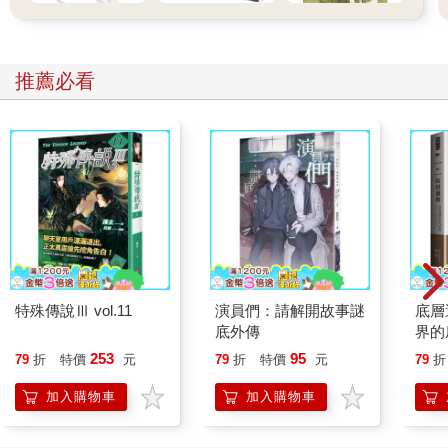
推薦必看
特殊傳說Ⅲ vol.11
演員們：請解開故事謎
底層
底外傳
界的
253
95
79
折
特價
元
79
折
特價
元
79
折
加入購物車
加入購物車