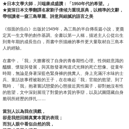
★日本文學大師．川端康成盛讚：「1950
年代的希望。」
★資深日本文學翻譯名家劉子倩傾力重現原典，以精準的文辭，
帶領讀者一窺三島華麗、詩意與細膩的語言之美
《假面的告白》出版於1949年，為三島的半自傳長篇小說，更奠
定其一生文學的創作基調。全書以第一人稱，描述主人公從出生
到青年期的成長告白，而書中所描繪的事件更大量取材自三島本
人的經驗。
在書中，「我」大膽審視了自身的青春期性心理、性倒錯意識的
醞釀、懷疑與發展，與其散發著殉道式光輝的死亡想像。從童年
時期，無論是身著深藍色緊身褲的挑糞人、身上充滿汗水味的士
兵、童話故事裡被殺的王子，在在喚起「我」官能的慾望。到了
戰時，「我」抱著嘗試戀愛的心態接近異性園子，卻對她沒有性
的慾望，文中深刻展現了對愛的本質的爭辯，以及試圖隱藏自身
脆弱所經歷的掙扎……
當別人以為我在演戲，
卻是我想回歸真實本質的表現；
而別人眼中看似自然的我，