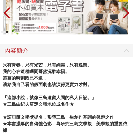
內容簡介
只有青春，只有光芒，只有絢美，只有逸樂。
我的心在這種瞬間驀然沉醉幸福。
落幕的時刻既已不遠，
演給我自己看的假面劇也該演得更賣力才對。
「這部小說，就像三島遺留人間的私人日記。」
★
三島由紀夫奠定文壇地位成名作
★
★
諾貝爾文學獎提名，形塑三島一生創作基調的翹楚之作
★本書
濃厚的自傳體色彩，為研究三島文學觀、美學觀的重要依
據