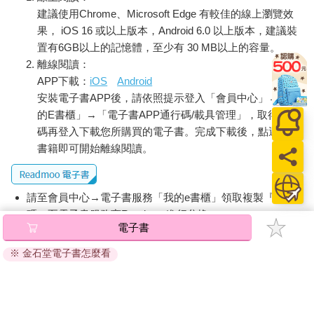
建議使用Chrome、Microsoft Edge 有較佳的線上瀏覽效
果， iOS 16 或以上版本，Android 6.0 以上版本，建議裝
置有6GB以上的記憶體，至少有 30 MB以上的容量。
離線閱讀：
APP下載：
iOS
Android
安裝電子書APP後，請依照提示登入「會員中心」→「我
的E書櫃」→「電子書APP通行碼/載具管理」，取得通行
碼再登入下載您所購買的電子書。完成下載後，點選任一
書籍即可開始離線閱讀。
請至會員中心→電子書服務「我的e書櫃」領取複製『兌換
碼』至電子書服務商Readmoo進行兌換。
電子書
退換貨須知：
※ 金石堂電子書怎麼看
因版權保護，您在金石堂所購買的電子書僅能以金石堂專屬
的閱讀軟體開啟閱讀，無法以其他閱讀器或直接下載檔案。
依據「消費者保護法」第19條及行政院消費者保護處公告之
「通訊交易解除權合理例外情事適用準則」，非以有形媒介