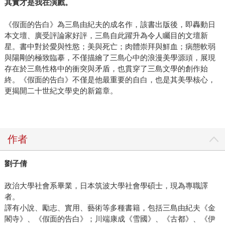
其實才是我在演戲。
《假面的告白》為三島由紀夫的成名作，該書出版後，即轟動日
本文壇、廣受評論家好評，三島自此躍升為令人矚目的文壇新
星。書中對於愛與性慾；美與死亡；肉體崇拜與鮮血；病態軟弱
與陽剛的極致臨摹，不僅描繪了三島心中的浪漫美學源頭，展現
存在於三島性格中的衝突與矛盾，也貫穿了三島文學的創作始
終。《假面的告白》不僅是他最重要的自白，也是其美學核心，
更揭開二十世紀文學史的新篇章。
作者
劉子倩
政治大學社會系畢業，日本筑波大學社會學碩士，現為專職譯
者。
譯有小說、勵志、實用、藝術等多種書籍，包括三島由紀夫《金
閣寺》、《假面的告白》；川端康成《雪國》、《古都》、《伊