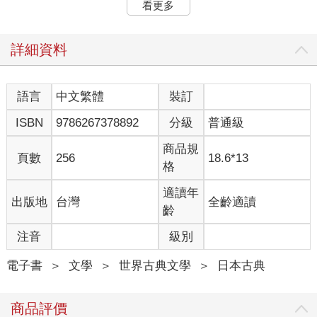
看更多
該會建立的成熟形象，以及我尚未見過的美麗新娘的肖像、我對
名聲的期待……這些東西，就像旅行用的指南書、毛巾、牙刷牙
膏、替換的內衣、替換的襪子、領帶、肥皂等等物品，在等待啟
詳細資料
程的行李箱中早已一應俱全，那個時代於我而言，就連戰爭都是
孩子氣的歡樂。當時真心相信就算中彈我也不會痛的過剩夢想，
在這時絲毫不見減退。就連對自己死亡的預想，都讓我因未知的
語言
中文繁體
裝訂
歡愉而戰慄。我感到自己擁有一切。想必也是。為準備旅行而忙
ISBN
9786267378892
分級
普通級
碌的時候，也正是我們完全擁有旅行的時候。之後剩下的作業，
是摧毀這擁有。那就是旅行那種完全的徒勞。
商品規
頁數
256
18.6*13
格
我對接吻的固定思維，後來鎖定在某個嘴唇。那難道不是單純地
只想給幻想找個理由嗎？正如前面也提過的，明明不是慾望，我
適讀年
出版地
台灣
全齡適讀
卻拼命想相信那是慾望。換言之，我把無論如何都想相信那是慾
齡
望的、不合理的慾望，和本來的慾望搞錯了。我把「不想做自
己」這個強烈的、不可能的慾望，和世人的那種性慾、從「他是
注音
級別
他自己」湧現的那種慾望搞錯了。
當時我有個完全聊不來卻來往密切的朋友。這個名叫額田的輕浮
電子書
＞
文學
＞
世界古典文學
＞
日本古典
同學，為了初級德語課的種種問題，似乎選中我作為好相處的求
教對象。事事都只有三分鐘熱度的我，在初級德語方面被視為成
商品評價
績優秀的學生。貼上優等生（這麼說有點神學生的味道）標籤的