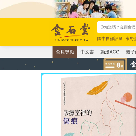
國中自修評量
東野
唯紅花綻放
奧德賽
會員獎勵
中文書
動漫ACG
親子