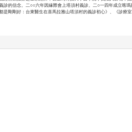
義診的信念。二○○六年因緣際會上塔須村義診。二○一四年成立喀
都是剛剛好：台東醫生在喜馬拉雅山塔須村的義診初心》、《診療室