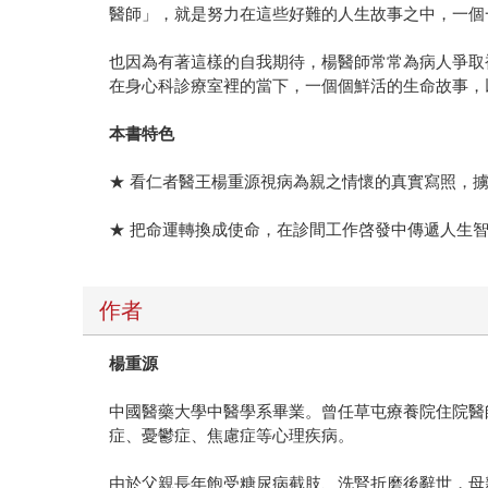
醫師」，就是努力在這些好難的人生故事之中，一個
也因為有著這樣的自我期待，楊醫師常常為病人爭取
在身心科診療室裡的當下，一個個鮮活的生命故事，
本書特色
★ 看仁者醫王楊重源視病為親之情懷的真實寫照，
★ 把命運轉換成使命，在診間工作啓發中傳遞人生
作者
楊重源
中國醫藥大學中醫學系畢業。曾任草屯療養院住院醫
症、憂鬱症、焦慮症等心理疾病。
由於父親長年飽受糖尿病截肢、洗腎折磨後辭世，母