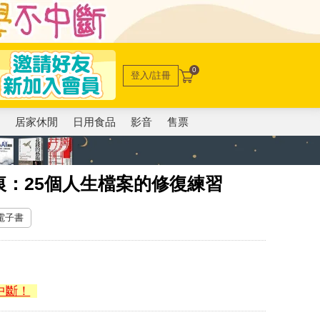
0
登入/註冊
電
居家休閒
日用食品
影音
售票
：25個人生檔案的修復練習
 電子書
中斷！