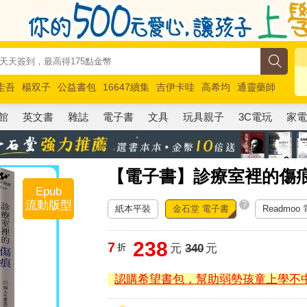
圭吾
楊双子
公益書包
16647續集
吉伊卡哇
高希均
通靈藥師
路邊攤新作
馬斯克
玩具總動員5
超慢跑
館
英文書
雜誌
電子書
文具
玩具親子
3C電玩
家
【電子書】診療室裡的傷痕
Epub
流動版型
?
紙本平裝
金石堂 電子書
Readmoo
238
7
折
元
340
元
認購希望書包，幫助弱勢孩童上學不