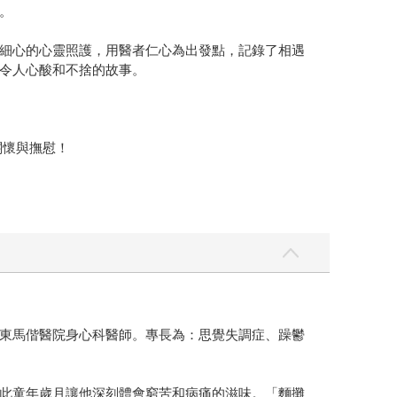
。
細心的心靈照護，用醫者仁心為出發點，記錄了相遇
令人心酸和不捨的故事。
關懷與撫慰！
東馬偕醫院身心科醫師。專長為：思覺失調症、躁鬱
此童年歲月讓他深刻體會窮苦和病痛的滋味。「麵攤