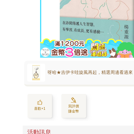
呀哈★吉伊卡哇旋風再起，精選周邊看過來
寫評價
喜歡+1
賺金幣
活動訊息