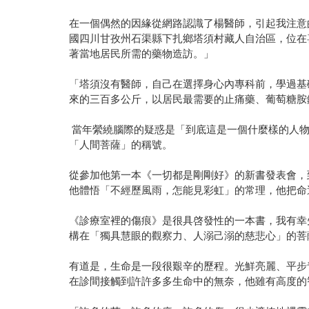
在一個偶然的因緣從網路認識了楊醫師，引起我注意
國四川甘孜州石渠縣下扎鄉塔須村藏人自治區，位在
著當地居民所需的藥物造訪。」
「塔須沒有醫師，自己在選擇身心內專科前，學過基
來的三百多公斤，以居民最需要的止痛藥、葡萄糖胺
當年縈繞腦際的疑惑是「到底這是一個什麼樣的人物
「人間菩薩」的稱號。
從參加他第一本《一切都是剛剛好》的新書發表會，
他體悟「不經歷風雨，怎能見彩虹」的常理，他把命
《診療室裡的傷痕》是很具啓發性的一本書，我有幸
構在「獨具慧眼的觀察力、人溺己溺的慈悲心」的菩
有道是，生命是一段很艱辛的歷程。光鮮亮麗、平步
在診間接觸到許許多多生命中的無奈，他雖有高度的