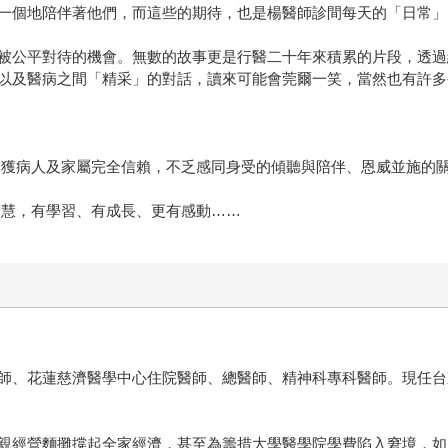
一個地陪伴著他們，而這些的期待，也是楊醫師診間每天的「日常」
被公平對待的機會。無數的故事更是行醫二十年來積累的片段，透過
以及醫病之間「精采」的對話，讀來可能會莞爾一笑，當然也有許多
擄獲病人及家屬完全信賴，不乏感同身受的傾聽與陪伴、恩威並施的
智慧，有學習、有成長、更有感動……
師、花蓮慈濟醫學中心住院醫師、總醫師、精神科專科醫師。現任台
親經營麵攤撐起全家經濟，甚至為籌措大學醫學院學費陷入窘境，如