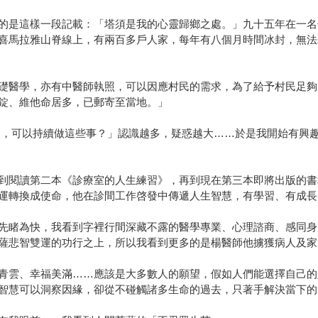
的是這樣一段記載：「塔須是我的心靈歸鄉之處。」九十五年在一名
喜馬拉雅山脊線上，有兩百多戶人家，每年有八個月時間冰封，無法
礎醫學，亦有中醫師執照，可以因應村民的需求，為了給予村民足夠
錠、維他命居多，已郵寄至當地。」
，可以持續做這些事？」認識越多，疑惑越大……於是我開始有興
到閱讀第二本《診療室的人生練習》，再到現在第三本即將出版的書
運轉換成使命，他在診間工作啓發中傳遞人生智慧，有學習、有成長
先睹為快，我看到字裡行間深藏不露的醫學專業、心理諮商、感同身
薩悲智雙運的功行之上，所以我看到更多的是楊醫師他擄獲病人及家
青雲、幸福美滿……應該是大多數人的願望，假如人們能選擇自己的
智慧可以洞察因緣，卻從不碰觸諸多生命的過去，只著手解決當下的