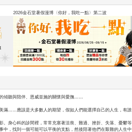
2026金石堂暑假漫博〈你好，我
的傾聽與陪伴、恩威並施的關懷與愛撫……
美滿……應該是大多數人的期望，假如人們能選擇自己的人生，有誰
影。身心科的診間裡，常常充塞著沮喪、難過、挫折、失落、憂鬱等
事中，找到一個可能可以平衡的支點，然後陪著他們在艱難的人生中