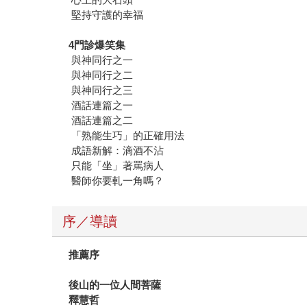
堅持守護的幸福
4門診爆笑集
與神同行之一
與神同行之二
與神同行之三
酒話連篇之一
酒話連篇之二
「熟能生巧」的正確用法
成語新解：滴酒不沾
只能「坐」著罵病人
醫師你要軋一角嗎？
序／導讀
推薦序
後山的一位人間菩薩
釋慧哲