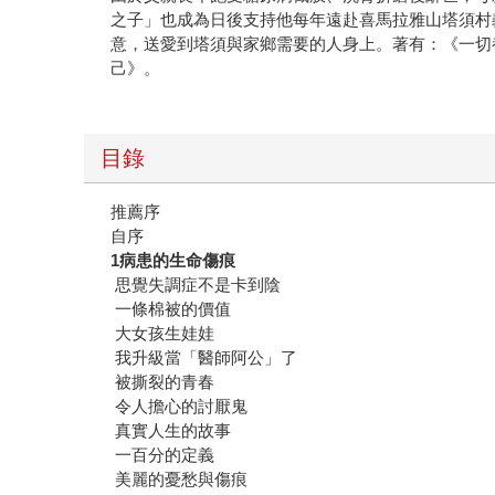
之子」也成為日後支持他每年遠赴喜馬拉雅山塔須村
意，送愛到塔須與家鄉需要的人身上。著有：《一切
己》。
目錄
推薦序
自序
1病患的生命傷痕
思覺失調症不是卡到陰
一條棉被的價值
大女孩生娃娃
我升級當「醫師阿公」了
被撕裂的青春
令人擔心的討厭鬼
真實人生的故事
一百分的定義
美麗的憂愁與傷痕