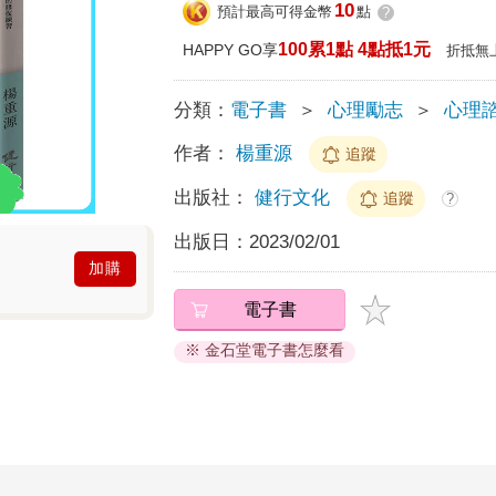
10
預計最高可得金幣
點
?
100累1點 4點抵1元
HAPPY GO享
折抵無
分類：
電子書
＞
心理勵志
＞
心理諮
作者：
楊重源
追蹤
出版社：
健行文化
追蹤
?
出版日：
2023/02/01
加購
電子書
※ 金石堂電子書怎麼看