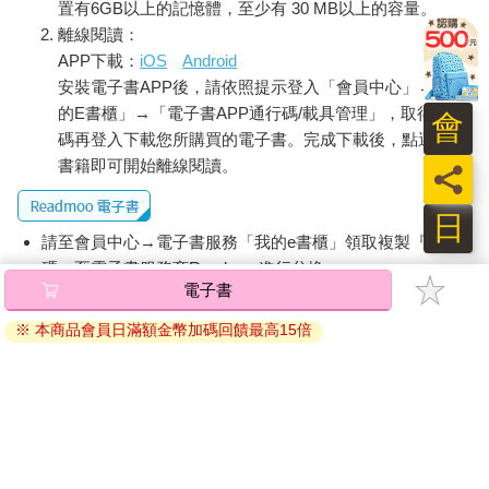
置有6GB以上的記憶體，至少有 30 MB以上的容量。
這些都是「經濟學之父」亞當．史密斯的觀點，經濟學也承襲了
離線閱讀：
他的觀點，認為人類在市場機制當中，一定會做出理性、正確的
APP下載：
iOS
Android
判斷。
安裝電子書APP後，請依照提示登入「會員中心」→「我
之後，為了分析更加複雜的市場機制，總體經濟學、統計學、金
融工程學等學問也相繼問世。但經濟學的研究方向始終擺脫不了
的E書櫃」→「電子書APP通行碼/載具管理」，取得通行
會
數學，凡事都講求「理性」。
碼再登入下載您所購買的電子書。完成下載後，點選任一
問題是，不管是十八世紀，還是現代社會，市場經濟並非完全理
書籍即可開始離線閱讀。
員
性，這一點相信各位也深有體會。理由很簡單，因為市場經濟當
中有人類這種「不理性的存在」。很遺憾，並非所有人都具備道
日
德和義務，即便明白這個道理，也還是會做出錯誤的決定。
請至會員中心→電子書服務「我的e書櫃」領取複製『兌換
「以理性為大前提的傳統經濟學，是有局限的。」
碼』至電子書服務商Readmoo進行兌換。
►行為經濟學成功推動「明天存更多計畫」
退換貨須知：
行為經濟學之所以快速普及，主要是因為這門學問符合「社會的
因版權保護，您在金石堂所購買的電子書僅能以金石堂專屬
需求」，也可以說，行為經濟學順利解決了經濟學束手無策的問
的閱讀軟體開啟閱讀，無法以其他閱讀器或直接下載檔案。
題。
依據「消費者保護法」第19條及行政院消費者保護處公告之
比方說，在行為經濟學尚未問世的時候，政府或企業要推動新的
「通訊交易解除權合理例外情事適用準則」，非以有形媒介
政策或方案，會先請教經濟學家的意見。確實，他們提供的都是
提供之數位內容或一經提供即為完成之線上服務，經消費者
「理性」的寶貴意見，但也有許多不切實際的地方。
事先同意始提供。（如：電子書、電子雜誌、下載版軟體、
因此，塞勒和他的研究夥伴索羅摩．班納齊，利用行為經濟學提
虛擬商品…等），
不受「網購服務需提供七日鑑賞期」的限