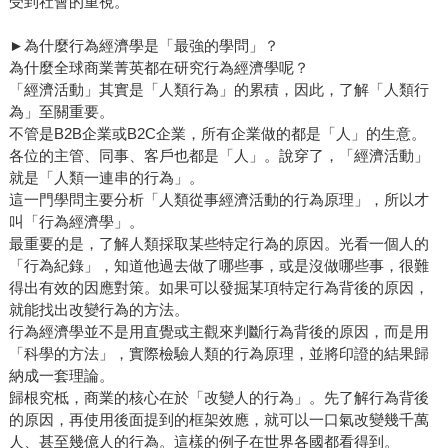
受到社會的重視。
►為什麼行為經濟學是「最強的學問」？
為什麼全球商業菁英都在研究行為經濟學呢？
「經濟活動」其實是「人類行為」的累積，因此，了解「人類行
為」至關重要。
不管是B2B企業或B2C企業，所有企業做的都是「人」的生意。
各位的主管、同事、客戶也都是「人」。說穿了，「經濟活動」
就是「人類一連串的行為」。
這一門學問主要分析「人類從事經濟活動的行為原理」，所以才
叫「行為經濟學」。
最重要的是，了解人類採取某些特定行為的原因。光看一個人的
「行為紀錄」，知道他過去做了哪些事，或是沒做哪些事，很難
得出有效的因應對策。如果可以發掘某項特定行為背後的原因，
就能找出改變行為的方法。
行為經濟學並不是用直覺或主觀來判斷行為背後的原因，而是用
「科學的方法」，實際檢驗人類的行為原理，並將印證的結果歸
納成一套理論。
歸根究柢，商業的核心在於「改變人的行為」。先了解行為背後
的原因，再使用後面提到的框架效應，就可以一口氣改變幾千萬
人、甚至幾億人的行為。這樣的例子在世界各國都看得到。