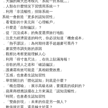
．大腦的兩大思考模式「系統一對系統二」
．人類在什麼情況下習慣用系統一？
．利用「非流暢性」排除系統一
系統一會創造「更多的認知習性」
．看電影的十美元與「心理帳戶」
．什麼是「自制偏誤」？
．從「沉沒成本」的角度選擇旅行地點
．注意力經濟當道的時代，你必須知道「機會成本」
．「熱手謬誤」：為何期待選手超越麥可喬丹？
．麥當勞市調失敗的原因
．觀察比考察更能理解人心
．利用「得寸進尺法」，在街上貼滿海報！
．谷歌的用人之道和「確認偏誤」
．護膚霜有效可能是「真相錯覺效應」
「五感」也會產生認知習性
．舉世關注的「體化認知」到底是什麼？
．「概念隱喻」：展示高級名錶，要擺直的或斜的？
．蘋果商標應該擺在上方來滿足「認知流暢性」
「時間」也會產生認知習性
．「雙曲折現」：未來的你是另一個人？
．數值接近零，還是極大於零？