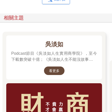
性行為」的動物。
因此，分析「人類行為」，就是分析「不理性的決策機制」。關
於這一點，我在序章會詳細說明。
相關主題
為了讓各位實際體驗一下，人類有多麼容易做出「不理性的行為
（決策）」，我們來看一道謎題吧。
〈QUIZ〉
有兩罐雷根糖（美國常見的糖果，內含柔軟的糖心）。兩罐都有
吳淡如
白色和紅色的糖果，A罐有一百顆糖果，其中九十一顆是白色的，
九顆是紅色的。B罐有十顆糖果，其中九顆是白色的，一顆是紅色
Podcast節目《吳淡如人生實用商學院》，至今
的。
下載數突破十億；《吳淡如人生不能沒故事》也
每個人輪流矇眼拿一顆糖果，先拿到紅色糖果的人有獎金。
突破1億人以上。她擅長用貼近生活的語言，解
你是第一個拿糖果的人。請問，你要從A罐還是B罐拿糖果？
看更多
讀歷史中的權力運作與人性選擇，讓看似遙遠的
過去，應對著現實人生的思索。
►為什麼會有行為經濟學？
各位會從A罐還是B罐拿糖果呢？
先說結論吧，大多數的人都會選擇A罐。但事實上，從B罐拿才是
理性的選擇。
因為A罐共有一百顆糖果，其中有九顆紅色糖果，所以，從A罐拿
到紅色糖果的機率是九％。