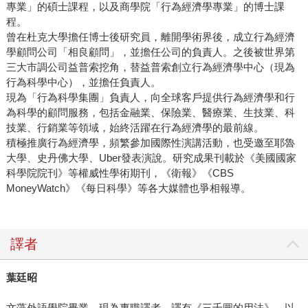
專業」的碩士課程，以及商學院「行為經濟學專業」的博士課
程。
曾在杜克大學擔任博士後研究員，離開學術界後，成立行為經濟
學顧問公司「相良顧問」，並擔任公司的負責人。之後被世界第
三大市調公司益普索挖角，替益普索創立行為經濟學中心（現為
行為科學中心），並擔任負責人。
現為「行為科學集團」負責人，向全球客戶提供行為經濟學和行
為科學的顧問服務，包括金融業、保險業、醫療業、生技業、科
技業、行銷業等領域，始終活躍在行為經濟學的最前線。
積極推廣行為經濟學，頻繁參加國際性演講活動，也受邀至耶魯
大學、史丹佛大學、Uber發表演說。研究成果刊載於《美國國家
科學院院刊》等權威性學術期刊，《衛報》《CBS
MoneyWatch》《每日科學》等各大媒體也爭相報導。
譯者
葉廷昭
文藻外語學院畢業，現為專職譯者。譯有《三千圓的用法》，以