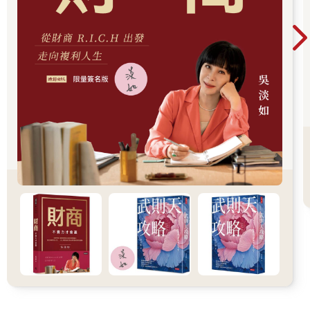
相對的，B罐共有十顆糖果，其中有一顆紅色糖果，所以，拿到紅
色糖果的機率是一○％，機率比A罐還要高。
然而，實驗結果顯示，六成以上的人都選擇A罐。因為人類看重紅
色糖果的「數量」甚於「機率」，不會依照機率做出理性的選
擇。大家會認為，A罐有比較多紅色糖果，感覺比較容易拿到，因
此選擇有九顆紅色糖果的A罐。
其實冷靜思考一下，就會發現當中的玄機，偏偏人們還是做出了
錯誤的決定，這就是人類。
由此可知，人類是一種專做「不理性行為（決策）」的動物。了
解「不理性的人類為何做出不理性的行為」，這就是行為經濟
學。
►「經濟學」和「心理學」的完美結合
「經濟學」和「心理學」的完美結合，就是行為經濟學。
先說說「經濟學」是一門怎樣的學問。經濟學主要分析經濟活動
中的人類行為。財富的運用，造就了「經濟」體系，人類在經濟
體系中會做出哪些行為？背後的原因又是什麼？經濟學就是在闡
明這些問題，並且歸納出一套理論。
「不過，這不是行為經濟學的定義嗎？」
有這種疑問的讀者，你問了一個好問題。
沒錯，在行為經濟學問世之前，就有一門學問專門研究「經濟活