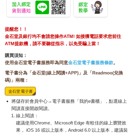
論」。
沒想到，到了二○一○年，「行為經濟學」很快就受到了世人的矚
目。
►傳統經濟學無法闡明「人類的行為」
提醒您！！
「行為經濟學之父」康納曼和特沃斯基，他們的專業是心理學。
金石堂及銀行均不會請您操作ATM! 如接獲電話要求您前往
席勒和塞勒的專業是經濟學。
ATM提款機，請不要聽從指示，以免受騙上當！
從這兩點看得出來，行為經濟學是「經濟學」和「心理學」結合
的產物。
購買須知：
在心理學廣泛的領域中，康納曼特別重視「決策心理學」，他指
使用金石堂電子書服務即為同意
金石堂電子書服務條款
。
出「人類的決策是不理性的」。人心善變，又沒有一定的規律，
電子書分為「金石堂(線上閱讀+APP)」及「Readmoo(兌換
他就是從人性的角度來闡述經濟學。
那麼，經濟學和行為經濟學有何關聯呢？我先簡單說明。
碼)」兩種：
十八世紀的亞當．史密斯，奠定了現代經濟學的基礎。他在《國
富論》中提出了以下的主張：「在市場經濟中，只要每個人追求
自己的利益，最終會使得整個社會的資源分配達到最佳狀態。」
將儲存於會員中心→電子書服務「我的e書櫃」，點選線上
這是史密斯的觀點，也是資本主義經濟的核心理念。他認為，就
閱讀直接開啟閱讀。
算結果未如預期，市場上也會有一隻「看不見的手」來調整。
線上閱讀：
他在撰寫《國富論》之前，還寫了一部《道德情操論》，當中寫
建議使用Chrome、Microsoft Edge 有較佳的線上瀏覽效
道：「人類有各式各樣的激烈情感，但也有同理心，只要人們了
果， iOS 16 或以上版本，Android 6.0 以上版本，建議裝
解道德和義務，就會做出正確的行動。」