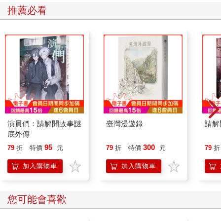
動中的人類行為」，那就是經濟學。既然如此，為什麼還要特地
推薦必看
弄一套行為經濟學呢？
因為傳統經濟學無法真正闡明「人類的行為」。詳情容後再述，
總之，傳統經濟學的大前提是，人類一定會做出「理性的行
為」，卻忘了「人類是一種不理性的動物」。
事實上，人類很常做出「不理性的行為」。從理性思考，如果不
想變胖，就應該吃健康、清淡的食物，偏偏大家都會選擇重口味
的食物，就算明知會胖也照吃不誤。我們都知道為了將來著想，
應該多存一點錢，卻總是在購物的時候，忍不住添購一些不必要
的東西。
經濟學專門研究人類，卻沒有考慮到人類做出不理性行為的「心
演員們：請解開故事謎
臺灣漫遊錄
請解
理因素」。
底外傳
既然經濟學沒有考慮到人類的「心理因素」，那就有必要加入心
95
300
79
折
特價
元
79
折
特價
元
79
折
理學才行。這兩門學問融合在一起，就成了行為經濟學。至此，
我們終於可以從更全面的角度，來分析「經濟活動中的人類行
加入購物車
加入購物車
為」。
行為經濟學是二十世紀後期才蓬勃發展的一門新學問，有三位諾
貝爾獎得主。
您可能會喜歡
二○○二年，號稱「行為經濟學之父」的丹尼爾．康納曼獲得諾貝
爾經濟學獎。和康納曼一起做研究的阿摩斯．特沃斯基不幸去世