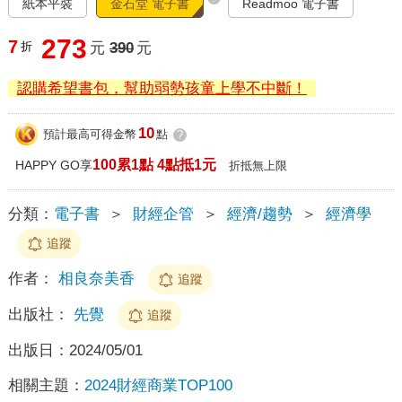
紙本平裝
金石堂 電子書
Readmoo 電子書
273
7
折
元
390
元
認購希望書包，幫助弱勢孩童上學不中斷！
10
預計最高可得金幣
點
?
100累1點 4點抵1元
HAPPY GO享
折抵無上限
分類：
電子書
＞
財經企管
＞
經濟/趨勢
＞
經濟學
追蹤
作者：
相良奈美香
追蹤
出版社：
先覺
追蹤
出版日：
2024/05/01
相關主題：
2024財經商業TOP100