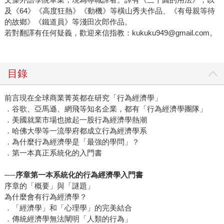
及《64》《高度狂熱》《動機》等橫山秀夫作品、《有母親等待
的故鄉》《鐵道員》等淺田次郎作品。
若對翻譯有任何疑義，歡迎來信指教：kukuku949@gmail.com。
目錄
前言現在全球商業菁英都在研究「行為經濟學」
．谷歌、亞馬遜、網飛等知名企業，都有「行為經濟學團隊」
．美國就業市場也掀起一股行為經濟學熱潮
．哈佛大學等一流學府都成立行為經濟學系
．為什麼行為經濟學是「最強的學問」？
．第一本真正系統化的入門書
──
序章第一本系統化的行為經濟學入門書
序章的「概要」與「謎題」
為什麼會有行為經濟學？
．「經濟學」和「心理學」的完美結合
．傳統經濟學無法闡明「人類的行為」