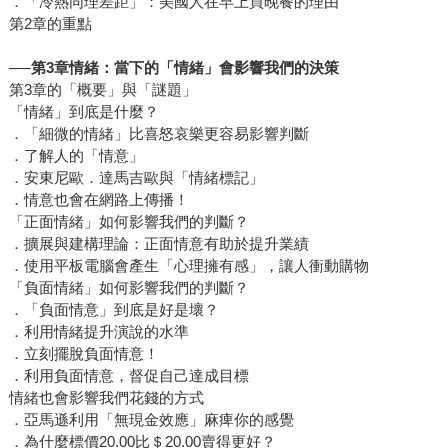
．「冷熱同理差距」：美國人在早上買晚餐的理由
第2章的重點
──
第3章情緒：當下的「情緒」會影響我們的決策
第3章的「概要」與「謎題」
「情緒」到底是什麼？
．「細微的情緒」比喜怒哀樂更容易影響判斷
．了解人的「情意」
．安東尼歐．達馬吉歐與「情緒標記」
．情意也會在網路上傳播！
「正面情緒」如何影響我們的判斷？
．擴展與建構理論：正面情意有助於提升業績
．使用平板電腦會產生「心理擁有感」，讓人衝動購物
「負面情緒」如何影響我們的判斷？
．「負面情意」到底是好是壞？
．利用情緒提升演說的水準
．立刻擺脫負面情意！
．利用負面情意，督促自己達成目標
情緒也會影響我們花錢的方式
．亞馬遜利用「無現金效應」麻痺你的感覺
．為什麼標價20.00比＄20.00賣得更好？