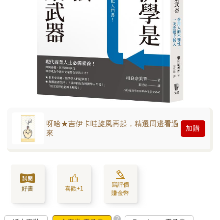
呀哈★吉伊卡哇旋風再起，精選周邊看過
加購
來
寫評價
好書
喜歡+1
賺金幣
?