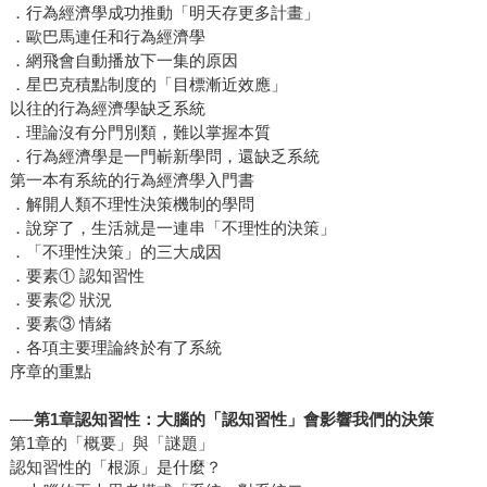
．行為經濟學成功推動「明天存更多計畫」
．歐巴馬連任和行為經濟學
．網飛會自動播放下一集的原因
．星巴克積點制度的「目標漸近效應」
以往的行為經濟學缺乏系統
．理論沒有分門別類，難以掌握本質
．行為經濟學是一門嶄新學問，還缺乏系統
第一本有系統的行為經濟學入門書
．解開人類不理性決策機制的學問
．說穿了，生活就是一連串「不理性的決策」
．「不理性決策」的三大成因
．要素① 認知習性
．要素② 狀況
．要素③ 情緒
．各項主要理論終於有了系統
序章的重點
──
第1章認知習性：大腦的「認知習性」會影響我們的決策
第1章的「概要」與「謎題」
認知習性的「根源」是什麼？