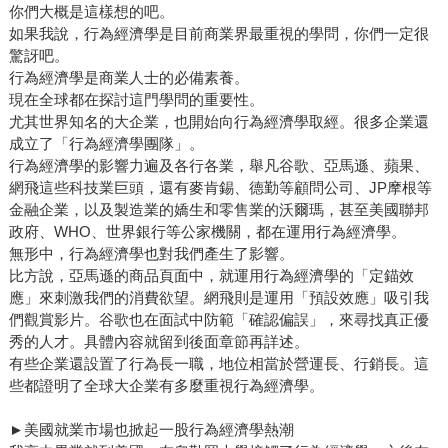
你們大概是這樣想的吧。
如果我說，行為經濟學是目前商業界最重視的學問，你們一定很
驚訝吧。
行為經濟學是商業人士的必備素養。
現在全球都在探討這門學問的重要性。
尤其世界知名的大企業，也開始向行為經濟學取經。很多企業還
成立了「行為經濟學團隊」。
行為經濟學的影響力遍及各行各業，舉凡谷歌、亞馬遜、蘋果、
網飛這些科技業巨頭，還有麥肯錫、德勤等顧問公司、JP摩根等
金融企業，以及製造業的嬌生和零售業的沃爾瑪，甚至美國聯邦
政府、WHO、世界銀行等公家機關，都在運用行為經濟學。
無形中，行為經濟學也對我們產生了影響。
比方說，亞馬遜的商品頁面中，就運用行為經濟學的「定錨效
應」來刺激我們的消費欲望。網飛則是運用「預設效應」吸引我
們觀賞影片。谷歌也在面試中防範「確認偏誤」，來尋找真正優
秀的人才。具體內容就留到後面章節再詳述。
有些企業還設置了行為長一職，地位相當於營運長、行銷長。這
些都證明了全球大企業有多麼重視行為經濟學。
►美國就業市場也掀起一股行為經濟學熱潮