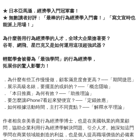
★
日本亞馬遜．經濟學入門冠軍書！
★
無數讀者好評：「最棒的行為經濟學入門書！」「寫文宣時也
能派上用場！」
為什麼善用行為經濟學的人才，全球大企業搶著要？
谷哥、網飛、星巴克又是如何運用這項超強武器？
輕鬆學會被譽為「最強學問」的行為經濟學，
拓展你的驚人影響力！
．為什麼有些工作慢慢做，顧客滿意度會更高？──「期間捷思」
．展示高級名錶，要擺直的或斜的？──「概念隱喻」
．「本日推薦」為何有效？──「助推理論」
．要怎麼讓iPhone7看起來變便宜？──「定錨效應」
．如何根據活動時間，主打不同賣點？──「解釋水平理論」
作者相良奈美香是行為經濟學博士，也是在美國執業的商業顧
問，協助企業利用行為經濟學解決問題、引介人才。她深知這門
學問在商業領域能創造的利益，也是個人提高職場價值的必備素