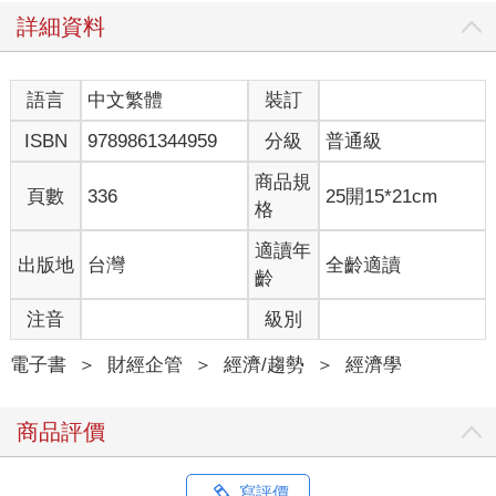
計」「財務」「人事組織」「調度控管」等不同領域，詳細的理
詳細資料
論就歸類在各自的領域中，學起來會比較好理解。
不過，那是因為經營學已經問世很長一段時間。正確來說，將學
問「系統化」，需要耗費漫長的時光，經過一次又一次的探討才
語言
中文繁體
裝訂
行。越新的學問，內容也越龐雜混亂。
ISBN
9789861344959
分級
普通級
行為經濟學就是最具代表性的例子。
那麼，以往學習行為經濟學的人是怎麼做的？老實說，他們也只
商品規
能學習一個一個片斷的理論，無法深入理解，因此不少人認為行
頁數
336
25開15*21cm
格
為經濟學很無聊，抓不到重點。
有鑑於此，本書會先闡明「行為經濟學的本質」。再根據本質，
適讀年
出版地
台灣
全齡適讀
將行為經濟學分為「認知習性」「狀況」「情緒」這三大領域，
齡
歸納各項理論。
依照我過去的教學經驗，用這種方式學習最有效果。
注音
級別
那麼，到底什麼是「行為經濟學的本質」？
簡單講就是：
電子書
＞
財經企管
＞
經濟/趨勢
＞
經濟學
「分析人類『不理性決策機制』的學問」。
如此而已。
商品評價
人類的行為不管是有意的還是無意的，一定都是決策產生的結
果。我們的大腦決定要做某件事情，所以我們才採取行動。而人
類的行為不見得都是理性的，應該說，人類是一種「專門做不理
寫評價