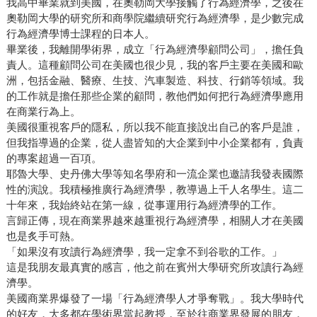
我高中畢業就到美國，在奧勒岡大學接觸了行為經濟學，之後在
奧勒岡大學的研究所和商學院繼續研究行為經濟學，是少數完成
行為經濟學博士課程的日本人。
畢業後，我離開學術界，成立「行為經濟學顧問公司」，擔任負
責人。這種顧問公司在美國也很少見，我的客戶主要在美國和歐
洲，包括金融、醫療、生技、汽車製造、科技、行銷等領域。我
的工作就是擔任那些企業的顧問，教他們如何把行為經濟學應用
在商業行為上。
美國很重視客戶的隱私，所以我不能直接說出自己的客戶是誰，
但我指導過的企業，從人盡皆知的大企業到中小企業都有，負責
的專案超過一百項。
耶魯大學、史丹佛大學等知名學府和一流企業也邀請我發表國際
性的演說。我積極推廣行為經濟學，教導過上千人名學生。這二
十年來，我始終站在第一線，從事運用行為經濟學的工作。
言歸正傳，現在商業界越來越重視行為經濟學，相關人才在美國
也是炙手可熱。
「如果沒有攻讀行為經濟學，我一定拿不到谷歌的工作。」
這是我朋友最真實的感言，他之前在賓州大學研究所攻讀行為經
濟學。
美國商業界爆發了一場「行為經濟學人才爭奪戰」。我大學時代
的好友，大多都在學術界當起教授，至於往商業界發展的朋友，