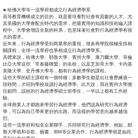
►哈佛大學等一流學府都成立行為經濟學系
高等教育機構成立的目的，就是要培養對社會有貢獻的人才。尤
其美國的大學會配合時代的需求，把最實用的知識和技術編入課
程中。大學會增設全新的科系，也意味著社會對行為經濟學有很
大的需求。
近年來，行為經濟學受到商業界的重視，很多商學院積極安排相
關課程，全球一流學府也爭相成立行為經濟學系。
具體來說，哈佛大學、耶魯大學、賓州大學、康乃爾大學、哥倫
比亞大學這些「常春藤聯盟」的名校，以及芝加哥大學、卡內基
美隆大學、史丹佛大學等，都有行為經濟學的課程。
這些大學的碩士課程有一個特徵：多數學生都是出社會歷練過一
段時間，才回到學校攻讀行為經濟學。比方說，我在賓州大學擔
任顧問，該校的行為經濟學碩士班學生，一半以上都有工作經
驗。
全球商業人才都跑來學習行為經濟學，他們認為研究行為經濟
學，可以為自己帶來更好的出路。而這樣的學習意向越來越強
烈。
這些一流學府和知名企業聯手，共同研究行為經濟學。例如，耶
魯大學就和谷歌、臉書、IBM等企業合作。行為經濟學就是如此