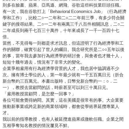
則多在臉書、蘋果、亞馬遜、網飛、谷歌這些科技業巨頭任職。
有一次，我在谷歌打上「Behavioral Economics Job」（行為經濟
學和工作），比較二○一二年和二○二二年前三季，有多少符合關
鍵字的搜尋結果。二○一二年有兩萬三千八百件相關訊息，二○二
二年成長到兩千七百三十萬件，十年來成長了一千一百四十七
倍。
當然，不見得每一則都是求才訊息，但這證明了行為經濟學和工
作的關聯，確實引起了世人的矚目。我念研究所是二○○五年以後
的事，當年我去參加行為經濟學的研討會，與會者也才幾十人，
短短十幾年過去，情況有了非常大的變化。
企業爭相雇用有行為經濟學背景的人才，我也居中協調過不少
次。擁有博士學位的人，第一年最少就有一千五百萬日元（折合
新台幣約三百萬元。本書出版時，日幣兌新台幣約一：○．二
一），教授去當顧問的話，時薪甚至可以到三十萬日元。
「雇用教授當顧問，是怎麼一回事？」
各位可能會覺得納悶。其實，這在美國是很常有的事。大企業要
推動新事業或跨足新的商業領域時，都會從學術界延攬專業人
才。
我以前的指導教授，也有人被延攬進蘋果或微軟任職。企業之間
互相爭奪知名教授的情況屢見不鮮。