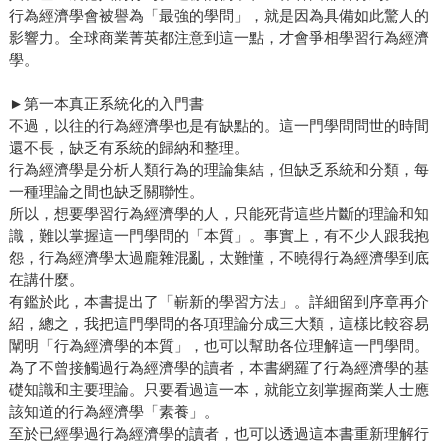
行為經濟學會被譽為「最強的學問」，就是因為具備如此驚人的
影響力。全球商業菁英都注意到這一點，才會爭相學習行為經濟
學。
►第一本真正系統化的入門書
不過，以往的行為經濟學也是有缺點的。這一門學問問世的時間
還不長，缺乏有系統的歸納和整理。
行為經濟學是分析人類行為的理論集結，但缺乏系統和分類，每
一種理論之間也缺乏關聯性。
所以，想要學習行為經濟學的人，只能死背這些片斷的理論和知
識，難以掌握這一門學問的「本質」。事實上，有不少人跟我抱
怨，行為經濟學太過龐雜混亂，太難懂，不曉得行為經濟學到底
在講什麼。
有鑑於此，本書提出了「嶄新的學習方法」。詳細留到序章再介
紹，總之，我把這門學問的各項理論分成三大類，這樣比較容易
闡明「行為經濟學的本質」，也可以幫助各位理解這一門學問。
為了不曾接觸過行為經濟學的讀者，本書網羅了行為經濟學的基
礎知識和主要理論。只要看過這一本，就能立刻掌握商業人士應
該知道的行為經濟學「素養」。
至於已經學過行為經濟學的讀者，也可以透過這本書重新理解行