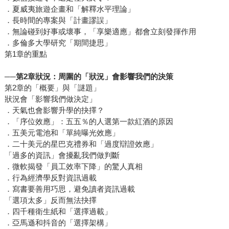
．夏威夷旅遊企畫和「解釋水平理論」
．長時間的專案與「計畫謬誤」
．無論碰到好事或壞事，「享樂適應」都會立刻發揮作用
．多倫多大學研究「期間捷思」
第1章的重點
──
第2章狀況：周圍的「狀況」會影響我們的決策
第2章的「概要」與「謎題」
狀況會「影響我們做決定」
．天氣也會影響升學的抉擇？
．「序位效應」：五五％的人選第一款紅酒的原因
．五美元電池和「單純曝光效應」
．二十美元的星巴克禮券和「過度辯證效應」
「過多的資訊」會擾亂我們做判斷
．微軟揭發「員工效率下降」的驚人真相
．行為經濟學反對資訊過載
．寫書要善用巧思，避免讀者資訊過載
「選項太多」反而無法抉擇
．四千種衛生紙和「選擇過載」
．亞馬遜和抖音的「選擇架構」