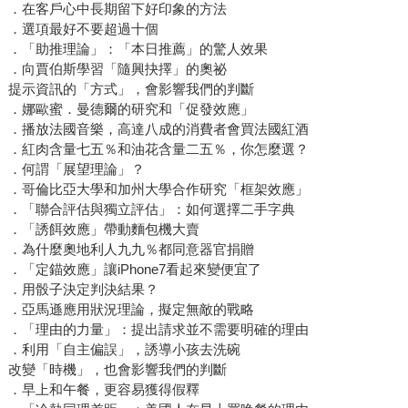
．在客戶心中長期留下好印象的方法
．選項最好不要超過十個
．「助推理論」：「本日推薦」的驚人效果
．向賈伯斯學習「隨興抉擇」的奧祕
提示資訊的「方式」，會影響我們的判斷
．娜歐蜜．曼德爾的研究和「促發效應」
．播放法國音樂，高達八成的消費者會買法國紅酒
．紅肉含量七五％和油花含量二五％，你怎麼選？
．何謂「展望理論」？
．哥倫比亞大學和加州大學合作研究「框架效應」
．「聯合評估與獨立評估」：如何選擇二手字典
．「誘餌效應」帶動麵包機大賣
．為什麼奧地利人九九％都同意器官捐贈
．「定錨效應」讓iPhone7看起來變便宜了
．用骰子決定判決結果？
．亞馬遜應用狀況理論，擬定無敵的戰略
．「理由的力量」：提出請求並不需要明確的理由
．利用「自主偏誤」，誘導小孩去洗碗
改變「時機」，也會影響我們的判斷
．早上和午餐，更容易獲得假釋