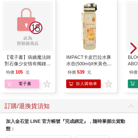
了，如果還活著的話，應該會跟他一起得獎。
康納曼是以色列的心理學家，在加州大學柏克萊分校取得博士學
位以後，大多時間都留在美國做研究。他在一九七九年發表了
「展望理論」，這個劃時代的理論，點出了「人類的決策並不理
性」的事實，也奠定了今日行為經濟學的理論基礎。
接下來登場的行為經濟學家是羅伯．席勒，他在二○一三年獲得諾
貝爾經濟學獎。席勒本來就是經濟學家，曾指出泡沫經濟是一種
「毫無由來的狂熱」。席勒的理論說明，傳統的經濟學只會計算
【電子書】病嬌魔法師
IMPACT卡皮巴拉水豚
BLO
過去的數據，無法真正了解市場脈動。像股價變化，就跟「人類
對石像少女情有獨鍾
水壺(500ml)#米黃色
AB
的心理狀態」大有關聯。他的理論也符合行為經濟學的定義。
——魔女融化在愛徒的
IM00B18YL
下一位靠行為經濟學獲得諾貝爾經濟學獎的，是理查．塞勒，他
105
539
特價
元
特價
元
特價
熱吻裡【漫畫版】(1)
提出了「助推理論」，於二○一七年獲得諾貝爾經濟學獎。他把康
電子書
加入購物車
納曼的「展望理論」應用在經濟學領域，開拓了行為經濟學的範
疇。當然，很多學者也發表過類似的論文，但塞勒會成為代表性
的人物，是因為他還透過專欄和著作，將行為經濟學推廣至商業
界，成為人盡皆知的一門學問。
訂購/退換貨須知
多虧這些人的努力，行為經濟學迅速引起關注。但在二○一○年之
前，我還在念博士課程的時候，這門學問還不叫行為經濟學，當
加入金石堂 LINE 官方帳號『完成綁定』，隨時掌握出貨動
時稱為「判斷與決策理論」。康納曼一九九一年出版的學術論文
態：
也寫道，他和特沃斯基從一九六九年開始研究「判斷與決策理