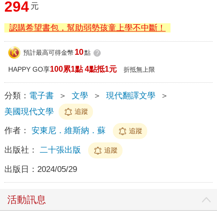
294
元
認購希望書包，幫助弱勢孩童上學不中斷！
10
預計最高可得金幣
點
?
100累1點 4點抵1元
HAPPY GO享
折抵無上限
分類：
電子書
＞
文學
＞
現代翻譯文學
＞
美國現代文學
追蹤
作者：
安東尼．維斯納．蘇
追蹤
出版社：
二十張出版
追蹤
出版日：
2024/05/29
活動訊息