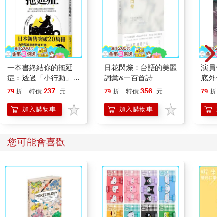
晨一點，路燈依舊昏暗。他仍然凝視著窗外，炸蘋果圈還是動也
沒動過。距離他第一次來訪，已經過了三日。凱莉蹲下來，躲在
櫃檯後面，透過甜甜圈的展示櫃看著男人。她注意到，這次男人
穿的灰色西裝顏色更深，頭髮也看起來更油膩。
「他的頭怎麼比上次還油？明明現在還比較早。」凱莉向泰維發
問，而她則深陷於書中，答道：「去假設他的頭很油是時間流逝
的直接結果，會是一種錯誤的因果關係。」
一本書終結你的拖延
日花閃爍：台語的美麗
演員
凱莉回答：「好吧，妳的頭一整天下來都不會變油嗎？」
症：透過「小行動」打
詞彙&一百首詩
底外
泰維說：「妳不能假設所有人的頭髮都會變油，就像我們都知道
開大腦的行動開關，懶
237
356
79
折
特價
元
79
折
特價
元
79
折
妳的頭髮在夏天會變得很噁。」
人也能變身「行動派」
索西走進來說道：「如果她有洗頭，就不會很油了。」她用手臂
的37個科學方法
加入購物車
加入購物車
摟住凱莉，拉近一聞。「阿妹，妳的頭聞起來好臭。我怎麼會養
出妳這個髒女兒？」她大聲說道。
「有其母必有其女。」泰維回話，被索西敲了一記頭。
您可能會喜歡
「只因為我是媽媽的女兒，就假設我像她一樣，」凱莉質問，
「不就是錯誤的因果關係嗎？」並指著姊姊的書。「寫那本書的
人一定會覺得妳很丟臉。」
泰維闔上書本，狠狠砸在凱莉的側身，凱莉將粗糙的指甲掐進泰
維的手臂，索西被迫出手制止她們兩人，並開始用高棉語大聲責
罵。母親緊緊抓住自己的手腕時，凱莉從眼角餘光中看到，那個
男人從窗前轉過身，直視著她們。正如她父親過去常說的，她們