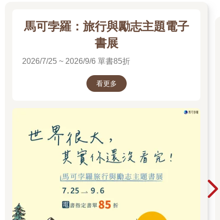
「那就留個訊息。」索西瞪了一眼她的長女。
「我敢說，我們可以重賣這條炸蘋果圈。」
馬可孛羅：旅行與勵志主題電子
「凱莉，不要盯著客人看。」索西提醒道，轉身回到廚房，開始
書展
準備更多麵糰，心中一再想著，每晚都帶女兒過來是否真的有幫
助。也許查克甜甜圈店只在正常時段營業就好，不需要每天二十
2026/7/25 ~ 2026/9/6 單書85折
四小時都開著。女兒們或許也應該跟著她們的父親住，雖然他幹
了那些不怎麼值得信任的事，但至少一段時間也好。
看更多
她凝視自己的雙手，皮膚褪色且粗糙，滿是皺紋但強壯——那是
她母親的雙手，她曾在馬德望的市場油炸自製的油條，一直做到
年老體衰、市場關閉，她的手也轉而從揉麵糰變成揀稻米，以服
侍大屠殺政權的共產理念。真是古怪，索西心想，過了數十年，
如今搬到了加州中部，擁有一家店，與她在美國出生的柬埔寨女
兒們一起生活，各個都長得健康也十分頑固。然而，在自己親手
創造的新生活中，她的雙手最終還是變得像母親一樣。
幾個禮拜前，索西唯一的夜班員工辭職了。他說，厭倦了那狹小
的廚房，厭倦了反常的睡眠作息，厭倦了夢境變得混亂。於是，
索西和女兒們在夏天達成了一項協議：直到九月之前都不會聘用
新員工，若是她們過來幫忙，就會將省下來的錢存入之後的大學