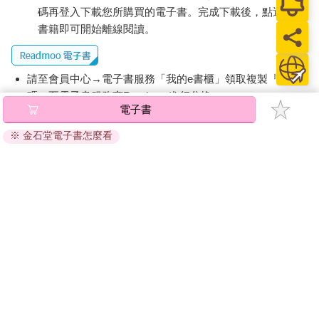
男人第三次到訪時，凱莉疑惑地皺起鼻子，低聲問道：「妳是怎
碼再登入下載您所購買的電子書。完成下載後，點選任一
麼確定的？」
書籍即可開始離線閱讀。
索西將展示櫃裡的甜甜圈整理好，瞧了一眼男人並說：「他當然
是高棉人啊。」當然，這使泰維抬起頭來，將視線離開了書本。
當然，泰維盯著那男人看的時候，母親的聲音也在她的腦海中迴
請至會員中心→電子書服務「我的e書櫃」領取複製『兌換
響著。當然，當然。
在泰維十六年的生命中，她的父母總能憑直覺就知道誰是高棉
碼』至電子書服務商Readmoo進行兌換。
電子書
人，誰又明顯不是——這一直使她感到相當驚奇又沮喪。只要做
退換貨須知：
了一些很普通的事情，例如喝一杯冰水，父親就會在房間的另一
※ 金石堂電子書怎麼看
因版權保護，您在金石堂所購買的電子書僅能以金石堂專屬
頭喊道：「大屠殺的時候根本不會有冰塊！」他接著感嘆，「我
的閱讀軟體開啟閱讀，無法以其他閱讀器或直接下載檔案。
的孩子怎麼都變得這麼不像高棉人了？」然後爆出悔恨一般的笑
依據「消費者保護法」第19條及行政院消費者保護處公告之
聲。其他時候，她只是吃了塊魚乾，或是撓撓頭皮，或用某種步
「通訊交易解除權合理例外情事適用準則」，非以有形媒介
態走路，父親會微笑著說：「現在就看得出來妳是高棉人了。」
身為高棉人究竟意味著什麼？如何知道什麼是高棉的，什麼又不
提供之數位內容或一經提供即為完成之線上服務，經消費者
是？大多數高棉人的內心深處，是否一直都知道自己是高棉人？
事先同意始提供。（如：電子書、電子雜誌、下載版軟體、
高棉人是否有其他族裔的人所沒有的感受？
虛擬商品…等），
不受「網購服務需提供七日鑑賞期」的限
在離婚前，父親常來查克甜甜圈店探望，而這些問題會以不同形
制
。為維護您的權益，建議您先使用「試閱」功能後再付款
式，從她的腦海中閃過。他會提著一盒青木瓜沙拉，無視所有顧
購買。
客並走向店內中央，一邊聞著沙拉，一邊喊道：「沒有什麼比魚
露和炸麵糰的味道，還要更道地的高棉味了！」
據泰維所知，高棉人的身分並不僅只呈現在她與家人共有的褐色