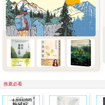
基金。泰維和凱莉的生活就此顛倒過來，只能在炎熱又令人焦躁
的白日睡覺，夜晚則必須守在收銀機旁工作。
儘管一開始感覺有些憤慨，但最後都還是同意了。開業的頭兩
年，當時凱莉八歲，泰維還未受到青春期的負面影響，索西仍然
在婚——查克甜甜圈的生意也相當興隆。想像一下，在爆發房地
產危機和城市宣布破產之前，市中心的街道是何等繁華。想像一
下，甜甜圈店的周圍環繞著熙熙攘攘的酒吧、餐廳和一家新開幕
的IMAX電影院，裡面擠滿了不相信無法還清債務的人。想想每天
放學後，泰維和凱莉待在店內的情景——和母親說著彼此才懂的
笑話、將甜甜圈賣得如此之快，感覺自己像運動員，其他時候則
望向窗外，看著外頭繚繞著川流般的活力。
現在細想，泰維和凱莉在聽聞父親於不遠的城市有了第二個家
庭，會有多依戀在查克甜甜圈店的回憶。經濟衰退幾乎摧毀了市
區的所有商家，將夜間顧客趕得一個也不剩，只留有在附近醫院
工作的疲憊員工——然而，正是這些在螢光燈下的無盡夏夜，成
為這個家最後的支柱。想像一下，查克甜甜圈店便是他們輝煌昔
推薦必看
日的陵墓。
第二個晚上，男人點了一份炸蘋果圈，坐在同個位子上。此時凌