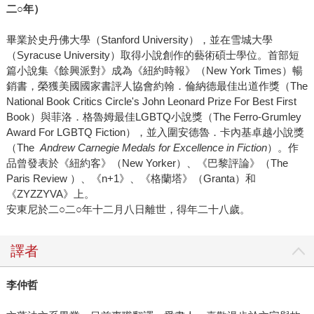
二○年）
畢業於史丹佛大學（Stanford University），並在雪城大學
（Syracuse University）取得小說創作的藝術碩士學位。首部短
篇小說集《餘興派對》成為《紐約時報》（New York Times）暢
銷書，榮獲美國國家書評人協會約翰．倫納德最佳出道作獎（The
National Book Critics Circle's John Leonard Prize For Best First
Book）與菲洛．格魯姆最佳LGBTQ小說獎（The Ferro-Grumley
Award For LGBTQ Fiction），並入圍安德魯．卡內基卓越小說獎
（The
Andrew Carnegie Medals for Excellence in Fiction
）。作
品曾發表於《紐約客》（New Yorker）、《巴黎評論》（The
Paris Review ）、《n+1》、《格蘭塔》（Granta）和
《ZYZZYVA》上。
安東尼於二○二○年十二月八日離世，得年二十八歲。
譯者
李仲哲