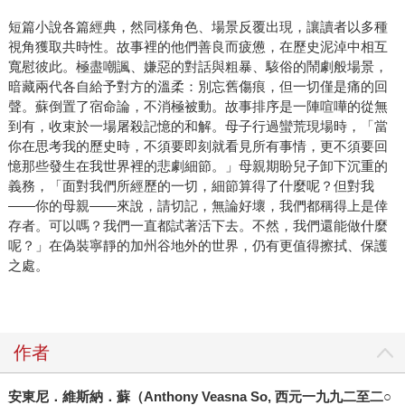
短篇小說各篇經典，然同樣角色、場景反覆出現，讓讀者以多種
視角獲取共時性。故事裡的他們善良而疲憊，在歷史泥淖中相互
寬慰彼此。極盡嘲諷、嫌惡的對話與粗暴、駭俗的鬧劇般場景，
暗藏兩代各自給予對方的溫柔：別忘舊傷痕，但一切僅是痛的回
聲。蘇倒置了宿命論，不消極被動。故事排序是一陣喧嘩的從無
到有，收束於一場屠殺記憶的和解。母子行過蠻荒現場時，「當
你在思考我的歷史時，不須要即刻就看見所有事情，更不須要回
憶那些發生在我世界裡的悲劇細節。」母親期盼兒子卸下沉重的
義務，「面對我們所經歷的一切，細節算得了什麼呢？但對我
——你的母親——來說，請切記，無論好壞，我們都稱得上是倖
存者。可以嗎？我們一直都試著活下去。不然，我們還能做什麼
呢？」在偽裝寧靜的加州谷地外的世界，仍有更值得擦拭、保護
之處。
作者
安東尼．維斯納．蘇（Anthony Veasna So, 西元一九九二至二○