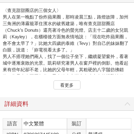
〈查克甜甜圈店的三個女人〉
男人在第一晚點了份炸蘋果圈，那時凌晨三點，路燈故障，加州
三角洲的薄霧籠罩住濱水的破舊建築，唯有查克甜甜圈店
（Chuck’s Donuts）還亮著冷色的螢光燈。店主十二歲的女兒凱
莉（Kayley），在櫃檯後方面無表情地說：「現在吃炸蘋果圈，
會不會太早了？」比她大四歲的泰維（Tevy）對自己的妹妹翻了
白眼，說道：「妳電視看太多了。」
男人不搭理她們兩人，找了一個位子坐下，繼續凝望窗外，看著
城中逐漸衰敗的光景。凱莉研究著男人在窗戶裡的倒影。他看起
來有些年紀卻不老，比她的父母年輕，其粗硬的八字鬚彷彿錯
位，像是來自不同年代。男人臉上充滿大人才會有的混亂情緒，
例如感傷，或是不幸。身著的淺灰色西裝也凌亂不堪，領帶還解
看更多
了開來。
一小時過了，凱莉對著泰維低語：「他好像只是在盯著自己的臉
瞧。」泰維回道：「我還在讀書誒。」
詳細資料
男人終於離去，將炸皮果圈原封不動地留在桌上，
「真是奇怪，」凱莉說，「不知道他是不是柬埔寨人。」
「不是這裡的每個亞裔都是柬埔寨人。」泰維回。
語言
中文繁體
裝訂
凱莉走近已無人的座位，更仔細檢視了桌上的炸蘋果圈。「怎麼