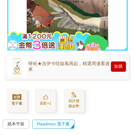
呀哈★吉伊卡哇旋風再起，精選周邊看過
加購
來
寫評價
電子書
喜歡+1
賺金幣
紙本平裝
Readmoo 電子書