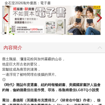
金石堂2026海外優惠：電子書
內容簡介
塵土飄揚、瀰漫花粉與加州霧霾的山谷，
他是巨大而古老的嬰兒，
當皺紋成為痛苦的漣漪，
一邊浮現了被時間埋在後腦的彈片。
😗
《時代》雜誌年度選書、紐約時報暢銷書、美國國家書評人協會
約翰．倫納德最佳出道作獎、菲洛．格魯姆最佳LGBTQ小說獎
喬治．桑德斯（
英國曼布克獎得主／
《林肯在中陰》作者
）、徐