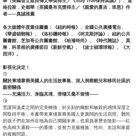
華（美國普立茲自傳文學獎得主
／
《Stay True保持真誠》
）、道
格拉斯．史都華（
英國曼布克獎得主／
《親愛的夏吉．班恩》作
者——真誠推薦
各大媒體
年度最佳圖書：《紐約時報》、全國公共廣播電台、
《華盛頓郵報》、《洛杉磯時報》、《柯克斯評論》、紐約公共
圖書館、芝加哥公共圖書館、《哈潑時尚》、《時代雜誌》、莫
琳．科里根的廣播節目《新鮮空氣》、《波士頓環球報》、《大
西洋》。
影視化決定！
😙
關於柬埔寨裔美國人的生活故事集、深入洞察酷兒和移民社區的
親密關係
——充滿活力、身臨其境、滑稽又毫不留情——
😘
荒謬與溫柔之間的完美轉換，於尖刻的幽默和敏銳的感情深度之
間取得平衡，本書帶來柬埔寨裔美國人更廣闊的生活寫照。難民
的孩子們在加州谷地為自己開闢未來，也肩負著歷史陰影——紅
色高棉大屠殺——的重擔，並努力克服種族、性向、友誼和家庭
的複雜問題。