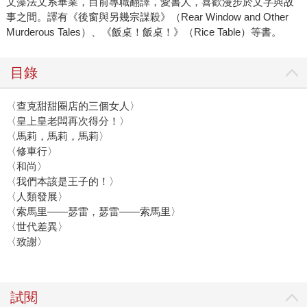
文藻法文系畢業，目前專職翻譯，愛書人，喜歡漫步於文字與故
事之間。譯有《後窗與另幾宗謀殺》（Rear Window and Other
Murderous Tales）、《飯桌！飯桌！》（Rice Table）等書。
目錄
〈查克甜甜圈店的三個女人〉
〈皇上皇老闆再次得分！〉
〈馬莉，馬莉，馬莉〉
〈修車行〉
〈和尚〉
〈我們本該是王子的！〉
〈人類發展〉
〈索馬里——瑟雷，瑟雷——索馬里〉
〈世代差異〉
〈致謝〉
試閱