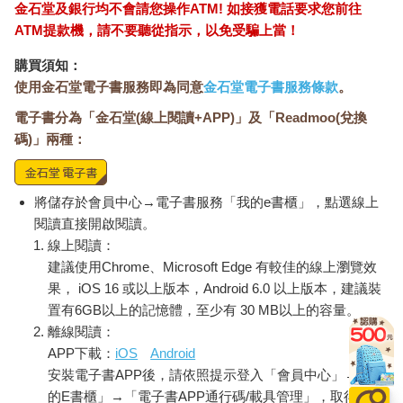
金石堂及銀行均不會請您操作ATM! 如接獲電話要求您前往
ATM提款機，請不要聽從指示，以免受騙上當！
儘管泰維對凱莉的突發奇想感到厭煩，但也無法否認自己對那位
購買須知：
男人很感興趣。他到底是誰？難道他很有錢，買炸蘋果圈只是為
使用金石堂電子書服務即為同意
金石堂電子書服務條款
。
了浪費不吃嗎？他第五次來訪、第五次未動過炸蘋果圈、第五次
選擇坐在同個位子時，泰維開始覺得這個男人很值得觀察、探討
電子書分為「金石堂(線上閱讀+APP)」及「Readmoo(兌換
和分析，甚至可以成為她哲學論文的主題。
碼)」兩種：
她在廢棄商場旁的社區大學，參加了名為「認知」的暑期課程。
毫無疑問，以這男人為主題，探討面對他時會碰上的哲學問題，
或許能夠讓泰維在班上得到A級分，並給明年的大學招生委員留下
將儲存於會員中心→電子書服務「我的e書櫃」，點選線上
深刻的印象。說不定還能讓她贏得一筆豐厚的獎學金，帶她逃離
閱讀直接開啟閱讀。
這座令人發愁的蕭索之城。
線上閱讀：
「認知」一開始會引起泰維的注意，是因為那堂課不需要先修任
何的數學課程；課堂內容只包括閱讀、完成一篇十五頁的論文，
建議使用Chrome、Microsoft Edge 有較佳的線上瀏覽效
以及參加早晨講座，而這些都可以在下午回家睡覺之前完成。泰
果， iOS 16 或以上版本，Android 6.0 以上版本，建議裝
維不太能理解大多數的文本，但她覺得教授肯定也是如此，因為
置有6GB以上的記憶體，至少有 30 MB以上的容量。
他看起來就像社區大學在街上找來的流浪漢。儘管如此，閱讀維
離線閱讀：
根斯坦（Wittgenstein）仍非常適合拿來打發深夜時刻。
APP下載：
iOS
Android
泰維的母親僅僅在一瞥之間，就知道他是高棉人——這激起了泰
安裝電子書APP後，請依照提示登入「會員中心」→「我
維對那位男人的興趣，想以哲學的角度再更認識他。
的E書櫃」→「電子書APP通行碼/載具管理」，取得通行