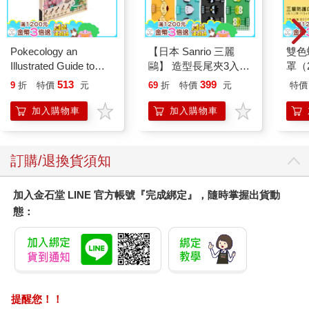
三人都是性急又魯莽的人。男人的臉上似乎帶著不滿，這一刻，
她真希望自己是隱形人。
索西仍然抓著女兒們的手，將她們拉向廚房的擺動門。「快來幫
Pokecology an
【日本 Sanrio 三麗
雙色
我給甜甜圈塗上糖料，」她命令道。「我受夠什麼都自己一個人
Illustrated Guide to
鷗】 造型長尾夾3入組
罩（
做了！」
Pokemon Ecology
(8款可選) 凱蒂貓 Hello
513
399
9
折
特價
元
69
折
特價
元
特價
「不能就這樣把他留在座位區。」凱莉咬緊牙關抗議。
(Pokemon Pikachu
Kitty 庫洛米 布丁狗 酷
索西看了一眼那位男人。「沒事，」她說，「他是高棉人。」
Press)
企鵝
加入購物車
加入購物車
「我自己會走，不要拉我。」泰維掙脫了母親的束縛，但為時已
晚，她們已經置身廚房，被濃重的酵母味和烤箱裡燃燒的熱氣圍
繞著。
訂購/退換貨須知
索西、泰維和凱莉站在廚房中島周圍。一盤盤新鮮炸好的麵糰，
呈金黃酥脆、裸露，放置於糖料旁。索西拿起一個甜甜圈，浸入
糖料再舉到空中，白色的液體隨之滴下。
加入金石堂 LINE 官方帳號『完成綁定』，隨時掌握出貨動
凱莉看著廚房的門。「要是他這段期間都沒盯著窗戶看，怎麼
態：
辦？」她問泰維，「他會不會一直都在倒影中看著我們啊？」
「要同時做這兩件事，也不是不可能。」泰維回答，兩隻手各拿
起一個甜甜圈浸入糖料中。
「那也太可怕了吧。」凱莉說道，心中不禁綻放出一股興奮感。
「快工作。」索西厲聲說。
提醒您！！
凱莉嘆了口氣，認命地拿起甜甜圈幹活。