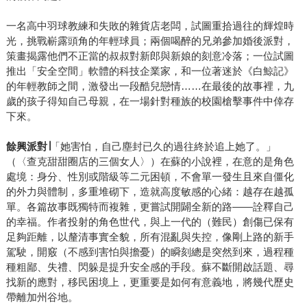
一名高中羽球教練和失敗的雜貨店老闆，試圖重拾過往的輝煌時
光，挑戰嶄露頭角的年輕球員；兩個喝醉的兄弟參加婚後派對，
策畫揭露他們不正當的叔叔對新郎與新娘的刻意冷落；一位試圖
推出「安全空間」軟體的科技企業家，和一位著迷於《白鯨記》
的年輕教師之間，激發出一段酷兒戀情……在最後的故事裡，九
歲的孩子得知自己母親，在一場針對種族的校園槍擊事件中倖存
下來。
餘興派對∣
「她害怕，自己塵封已久的過往終於追上她了。」
（〈查克甜甜圈店的三個女人〉）在蘇的小說裡，在意的是角色
處境：身分、性別或階級等二元困頓，不會單一發生且來自僵化
的外力與體制，多重堆砌下，造就高度敏感的心緒：越存在越孤
單。各篇故事既獨特而複雜，更嘗試開闢全新的路——詮釋自己
的幸福。作者投射的角色世代，與上一代的（難民）創傷已保有
足夠距離，以釐清事實全貌，所有混亂與失控，像剛上路的新手
駕駛，開竅（不感到害怕與擔憂）的瞬刻總是突然到來，過程種
種粗鄙、失禮、閃躲是提升安全感的手段。蘇不斷開啟話題、尋
找新的應對，移民困境上，更重要是如何有意義地，將幾代歷史
帶離加州谷地。