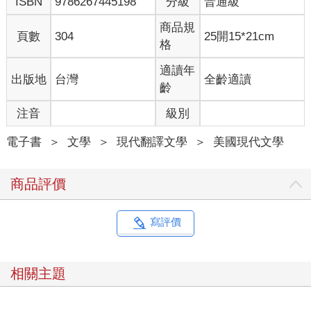
ISBN
9786267445198
分級
普通級
進來坐在這兒一小時，還連一口都沒吃？」
泰維繼續專注讀著攤開在櫃檯上的書。
商品規
她們的媽媽從廚房走出來，手裡拿著一托盤的糖霜甜甜圈。她就
頁數
304
25開15*21cm
格
是查克甜甜圈店的店主，但名字根本不叫查克，而是叫索西
（Sothy），也從來沒遇過一個叫查克的人；她只是覺得這名字很
適讀年
出版地
台灣
全齡適讀
美式，能夠吸引顧客上門。她將一盤甜甜圈滑入冷卻架，掃視整
齡
間店面，確認女兒們沒有放另一位流浪漢進來。
「路燈怎麼沒亮了？」索西驚呼。「又來？」她走到窗前，試圖
注音
級別
往外看，但眼前所見幾乎都是自己的倒影——粗短的肢體從滿是
油漬的圍裙裡延伸出來，一臉發福且頭上戴著廉價的髮網。對自
電子書
＞
文學
＞
現代翻譯文學
＞
美國現代文學
己的評價如此嚴厲實在毫無必要，但索西已經在廚房裡待了太久
的時間，對世界的感知也跟著扭曲，一直在裡頭不斷揉著麵糰，
商品評價
彷彿時間是以製作甜甜圈的數量來衡量。「要是一直這樣，客人
就不會來了。」
「沒事的。」泰維低頭說道，目光一點都沒有離開書本。「剛剛
寫評價
才來了一個客人。」
「對呀，那個怪人就坐在那邊，待了一個小時。」凱莉說。
「他買了幾個甜甜圈？」索西問。
相關主題
「只買了那個。」凱莉指著桌上的炸蘋果圈說。
索西嘆了一口氣。「泰維，打電話給電力公司。」
泰維抬起頭。「他們不會接的。」