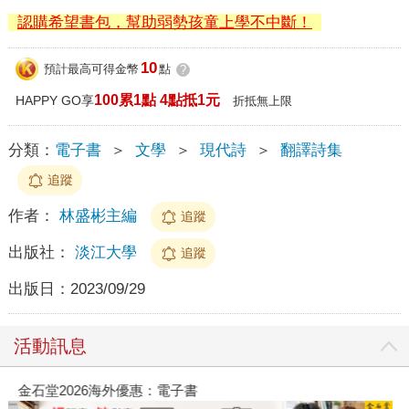
認購希望書包，幫助弱勢孩童上學不中斷！
10
預計最高可得金幣
點
?
100累1點 4點抵1元
HAPPY GO享
折抵無上限
分類：
電子書
＞
文學
＞
現代詩
＞
翻譯詩集
追蹤
作者：
林盛彬主編
追蹤
出版社：
淡江大學
追蹤
出版日：
2023/09/29
活動訊息
金石堂2026海外優惠：電子書