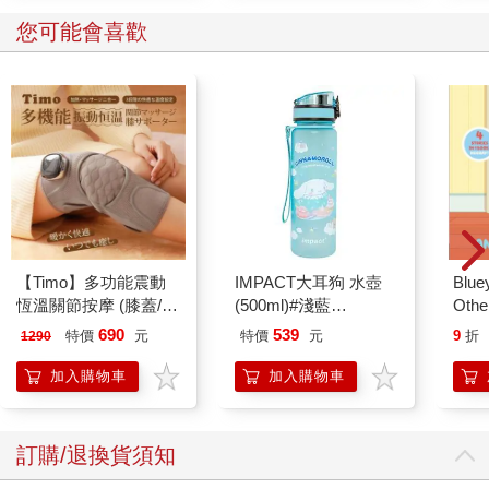
您可能會喜歡
【Timo】多功能震動
IMPACT大耳狗 水壺
Blue
恆溫關節按摩 (膝蓋/
(500ml)#淺藍
Other
肩/手肘通用) 無線充電
IMCMB01LB
Stori
690
539
特價
元
特價
元
9
折
1290
加熱護膝 智能震動護
Hoor
膝熱敷 【單入組】
加入購物車
加入購物車
訂購/退換貨須知