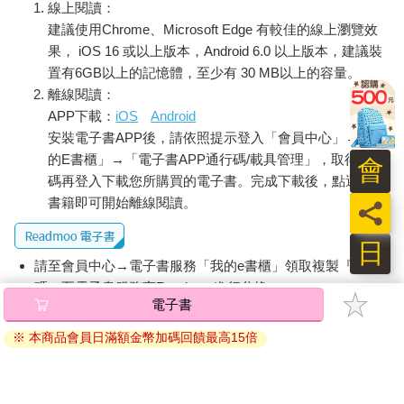
線上閱讀：
建議使用Chrome、Microsoft Edge 有較佳的線上瀏覽效
果， iOS 16 或以上版本，Android 6.0 以上版本，建議裝
置有6GB以上的記憶體，至少有 30 MB以上的容量。
離線閱讀：
APP下載：
iOS
Android
安裝電子書APP後，請依照提示登入「會員中心」→「我
的E書櫃」→「電子書APP通行碼/載具管理」，取得通行
會
碼再登入下載您所購買的電子書。完成下載後，點選任一
書籍即可開始離線閱讀。
員
日
請至會員中心→電子書服務「我的e書櫃」領取複製『兌換
碼』至電子書服務商Readmoo進行兌換。
電子書
退換貨須知：
※ 本商品會員日滿額金幣加碼回饋最高15倍
因版權保護，您在金石堂所購買的電子書僅能以金石堂專屬
的閱讀軟體開啟閱讀，無法以其他閱讀器或直接下載檔案。
依據「消費者保護法」第19條及行政院消費者保護處公告之