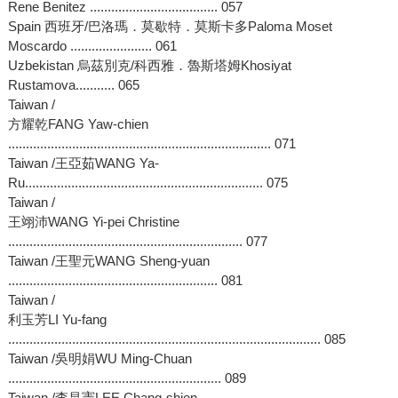
Rene Benitez .................................... 057
Spain 西班牙/巴洛瑪．莫歇特．莫斯卡多Paloma Moset
Moscardo ....................... 061
Uzbekistan 烏茲別克/科西雅．魯斯塔姆Khosiyat
Rustamova........... 065
Taiwan /
方耀乾FANG Yaw-chien
.......................................................................... 071
Taiwan /王亞茹WANG Ya-
Ru................................................................... 075
Taiwan /
王翊沛WANG Yi-pei Christine
.................................................................. 077
Taiwan /王聖元WANG Sheng-yuan
........................................................... 081
Taiwan /
利玉芳LI Yu-fang
........................................................................................ 085
Taiwan /吳明娟WU Ming-Chuan
............................................................ 089
Taiwan /李昌憲LEE Chang-shien