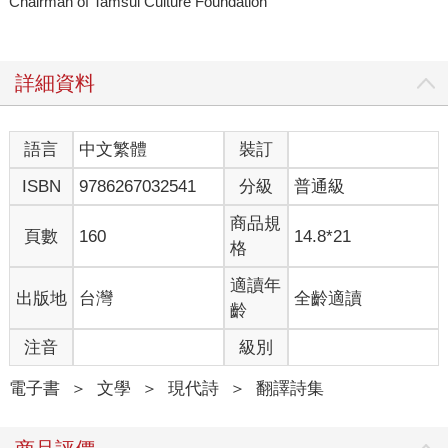
Chairman of Tamsui Culture Foundation
詳細資料
語言
中文繁體
裝訂
ISBN
9786267032541
分級
普通級
商品規
頁數
160
14.8*21
格
適讀年
出版地
台灣
全齡適讀
齡
注音
級別
電子書
＞
文學
＞
現代詩
＞
翻譯詩集