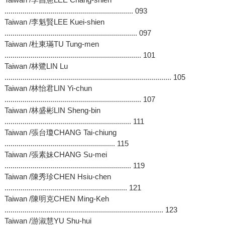
................................................................ 093
Taiwan /李魁賢LEE Kuei-shien
.................................................................. 097
Taiwan /杜東璊TU Tung-men
.................................................................... 101
Taiwan /林鷺LIN Lu
................................................................................... 105
Taiwan /林怡君LIN Yi-chun
.................................................................... 107
Taiwan /林盛彬LIN Sheng-bin
............................................................... 111
Taiwan /張台瓊CHANG Tai-chiung
....................................................... 115
Taiwan /張素妹CHANG Su-mei
............................................................... 119
Taiwan /陳秀珍CHEN Hsiu-chen
............................................................. 121
Taiwan /陳明克CHEN Ming-Keh
............................................................................... 123
Taiwan /游淑慧YU Shu-hui