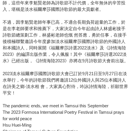
師，這些年來李魁賢老師為詩歌節不計代價，全年無休的辛苦投
入，堪稱是淡水福爾摩莎國際詩歌節的最大貢獻者。
不過，因李魁賢老師年事已高，不適合長期負荷超量的工作，於
是在李老師要求和推薦下，大家決定自今年起由詩人林盛彬接手
詩歌節總策劃工作，林盛彬老師也慨 然答應，勇於任事，在接手
後積極聯繫邀請今年度參加淡水福爾摩莎國際詩歌節的外國詩人
和本國詩人，同時展開《福爾摩莎詩選2022淡水》及《詩情海陸
2023》的編譯出版作業，令人佩服！其中《福爾摩莎詩選2022淡
水》已經出版，《詩情海陸2023》亦將在9月詩歌節大會前出版。
2023淡水福爾摩莎國際詩歌節大會已訂於9月21日至9月27日在淡
水舉行，今年的詩歌節我們將邀請12位外國詩人與25位本國詩人
在詩美之鄉-淡水相 會，大家真心對待，吟詠詩情海陸，祈願世界
平安！
The pandemic ends, we meet in Tamsui this September
The 2023 Formosa International Poetry Festival in Tamsui prays
for world peace
Hsu Huei-Ming