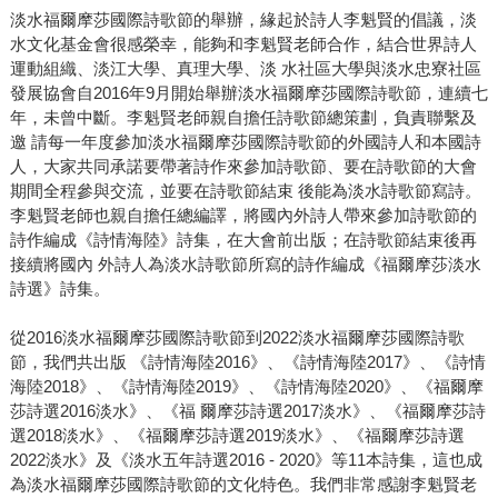
淡水福爾摩莎國際詩歌節的舉辦，緣起於詩人李魁賢的倡議，淡
水文化基金會很感榮幸，能夠和李魁賢老師合作，結合世界詩人
運動組織、淡江大學、真理大學、淡 水社區大學與淡水忠寮社區
發展協會自2016年9月開始舉辦淡水福爾摩莎國際詩歌節，連續七
年，未曾中斷。李魁賢老師親自擔任詩歌節總策劃，負責聯繫及
邀 請每一年度參加淡水福爾摩莎國際詩歌節的外國詩人和本國詩
人，大家共同承諾要帶著詩作來參加詩歌節、要在詩歌節的大會
期間全程參與交流，並要在詩歌節結束 後能為淡水詩歌節寫詩。
李魁賢老師也親自擔任總編譯，將國內外詩人帶來參加詩歌節的
詩作編成《詩情海陸》詩集，在大會前出版；在詩歌節結束後再
接續將國內 外詩人為淡水詩歌節所寫的詩作編成《福爾摩莎淡水
詩選》詩集。
從2016淡水福爾摩莎國際詩歌節到2022淡水福爾摩莎國際詩歌
節，我們共出版 《詩情海陸2016》、《詩情海陸2017》、《詩情
海陸2018》、《詩情海陸2019》、《詩情海陸2020》、《福爾摩
莎詩選2016淡水》、《福 爾摩莎詩選2017淡水》、《福爾摩莎詩
選2018淡水》、《福爾摩莎詩選2019淡水》、《福爾摩莎詩選
2022淡水》及《淡水五年詩選2016 - 2020》等11本詩集，這也成
為淡水福爾摩莎國際詩歌節的文化特色。我們非常感謝李魁賢老