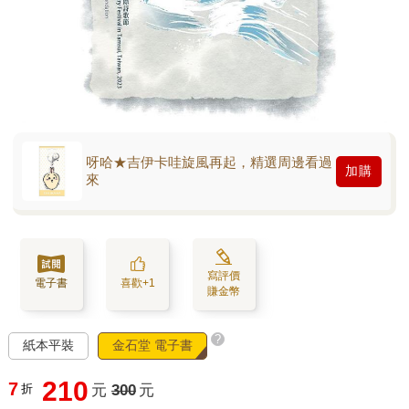
呀哈★吉伊卡哇旋風再起，精選周邊看過
加購
來
寫評價
電子書
喜歡+1
賺金幣
?
紙本平裝
金石堂 電子書
210
7
折
元
300
元