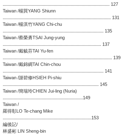
........................................................................................ 127
Taiwan /楊巽YANG Shiunn
......................................................................................... 131
Taiwan /楊淇竹YANG Chi-chu
................................................................................... 135
Taiwan /蔡榮勇TSAI Jung-yung
................................................................................. 137
Taiwan /戴毓芬TAI Yu-fen
.......................................................................................... 139
Taiwan /戴錦綢TAI Chin-chou
................................................................................... 141
Taiwan /謝碧修HSIEH Pi-shiu
............................................................................... 145
Taiwan /簡瑞玲CHIEN Jui-ling (Nuria)
..................................................................149
Taiwan /
羅得彰LO Te-chang Mike
.........................................................................153
編後記/
林盛彬 LIN Sheng-bin