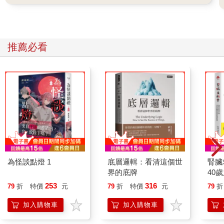
推薦必看
為怪談點燈 1
底層邏輯：看清這個世
腎臟
界的底牌
40
就告
253
316
79
折
特價
元
79
折
特價
元
79
折
加入購物車
加入購物車