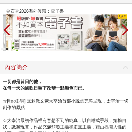
金石堂2026海外優惠：電子書
內容簡介
一切都是昔日的他，
在每一天的風吹日照下改變一點顏色而已。
☆[㍾-㍽-㍼] 無賴派文豪太宰治首部小說集完整呈現，太宰治一切
創作的原點
☆太宰治最初作品裡有意想不到的純真，以自嘲式手段，揶揄自
我，譏諷現實，作品充滿頹廢主義和虛無主義，藉由揭開人性的