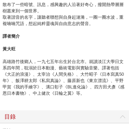
散布了一些暗號、訊息，感興趣的人沿著好奇心，撥開熱帶層層
樹叢來到一個世界。
取著諧音的名字，讓聽者聯想與自身起漣漪，一圈一圈水波，重
複喃喃咒語，想起純粹靈魂與自由意志的聲音。
譯者簡介
黃大旺
高雄路竹後鄉人，一九七五年出生於台北市。就讀淡江大學日文
系四年間，耽溺於日本動漫、藝術電影與實驗音樂。譯著包括
《大正的浪漫》、太宰治《人間失格》、大竹昭子《日本寫真50
年》、飯澤耕太郎《私寫真論》、藤原新也《東京漂流》、平野
甲賀《我的手繪字》、溝口彰子《BL進化論》、四方田犬彥《感
恩日本書物》、中上健次《日輪之翼》等。
目錄