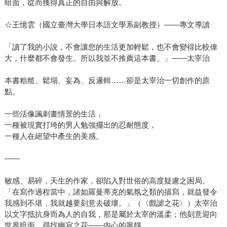
暗面，從而獲得真正的自由與解放。
☆王憶雲（國立臺灣大學日本語文學系副教授）——專文導讀
「讀了我的小說，不會讓您的生活更加輕鬆，也不會變得比較偉
大，什麼都不會發生。所以我並不推薦這本書。」——太宰治
本書粗糙、鬆塌、妄為、反邏輯……卻是太宰治一切創作的原
點。
一些活像諷刺畫情景的生活，
一種被現實打垮的男人勉強擺出的忍耐態度，
一種人在絕望中產生的美感。
——
敏感、易碎，天生的作家，卻陷入對世俗的高度疑慮之困局。
「在寫作過程當中，諸如羅曼蒂克的氣氛之類的描寫，就益發令
我感到不堪，我就越要刻意去破壞。」（〈戲謔之花〉）太宰治
以文字抵抗身而為人的自我，那是屬於太宰的溫柔；他刻意迎向
世界暗面，尋找幽寂之花——內心的寧靜。