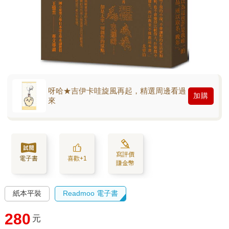
呀哈★吉伊卡哇旋風再起，精選周邊看過
加購
來
寫評價
電子書
喜歡+1
賺金幣
紙本平裝
Readmoo 電子書
280
元