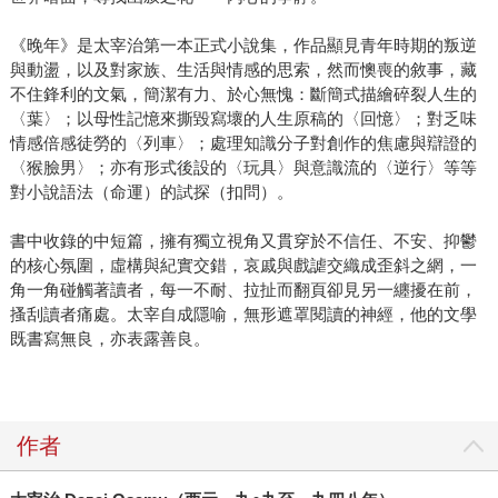
《晚年》是太宰治第一本正式小說集，作品顯見青年時期的叛逆
與動盪，以及對家族、生活與情感的思索，然而懊喪的敘事，藏
不住鋒利的文氣，簡潔有力、於心無愧：斷簡式描繪碎裂人生的
〈葉〉；以母性記憶來撕毀寫壞的人生原稿的〈回憶〉；對乏味
情感倍感徒勞的〈列車〉；處理知識分子對創作的焦慮與辯證的
〈猴臉男〉；亦有形式後設的〈玩具〉與意識流的〈逆行〉等等
對小說語法（命運）的試探（扣問）。
書中收錄的中短篇，擁有獨立視角又貫穿於不信任、不安、抑鬱
的核心氛圍，虛構與紀實交錯，哀戚與戲謔交織成歪斜之網，一
角一角碰觸著讀者，每一不耐、拉扯而翻頁卻見另一纏擾在前，
搔刮讀者痛處。太宰自成隱喻，無形遮罩閱讀的神經，他的文學
既書寫無良，亦表露善良。
作者