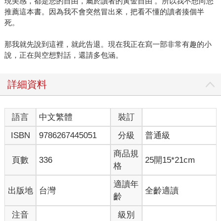
現美感，都是您的自由，屬於讀者的黃金自由 。所以我不想向您
推薦這本書。因為我不會突然冒出來，把看不懂的讀者揍個半
死。
那我就先說到這裡，就此告退。現在我正在寫一部非常有趣的小
說，正在與空想對話，還請多包涵。
詳細資料
語言
中文繁體
裝訂
ISBN
9786267445051
分級
普通級
商品規
頁數
336
25開15*21cm
格
適讀年
出版地
台灣
全齡適讀
齡
注音
級別