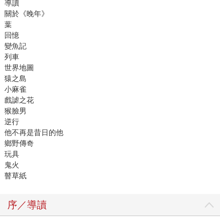
導讀
關於《晚年》
葉
回憶
變魚記
列車
世界地圖
猿之島
小麻雀
戲謔之花
猴臉男
逆行
他不再是昔日的他
鄉野傳奇
玩具
鬼火
瞽草紙
序／導讀