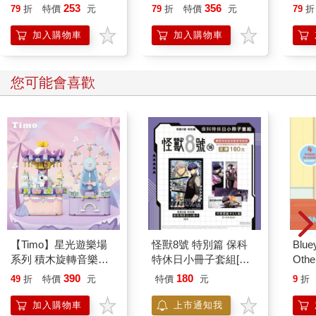
253
356
79
折
特價
元
79
折
特價
元
79
折
加入購物車
加入購物車
您可能會喜歡
【Timo】星光遊樂場
怪獸8號 特別篇 保科
Blue
系列 積木旋轉音樂盒
特休日小冊子套組[限
Other
禮物
加購]
Stori
390
180
49
折
特價
元
特價
元
9
折
Hoor
加入購物車
上市通知我