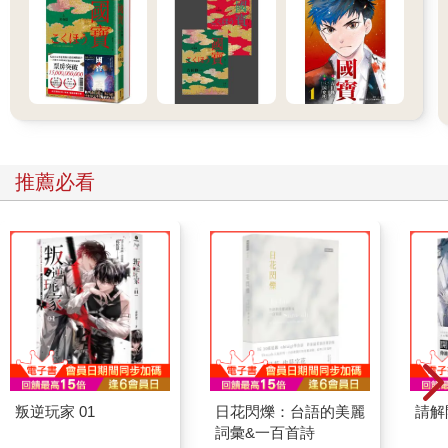
推薦必看
叛逆玩家 01
日花閃爍：台語的美麗
請解
詞彙&一百首詩