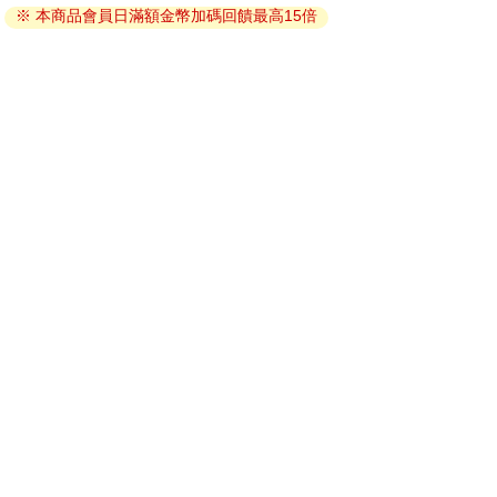
※ 本商品會員日滿額金幣加碼回饋最高15倍
因版權保護，您在金石堂所購買的電子書僅能以金石堂專屬
的閱讀軟體開啟閱讀，無法以其他閱讀器或直接下載檔案。
依據「消費者保護法」第19條及行政院消費者保護處公告之
「通訊交易解除權合理例外情事適用準則」，非以有形媒介
提供之數位內容或一經提供即為完成之線上服務，經消費者
事先同意始提供。（如：電子書、電子雜誌、下載版軟體、
虛擬商品…等），
不受「網購服務需提供七日鑑賞期」的限
制
。為維護您的權益，建議您先使用「試閱」功能後再付款
購買。