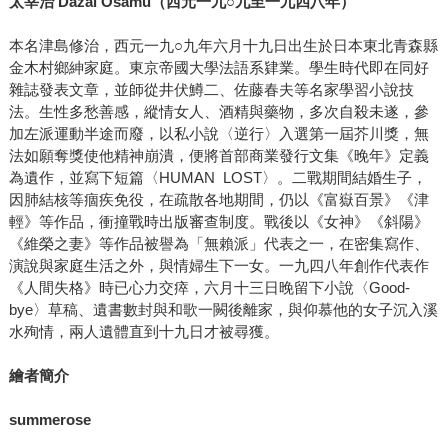
太宰治
Dazai Osamu
（西元一九
○
九至一九四八年）
本名津島修治，西元一九○九年六月十九日出生於日本東北青森縣
金木村鄉紳家庭。東京帝國大學法語系肄業。學生時代即在同好
雜誌發表文章，並師從井伏鱒二、佐藤春夫等名家學習小說技
法。生性多愁善感，縱情女人、酒精與藥物，多次自殺未遂，參
加左派運動半途而廢，以私小說〈逆行〉入選第一屆芥川獎，無
法如願奪獎使他精神崩潰，便將首部商業發行文集《晚年》定義
為遺作，並寫下短篇〈HUMAN LOST〉。二戰期間結婚生子，
因肺結核等痼疾免役，在疏散各地期間，仍以《富嶽百景》《津
輕》等作品，衝撞戰時出版審查制度。戰後以《女神》《斜陽》
《維榮之妻》等作品被譽為「無賴派」代表之一，在密集寫作、
演說與家庭生活之外，與情婦生下一女。一九四八年創作代表作
《人間失格》時已心力交瘁，六月十三日晚留下小說〈Good-
bye〉草稿、遺書數封與和歌一闕後離家，與仰慕他的女子沉入溪
水殉情，兩人遺體直到十九日才被尋獲。
繪者簡介
summerose