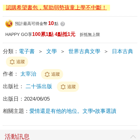
認購希望書包，幫助弱勢孩童上學不中斷！
10
預計最高可得金幣
點
?
100累1點 4點抵1元
HAPPY GO享
折抵無上限
分類：
電子書
＞
文學
＞
世界古典文學
＞
日本古典
追蹤
作者：
太宰治
追蹤
出版社：
二十張出版
追蹤
出版日：
2024/06/05
相關主題：
愛情還是有他的地位。文學•故事選讀
活動訊息