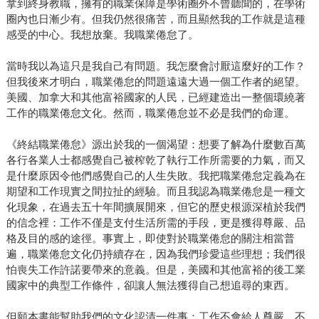
拿到終身教職，擁有的職業保障是學術圈外不曾聽聞的，在學術
圈內也日漸少有。但我仍然很痛苦，而且顯然我的工作就是這種
感受的中心。我想放棄。我職業倦怠了。
當時我以為這只是我自己有問題。我怎麼會討厭這麼好的工作？
但我後來才明白，職業倦怠的問題遠遠大過一個工作者的絕望。
美國、加拿大和其他富裕國家的人民，已經建造出一整個環繞著
工作的職業倦怠文化。然而，職業倦怠並不必是我們的命運。
《終結職業倦怠》源出於我的一個渴望：想要了解為什麼數百萬
各行各業人士都感覺自己被榨乾了執行工作所需要的力氣，而又
是什麼原因令他們感覺自己的人生失敗。我把職業倦怠定義為在
期望和工作現實之間拉扯的經驗。而且我認為職業倦怠是一種文
化現象，在過去五十年間擴展開來，但它的歷史根源深植於我們
的信念裡：工作不僅是支付生活所需的手段，更是獲得尊嚴、品
格及目的感的途徑。事實上，即使對於職業倦怠的關注相當普
遍，職業倦怠文化仍持續存在，因為我們珍愛這些理想；我們很
怕喪失工作許諾要帶來的意義。但是，美國和其他富裕的後工業
國家中的典型工作條件，卻讓人無法獲得自己想追尋的東西。
但願本書能幫助我們的文化認清一件事：工作不會給人尊嚴、不