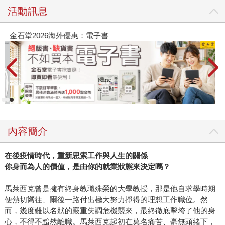
活動訊息
金石堂2026海外優惠：電子書
內容簡介
在後疫情時代，重新思索工作與人生的關係
你身而為人的價值，是由你的就業狀態來決定嗎？
馬萊西克曾是擁有終身教職殊榮的大學教授，那是他自求學時期
便熱切嚮往、爾後一路付出極大努力掙得的理想工作職位。然
而，幾度難以名狀的嚴重失調危機襲來，最終徹底擊垮了他的身
心，不得不黯然離職。馬萊西克起初在莫名痛苦、毫無頭緒下，