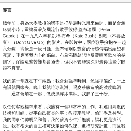
導言
幾年前，身為大學教授的我不是把早晨時光用來備課，而是會賴
床幾小時，重複看著英國流行歌手彼得‧蓋布瑞爾（Peter
Gabriel）在一九八六年和凱特‧布希（Kate Bush）對唱〈不要放
棄〉（Don’t Give Up）的影片。在影片中，兩位歌手擁抱在一起
六分鐘，背景是一段日蝕。蓋布瑞爾以豐富的情感傳唱出絕望和
寂寥，呼應著我內心的獨白。布希滿懷慈悲地反覆唱著歌名的幾
個字，保證這些苦難都會過去，但我不管聽幾次都覺得這些字眼
很不真實。
我的第一堂課在下午兩點；我會勉強準時到、勉強準備好，一上
完課就回家去。晚上我就吃冰淇淋、喝麥芽釀造的高濃度啤酒
——通常會加在一起，做成漂浮冰淇淋。我胖了三十磅。
以任何客觀標準來看，我擁有一個非常棒的工作。我運用高度的
技術和訓練，從事自己擅長的事：教授宗教學、倫理學及神學。
我的同事們聰明又和善，我的薪資令生活無虞，福利更是沒話
說。我有很大的自主權可決定如何教課、進行研究計畫，而且我