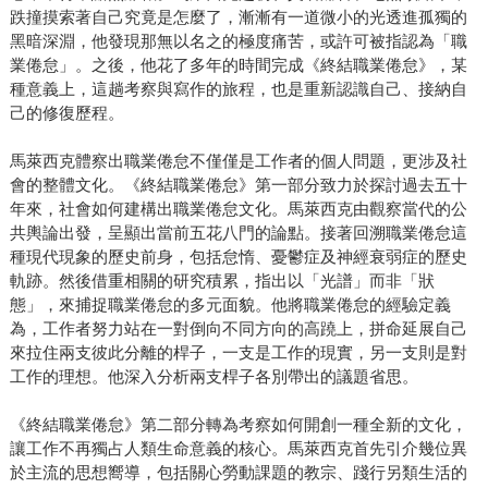
跌撞摸索著自己究竟是怎麼了，漸漸有一道微小的光透進孤獨的
黑暗深淵，他發現那無以名之的極度痛苦，或許可被指認為「職
業倦怠」。之後，他花了多年的時間完成《終結職業倦怠》，某
種意義上，這趟考察與寫作的旅程，也是重新認識自己、接納自
己的修復歷程。
馬萊西克體察出職業倦怠不僅僅是工作者的個人問題，更涉及社
會的整體文化。《終結職業倦怠》第一部分致力於探討過去五十
年來，社會如何建構出職業倦怠文化。馬萊西克由觀察當代的公
共輿論出發，呈顯出當前五花八門的論點。接著回溯職業倦怠這
種現代現象的歷史前身，包括怠惰、憂鬱症及神經衰弱症的歷史
軌跡。然後借重相關的研究積累，指出以「光譜」而非「狀
態」，來捕捉職業倦怠的多元面貌。他將職業倦怠的經驗定義
為，工作者努力站在一對倒向不同方向的高蹺上，拼命延展自己
來拉住兩支彼此分離的桿子，一支是工作的現實，另一支則是對
工作的理想。他深入分析兩支桿子各別帶出的議題省思。
《終結職業倦怠》第二部分轉為考察如何開創一種全新的文化，
讓工作不再獨占人類生命意義的核心。馬萊西克首先引介幾位異
於主流的思想嚮導，包括關心勞動課題的教宗、踐行另類生活的