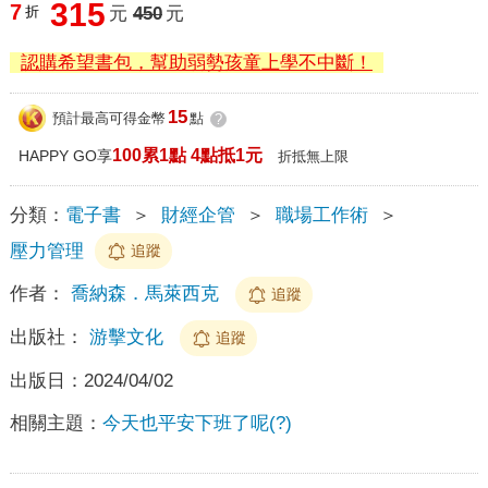
315
7
折
元
450
元
認購希望書包，幫助弱勢孩童上學不中斷！
15
預計最高可得金幣
點
?
100累1點 4點抵1元
HAPPY GO享
折抵無上限
分類：
電子書
＞
財經企管
＞
職場工作術
＞
壓力管理
追蹤
作者：
喬納森．馬萊西克
追蹤
出版社：
游擊文化
追蹤
出版日：
2024/04/02
相關主題：
今天也平安下班了呢(?)