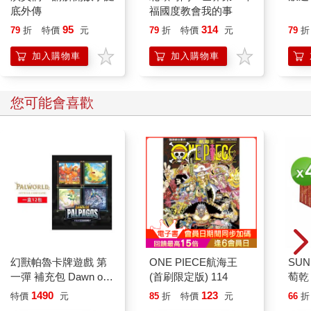
底外傳
福國度教會我的事
95
314
79
折
特價
元
79
折
特價
元
79
折
加入購物車
加入購物車
您可能會喜歡
幻獸帕魯卡牌遊戲 第
ONE PIECE航海王
SUN
一彈 補充包 Dawn of
(首刷限定版) 114
萄乾 
Palpagos（日文版一
1490
123
特價
元
85
折
特價
元
66
折
盒）