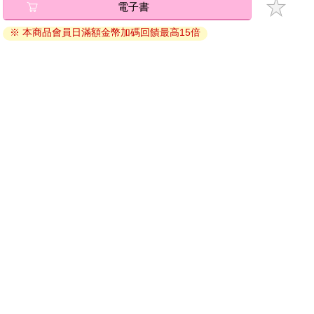
電子書
退換貨須知：
※ 本商品會員日滿額金幣加碼回饋最高15倍
因版權保護，您在金石堂所購買的電子書僅能以金石堂專屬
的閱讀軟體開啟閱讀，無法以其他閱讀器或直接下載檔案。
依據「消費者保護法」第19條及行政院消費者保護處公告之
「通訊交易解除權合理例外情事適用準則」，非以有形媒介
提供之數位內容或一經提供即為完成之線上服務，經消費者
事先同意始提供。（如：電子書、電子雜誌、下載版軟體、
虛擬商品…等），
不受「網購服務需提供七日鑑賞期」的限
制
。為維護您的權益，建議您先使用「試閱」功能後再付款
購買。