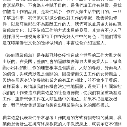
會形塑品格、不會為人生賦予目的。是我們讓工作有尊嚴、是我
們塑造工作的品質、是我們賦予工作在人類生活中的目的。一旦
了解這件事，我們就可以減少自己對工作的奉獻、改善勞動條
件，以及尊重那些不為薪酬工作的人。我們可以並肩協力終結職
業倦怠文化，以不依賴工作的方式來昌盛發展。其實有不少人已
經採用另一種視角來看待工作在美好人生中的角色，而他們通常
是在職業倦怠文化的邊緣做到的，本書也會介紹這些人。
《終結職業倦怠》是在新冠肺炎疫情造成全世界的工作大亂之後
出版的。在美國，整個社會的隔離檢疫導致大量失業人口，徹底
顯示出我們對工作的理想根本是個謊言。人類的尊嚴、身而為人
的價值，與就業狀況是無關的。因疫情而失去工作的女侍應生，
與她在居家令迫使餐館歇業之前有工作相比，並不會少了尊嚴。
這樣看來，疫情讓我們有機會決定性地擺脫，過去五十年間掌控
我們的工作並造成職業倦怠的社會道德觀，使我們有望重新塑造
工作、重新想像工作在人類生活中的地位。如果不把握這次機
會，我們就會倒退回從前製造出職業倦怠文化的那些模式。
職業倦怠代表我們平常思考工作問題的方式有個奇特的謎團。職
業倦怠會發生在擁有終身教職的大學教授身上，就表示它不僅關