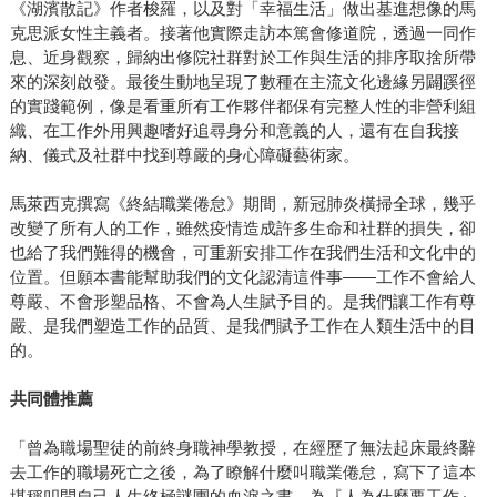
《湖濱散記》作者梭羅，以及對「幸福生活」做出基進想像的馬
克思派女性主義者。接著他實際走訪本篤會修道院，透過一同作
息、近身觀察，歸納出修院社群對於工作與生活的排序取捨所帶
來的深刻啟發。最後生動地呈現了數種在主流文化邊緣另闢蹊徑
的實踐範例，像是看重所有工作夥伴都保有完整人性的非營利組
織、在工作外用興趣嗜好追尋身分和意義的人，還有在自我接
納、儀式及社群中找到尊嚴的身心障礙藝術家。
馬萊西克撰寫《終結職業倦怠》期間，新冠肺炎橫掃全球，幾乎
改變了所有人的工作，雖然疫情造成許多生命和社群的損失，卻
也給了我們難得的機會，可重新安排工作在我們生活和文化中的
位置。但願本書能幫助我們的文化認清這件事——工作不會給人
尊嚴、不會形塑品格、不會為人生賦予目的。是我們讓工作有尊
嚴、是我們塑造工作的品質、是我們賦予工作在人類生活中的目
的。
共同體推薦
「曾為職場聖徒的前終身職神學教授，在經歷了無法起床最終辭
去工作的職場死亡之後，為了瞭解什麼叫職業倦怠，寫下了這本
堪稱叩問自己人生終極謎團的血淚之書，為『人為什麼要工作』