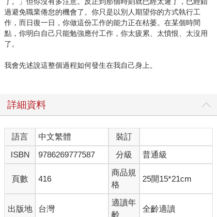
了。」但你沒有多注意。反正到那個時刻就已經太遲了，已經錯
過避免職業倦怠的機會了。你只是以別人期望你的方式執行工
作，而日復一日，你做這份工作的能力正在枯萎。在某個時間
點，你明白自己只能勉強應付工作，你太疲累、太憤恨、太沒用
了。
我會先述說這整個過程如何發生在我自己身上。
詳細資料
語言
中文繁體
裝訂
ISBN
9786269777587
分級
普通級
商品規
頁數
416
25開15*21cm
格
適讀年
出版地
台灣
全齡適讀
齡