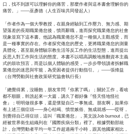
口，找不到誰可以理解你的痛苦，那麼作者與這本書會理解你的
痛苦。」——巫彥德（人生百味共同發起人）
「作者作為一個大學教授，在親身經驗到工作壓力、無力感、期
望落差的長期職業倦怠後，憤而辭職，進而探究職業倦怠的社會
現象並寫下這本書。他認為職業倦怠不是一種個人主觀感受，而
是一種事實的存在。作者探究倦怠的歷史，更將職業倦怠的測量
具體化，甚至親身體驗宗教生活等反工作的生活型態，進而提出
反思人對工作與生活的態度。本書不以唱高調般地推翻資本主義
式的鼓吹預言，而是以個人體驗的感受，一步步帶領讀者拆解職
業倦怠的迷思與牢籠，為受困者提供行動指引。」——張烽益
（台灣勞動與社會政策研究協會執行長）
「總覺得累，沒睡飽，朋友常問『你累了嗎』；關於工作，看啥
都不順眼，幹譙起來一大篇，講久了都好像『怪天怪地怪社
會』；明明做很多事，還是懷疑自己一事無成。朋友啊，如果你
有上述三個症頭——身心枯竭、憤世嫉俗、無成就感——哎呀，
別覺得自己得症頭，這叫「職業倦怠」，英文說Job burnout，已
經被世界衛生組織列在『國際疾病分類』裡了。根據勞動部統
計，台灣勞動者平均一年工作超過兩千小時，跟其他國家相比，