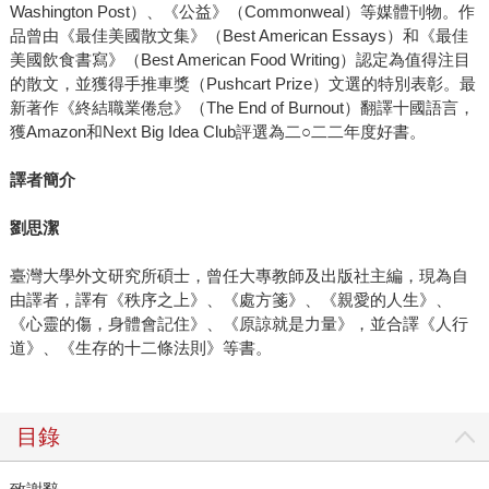
Washington Post）、《公益》（Commonweal）等媒體刊物。作
品曾由《最佳美國散文集》（Best American Essays）和《最佳
美國飲食書寫》（Best American Food Writing）認定為值得注目
的散文，並獲得手推車獎（Pushcart Prize）文選的特別表彰。最
新著作《終結職業倦怠》（The End of Burnout）翻譯十國語言，
獲Amazon和Next Big Idea Club評選為二○二二年度好書。
譯者簡介
劉思潔
臺灣大學外文研究所碩士，曾任大專教師及出版社主編，現為自
由譯者，譯有《秩序之上》、《處方箋》、《親愛的人生》、
《心靈的傷，身體會記住》、《原諒就是力量》，並合譯《人行
道》、《生存的十二條法則》等書。
目錄