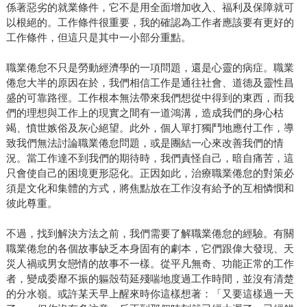
係著惡劣的就業條件，它不是用全面增加收入、福利及保障就可
以根絕的。工作條件很重要，我的確認為工作者應該要有更好的
工作條件，但這只是其中一小部分重點。
職業倦怠不只是勞動經濟學的一項問題，還是心靈的病症。職業
倦怠大半的原因在於，我們相信工作是通往社會、道德及靈性昌
盛的可靠路徑。工作根本無法帶來我們想從中得到的東西，而我
們的理想與工作上的現實之間有一道鴻溝，造成我們的身心枯
竭、憤世嫉俗及灰心絕望。此外，個人單打獨鬥地應付工作，導
致我們無法討論職業倦怠問題，或是團結一心來改善我們的情
況。當工作達不到我們的期待時，我們責怪自己，暗自痛苦，這
只會使自己的困境更形惡化。正因如此，治療職業倦怠的對策必
須是文化和集體的方式，將焦點放在工作沒有給予的互相憐憫和
彼此尊重。
不過，找到解決方法之前，我們需要了解職業倦怠的經驗。有關
職業倦怠的各個故事缺乏本身固有的劇本，它們跟偉大發現、天
災人禍或男女戀情的故事不一樣。從平凡無奇、功能正常的工作
者，變成委靡不振的軀殼苟延殘喘地度過工作時間，並沒有清楚
的分水嶺。或許某天早上醒來時你這樣想著：「又要這樣過一天