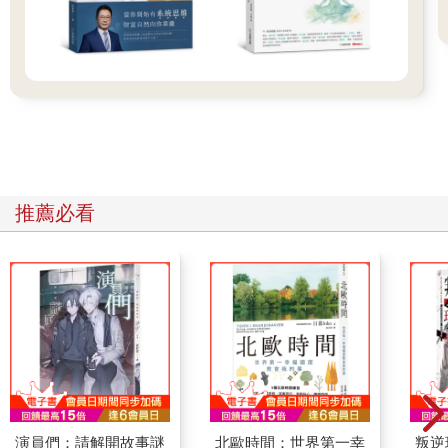
推薦必看
演員們：請解開故事謎
北歐時間：世界第一幸
叛逆