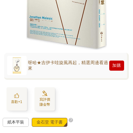
呀哈★吉伊卡哇旋風再起，精選周邊看過
加購
來
寫評價
喜歡+1
賺金幣
?
紙本平裝
金石堂 電子書