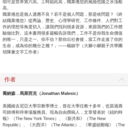
咱可是世界第六高。工時如此高，職業倦怠的風險也隨之水漲船
高。
職業倦怠是個人適應不良？若不是個人問題，那是啥問題？《終
結職業倦怠》從輿論、歷史、心理學研究、工作條件、人們對工
作的理想等角度切入，讓我們找到很多資源，來跟我們的工作體
驗做比對。這本書用很多篇幅告訴我們，工作不是你我生命價值
的唯一，只是之一。你不信？那你出社會後，當工作走進了你的
生命，成為你的幾分之幾？」——楊鎮宇（大腳小腳親子共學團
領隊兼文字工作者）
作者
喬納森．馬萊西克（
Jonathan Malesic
）
美國維吉尼亞大學宗教學博士，曾在大學任教十多年，也當過壽
司師傅和停車場服務員。現為自由撰稿人，文章發表於《紐約時
報》（The New York Times）、《新共和》（The New
Republic）、《大西洋》（The Atlantic）、《華盛頓郵報》（The