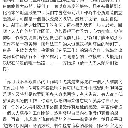
這個終極大哉問，提供了一個以身為度的解答。只有被推擠到文
化邊緣的斷壁殘垣中，我們才會意識到以工作為中心所建造的意
義體系，可能是一個自我毀滅的系統。經歷了疫情、面對自動
化、AI正在搶走我們工作的今天，這本書先我們一步去思考、回
應了人人自危的工作問題。你若覺得工作乏力，心力交瘁，曾信
仰以工作來實現自我的聖殿也在眼前瓦解，那就到了該承認拼命
工作不是一種美德，而無法工作的人也應該得到尊重的時刻了。
這是一本媲美大衛．格雷伯《狗屁工作》的深省之作，娓娓道出
為何我們應該有不工作的權利，而開創新的工作模式，大概是解
決現在問題的唯一出路。」——方怡潔（清華大學人類所副教
授）
「你可以不喜歡自己的工作嗎？尤其是當你處在一個人人稱羨的
工作之中時，你可以不喜歡嗎？你可以在工作中感覺到無聊與疲
乏嗎？又特別是你看到更多人身處困境，有人失業、有人從事低
薪又高風險的工作，你還可以感到職業倦怠嗎？就算你自己允
許，你的家人與朋友也未必能接受你有這樣的感受。本書作者從
一個人人稱羨的工作開始，逐步發現自己內在幽微但真實的感
覺，再進一步認識了這種感覺的名字——職業倦怠，並且著手研
究找出原因與回應的方式。若你也有這樣的感覺，卻不便宣之於