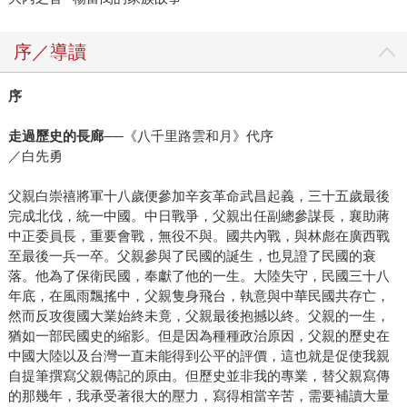
序／導讀
序
走過歷史的長廊
──《八千里路雲和月》代序
／白先勇
父親白崇禧將軍十八歲便參加辛亥革命武昌起義，三十五歲最後
完成北伐，統一中國。中日戰爭，父親出任副總參謀長，襄助蔣
中正委員長，重要會戰，無役不與。國共內戰，與林彪在廣西戰
至最後一兵一卒。父親參與了民國的誕生，也見證了民國的衰
落。他為了保衛民國，奉獻了他的一生。大陸失守，民國三十八
年底，在風雨飄搖中，父親隻身飛台，執意與中華民國共存亡，
然而反攻復國大業始終未竟，父親最後抱撼以終。父親的一生，
猶如一部民國史的縮影。但是因為種種政治原因，父親的歷史在
中國大陸以及台灣一直未能得到公平的評價，這也就是促使我親
自提筆撰寫父親傳記的原由。但歷史並非我的專業，替父親寫傳
的那幾年，我承受著很大的壓力，寫得相當辛苦，需要補讀大量