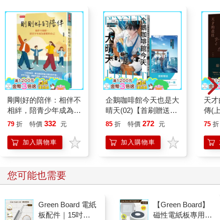
剛剛好的陪伴：相伴不
企鵝咖啡館今天也是大
天才
相絆，陪青少年成為想
晴天(02)【首刷贈送
傳(
要的自己
「謹賀新年」收藏卡】
332
272
79
折
特價
元
85
折
特價
元
75
折
加入購物車
加入購物車
您可能也需要
Green Board 電紙
【Green Board】
板配件｜15吋
磁性電紙板專用 -