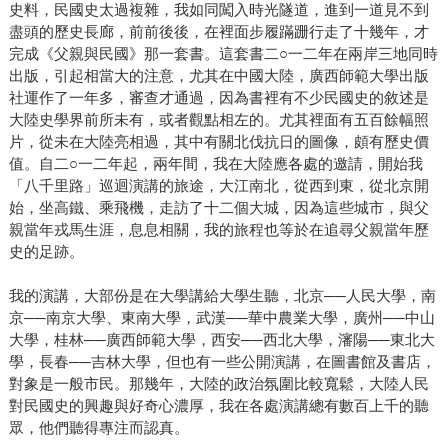
史料，民國史太過複雜，我如同闖入時光隧道，進到一道見不到
盡頭的歷史長廊，前前後後，在裡面步履蹣跚行走了十幾年，才
完成《父親與民國》那一套書。這套書二○一二年在兩岸三地同時
出版，引起相當大的注意，尤其在中國大陸，廣西師範大學出版
社運作了一年多，審查才通過，因為書裡有不少民國史的敘述是
大陸史學界前所未有，或者觀點相左的。尤其裡面有五百餘幅照
片，從未在大陸亮相過，其中有關北伐抗日的圖像，頗有歷史價
值。自二○一二年起，兩年間，我在大陸應各處的邀請，開始我
「八千里路」巡迴演講的旅途，大江南北，從西到東，從北京開
始，坐高鐵、乘飛機，走訪了十二個大城，因為這些城市，與父
親當年戎馬生涯，息息相關，我的旅程也等於在追尋父親當年歷
史的足跡。
我的演講，大部份是在大學講給大學生聽，北京──人民大學，南
京──南京大學、東南大學，武漢──華中農業大學，廣州──中山
大學，桂林──廣西師範大學，西安──西北大學，瀋陽──東北大
學，長春──吉林大學，但也有一些公開演講，在圖書館及書店，
對象是一般市民。那幾年，大陸的政治氛圍比較寬鬆，大陸人民
對民國史的興趣與好奇心濃厚，我在各處演講總有數百上千的聽
眾，他們聽得專注而認真。