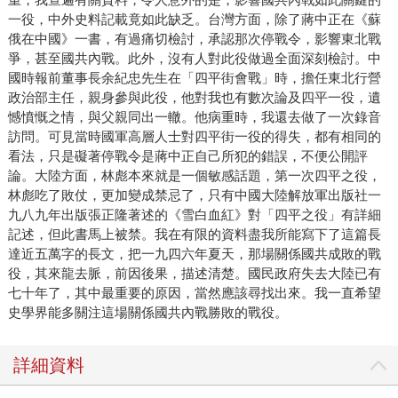
一役，中外史料記載竟如此缺乏。台灣方面，除了蔣中正在《蘇
俄在中國》一書，有過痛切檢討，承認那次停戰令，影響東北戰
爭，甚至國共內戰。此外，沒有人對此役做過全面深刻檢討。中
國時報前董事長余紀忠先生在「四平街會戰」時，擔任東北行營
政治部主任，親身參與此役，他對我也有數次論及四平一役，遺
憾憤慨之情，與父親同出一轍。他病重時，我還去做了一次錄音
訪問。可見當時國軍高層人士對四平街一役的得失，都有相同的
看法，只是礙著停戰令是蔣中正自己所犯的錯誤，不便公開評
論。大陸方面，林彪本來就是一個敏感話題，第一次四平之役，
林彪吃了敗仗，更加變成禁忌了，只有中國大陸解放軍出版社一
九八九年出版張正隆著述的《雪白血紅》對「四平之役」有詳細
記述，但此書馬上被禁。我在有限的資料盡我所能寫下了這篇長
達近五萬字的長文，把一九四六年夏天，那場關係國共成敗的戰
役，其來龍去脈，前因後果，描述清楚。國民政府失去大陸已有
七十年了，其中最重要的原因，當然應該尋找出來。我一直希望
史學界能多關注這場關係國共內戰勝敗的戰役。
詳細資料