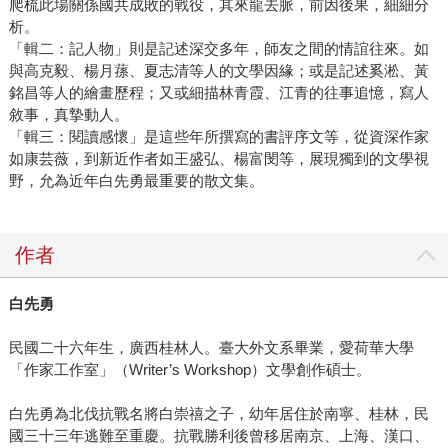
爬梳此場關係國共成敗的戰役，其來龍去脈，前因後果，細細分
析。
「輯二：記人物」則是記述深交多年，師友之間的情誼往來。如
與高克毅、楊月蓀、夏志清等人的文學因緣；或是記述奚淞、黃
銘昌等人的繪畫歷程；又或細描林青霞、江青的往事追憶，寫人
敘事，真摯動人。
「輯三：閱讀感懷」是這些年所撰寫的書評序文等，從資深作家
如康芸薇，到新近作者如王盛弘、楊富閔等，展現獨到的文學視
野，允為近年白先勇最重要的散文集。
作者
白先勇
民國二十六年生，廣西桂林人。臺大外文系畢業，愛荷華大學
「作家工作室」（Writer’s Workshop）文學創作碩士。
白先勇為北伐抗戰名將白崇禧之子，幼年居住於南寧、桂林，民
國三十三年逃難至重慶。抗戰勝利後曾移居南京、上海、漢口、