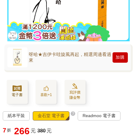
呀哈★吉伊卡哇旋風再起，精選周邊看過
加購
來
寫評價
電子書
喜歡+1
賺金幣
?
紙本平裝
金石堂 電子書
Readmoo 電子書
266
7
折
元
380
元