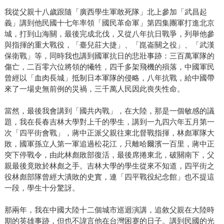
我從父親十八歲跟隨「廣西學生軍敢死隊」北上參加「武昌起
義」講到他民國十七年率領「國民革命軍」第四集團軍打進北京
城，打到山海關，最後完成北伐，又從八年抗日戰爭，列舉他參
與指揮的重大戰役，「臺兒莊大捷」、「崑崙關之役」、「武漢
保衛戰」等，同時我也講到國軍抗日的悲壯事跡：三百萬軍隊的
傷亡，二百零六位將領的犧牲，四千多架飛機的殞落，中國軍民
曾經以「血肉長城」抵制日本軍隊的侵略，八年抗戰，給中國帶
來了一場史無前例的災禍，三千萬人民因此喪失性命。
當然，最後我會講到「國共內戰」，在大陸，那是一個敏感的議
題，我在長春吉林大學對上千的學生，講到一九四六年五月第一
次「四平街會戰」，蔣中正派父親往東北督戰指揮，林彪軍隊大
敗，國軍孫立人第一軍追過松花江，只離哈爾濱一百里，蔣中正
突下停戰令，由此林彪敗部復活，最後席捲東北，破關南下，父
親最後竟敗於林彪之手。吉林大學的學生從來不知道，四平街之
役林彪部隊曾經大潰敗的史實，連「四平戰役紀念館」也不提這
一段，學生十分驚訝。
那兩年，我在中國大陸十二個城市巡迴演講，追敘父親在大陸時
期的英雄事跡，但也不諱言他在台灣困蹇的日子。講到民國的光