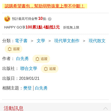
認購希望書包，幫助弱勢孩童上學不中斷！
10
預計最高可得金幣
點
?
100累1點 4點抵1元
HAPPY GO享
折抵無上限
分類：
電子書
＞
文學
＞
現代華文創作
＞
現代散文
追蹤
作者：
白先勇
追蹤
出版社：
聯合文學
追蹤
出版日：
2019/01/21
相關主題：
樊登
白先勇
活動訊息