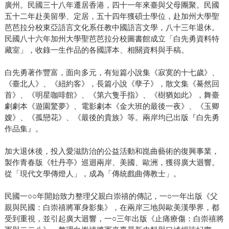
廣州。民國三十八年遷居香港，四十一年來臺與父母團聚。民國
五十二年赴美留學、定居，五十四年獲碩士學位，赴加州大學聖
芭芭拉分校東亞語言文化系任教中國語言文學，八十三年退休。
民國八十六年加州大學聖芭芭拉分校圖書館成立「白先勇資料特
藏室」，收錄一生作品的各國譯本、相關資料與手稿。
白先勇著作豐富，面向多元，有短篇小說集《寂寞的十七歲》、
《臺北人》、《紐約客》，長篇小說《孽子》，散文集《驀然回
首》、《明星咖啡館》、《第六隻手指》、《樹猶如此》，舞臺
劇劇本《遊園驚夢》、電影劇本《金大班的最後一夜》、《玉卿
嫂》、《孤戀花》、《最後的貴族》等。兩岸均已出版『白先勇
作品集』。
加大退休後，投入愛滋防治的公益活動和崑曲藝術的復興事業，
製作青春版《牡丹亭》巡迴兩岸、美國、歐洲，獲得廣大迴響。
從「現代文學傳燈人」，成為「傳統戲曲傳教士」。
民國一○○年開始致力整理父親白崇禧的傳記，一○一年出版《父
親與民國：白崇禧將軍身影集》，在兩岸三地與歐美漢學界，都
受到重視，並引起廣大迴響，一○三年出版《止痛療傷：白崇禧將