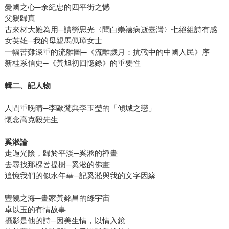
憂國之心─余紀忠的四平街之憾
父親歸真
古來材大難為用─讀勞思光〈聞白崇禧病逝臺灣〉七絕組詩有感
女英雄─我的母親馬佩璋女士
一幅苦難深重的流離圖─《流離歲月：抗戰中的中國人民》序
新桂系信史─《黃旭初回憶錄》的重要性
輯二、記人物
人間重晚晴─李歐梵與李玉瑩的「傾城之戀」
懷念高克毅先生
奚淞論
走過光陰，歸於平淡─奚淞的禪畫
去尋找那棵菩提樹─奚淞的佛畫
追憶我們的似水年華─記奚淞與我的文字因緣
豐饒之海─畫家黃銘昌的綠宇宙
卓以玉的有情故事
攝影是他的詩─因美生情，以情入鏡