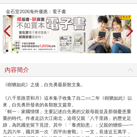
金石堂2026海外優惠：電子書
春
內容簡介
《樹猶如此》之後，白先勇最新散文集。
《八千里路雲和月》這本集子收集了自二○○二年《樹猶如此》以
來，白先勇所發表的各類散文篇章。
「輯一：家國情懷」主要記述白先勇的父親母親並及那個憂患重
重的時代。作者走訪大江南北，追尋父親「八千里路」的歷史足
跡，為民國史留下見證。其中〈「養虎貽患」：父親的憾恨──一
九四六年，國共第一次「四平街會戰」〉一文，長達近五萬字，