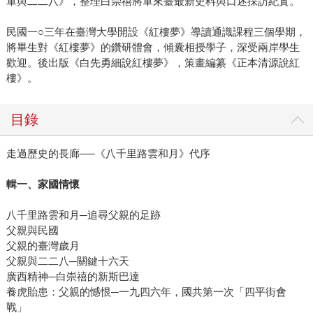
軍與二二八》，整理白崇禧將軍來臺最新史料與口述採訪紀實。
民國一○三年在臺灣大學開設《紅樓夢》導讀通識課程三個學期，
將畢生對《紅樓夢》的鑽研體會，傾囊相授學子，深受兩岸學生
歡迎。後出版《白先勇細說紅樓夢》，策畫編纂《正本清源說紅
樓》。
目錄
走過歷史的長廊──《八千里路雲和月》代序
輯一、家國情懷
八千里路雲和月─追尋父親的足跡
父親與民國
父親的臺灣歲月
父親與二二八─關鍵十六天
廣西精神─白崇禧的新斯巴達
養虎貽患：父親的憾恨─一九四六年，國共第一次「四平街會
戰」