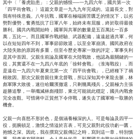
其中〈「養虎貽患」：父親的憾恨──一九四六年，國共第一次
「四平街會戰」〉這篇文章是一九九九年完成的。這篇長文，對
我有特殊意義。八年抗戰，國軍在極端困苦匱乏的情況下，以劣
勢對優勢，奮勇抵抗了日軍八年，始終未有屈服，終於取得最後
勝利。國共內戰開始時，國軍與共軍的數量是五百萬比一百多
萬，五比一。而且國軍作戰經驗、武器配備，遠遠超過共軍，何
以在短短四年不到，軍事節節敗退，以至全軍崩潰。國民政府在
大陸失敗的原因有多重，但至今歷史專家一致的評定，軍事失利
是其中首因。父親生前論及國軍在大陸戰敗，他認為最關鍵的一
役，其實還不在一九四八年底的「徐蚌會戰」（淮海戰役），而
是遠在一九四六年夏東北第一次「四平街會戰」，已經種下了禍
根敗因。那次父親曾親往東北督戰，所以深知其中來龍去脈，林
彪軍隊大敗後，速往哈爾濱撤退，只剩幾萬殘兵，父親極力主張
趁勝追擊，一舉殲滅林彪殘部，東北可能就此穩定，國共內戰會
完全改觀。可惜蔣中正貿然下令停戰，遂失去了國軍唯一取勝的
機會。
父親一向喜怒不形於色，是個涵養極深的人。可是每論及四平一
役，扼腕頓足，激憤之情溢於言表，可見父親對此役功虧一匱，
抱憾之深。因此，我在撰寫父親傳記之時，寫到這一章，特別慎
重，我查遍有關資料，令人意外的是，影響國共內戰如此關鍵的