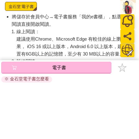
將儲存於會員中心→電子書服務「我的e書櫃」，點選線上
閱讀直接開啟閱讀。
線上閱讀：
建議使用Chrome、Microsoft Edge 有較佳的線上瀏覽效
果， iOS 16 或以上版本，Android 6.0 以上版本，建議裝
置有6GB以上的記憶體，至少有 30 MB以上的容量。
離線閱讀：
電子書
APP下載：
iOS
Android
安裝電子書APP後，請依照提示登入「會員中心」→「我
※ 金石堂電子書怎麼看
的E書櫃」→「電子書APP通行碼/載具管理」，取得通行
碼再登入下載您所購買的電子書。完成下載後，點選任一
書籍即可開始離線閱讀。
請至會員中心→電子書服務「我的e書櫃」領取複製『兌換
碼』至電子書服務商Readmoo進行兌換。
退換貨須知：