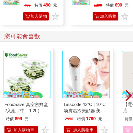
ECO專用 三合一
二合一圓形速擦激
490
690
特價
元
特價
元
799
1299
筆擦組｜磁性手寫
活板擦 E8M 台灣
板 替換筆 板擦
專利設計
加入購物
加入購物
車
車
您可能會喜歡
FoodSaver真空密鮮盒
Lisscode 42°C | 10°C
【電
2入組（中－1.2L）
喚膚温冷美顔器 美膚
店
儀
899
1790
特價
元
特價
元
特價
2990
加入購物車
加入購物車