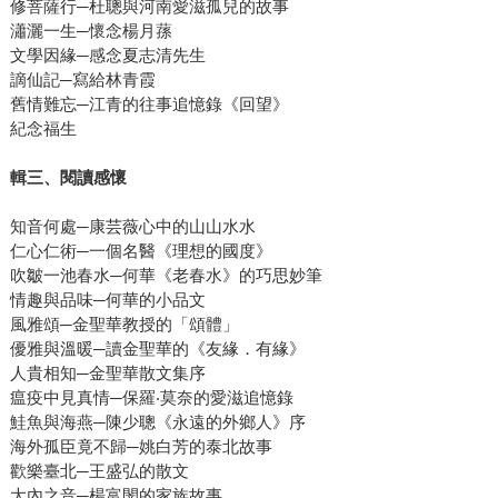
修菩薩行─杜聰與河南愛滋孤兒的故事
瀟灑一生─懷念楊月蓀
文學因緣─感念夏志清先生
謫仙記─寫給林青霞
舊情難忘─江青的往事追憶錄《回望》
紀念福生
輯三、閱讀感懷
知音何處─康芸薇心中的山山水水
仁心仁術─一個名醫《理想的國度》
吹皺一池春水─何華《老春水》的巧思妙筆
情趣與品味─何華的小品文
風雅頌─金聖華教授的「頌體」
優雅與溫暖─讀金聖華的《友緣．有緣》
人貴相知─金聖華散文集序
瘟疫中見真情─保羅‧莫奈的愛滋追憶錄
鮭魚與海燕─陳少聰《永遠的外鄉人》序
海外孤臣竟不歸─姚白芳的泰北故事
歡樂臺北─王盛弘的散文
大內之音─楊富閔的家族故事