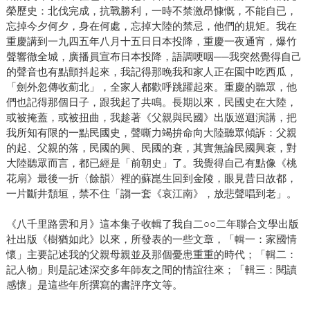
榮歷史：北伐完成，抗戰勝利，一時不禁激昂慷慨，不能自已，
忘掉今夕何夕，身在何處，忘掉大陸的禁忌，他們的規矩。我在
重慶講到一九四五年八月十五日日本投降，重慶一夜通宵，爆竹
聲響徹全城，廣播員宣布日本投降，語調哽咽──我突然覺得自己
的聲音也有點顫抖起來，我記得那晚我和家人正在園中吃西瓜，
「劍外忽傳收薊北」，全家人都歡呼跳躍起來。重慶的聽眾，他
們也記得那個日子，跟我起了共鳴。長期以來，民國史在大陸，
或被掩蓋，或被扭曲，我趁著《父親與民國》出版巡迴演講，把
我所知有限的一點民國史，聲嘶力竭拚命向大陸聽眾傾訴：父親
的起、父親的落，民國的興、民國的衰，其實無論民國興衰，對
大陸聽眾而言，都已經是「前朝史」了。我覺得自己有點像《桃
花扇》最後一折〈餘韻〉裡的蘇崑生回到金陵，眼見昔日故都，
一片斷井頹垣，禁不住「謅一套《哀江南》，放悲聲唱到老」。
《八千里路雲和月》這本集子收輯了我自二○○二年聯合文學出版
社出版《樹猶如此》以來，所發表的一些文章，「輯一：家國情
懷」主要記述我的父親母親並及那個憂患重重的時代；「輯二：
記人物」則是記述深交多年師友之間的情誼往來；「輯三：閱讀
感懷」是這些年所撰寫的書評序文等。