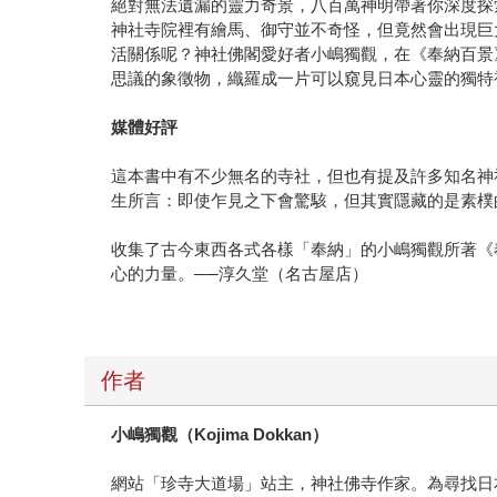
絕對無法遺漏的靈力奇景，八百萬神明帶著你深度探
神社寺院裡有繪馬、御守並不奇怪，但竟然會出現巨
活關係呢？神社佛閣愛好者小嶋獨觀，在《奉納百景
思議的象徵物，織羅成一片可以窺見日本心靈的獨特
媒體好評
這本書中有不少無名的寺社，但也有提及許多知名神
生所言：即使乍見之下會驚駭，但其實隱藏的是素樸
收集了古今東西各式各樣「奉納」的小嶋獨觀所著《
心的力量。──淳久堂（名古屋店）
作者
小嶋獨觀（Kojima Dokkan）
網站「珍寺大道場」站主，神社佛寺作家。為尋找日