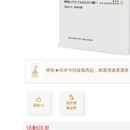
呀哈★吉伊卡哇旋風再起，精選周邊看過來
寫評價
喜歡+1
賺金幣
活動訊息