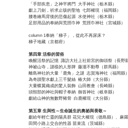
「手部疾患」之神平將門 大手神社（栃木縣）
獻上刀劍，祈求止咳的聖地 七郎權現（福岡縣）
腰卷繪馬背後的悲傷起源 水使神社（栃木縣）
足部用品的奉納與荒脛巾神 荒脛巾神社（宮城縣）
column 1奉納「梯子」，從此不再尿床？
梯子地藏（京都府）
第四章 活祭的習俗
喚醒活祭的記憶 諏訪大社上社前宮的御頭祭（長野
神祕山寺，謎樣的人形牌 藤瀧不動尊（群馬縣）
離島神社的大量「鹿角」之謎 志賀海神社（福岡縣
為奇蹟聖水獻上三千髮絲 椿大師（大分縣）
大量蝶翼織成的驚人裝飾 山田教會（長崎縣）
頭頸部的神社與帽子奉納 御首神社（岐阜縣）
獻給山神的無數野豬骨 白鹿權現（大分縣）
第五章 生與性～生命誕生的奧祕與畏敬～
獻給年輕亡靈的陽具群 花兒大權現（德島縣）、麻
田間小路上交合的性器 苗束流（茨城縣）