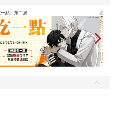
吃一點〉第二波
金石堂2026海