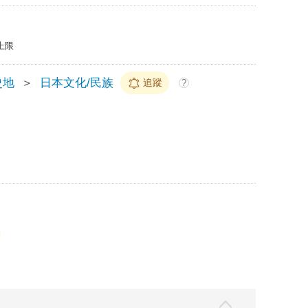
上限
史地
＞
日本文化/民族
追蹤
?