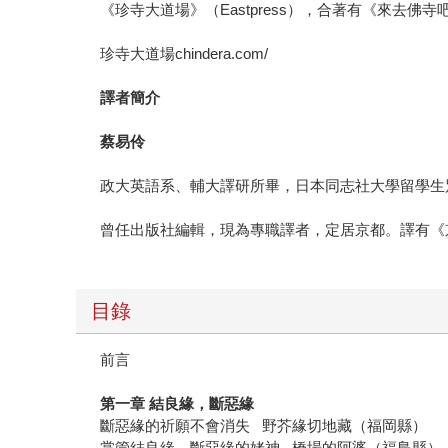
《珍寺大道場》（Eastpress），合著有《來去
珍寺大道場chindera.com/
譯者簡介
蔡易伶
政大英語系、輔大譯研所畢，日本同志社大學留學生
曾任出版社編輯，現為專職譯者，定居京都。譯有《
目錄
前言
第一章 結良緣，斷惡緣
斷惡緣的祈願不會消失 野芥緣切地藏（福岡縣）
掌管結良緣、斷惡緣的姥神 橋場的阿婆（福島縣）