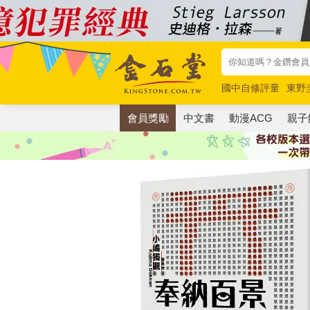
國中自修評量
東野
唯紅花綻放
奧德賽
會員獎勵
中文書
動漫ACG
親子