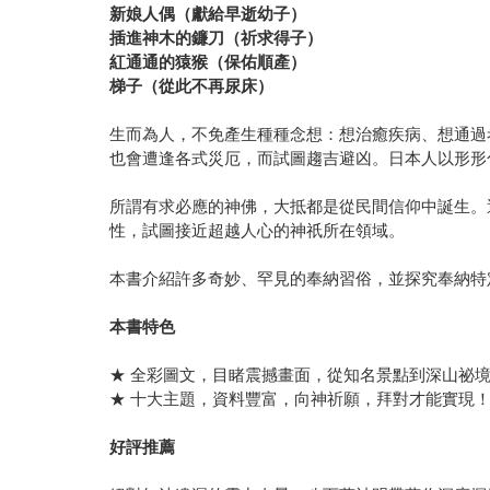
新娘人偶（獻給早逝幼子）
插進神木的鐮刀（祈求得子）
紅通通的猿猴（保佑順產）
梯子（從此不再尿床）
生而為人，不免產生種種念想：想治癒疾病、想通過
也會遭逢各式災厄，而試圖趨吉避凶。日本人以形形
所謂有求必應的神佛，大抵都是從民間信仰中誕生。
性，試圖接近超越人心的神祇所在領域。
本書介紹許多奇妙、罕見的奉納習俗，並探究奉納特
本書特色
★ 全彩圖文，目睹震撼畫面，從知名景點到深山祕
★ 十大主題，資料豐富，向神祈願，拜對才能實現
好評推薦