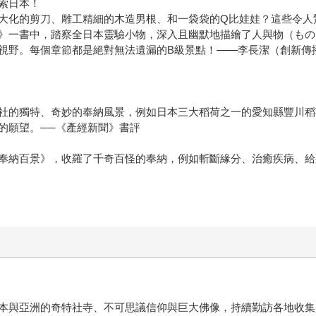
索日本！
大化的剪刀、雕工精細的木造男根、和一袋袋的Q比娃娃？這些令人
》一書中，踏察全日本靈驗小物，深入且幽默地描繪了人與物（もの
視野。每個章節都是絕對無法遺漏的B級景點！——李長潔（創新傳
社的獨特、奇妙的奉納風景，例如日本三大稻荷之一的愛知縣豐川稻
的願望。──《產經新聞》書評
奉納百景》，收羅了千奇百怪的奉納，例如斬斷緣分、治癒疾病、給
本與亞洲的奇特社寺、不可思議信仰與巨大佛像，持續勤訪各地收集