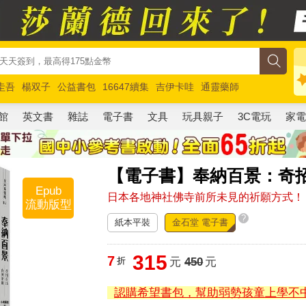
圭吾
楊双子
公益書包
16647續集
吉伊卡哇
通靈藥師
路邊攤新作
馬斯克
玩具總動員5
超慢跑
館
英文書
雜誌
電子書
文具
玩具親子
3C電玩
家
【電子書】奉納百景：奇招
Epub
日本各地神社佛寺前所未見的祈願方式！
流動版型
?
紙本平裝
金石堂 電子書
315
7
折
元
450
元
認購希望書包，幫助弱勢孩童上學不