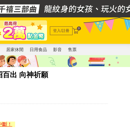
0
登入/註冊
電
居家休閒
日用食品
影音
售票
百出 向神祈願
中斷！