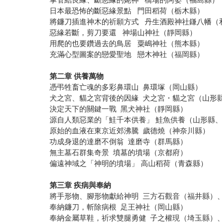
日本最恐怖的斷惡緣景點 門田稻荷（栃木縣）
將鐮刀插進神木的祈願方式 丹生酒殿神社鎌八幡（
惡緣若斷，剪刀要還 神場山神社（靜岡縣）
用爬的也要鑽過去的鳥居 粟嶋神社（熊本縣）
充滿心型圖案的戀愛聖地 戀木神社（福岡縣）
第二章 供養萬物
憑弔牲畜亡魂的多彩鼻環山 鼻環塚（岡山縣）
犬之宮、貓之宮背後的因緣 犬之宮・貓之宮（山形
決定天下的關鍵一戰 黑犬神社（靜岡縣）
源自人類惡業的「鮭千本供養」 鮭魚供養（山形縣
原始的血液在東京近郊沸騰 歲德燒（神奈川縣）
功成身退的達磨不倒翁 達磨寺（群馬縣）
無主墓石群集奇景 墳墓的墳場（京都府）
偏遠神域之「神明的墳場」 高山稻荷（青森縣）
第三章 疾病與奉納
將手形物、腳形物獻給神明 三方石觀音（福井縣）
奉納鐮刀，斬除病根 足王神社（岡山縣）
奉納金屬草鞋，祈求雙腿勇健 子之權現（埼玉縣）