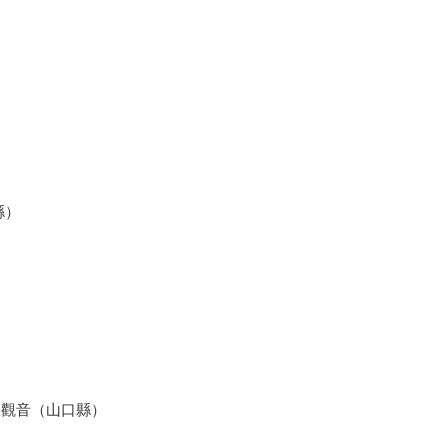
縣）
）
羅觀音（山口縣）