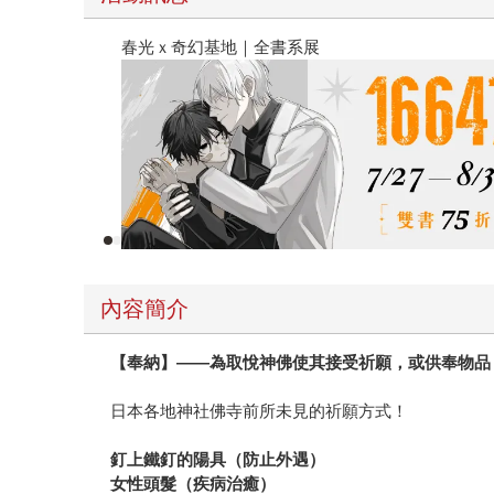
春光ｘ奇幻基地｜全書系展
內容簡介
【奉納】——為取悅神佛使其接受祈願，或供奉物品
日本各地神社佛寺前所未見的祈願方式！
釘上鐵釘的陽具（防止外遇）
女性頭髮（疾病治癒）