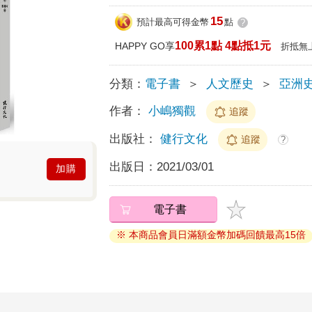
15
預計最高可得金幣
點
?
100累1點 4點抵1元
HAPPY GO享
折抵無
分類：
電子書
＞
人文歷史
＞
亞洲
作者：
小嶋獨觀
追蹤
出版社：
健行文化
追蹤
?
出版日：
2021/03/01
加購
電子書
※ 本商品會員日滿額金幣加碼回饋最高15倍