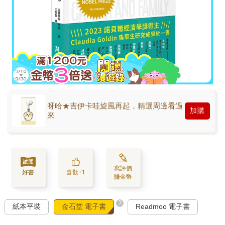
呀哈★吉伊卡哇旋風再起，精選周邊看過
加購
來
寫評價
好書
喜歡+1
賺金幣
?
紙本平裝
金石堂 電子書
Readmoo 電子書