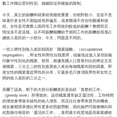
數工作職位受到性別、婚姻狀況和種族的限制。
今天，真正的薪酬和就業歧視雖然重要，但相對較小。這並不意
味著許多女性不面臨歧視和偏見，或者職場不存在性騷擾和侵
犯。女性是否實際上因同等工作而收到較低的薪酬？整體而言，
情況並不是這樣。以不同薪酬報酬給予相同工作的薪酬歧視僅占
總收入差距的一小部分。今天，問題是不同的。
一些人將性別收入差距歸因於「職業隔離」（occupational
segregation），即女性和男性自我選擇，或被強迫進入某些刻板
印象中性別化的職業。然而，根據美國人口普查列出的將近五百
個職業，三分之二的性別差異收入來自每個職業內部的因素。即
使女性的職業遵從男性的分布，它最多也只會消除男性和女性之
間的收入差距的三分之一。
高爾丁認為，剩下的大部分薪酬差距是由於「貪婪的工作」
（greedy work）所導致的。這些職業通常缺乏靈活性，工作時間
的增加會導致非線性的收入增長，而且往往會帶來晉升的機會。
婦女被期望承擔比男性更多的照顧勞動，因此她們可能會轉向與
此類責任相容的「靈活的工作」，進而最大程度地提高家庭總收