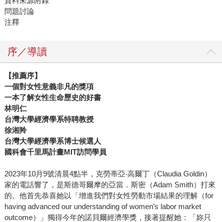
資料來源附錄
問題討論
注釋
序／導讀
【推薦序】
一個對女性意義非凡的獎項
一本了解女性生命歷史的好書
林明仁
台灣大學經濟學系特聘教授
徐湘羚
台灣大學經濟學系博士候選人
國科會千里馬計畫MIT訪問學員
2023年10月9號清晨4點半，克勞蒂亞‧高爾丁（Claudia Goldin）
家的電話響了，是斯德哥爾摩的亞當．斯密（Adam Smith）打來
的。他首先恭喜她以「增進我們對女性勞動市場結果的理解（for
having advanced our understanding of women’s labor market
outcome）」獨得今年的諾貝爾經濟學獎，接著提醒她：「妳只