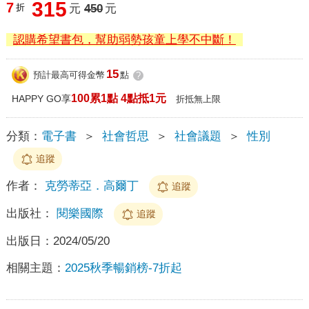
315
7
折
元
450
元
認購希望書包，幫助弱勢孩童上學不中斷！
15
預計最高可得金幣
點
?
100累1點 4點抵1元
HAPPY GO享
折抵無上限
分類：
電子書
＞
社會哲思
＞
社會議題
＞
性別
追蹤
作者：
克勞蒂亞．高爾丁
追蹤
出版社：
閱樂國際
追蹤
出版日：
2024/05/20
相關主題：
2025秋季暢銷榜-7折起