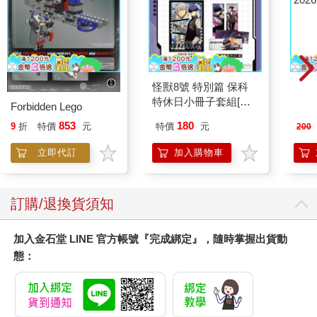
女性是醫生，男性是護士––––也只能弭平1/3的差距。因此，我們
從實證的觀點可以知道，待遇差異另有原因。
我們可以從縱向數據––––追蹤個人生活和待遇的資料––––中看
到，大學或研究所剛畢業時，男性和女性的薪資幾乎相同。在工
作的前幾年當中，大學畢業生和新科MBA們的薪資差異和所就讀
怪獸8號 特別篇 保科
MO
的科系和選擇的職業相關，但是和男女性別無關。男性和女性的
特休日小冊子套組[限
202
起跑點是公平的，他們有類似的機會，但不同的選擇讓他們在一
Forbidden Lego
加購]
開始時，薪資就有微小的差距。
180
853
特價
元
9
折
特價
元
200
男女巨大的薪資差距，大約在大學畢業十年之後，才凸顯出來。
他們在職場不同的行業，為不同的公司工作，這些差距通常在小
加入購物車
立即代訂
孩出生後的一、兩年開始，而且幾乎都是對女性產生負面的影
響；但是，男女薪資差距其實在女性結婚後就開始擴大。
女性事業的出現從根本上改變了美國家庭和經濟之間的關係。我
訂購/退換貨須知
們將永遠無法瞭解性別待遇差距的根源，除非我們能夠瞭解這個
表象背後所隱藏更大問題的軌跡。性別待遇差距來自事業差距，
加入金石堂 LINE 官方帳號『完成綁定』，隨時掌握出貨動
而事業差距則來自於根深蒂固的夫妻不平等（couple
態：
inequality）。要深切掌握這些意味著甚麼，我們需要來一趟百年
之旅，瞭解美國女性在美國經濟上所扮演的角色，如何隨著時間
轉變。
我們的重點將放在大學畢業的女性，因為她們最有機會成就事