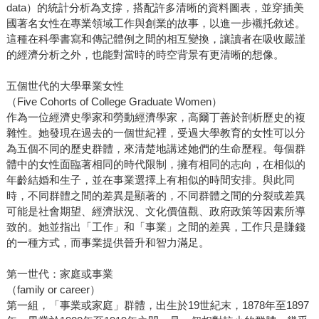
data）的統計分析為支撐，搭配許多清晰的資料圖表，並穿插美
國著名女性在專業領域工作與創業的故事，以進一步襯托敘述。
這種在科學書寫和傳記體例之間的相互變換，讓讀者在吸收嚴謹
的經濟分析之外，也能對當時的時空背景有更清晰的想像。
五個世代的大學畢業女性
（Five Cohorts of College Graduate Women）
作為一位經濟史學家和勞動經濟學家，高爾丁善於剖析歷史的複
雜性。她發現在過去的一個世紀裡，受過大學教育的女性可以分
為五個不同的歷史群體，來清楚地講述她們的生命歷程。每個群
體中的女性面臨著相同的時代限制，擁有相同的志向，在相似的
年齡結婚和生子，並在事業選擇上有相似的時間安排。與此同
時，不同群體之間的差異是顯著的，不同群體之間的分裂或差異
可能是社會期望、經濟狀況、文化價值觀、政府政策等因素所導
致的。她並指出「工作」和「事業」之間的差異，工作只是賺錢
的一種方式，而事業提供晉升和智力滿足。
第一世代：家庭或事業
（family or career）
第一組，「事業或家庭」群體，出生於19世紀末，1878年至1897