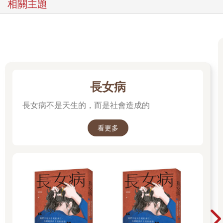
相關主題
被告知，這些其實不是她們的問題（即使有時候的確是她們自己
的問題），她們其實是被占了便宜，被騷擾了，被摒棄於男孩俱
樂部的大門之外。
這些因素的確都存在。但它們是事情的根源嗎?它們加總的效果真
能解釋男性與女性待遇和事業上的差距嗎？如果這些問題全都神
奇地解決了，那麼這個世界上的男女、夫妻和年輕的父母，是否
就會看起來完全不同呢？或者它們其實是集體的「沒有名字的新
問題」？
長女病
雖然大眾媒體和私人對談已把這個重要的問題帶到鎂光燈的焦點
長女病不是天生的，而是社會造成的
下，但我們對這個規模之大、綿延時間之長的性別差距卻沒有給
予足夠關注。某個公司受到小小的處分、某個女性成功進入了董
事會、少數一些科技新貴領導人實行陪產假；這些解答，就經濟
看更多
的層面來說，如同把OK繃丟給得黑死病的人一樣。
上述的反應並無法消弭性別待遇差異的問題，它們也無法為兩性
平權提供解答，因為它們只是治標不治本。它們無法真的協助女
性，在同樣程度上，像男性一樣達成同時擁有家庭和事業的目
標。如果要消弭或甚至只是縮小待遇差距，我們首先必須深入探
討這些挫折的根源，並且給這個問題一個比較正確的名字：貪婪
的工作(Greedy Work)。
我希望當你讀到這本書的時候，新冠疫情已經消退，我們也從中