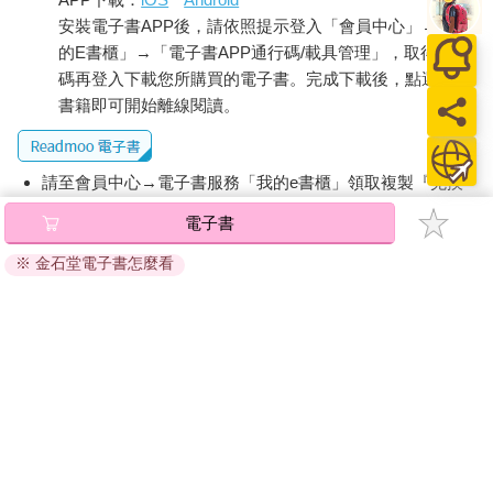
何時候都多––––包括凱莎．蘭斯．博頓斯（Keisha Lance
安裝電子書APP後，請依照提示登入「會員中心」→「我
Bottoms），麗茲．錢尼（Liz Cheney），譚美．達克沃斯
的E書櫃」→「電子書APP通行碼/載具管理」，取得通行
（Tammy Duckworth），莎曼珊．包爾（Samantha Power）以
碼再登入下載您所購買的電子書。完成下載後，點選任一
及洛瑞．特拉漢(Lori Trahan)。
書籍即可開始離線閱讀。
大學畢業女性不再接受只有事業沒有家庭的選擇，也不再滿足於
只有家庭沒有工作。大體上來說，大學畢業女性希望在兩個領域
裡都能成功，但是要達成這個目標除了需要在各種時間衝突上折
請至會員中心→電子書服務「我的e書櫃」領取複製『兌換
衝協調，也必須做出許多困難的決定。
碼』至電子書服務商Readmoo進行兌換。
時間對每個人都是公平的。我們每個人擁有的時間都相同，在分
電子書
配時都要做出困難的決定。大學畢業女性企圖獲致家庭和事業成
退換貨須知：
功的基本問題就來自於時間衝突。事業成功通常意味著在事業初
※ 金石堂電子書怎麼看
因版權保護，您在金石堂所購買的電子書僅能以金石堂專屬
期，你必須投入大量的時間，但這正好也是你「應該」生小孩的
的閱讀軟體開啟閱讀，無法以其他閱讀器或直接下載檔案。
時候，享受家庭生活也同樣需要相當的時間。這些決策的後果深
依據「消費者保護法」第19條及行政院消費者保護處公告之
遠，而且很難回頭弭補。五十年前，一位成功的執行長和三個小
「通訊交易解除權合理例外情事適用準則」，非以有形媒介
孩的媽媽給後進的建議是，「的確很難––––但就去做吧!」
提供之數位內容或一經提供即為完成之線上服務，經消費者
我們總是在做抉擇，像是參加派對或是讀書，選簡單的課或是較
事先同意始提供。（如：電子書、電子雜誌、下載版軟體、
難的課。有些抉擇的後果比較重大，像是早點結婚或晚點結婚；
虛擬商品…等），
不受「網購服務需提供七日鑑賞期」的限
讀研究所或直接工作；現在生小孩，以免將來生不出來；花時間
在小孩還是在客戶身上。這些重大的時間分配的決定，從大學畢
制
。為維護您的權益，建議您先使用「試閱」功能後再付款
業女性拿到學士文憑時就開始了。
購買。