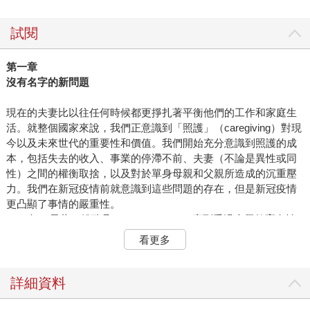
試閱
第一章
沒有名字的新問題
現在的夫妻比以往任何時候都更掙扎著平衡他們的工作和家庭生
活。就整個國家來說，我們正意識到「照護」（caregiving）對現
今以及未來世代的重要性和價值。我們開始充分意識到照護的成
本，包括失去的收入、事業的停滯不前、夫妻（不論是異性或同
性）之間的權衡取捨，以及對於單身母親和父親所造成的沉重壓
力。我們在新冠疫情前就意識到這些問題的存在，但是新冠疫情
更凸顯了事情的嚴重性。
1963年，貝蒂．傅瑞丹（Betty Friedan）寫到受過大學教育女性
成為全職主婦的挫折感時提到，她們的問題「沒有名字」(has no
看更多
name)。60年後，大多數大學畢業女性都已步上事業軌道，但是
她們的待遇和升遷相對於和她們同時畢業的男性來看，就像遭到
了橫向撞擊，停滯不前。她們也同樣有一個「沒有名字的問題」
詳細資料
（problem with no name）。