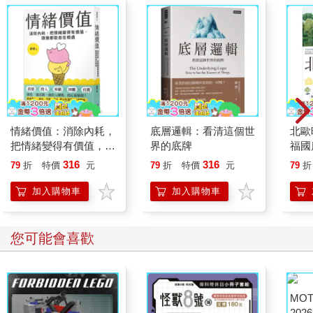
須再面對歧視和偏見，或者是工作場所已不存在性騷擾或性侵
害。全國性的#MeToo運動，並非無的放矢。1990年代後期，莉
莉．萊德貝特（Lilly Ledbetter）向公平機會就業委員會對固特異
輪胎提起性騷擾案，並且獲得訴訟的權利。那對她來說是一個真
正的勝利，但是她在被恢復主管的職位之後，放棄了訴訟。萊德
貝特在事情發生了幾年後才提出訴訟。由於男性下屬對她的歧視
行為，以及最高主管對下屬的性別歧視視而不見，好幾年的時
間，萊德貝特都獲得非常低的績效評等，也幾乎沒有加薪。在她
情緒價值：消除內耗，
底層邏輯：看清這個世
北歐
的個案中，她和同輩之間的待遇差距，100%來自性別歧視。
把情緒變得有價值，跟
界的底牌
福國
那麼何以當工作上的性別平權似乎已觸手可及，而從所未見的更
誰都能自在相處
316
316
79
折
特價
元
79
折
特價
元
79
折
多職位也對女性開放的同時，待遇差距仍然屹立不搖。同樣的工
作，女性真的得到比較低的報酬嗎?大體上來說，差距不再這麼
加入購物車
加入購物車
大。現今，同工不同酬的待遇歧視僅占整體待遇差距的一小部
分。今天的問題不一樣。
有些人把性別待遇差距歸於「職業隔離」(occupational
您可能會喜歡
segregations)，意思是說男性或女性選擇或被導引進入的職業，
原本就有性別差異（好比是醫生vs.護士，或是教授vs.教師），而
這些工作的待遇本來就有差距，但是我們的數據卻顯示了不同的
故事。美國人口普查登記的500項工作顯示，2/3的待遇差距發生
在同一項工作中。即使女性遵循男性職業的分佈––––也就是如果