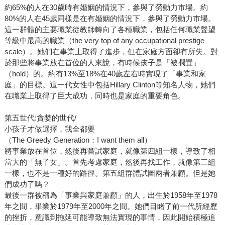
約65%的人在30歲時有婚姻的情況下，參與了勞動力市場。約
80%的人在45歲同樣是在有婚姻的情況下，參與了勞動力市場。
這一群體的主要職業從教師轉向了各種職業，包括任何職業聲望
等級中最高的職業（the very top of any occupational prestige
scale）。她們在事業上取得了進步，但在家庭方面卻有所失。對
於那些將事業放在首位的人來說，有時候孩子是「被擱置」
（hold）的。約有13%至18%在40歲左右時實現了「事業和家
庭」的目標。這一代女性中包括Hillary Clinton等知名人物，她們
在職業上取得了巨大成功，同時也是家庭的重要角色。
第五世代:貪婪的世代/
小孩子才做選擇，我全都要
（The Greedy Generation：I want them all）
將事業放在首位，然後再嘗試家庭，就像第四組一樣，導致了相
當大的「無子女」。首先考慮家庭，然後再找工作，就像第三組
一樣，也不是一種好的路徑。第五組群體試圖兩者兼顧。但是她
們成功了嗎？
最後一群被稱為「事業與家庭兼顧」的人，出生於1958年至1978
年之間，畢業於1979年至2000年之間。她們目睹了前一代所經歷
的挫折，意識到拖延可能導致無法實現的事情，因此開始積極追