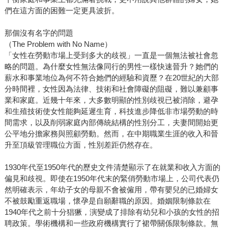
們在這方面的困難一定更具波折。
那個沒有名字的問題
（The Problem with No Name）
「女性在勞動市場上受到多大的歧視」一直是一個無法被社會忽
略的問題。為什麼女性無法像同行的男性一樣快速晉升？她們的
薪水和事業地位為何不符合她們的經驗和資歷？在20世紀的大部
分時間裡，女性因為法律、技術和社會障礙的阻礙，難以兼顧事
業和家庭。近幾十年來，大多數明顯的性別歧視已被消除，避孕
和生殖技術使女性能夠延遲生育，科技進步降低非市場勞動的時
間需求，以及削弱家庭內部傳統結構的性別分工，夫妻間開始更
公平地分擔家務與照顧勞動。然而，在中期職業生涯的收入和晉
升至頂級管理職位方面，性別差距仍然存在。
1930年代至1950年代的歷史文件清楚顯示了在就業和收入方面的
偏見和歧視。即使在1950年代末的緊俏勞動市場上，公司代表仍
然明確表示，年幼子女的母親不會被僱用，帶有嬰兒的已婚婦女
不被鼓勵重返職場，懷孕是自願辭職的原因。婚姻限制條款在
1940年代之前十分猖獗，演變成了排除有幼兒和小孩的女性的招
聘政策。學術機構和一些政府機構實行了裙帶關係限制條款。無