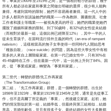
年，畢業於1900年至1919年之間，是一個相對較小的群體，幾乎
所有人都必須在家庭和事業之間做出明確的選擇，很少有人能夠
兼得。考慮到當時的限制，她們不容易兩者兼得。這一代人中的
許多人都寫作並談論她們的職業––––作為教師、圖書館員、社會
工作者和護士等職業––––被視為更高的呼召，她們的職業使她們
擺脫了婚姻和家務的限制。到了50歲時，有32%的女性從未結婚
（而相對於最新一組，這個比例已經降至12%），其中一半的人
從未生育孩子。在當時流行排外主義的時代（an era of rampant
nativism），這樣相當高的無子女率使得一些同時代人開始思考
「種族自殺」（race suicide）的問題，因為這些大學女性中有相
當多的人來自上層階級家庭。在第一代已婚女性中，只有30%在
45-49歲時在工作，但在最新一代中，這一比例上升到了84%。因
此，從「事業或家庭」轉變為「事業和家庭」。
第二世代：轉變的群體/先工作再家庭
（The Transformation Group）
第二組，「先工作再家庭」群體，是一個轉變的群體。出生於
1898年至1923年，畢業於1919年至1945年之間，通常是先從事工
作，但不是高爾丁所定義的「事業」，然後建立家庭。起初，她
們的情況類似於第一組，結婚率低，但最終與第三組相似，結婚
率高，首婚年齡低，並且有很多子女。最終結婚的女性大多數都