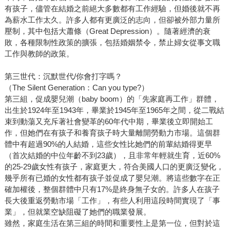
有孩子，儘管在結婚之前絕大多數都有工作經驗，但婚後就不再
為薪水工作太久。許多人都有更廣泛的志向，但卻被外部力量所
壓制，其中包括大蕭條（Great Depression）。隨著經濟的衰
敗，各種限制性政策的擴張，包括婚姻禁令，禁止婦女從事文職
工作與教師的政策。
第三世代：沉默世代/你會打字嗎？
（The Silent Generation：Can you type?）
第三組，促成嬰兒潮（baby boom）的「先家庭再工作」群體，
出生於1924年至1943年，畢業於1945年至1965年之間，從二戰結
束到動蕩又充斥著社會變革的60年代中期，畢業後立即開始工
作，但她們在有孩子和養育孩子時大量離開勞動力市場。這個群
體中有超過90%的人結婚，這些女性比她們的前輩結婚得更早
（首次結婚的中位年齡不到23歲），且非常年輕就生育，近60%
的25-29歲女性有孩子，家庭更大，符合美國人口的更廣泛變化，
幾乎所有已婚的女性都有孩子並促成了嬰兒潮。將這些數字在正
確加權後，整個群體中只有17%是終身無子女的。許多人在孩子
長大後重返勞動市場「工作」，有些人利用這段時間實現了「事
業」，但就業空缺阻礙了她們的職業發展。
雖然，家庭生活在第三組的時間和重要性上是第一位，但對於這