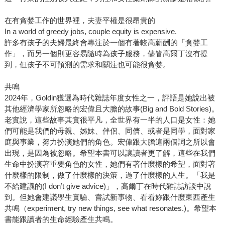
在有貪婪工作的世界裡，夫妻平權是很昂貴的
In a world of greedy jobs, couple equity is expensive.
許多有孩子的夫婦最終會專注於一個有著較高薪酬的「貪婪工
作」，而另一個則更容易隨時為孩子服務，儘管高爾丁沒有提
到，但孩子不可預測的需求和關注也可能很貪婪。
共鳴
2024年，Goldin獲選為時代雜誌年度女性之一，評語是她說出被
其他經濟學家所忽略的宏偉且大膽的故事(Big and Bold Stories)。
老實說，這些故事其實很平凡，全世界有一半的人口是女性：她
們可能是我們的母親、姊妹、伴侶、同儕、或者是同學，面對家
庭與事業，努力扮演她們的角色。宏偉跟大膽這兩個詞之所以會
出現，是因為被忽略。希望本書可以讓讀者更了解，這些在我們
生命中扮演著重要角色的女性，她們有著什麼樣的希望，面對著
什麼樣的限制，做了什麼樣的決策，過了什麼樣的人生。「我是
不給建議的(I don’t give advice)」，高爾丁在時代雜誌訪談中說
到。但她會建議學生實驗、嘗試新事物、看看妳跟什麼東西產生
共鳴（experiment, try new things, see what resonates.)。希望本
書能跟讀者的生命經驗產生共鳴。