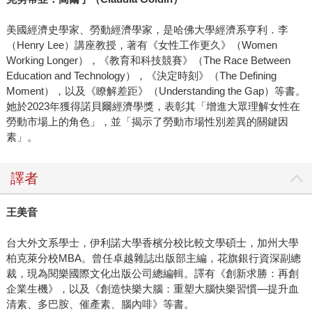
美國經濟史學家、勞動經濟學家，是哈佛大學經濟系亨利．李
（Henry Lee）講座教授，著有《女性工作更久》（Women
Working Longer），《教育和科技競賽》（The Race Between
Education and Technology），《決定時刻》（The Defining
Moment），以及《瞭解差距》（Understanding the Gap）等書。
她於2023年獲得諾貝爾經濟學獎，表彰其「增進大眾理解女性在
勞動市場上的角色」，並「揭示了勞動市場性別差異的關鍵因
素」。
譯者
王美音
台大外文系學士，伊利諾大學香檳分校比較文學碩士，加州大學
柏克萊分校MBA。曾任卓越雜誌出版部主編，花旗銀行資深副總
裁，現為閱樂國際文化出版公司總編輯。譯有《創新求勝：再創
企業生機》，以及《創造快樂大腦：重塑大腦快樂習慣—提升血
清素、多巴胺、催產素、腦內啡》等書。