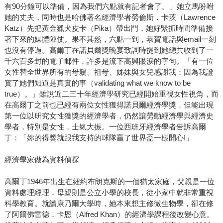
有90分鐘可以準備，因為我們六點就有記者會了。」她立馬吩咐
她的丈夫，同時也是哈佛著名經濟學者勞倫斯．卡茨（Lawrence
Katz）先把黃金獵犬皮卡（Pika）帶出門，她好緊抓時間準備接
著下來的媒體陣仗。果不其然，六點一到，恭賀電話與email一刻
也沒有停過。高爾丁在諾貝爾獎晚宴致詞時提到她總共收到了一
千六百多封的電子郵件，許多是流下高興眼淚的字句。「有一位
女性替全世界所有的母親、祖母、姊妹與女兒感謝我：因為我證
實了她們知道是真實的事（validating what we know to be
true）。」雖說近二三十年經濟學研究已經開始重視女性視角，而
在高爾丁之前也已經有兩位女性獲得諾貝爾經濟學獎，但能出現
第一位以研究女性獲獎的經濟學者，仍然讓勞動經濟學與經濟史
學者，特別是女性，士氣大振。一位西班牙經濟學者告訴高爾
丁：「妳的得獎就跟我支持的球隊贏了世界盃一樣開心!」
經濟學家做為資料偵探
高爾丁1946年出生在紐約布朗克斯的一個猶太家庭，父親是一位
資料處理經理，母親則是公立小學的校長，從小家中就非常重視
科學教育。就讀康乃爾大學時，她本來想主修微生物學，卻在修
了阿爾佛雷德．卡恩（Alfred Khan）的經濟學課程後改變心意。