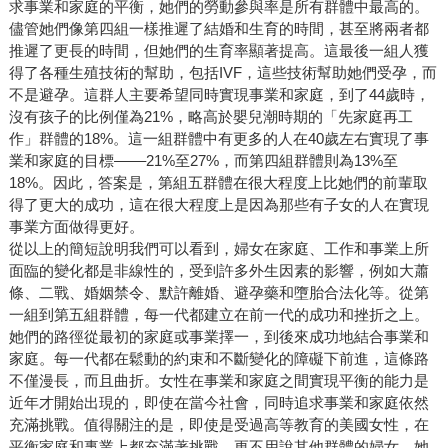
求事業和家庭的平衡，她們的勞動參與率是所有群體中最高的。
儘管她們像第四組一樣推遲了結婚和生育的時間，甚至將兩者都
推遲了更長的時間，但她們的生育率顯著提高。這最後一組人獲
得了各種生殖技術的幫助，包括IVF，這些技術幫助她們受孕，而
不是避孕。這群人主要希望同時實現事業和家庭，到了44歲時，
沒有孩子的比例僅為21%，略高於嬰兒潮時期的「先家庭再工
作」群體的18%。這一組群體中有更多的人在40歲左右實現了事
業和家庭的目標––––21%至27%，而第四組群體則為13%至
18%。因此，答案是，第組五群體在很大程度上比她們的前輩取
得了更大的成功，這在很大程度上是因為那些有子女的人在實現
事業方面做得更好。
從以上的簡短說明我們可以看到，婦女在家庭、工作和事業上所
面臨的變化都是非線性的，受到許多外生因素的影響，例如大蕭
條、二戰、婚姻禁令、默許離婚、避孕藥和墮胎合法化等。從第
一組到第五組群體，每一代都建立在前一代的成功和挫折之上。
她們的路徑從最初的家庭或事業擇一，到後來成功地結合事業和
家庭。每一代都在鬆動的約束和不斷變化的障礙下前進，這條路
不僅漫長，而且曲折。女性在事業和家庭之間實現平衡的能力是
近年才開始出現的，即使在當今社會，同時追求事業和家庭依然
充滿挑戰。值得關注的是，即使是受過高等教育的美國女性，在
平衡家庭和事業上都充滿著挑戰，更不用說其他群體的婦女，她