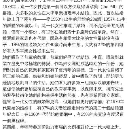
boom generation），出生於1944年至1957年，畢業於1965年至
1979年，這一代女性是第一個可以方便取得避孕藥（the Pill）的
群體。大多數的女性在大學畢業後幾年才結婚。因此，首次結婚
年齡上升了兩年多––––從1950年出生的群體的23歲到1957年出生
的群體的25歲以上。這一代女性推遲了結婚，而不是完全避免結
婚，僅有一小部份，有12%在她們四十多歲時仍然單身。然而，
推遲組建家庭也有代價，因為有相當大比例的女性最終沒有孩
子，19%的結過婚女性在40歲時尚未生育，大約有27%的第四組
所有大學畢業女性從未生育。
她們吸取了前輩的教訓，前輩們經歷了從結婚、生育、職業到就
業在歷史中最極端的轉變。作為婦女運動成熟時期的一部份，她
們對於自己的職業和家庭有了更清晰的目標。這一代女性目睹了
第三組的母親、姑姑和姐姐的經歷，從中吸取了教訓，開始更加
謹慎地規劃自己的生活。她們看到許多第三組婚姻以離婚告終，
這促使她們更加重視自己的教育和事業，以保障未來。擁有先進
的避孕技術使她們能夠掌握生活的節奏，先有事業再建立家庭。
儘管這一代女性的離婚率更高，但她們有更好的準備。在1970年
代開始的婚姻中，有37%的夫妻沒能走到他們的第二十個結婚週
年紀念日；在1960年代開始的婚姻中，有29%的夫妻沒有度過這
一個里程碑。
第四組，年輕時參加勞動力市場的比例相對於上一代大幅上升。