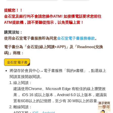
業，而且她們的人數也已擴張了相當長的一段時間。2020年的資
料顯示，有45%二十五歲的女性已經或即將從四年制的大學畢
提醒您！！
業。相較之下，男性只有36%。女性的大學畢業生人數並非總是
金石堂及銀行均不會請您操作ATM! 如接獲電話要求您前往
遙遙領先。長時間以來，因為各種的因素，女性上大學和從大學
ATM提款機，請不要聽從指示，以免受騙上當！
畢業都面臨很大的挑戰。1960年，四年制大學的男女比例是1.6比
1。但是自1960年代末期開始，事情開始有了轉變，到1980年，
購買須知：
男性的優勢已經消失，女性從四年制大學畢業的人數正式超過男
使用金石堂電子書服務即為同意
金石堂電子書服務條款
。
性。
不僅大學的畢業生人數屢創新高，女性還不斷設立更高的目標；
電子書分為「金石堂(線上閱讀+APP)」及「Readmoo(兌換
她們比以往任何時候都更積極地追求學士後的學位，以便取得更
碼)」兩種：
具挑戰的工作。2007年在經濟大衰退之前，有23%的女性取得最
高的律師、博士、醫生或MBA等的專業學位，比前四十年多出
40%，男性的百分比則是四十年來都維持在30%左右。有計畫地
將儲存於會員中心→電子書服務「我的e書櫃」，點選線上
取得長期、高薪和高成就感的女性不斷增加，這些持續努力的成
閱讀直接開啟閱讀。
就，也成為她們自我認同的一部分。
線上閱讀：
她們大多數都有小孩––––是自嬰兒潮以來人數最多的一群。80%
建議使用Chrome、Microsoft Edge 有較佳的線上瀏覽效
目前40歲中期或晚期的大學畢業女性都至少生過一個小孩，領養
果， iOS 16 或以上版本，Android 6.0 以上版本，建議裝
小孩的則大約有1.5%。15年前，大約只有73%的大學畢業女性，
置有6GB以上的記憶體，至少有 30 MB以上的容量。
在45歲左右時生育過一個以上的子女。換句話說，1970年代誕生
的大學畢業女性較1950年代中期誕生的大學畢業女性有較高的生
離線閱讀：
育率。現在50多歲，同時擁有成功事業和家庭的女性，較以往任
APP下載：
iOS
Android