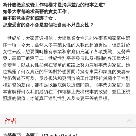
為什麼徹底改變工作結構才是消弭差距的根本之道?
如果大家都追求高薪的貪婪工作，
而不願意生育和照護子女，
那麼受害的會不會是整個社會而不只是女性？
一世紀前，大家普遍相信，大學畢業女性只能在事業和家庭中選
擇一項。今天，雖然大學畢業女性的人數已超過男性，但是對於
女性來說，想要同時擁有事業和家庭仍充滿了各項挑戰。克勞蒂
亞．高爾丁追溯了二十世紀性別平等發展以及相關的各項重大社
會變革，以及女性如何在變革的道路上努力兼顧事業與家庭。她
也揭露了何以真正的平等對於想要同時擁有事業和家庭的夫妻來
說仍舊遙不可及。反歧視法和更開放的工作環境雖然縮小了性別
和薪資的差距，卻不足以徹底解決這個問題。《事業與家庭》這
本書解釋何以我們必須在工作結構上做出根本的改變，並且正視
照護的價值，才能真正達到性別以及夫妻平等的目標。
作者
克勞蒂亞．高爾丁（Claudia Goldin）