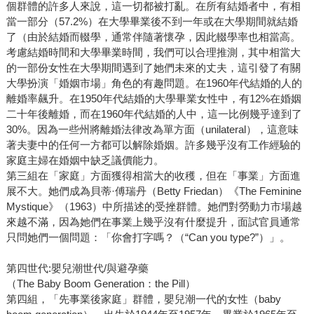
個群體的許多人來說，這一切都被打亂。在所有結婚者中，有相
當一部分（57.2%）在大學畢業後不到一年或在大學期間就結婚
了（由於結婚而輟學，通常伴隨著懷孕，因此輟學率也相當高。
考慮結婚時間和大學畢業時間，我們可以合理推測，其中相當大
的一部份女性在大學期間遇到了她們未來的丈夫，這引發了有關
大學扮演「婚姻市場」角色的有趣問題。在1960年代結婚的人的
離婚率飆升。在1950年代結婚的大學畢業女性中，有12%在婚姻
二十年後離婚，而在1960年代結婚的人中，這一比例幾乎達到了
30%。因為一些州將離婚法律改為單方面（unilateral），這意味
著夫妻中的任何一方都可以解除婚姻。許多幾乎沒有工作經驗的
家庭主婦在婚姻中缺乏議價能力。
第三組在「家庭」方面獲得相當大的收穫，但在「事業」方面進
展不大。她們成為貝蒂·傅瑞丹（Betty Friedan）《The Feminine
Mystique》（1963）中所描述的受挫群體。她們對勞動力市場越
來越不滿，因為她們在事業上幾乎沒有什麼提升，面試官員通常
只問她們一個問題：「你會打字嗎？（“Can you type?”）」。
第四世代:嬰兒潮世代/與避孕藥
（The Baby Boom Generation：the Pill）
第四組，「先事業後家庭」群體，嬰兒潮一代的女性（baby