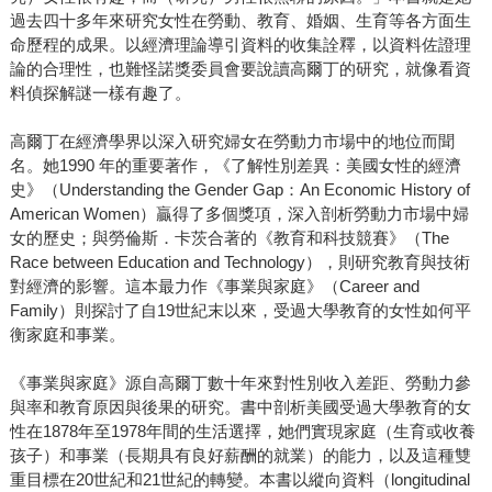
過去四十多年來研究女性在勞動、教育、婚姻、生育等各方面生
命歷程的成果。以經濟理論導引資料的收集詮釋，以資料佐證理
論的合理性，也難怪諾獎委員會要說讀高爾丁的研究，就像看資
料偵探解謎一樣有趣了。
高爾丁在經濟學界以深入研究婦女在勞動力市場中的地位而聞
名。她1990 年的重要著作，《了解性別差異：美國女性的經濟
史》（Understanding the Gender Gap：An Economic History of
American Women）贏得了多個獎項，深入剖析勞動力市場中婦
女的歷史；與勞倫斯．卡茨合著的《教育和科技競賽》（The
Race between Education and Technology），則研究教育與技術
對經濟的影響。這本最力作《事業與家庭》（Career and
Family）則探討了自19世紀末以來，受過大學教育的女性如何平
衡家庭和事業。
《事業與家庭》源自高爾丁數十年來對性別收入差距、勞動力參
與率和教育原因與後果的研究。書中剖析美國受過大學教育的女
性在1878年至1978年間的生活選擇，她們實現家庭（生育或收養
孩子）和事業（長期具有良好薪酬的就業）的能力，以及這種雙
重目標在20世紀和21世紀的轉變。本書以縱向資料（longitudinal