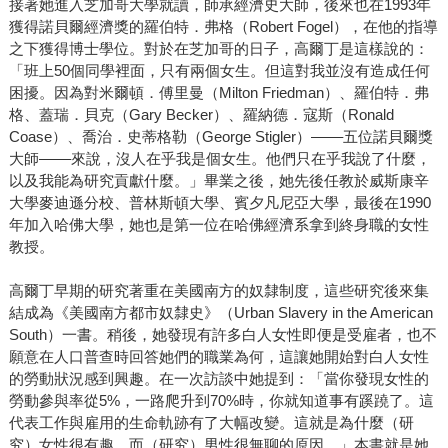
接著她進入芝加哥大學就讀，師承經濟史大師，後來也在1993年
獲得諾貝爾經濟獎的羅伯特．弗格（Robert Fogel），在他的指導
之下獲得博士學位。對於在芝加哥的日子，高爾丁是這樣說的：
「班上50個同學裡面，只有兩個女生。但這對我並沒有造成任何
困擾。因為對米爾頓．傅里曼（Milton Friedman）、羅伯特．弗
格、蓋瑞．貝克（Gary Becker）、羅納德．寇斯（Ronald
Coase）、喬治．史蒂格勒（George Stigler）––––五位諾貝爾獎
大師––––來說，沒人在乎我是個女生。他們只在乎我說了什麼，
以及我能為研究貢獻什麼。」畢業之後，她先後任教於威斯康辛
大學麥迪遜分校、普林斯頓大學、賓夕凡尼亞大學，最後在1990
年加入哈佛大學，她也是第一位在哈佛經濟系拿到終身職的女性
教授。
高爾丁早期的研究著重在美國南方的奴隸制度，這些研究後來集
結成為《美國南方都市奴隸史》（Urban Slavery in the American
South）一書。稍後，她發現有許多白人女性即便是受雇者，也不
願意在人口普查時回答她們的職業為何，這讓她開始對白人女性
的勞動狀況感到興趣。在一次訪談中她提到：「當你發現女性的
勞動參與率從5%，一路爬升到70%時，你就知道事有蹊蹺了。這
代表工作與雇用的生命軌跡有了大幅改變。這就是為什麼（研
究）女性很有趣，而（研究）男性很無聊的原因。」本書就是她