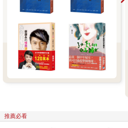
學到艱困但難得的一課。新冠疫情放大了一些問題，加速了另外
一些，也暴露了一些長期存在但一直潛伏的問題。但其實照護與
工作之間的拉鋸戰早在我們面對這個全球災難性疾病之前就已存
在了。達成並平衡工作和家庭的旅程早在百年前就已啟動。
整個20世紀大半的時間，性別歧視是女性無法擁有事業的主要障
礙。1930年代至1950年代的歷史文獻鐵證如山地呈現出這些歧視
––––雇用和待遇歧視的實際證據。1930年代後期，公司的主管告
訴民調機構，「放款工作不適合女性」，「這項工作(指汽車銷售)
需要和大眾接觸…無法任用女性」以及「不會把女性放在銷業務
代表售工作上」。當時正是大蕭條結束的時候。但即使是1950年
代，勞動市場吃緊的時候，公司的代表們還是會發出淡然的聲
明，「不雇用年輕的母親」，「不鼓勵已婚有年輕小孩的女性回
來上班」，以及「懷孕視同自動辭職，雖然當小孩長大些，譬如
初中的時候，我們還是十分歡迎這些女性回來。」
婚姻禁令（marriage bars）––––法律或公司政策限制已婚婦女的
聘僱––––直到1940年代都還甚囂塵上，它們演變成懷孕禁令
（pregnancy bars），將有嬰兒和年輕的婦女排除在工作的大門
外。學術單位和政府機構有裙帶關係禁令（nepotism bars）。無
數的工作有性別、婚姻狀況的限制，當然還有，種族的限制。
推薦必看
今天，我們看不到這樣明目張膽的歧視。數據顯示，儘管薪資和
就業的歧視仍然存在，但是相對要少得多。這並非意味著女性不