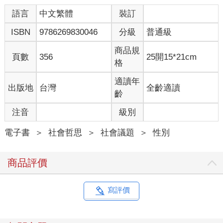
但同時，她們的問題卻被冠予各種不同的名字：性別歧視、性別
偏見、玻璃天花板、媽媽軌道；立即的解決方案也應運而生，我
語言
中文繁體
裝訂
們應該訓練女性變得更有競爭性，以及更懂得談判；我們應該揭
ISBN
9786269830046
分級
普通級
露經理人們「隱而不宣的偏見」；政府應該要強制企業董事會實
施性別平權以及同工同酬的工作倫理。
商品規
美國以及世界各地的女性比以往更大聲疾呼，希望找出可能的答
頁數
356
25開15*21cm
格
案。她們的關切散落在各個媒體的標題和書的封面上。她們需要
更多的動力嗎? 她們需要更加挺身而進(lean in)嗎？為什麼女性無
適讀年
出版地
台灣
全齡適讀
法像男性以同樣的速度攀爬事業階梯？為什麼她們無法獲得與年
齡
資和經驗相稱的待遇？
許多女性心中存著更多只能和十分親近的人分享的的私人疑慮。
注音
級別
你應該和一個事業和你一樣忙碌的人約會嗎?你是否應該延遲成家
的時間，即使你知道你想要有個家？如果35歲還沒找到伴侶，你
電子書
＞
社會哲思
＞
社會議題
＞
性別
是否應該考慮凍卵？你是否願意為了撫養小孩，暫時放棄你自從
考大學能力測驗（SAT）以來就建立的遠大事業目標？如果不，
商品評價
那麼誰要每天替小孩帶便當、在小孩游泳練習完後接小孩回家，
接聽學校護士打來的，令人緊張的電話。
女性持續感覺沒有被公平對待。她們在職位上落後，待遇也不如
寫評價
她們的先生和男同事。她們被告知這些結果是咎由自取，因為她
們不夠有競爭心、談判不夠有效率，她們未能爭取會議桌上的一
席，當她們爭取到一席時，卻又要得不夠多。但此同時，女性又