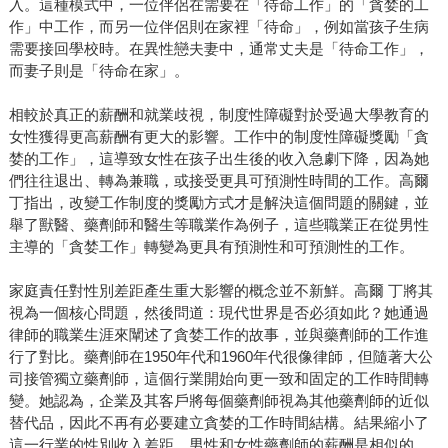
入。這種模式中，一位伴侶在需要在「待命工作」的「貪婪的工
作」中工作，而另一位伴侶則在家裡「待命」，例如當孩子生病
需要接回學校時。在異性戀夫妻中，通常丈夫是「待命工作」，
而妻子則是「待命在家」。
相較於真正的薪酬和就業歧視，制度性障礙對於受過大學教育的
女性獲得更高薪酬有更大的影響。工作中的制度性障礙獎勵「貪
婪的工作」，這導致女性在孩子出生後的收入急劇下降，因為她
們往往退出、轉為兼職，或接受更具可預測性時間的工作。高爾
丁指出，改變工作制度的獎勵方式才是解決這個問題的關鍵，並
舉了獸醫、藥劑師和醫生等職業作為例子，這些職業正在從男性
主導的「貪婪工作」轉變為更具有預測性和可預測性的工作。
家庭責任對性別差距產生重大影響的概念並不新鮮。高爾 丁將其
視為一個核心問題，然後問道：現代世界是否必須如此？她通過
律師的職業生涯來闡述了貪婪工作的故事，並與藥劑師的工作進
行了對比。藥劑師在1950年代和1960年代很像律師，但隨著大公
司接管獨立藥劑師，這個行業開始向更一致和固定的工作時間轉
變。她認為，企業及其客戶將每個藥劑師視為其他藥劑師的近似
替代品，因此不再有必要建立貪婪的工作時間結構。結果縮小了
這一行業的性別收入差距，男性和女性藥劑師的薪酬是相似的。