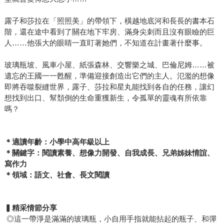
露子和莎拉在「照照美」的帶領下，橫越地底河和長長的書本石
階，還在途中看到了關在地下牢房、滿身尖刺而且沒有眼瞼的巨
人……他張大的眼睛一直盯著她們，不知道在計畫著什麼事。
玻璃瓶坡、風車小屋、紙張森林、交響樂之城、巴倫尼姆……被
遺忘的王國一一甦醒，準備迎接創造出它們的主人。氾濫的想像
即將吞噬裂縫世界，露子、莎拉和星丸能找到各自的任務，讓幻
想找到出口、幫頹倒的生命重獲新生，令孤單的靈魂有所依靠
嗎？
＊適讀年齡：小學中高年級以上
＊關鍵字：閱讀素養、想像力開發、自我成長、兄弟姊妹情誼、
寫作力
＊領域：語文、社會、長文閱讀
▍精采情節分享
◎這一帶淨是滿滿的玻璃瓶，小自用手指就能拈起的瓶子、和彈