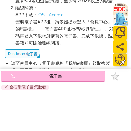
置有6GB以上的記憶體，至少有 30 MB以上的容量。
離線閱讀：
APP下載：
iOS
Android
安裝電子書APP後，請依照提示登入「會員中心」→「我
的E書櫃」→「電子書APP通行碼/載具管理」，取得通行
碼再登入下載您所購買的電子書。完成下載後，點選任一
書籍即可開始離線閱讀。
請至會員中心→電子書服務「我的e書櫃」領取複製『兌換
碼』至電子書服務商Readmoo進行兌換。
電子書
退換貨須知：
※ 金石堂電子書怎麼看
因版權保護，您在金石堂所購買的電子書僅能以金石堂專屬
的閱讀軟體開啟閱讀，無法以其他閱讀器或直接下載檔案。
依據「消費者保護法」第19條及行政院消費者保護處公告之
「通訊交易解除權合理例外情事適用準則」，非以有形媒介
提供之數位內容或一經提供即為完成之線上服務，經消費者
事先同意始提供。（如：電子書、電子雜誌、下載版軟體、
虛擬商品…等），
不受「網購服務需提供七日鑑賞期」的限