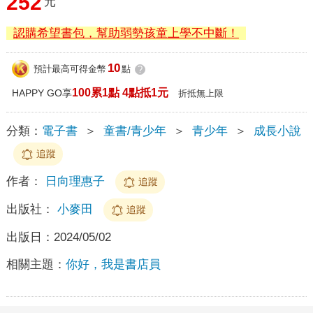
252
元
認購希望書包，幫助弱勢孩童上學不中斷！
10
預計最高可得金幣
點
?
100累1點 4點抵1元
HAPPY GO享
折抵無上限
分類：
電子書
＞
童書/青少年
＞
青少年
＞
成長小說
追蹤
作者：
日向理惠子
追蹤
出版社：
小麥田
追蹤
出版日：
2024/05/02
相關主題：
你好，我是書店員