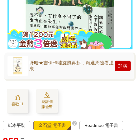
呀哈★吉伊卡哇旋風再起，精選周邊看過
加購
來
寫評價
喜歡+1
賺金幣
?
紙本平裝
金石堂 電子書
Readmoo 電子書