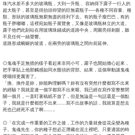
珠汽水差不多大的玻璃瓶，大到一升瓶 、容納得下露子一行人的
超大瓶子，甚至是得抬頭仰望的巨無霸瓶子──各種不同容量、種
類、形狀的玻璃瓶無窮無盡的排列下去。有的瓶子瘦巴巴，有的
瓶子胖嘟嘟，這裡宛如瓶子展覽會，又像是玻璃瓶林立的大道。
露子他們此刻站在用玻璃珠鋪成的道路中央，周圍亮得刺眼，聽
不見任何一絲聲響。
道路形成蜿蜒的坡道，在兩旁的玻璃瓶之間向前延伸。
◎鬼魂手足無措的樣子看起來非同小可，露子也開始擔心起來，
把手掌貼上他那觸感如同水饅頭的背部。結果，這個舉動讓鬼魂
哽咽得更厲害了。
「換、換作是妳，妳能夠理解嗎？妳有沒有突然什麼都寫不出來
的經驗？我就是連一個字都寫不出來喔。我已經在寫作室整整閉
關一個月，一直盯著稿紙不放了，但是無論是一句話還是一個點
子，我就是什麼都想不出來……寫不出故事的話，我就算是想去
死也已經死不成了啊……」
◎「在完成一件重要的工作之後，工作的力量就會從花朵變為種
子。鬼魂先生，你的種子想必正潛藏在泥土裡吧。只要適當的時