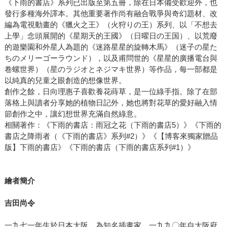
《下雨的書店》系列已出版至第五冊，除在日本備受歡迎外，也
發行多種海外譯本。其他重要著作尚有融合戰爭與奇幻題材、改
編為電視動畫的《獵火之王》（火狩りの王）系列、以「不想去
上學」念頭展開的《星期天的王國》（日曜日の王国）、以荒廢
的遊樂園和外星人為題的《迷路星星的旋轉木馬》（迷子の星た
ちのメリーゴーラウンド），以及甫問世的《星星的廣播電台與
卷螺世界）（星のラジオとネジマキ世界）等作品，每一部都是
以純真的兒童之眼創造的想像世界。
創作之餘，日向理惠子喜歡養花蒔草，是一位綠手指。除了在部
落格上與讀者分享她的植物日記外，她也將對花草的愛好融入情
節創作之中，讓幻想世界充滿自然綠意。
相關著作：《下雨的書店：雨冠之花（下雨的書店5）》《下雨的
書店之降雨者（《下雨的書店》系列#2）》《【博客來獨家贈品
版】下雨的書店》《下雨的書店（下雨的書店系列#1）》
繪者簡介
吉田尚令
一九七一年生於日本大阪，為知名插畫家。一九九〇年自大阪府