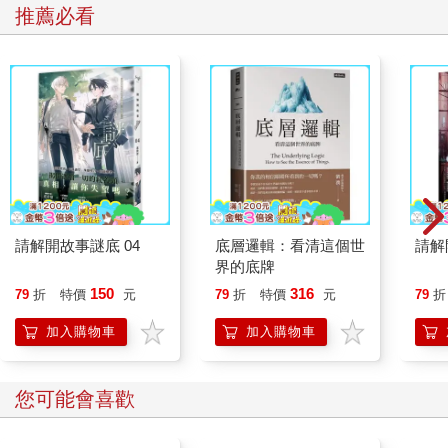
推薦必看
請解開故事謎底 04
底層邏輯：看清這個世
請解
界的底牌
150
316
79
折
特價
元
79
折
特價
元
79
折
加入購物車
加入購物車
您可能會喜歡