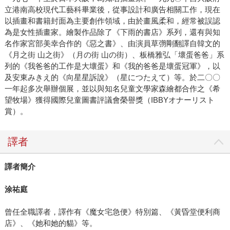
立港南高校現代工藝科畢業後，從事設計和廣告相關工作，現在
以插畫和書籍封面為主要創作領域，由於畫風柔和，經常被誤認
為是女性插畫家。繪製作品除了《下雨的書店》系列，還有與知
名作家宮部美幸合作的《惡之書》、由演員草彅剛翻譯自韓文的
《月之街 山之街》（月の街 山の街）、板橋雅弘「壞蛋爸爸」系
列的《我爸爸的工作是大壞蛋》和《我的爸爸是壞蛋冠軍》，以
及安東みきえ的《向星星訴說》（星につたえて）等。於二〇〇
一年起多次舉辦個展，並以與知名兒童文學家森繪都合作之《希
望牧場》獲得國際兒童圖書評議會榮譽獎（IBBYオナーリスト
賞）。
譯者
譯者簡介
涂祐庭
曾任全職譯者，譯作有《魔女宅急便》特別篇、《黃昏堂便利商
店》、《她和她的貓》等。