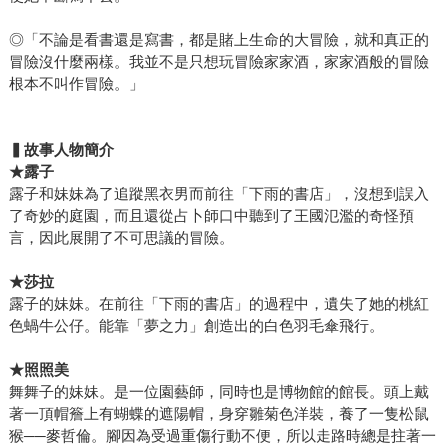
◎「不論是看書還是寫書，都是賭上生命的大冒險，就和真正的
冒險沒什麼兩樣。我並不是只想玩冒險家家酒，家家酒般的冒險
根本不叫作冒險。」
▍故事人物簡介
★露子
露子和妹妹為了追蹤黑衣男而前往「下雨的書店」，沒想到誤入
了奇妙的庭園，而且還從占卜師口中聽到了王國氾濫的奇怪預
言，因此展開了不可思議的冒險。
★莎拉
露子的妹妹。在前往「下雨的書店」的過程中，遺失了她的桃紅
色蝸牛公仔。能靠「夢之力」創造出的白色羽毛傘飛行。
★照照美
舞舞子的妹妹。是一位園藝師，同時也是博物館的館長。頭上戴
著一頂帽簷上有蝴蝶的遮陽帽，身穿雛菊色洋裝，養了一隻松鼠
猴──麥哲倫。腳因為受過重傷行動不便，所以走路時總是拄著一