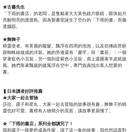
★古書先生
「下雨的書店」的老闆，是隻戴著大大黃色鏡片眼鏡，眼珠如月
亮般明亮的渡渡鳥。因為製書室誕生了空白的「下雨的書」而傷
透腦筋。
★舞舞子
精靈使者。有美麗的鬈髮、飄浮在四周的泡泡，以及彷彿由苔蘚
跟蜘蛛絲做成的洋裝。她的旁邊還有「書芊」與「書蓓」：一個
穿著藍色小丑裝，另一個則是紫色小丑裝，肩上還圍著羊皮紙披
風。她們靠著飄揚的披風浮在空中，專門負責找出客人想要的
書。
▍日本讀者好評推薦
★大家一起去冒險
莎拉、露子和星丸，大家一起去冒險的故事很有趣，舞舞子的精
靈也好可愛。書裡有人物簡介的頁面，讓故事更易懂了。
★「下雨的書店」系列全都讀完了！
我和露子一樣夢想成為作家，讀了這一集的故事，我也想認真對