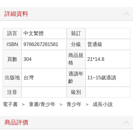
詳細資料
語言
中文繁體
裝訂
ISBN
9786267281581
分級
普通級
商品規
頁數
304
21*14.8
格
適讀年
出版地
台灣
11~15歲適讀
齡
注音
級別
電子書
＞
童書/青少年
＞
青少年
＞
成長小說
商品評價