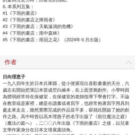
6. 本系列五集：
#1《下雨的書店》
#2《下雨的書店之降雨者》
#3《下雨的書店：天氣漩渦的危機》
#4《下雨的書店：雨中森林》
#5《下雨的書店：雨冠之花》（2024年６月出版）
作者
日向理恵子
一九八四年生於日本兵庫縣，從小便展現出喜歡畫畫的天分，六
歲左右開始把筆記本當成空白繪本，在上面塗鴉創作。小學時因
為體弱經常待在保健室，在保健室的老師指導下學會打字。不論
在教室或是家裡，總是在讀書或者寫字，也經常抱著寫字用具到
處走來走去，雖然實際完成的作品並不多，卻就此開啟了她的創
作之路。高中時曾以高木理惠子的名字出版了《前往魔法之庭》
（魔法の庭へ），二〇〇八年出版《下雨的書店》之後，以兒童
文學作家身分在日本文壇展露頭角。