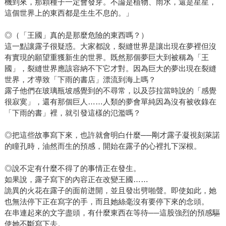
機到來，那顆種子一定會發芽。不論是植物、雨水，還是星星，
這個世界上的東西都是生生不息的。」
◎（「王國」真的是那麼危險的東西嗎？）
這一點讓露子很疑惑。大家都說，裂縫世界是讓出現在夢裡但沒
有實現的願望重獲新生的世界。既然那個夢巨大到被稱為「王
國」，裂縫世界應該容納不下它才對。因為巨大的夢出現在裂縫
世界，才導致「下雨的書店」漂流到海上嗎？
露子他們在玻璃瓶坡感覺到的不尋常，以及莎拉當時說的「感覺
很寂寞」，還有那個巨人……人類的夢會單純因為沒有被收錄在
「下雨的書」裡，就引發這樣的氾濫嗎？
◎把這些故事寫下來，也許就會明白什麼──剛才露子凝視刻萊諾
的瞳孔時，油然而生的預感，開始在露子的心裡扎下深根。
◎說不定有什麼不得了的事情正在發生。
如果說，露子寫下的內容正在改變王國……
詭異的火花在露子的面前迸開，並且發出劈啪聲。即使如此，她
也無法停下正在寫字的手，而且她絲毫沒有要停下來的念頭。
在串連起來的文字盡頭，有什麼東西在等待──這股強烈的預感驅
使她不斷寫下去。