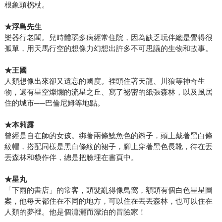
根象頭柺杖。
★浮島先生
樂器行老闆。兒時體弱多病經常住院，因為缺乏玩伴總是覺得很
孤單，用天馬行空的想像力幻想出許多不可思議的生物和故事。
★王國
人類想像出來卻又遺忘的國度。裡頭住著天龍、川狼等神奇生
物，還有星空燦爛的流星之丘、寫了祕密的紙張森林，以及風居
住的城市──巴倫尼姆等地點。
★本莉露
曾經是自在師的女孩。綁著兩條鯰魚色的辮子，頭上戴著黑白條
紋帽，搭配同樣是黑白條紋的裙子，腳上穿著黑色長靴，待在丟
丟森林和貘作伴，總是把臉埋在書頁中。
★星丸
「下雨的書店」的常客，頭髮亂得像鳥窩，額頭有個白色星星圖
案，他每天都住在不同的地方，可以住在丟丟森林，也可以住在
人類的夢裡。他是個瀟灑而漂泊的冒險家！