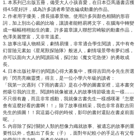
1. 本系列已出版五冊，備受大人小孩喜愛，在日本亞馬遜書店獲
得4.5星好評，成為許多讀者希望改編成動畫的作品。
2. 作者用字優美，擅長描摹景物。使用許多與顏色相關的形容
詞，加上別出心裁的比喻，讓讀者能輕易將文字，在腦海中轉變
成一幅幅栩栩如生的畫。許多篇章讓人聯想宮崎駿的動畫作品，
色澤美麗豐富，又非常溫柔。
3. 故事出場人物精采，劇情易懂，非常適合學生閱讀，其中有奇
幻冒險元素如《星尾獸探險隊》般迷人，劇情場景帶有夢幻感，
亦可以面向大人的閱讀區域，探討如《魔女宅急便》的勇敢成
長。
4. 日本出版社舉行的閱讀心得大募集中，獲得吉田尚令先生所選
的「閃亮亮幽靈獎」得主，是一位小學六年級的讀者：
「我第一次遇到《下雨的書店》是在小學的圖書室裡，這本書突
然吸引我的注意。閱讀時就像被迷人的故事情節吸進去一樣……
不只很有趣，而且非常感動，我就像古書先生一樣感嘆著『怎麼
會有這麼好看的書啊！！』除了故事很精采，我也非常喜歡吉田
先生的插圖！！寫這篇心得的時候，影印的書封還貼在書桌前面
呢。」
5. 內容除了探討關於人類的想像力織就故事、被遺忘的故事的重
要性以外，也點出了長女（子），面對年紀較小的手足占有父母
的愛與注意力時，所產生的情結。