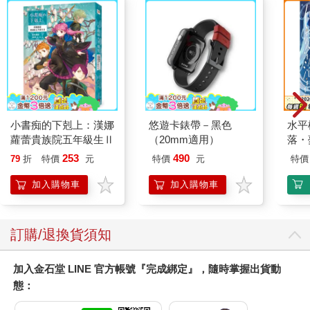
小書痴的下剋上：漢娜
悠遊卡錶帶－黑色
水平
蘿蕾貴族院五年級生Ⅱ
（20mm適用）
落・
253
490
79
折
特價
元
特價
元
特價
加入購物車
加入購物車
訂購/退換貨須知
加入金石堂 LINE 官方帳號『完成綁定』，隨時掌握出貨動
態：