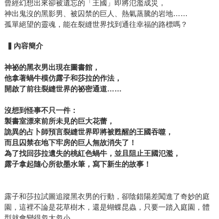
曾經幻想出來卻被遺忘的「王國」即將氾濫成災，
神出鬼沒的黑影男、被囚禁的巨人、熱氣蒸騰的岩地……
孤單絕望的靈魂，能在裂縫世界找到通往幸福的路標嗎？
▍內容簡介
神祕的黑衣男出現在圖書館，
他拿著蝸牛模仿露子和莎拉的作法，
開啟了前往裂縫世界的祕密通道……
沒想到怪事不只一件：
製書室漂來前所未見的巨大花蕾，
詭異的占卜師預言裂縫世界即將被甦醒的王國吞噬，
而且囚禁在地下牢房的巨人無故消失了！
為了找回莎拉遺失的桃紅色蝸牛，並且阻止王國氾濫，
露子拿起隨心所欲墨水筆，寫下新生的故事！
露子和莎拉試圖追蹤黑衣男的行動，卻陰錯陽差闖進了奇妙的庭
園，這裡不論是花草樹木，還是蝴蝶昆蟲，只要一踏入庭園，體
型就會變得忽大忽小……