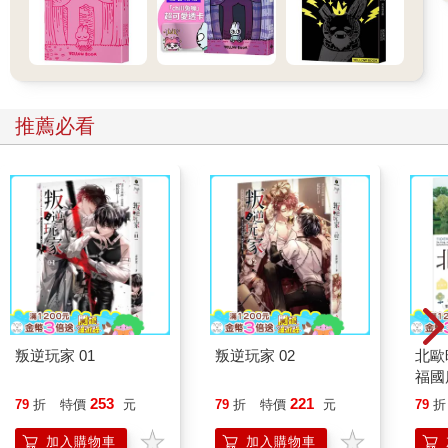
推薦必看
叛逆玩家 01
叛逆玩家 02
北歐
福國
253
221
79
折
特價
元
79
折
特價
元
79
折
加入購物車
加入購物車