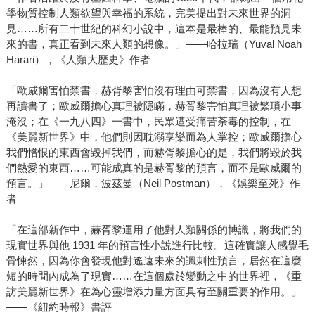
學物質控制人類欲望與幸福的系統，完美提出對未來世界的洞
見……所有二十世紀的科幻小說中，這本是最棒的、最能預見未
來的書，真正看到未來人類的想像。」――哈拉瑞（Yuval Noah
Harari），《人類大歷史》作者
「歐威爾害怕禁書，赫胥黎害怕沒有理由可禁書，因為沒有人想
再讀書了；歐威爾擔心真理被隱瞞，赫胥黎害怕真理被繁瑣小事
淹沒；在《一九八四》一書中，民眾遭受痛苦荼毒的控制，在
《美麗新世界》中，他們則因耽溺享樂而為人掌控；歐威爾擔心
我們憎恨的東西會毀掉我們，而赫胥黎擔心的是，我們將毀於我
們熱愛的東西……可能成真的是赫胥黎的預言，而不是歐威爾的
預言。」――尼爾．波茲曼（Neil Postman），《娛樂至死》作
者
「在這部新作中，赫胥黎運用了他對人類關係的博識，將我們的
現實世界與他 1931 年的預言性小說進行比較。這確實讓人感覺毛
骨悚然，因為你會發現他對遙遠未來的諷刺性預言，居然在這麼
短的時間內成為了現實……在這個處於變動之中的世界裡，《重
訪美麗新世界》在為心靈增添力量方面具有至關重要的作用。」
――《紐約時報》書評