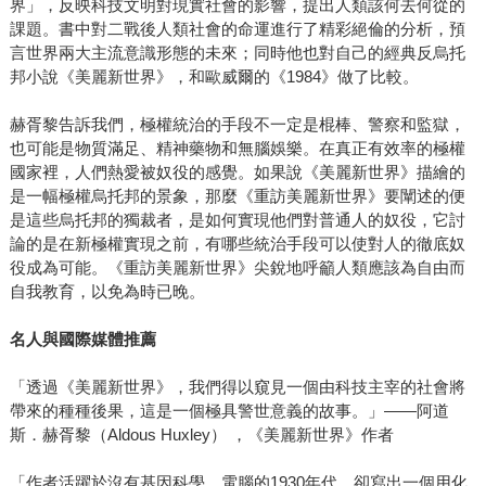
界」，反映科技文明對現實社會的影響，提出人類該何去何從的
課題。書中對二戰後人類社會的命運進行了精彩絕倫的分析，預
言世界兩大主流意識形態的未來；同時他也對自己的經典反烏托
邦小說《美麗新世界》，和歐威爾的《1984》做了比較。
赫胥黎告訴我們，極權統治的手段不一定是棍棒、警察和監獄，
也可能是物質滿足、精神藥物和無腦娛樂。在真正有效率的極權
國家裡，人們熱愛被奴役的感覺。如果說《美麗新世界》描繪的
是一幅極權烏托邦的景象，那麼《重訪美麗新世界》要闡述的便
是這些烏托邦的獨裁者，是如何實現他們對普通人的奴役，它討
論的是在新極權實現之前，有哪些統治手段可以使對人的徹底奴
役成為可能。《重訪美麗新世界》尖銳地呼籲人類應該為自由而
自我教育，以免為時已晚。
名人與國際媒體推薦
「透過《美麗新世界》，我們得以窺見一個由科技主宰的社會將
帶來的種種後果，這是一個極具警世意義的故事。」――阿道
斯．赫胥黎（Aldous Huxley） ，《美麗新世界》作者
「作者活躍於沒有基因科學、電腦的1930年代，卻寫出一個用化