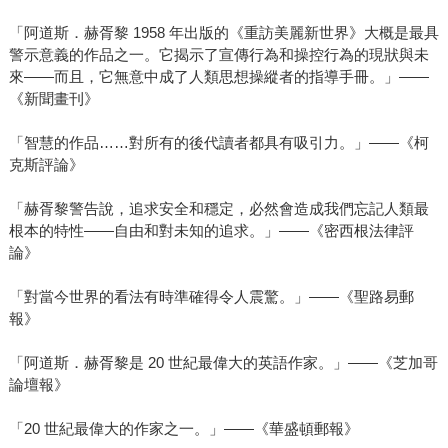
「阿道斯．赫胥黎 1958 年出版的《重訪美麗新世界》大概是最具
警示意義的作品之一。它揭示了宣傳行為和操控行為的現狀與未
來――而且，它無意中成了人類思想操縱者的指導手冊。」――
《新聞畫刊》
「智慧的作品……對所有的後代讀者都具有吸引力。」――《柯
克斯評論》
「赫胥黎警告說，追求安全和穩定，必然會造成我們忘記人類最
根本的特性――自由和對未知的追求。」――《密西根法律評
論》
「對當今世界的看法有時準確得令人震驚。」――《聖路易郵
報》
「阿道斯．赫胥黎是 20 世紀最偉大的英語作家。」――《芝加哥
論壇報》
「20 世紀最偉大的作家之一。」――《華盛頓郵報》