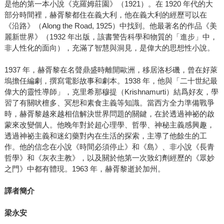
是他的第一本小說《克羅姆莊園》（1921）。在 1920 年代的大
部分時間裡，赫胥黎都住在義大利，他在義大利的經歷可以在
《沿路》（Along the Road, 1925）中找到。他最著名的作品《美
麗新世界》（1932 年出版，該書警告科學和物質的「進步」中，
非人性化的面向），充滿了智慧與洞見，是偉大的思想性小說。
1937 年，赫胥黎在名聲鼎盛時離開歐洲，移居洛杉磯，曾在好萊
塢擔任編劇，撰寫電影故事和劇本。1938 年，他與「二十世紀最
偉大的靈性導師」，克里希那穆提（Krishnamurti）結爲好友，學
習了有關吠檀多、冥想和素食主義等知識。當西方全力準備戰爭
時，赫胥黎越來越相信解決世界問題的關鍵，在於透過神祕的啟
蒙來改變個人。他晚年對於超心理學、哲學、神秘主義感興趣，
透過神祕主義和迷幻藥對內在生活的探索，主導了他餘生的工
作。他的信念在小說《時間必須停止》和《島》、非小說《長青
哲學》和《灰衣主教》，以及關於他第一次致幻劑經歷的《眾妙
之門》中都有體現。1963 年，赫胥黎逝於加州。
譯者簡介
梁永安