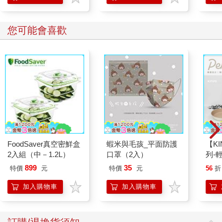
您可能會喜歡
FoodSaver真空密鮮盒
蝦米與毛孩_平面防護
【KI
2入組（中－1.2L）
口罩（2入）
列-
平煎
899
35
特價
元
特價
元
56
折
加入購物車
加入購物車