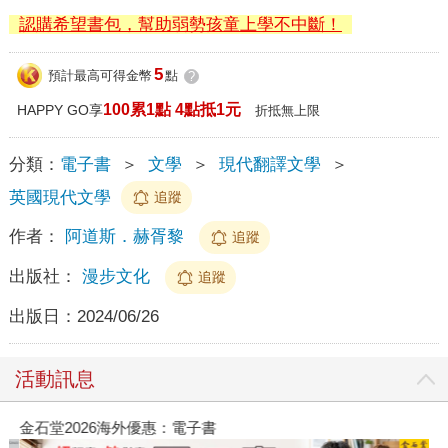
認購希望書包，幫助弱勢孩童上學不中斷！
5
預計最高可得金幣
點
?
100累1點 4點抵1元
HAPPY GO享
折抵無上限
分類：
電子書
＞
文學
＞
現代翻譯文學
＞
英國現代文學
追蹤
作者：
阿道斯．赫胥黎
追蹤
出版社：
漫步文化
追蹤
出版日：
2024/06/26
活動訊息
金石堂2026海外優惠：電子書