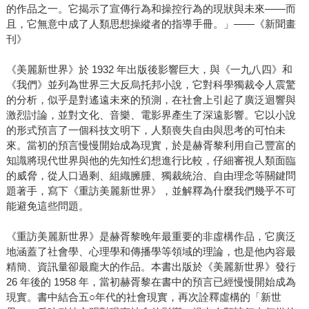
的作品之一。它揭示了宣傳行為和操控行為的現狀與未來――而
且，它無意中成了人類思想操縱者的指導手冊。」――《新聞畫
刊》
《美麗新世界》於 1932 年出版後影響巨大，與《一九八四》和
《我們》並列為世界三大反烏托邦小說，它對科學獨裁令人震驚
的分析，似乎是對遙遠未來的預測，在社會上引起了廣泛迴響與
激烈討論，並對文化、音樂、電影界產生了深遠影響。它以小說
的形式預言了一個科技文明下，人類喪失自由與思考的可怕未
來。當初的預言慢慢開始成為現實，於是赫胥黎利用自己豐富的
知識將現代世界與他的先知性幻想進行比較，仔細審視人類面臨
的威脅，從人口過剩、組織臃腫、獨裁統治、自由理念等關鍵問
題著手，寫下《重訪美麗新世界》，並解釋為什麼我們幾乎不可
能避免這些問題。
《重訪美麗新世界》是赫胥黎晚年最重要的非虛構作品，它廣泛
地涵蓋了社會學、心理學和傳播學等領域的理論，也是他內容最
精簡、資訊量卻最龐大的作品。本書出版於《美麗新世界》發行
26 年後的 1958 年，當初赫胥黎在書中的預言已經慢慢開始成為
現實。書中結合五○年代的社會現實，再次詮釋虛構的「新世