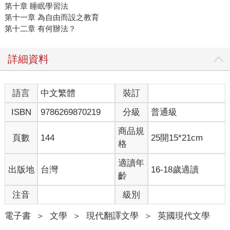
第十章 睡眠學習法
第十一章 為自由而設之教育
第十二章 有何辦法？
詳細資料
語言
中文繁體
裝訂
ISBN
9786269870219
分級
普通級
商品規
頁數
144
25開15*21cm
格
適讀年
出版地
台灣
16-18歲適讀
齡
注音
級別
電子書
＞
文學
＞
現代翻譯文學
＞
英國現代文學