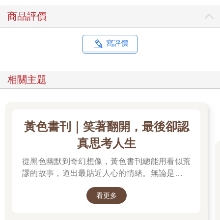
商品評價
寫評價
相關主題
黃色書刊｜笑著翻開，最後卻認
真思考人生
從黑色幽默到奇幻想像，黃色書刊總能用看似荒
謬的故事，道出最貼近人心的情緒。無論是人生
的迷惘、成長的掙扎，或是生活裡那些哭笑不得
看更多
的瞬間，都在他的筆下化成令人會心一笑、又忍
不住深思的作品。最新長篇《奈何chill》以中年