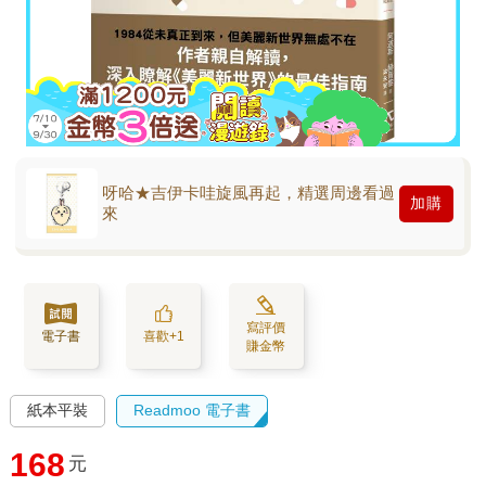
呀哈★吉伊卡哇旋風再起，精選周邊看過
加購
來
寫評價
電子書
喜歡+1
賺金幣
紙本平裝
Readmoo 電子書
168
元