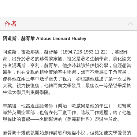
作者
阿道斯．赫胥黎
Aldous Leonard Huxley
阿道斯．雷歐那德．赫胥黎（1894.7.26-1963.11.22），英國作
家，出身於著名的赫胥黎家族。祖父是著名生物學家、演化論支
持者湯瑪斯．亨利．赫胥黎。他少時就讀於伊頓公學，曾經想當
醫生，也在父親的植物實驗室中學習，然而不幸感染了角膜炎，
使得他在兩三年中幾乎喪失了視力，卻也讓他逃過了第一次世界
大戰。視力恢復後，他轉而向文學發展，最後以一等榮譽畢業於
牛津大學貝利奧爾學院。
畢業後，他當過法語老師（喬治．歐威爾是他的學生）、短暫就
職於英國空軍部，也曾在化工廠工作。這段工作經歷，給了他無
與倫比的靈感——名聞遐邇的《美麗新世界》即誕生於此。
赫胥黎十幾歲就開始創作詩歌和短篇小說，但奠定他文學聲譽的