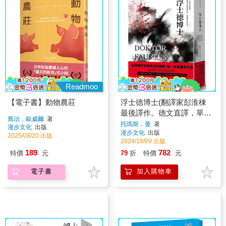
Readmoo
【電子書】動物農莊
浮士德博士(翻譯家彭淮棟
最後譯作。德文直譯，單冊
喬治．歐威爾
著
經典回歸版)
托瑪斯．曼
著
漫步文化
出版
漫步文化
出版
2025/08/20 出版
2024/10/09 出版
189
782
特價
元
79
折
特價
元
電子書
加入購物車