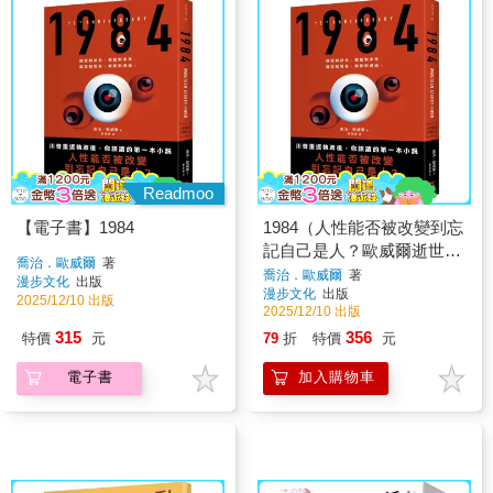
Readmoo
【電子書】1984
1984（人性能否被改變到忘
記自己是人？歐威爾逝世75
喬治．歐威爾
著
週年紀念版）
喬治．歐威爾
著
漫步文化
出版
漫步文化
出版
2025/12/10 出版
2025/12/10 出版
315
356
特價
元
79
折
特價
元
電子書
加入購物車