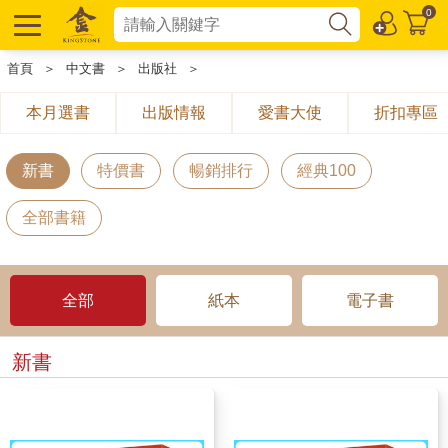
0
首頁
＞
中文書
＞
出版社
＞
本月選書
出版情報
愛書大使
折扣專區
新書
特價書
暢銷排行
經典100
全部書籍
全部
紙本
電子書
新書