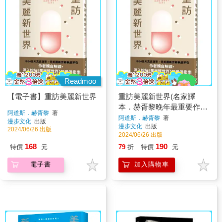
Readmoo
【電子書】重訪美麗新世界
重訪美麗新世界(名家譯
本．赫胥黎晚年最重要作
阿道斯．赫胥黎
著
品)
阿道斯．赫胥黎
著
漫步文化
出版
漫步文化
出版
2024/06/26 出版
2024/06/26 出版
168
190
特價
元
79
折
特價
元
電子書
加入購物車