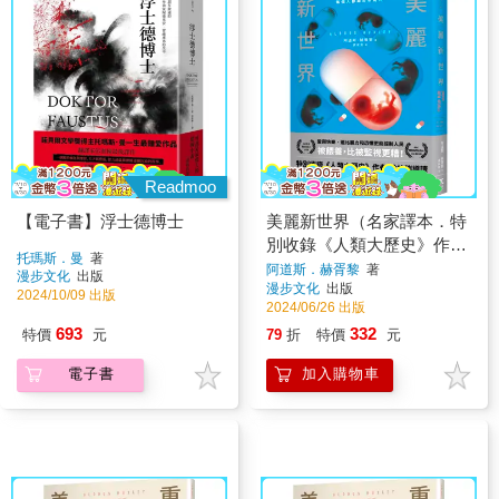
Readmoo
【電子書】浮士德博士
美麗新世界（名家譯本．特
別收錄《人類大歷史》作者
托瑪斯．曼
著
哈拉瑞導讀、1946年版作者
阿道斯．赫胥黎
著
漫步文化
出版
漫步文化
出版
序）
2024/10/09 出版
2024/06/26 出版
693
332
特價
元
79
折
特價
元
電子書
加入購物車