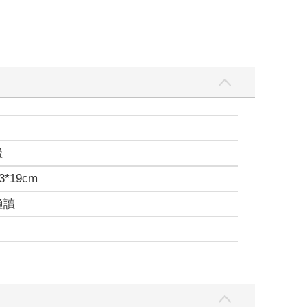
級
3*19cm
路人眾多之處跳樓自殺的人，經常害死正好在下方的
適讀
一下候選清單。在我茫然思索這些時，手機收到了訊
中生，穿便服的男女坐在窗邊的圓桌，一直盯著我