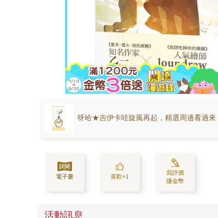
呀哈★吉伊卡哇旋風再起，精選周邊看過來
寫評價
電子書
喜歡+1
賺金幣
活動訊息