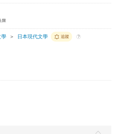
上限
文學
＞
日本現代文學
追蹤
?