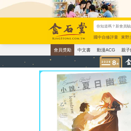
國中自修評量
東野
唯紅花綻放
奧德賽
會員獎勵
中文書
動漫ACG
親子