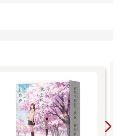
幾句，降低第一次見面的緊張。透過對話，我們得知
截飛到首都圈的轟炸機。到了戰後，民間航空公司也
下有跑道的廣大空地。目前縣政府正在協議如何有效
黃
從黑
全都發生在夏天，玩煙火的時候。」
能用
心的