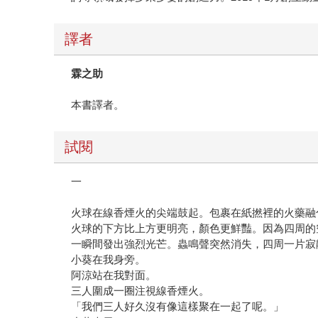
譯者
霖之助
本書譯者。
試閱
一
火球在線香煙火的尖端鼓起。包裹在紙撚裡的火藥融
火球的下方比上方更明亮，顏色更鮮豔。因為四周的
一瞬間發出強烈光芒。蟲鳴聲突然消失，四周一片寂
小葵在我身旁。
阿涼站在我對面。
三人圍成一圈注視線香煙火。
「我們三人好久沒有像這樣聚在一起了呢。」