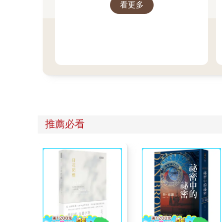
看更多
「外表是女性，年約二十歲。黑長髮，穿著裙襬很長
以網路上收集的資料為基礎，我迅速畫出【夏日幽靈
「友也同學畫得真好呢。」
「我國中時是美術社的。」
當時老是在素描石膏胸像，現在則會懷念那段時光。
「她明明是幽靈，卻有腳呢。」
看到我畫的想像圖，阿涼說。
「好像是的，如果網路傳聞可信的話。」
【夏日幽靈】。
只在夏季出現的女性幽靈。
「聽說她是自殺的女性幽靈，真的嗎？」小葵問。
推薦必看
「不知道，終究只是傳聞。實際遇見後再問問看吧。
畢竟我們就是為了找她而聯絡彼此，今日在此地集合
走出咖啡廳後，我們隨即出發。先在居家商場購買幾
離開車站前的商業區域後不久，車窗外的建築物便稀
我們走下公車的地點，完全是一片縣界的荒地。然後
走著走著，小葵停下腳步。阿涼回過頭來。
「怎麼了？」
「喔，沒什麼。只是冷靜之後覺得，幽靈有一點可怕
「那妳可以回去沒關係。不過我要去。」