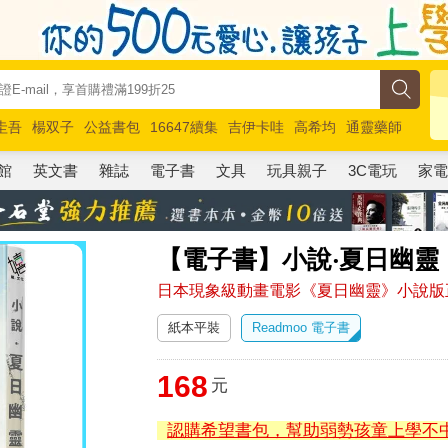
圭吾
楊双子
公益書包
16647續集
吉伊卡哇
高希均
通靈藥師
路邊攤新作
馬斯克
玩具總動員5
超慢跑
館
英文書
雜誌
電子書
文具
玩具親子
3C電玩
家
【電子書】小說‧夏日幽靈
日本現象級動畫電影《夏日幽靈》小說版
紙本平裝
Readmoo 電子書
168
元
認購希望書包，幫助弱勢孩童上學不