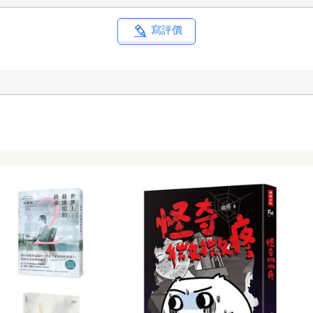
子嬌小又可愛的女孩。
寫評價
的容貌端正，舉止得體。
們三人正好一人一百二十度，面對彼此。首先我們點飲料，隨口聊個
小葵則是十七歲，高二。彼此的住家似乎相隔幾站電車的距離。
，在桌上攤開。
陸軍要求下建設的。據說在二戰末期，戰鬥機隊曾部署在此地，以攔
司經營不善而破產，機場跟著關閉。目前航廈與塔臺已經拆除，只剩
遭到遺忘了吧。
就從幾年前開始在這些年輕人之間流傳，類似都市傳說。
場遺址，放煙火的國中生見到的。」
川與平原的地方，有一塊四方形的空白部分。該處就是機場遺址。
小學生碰到。聽說那些小孩也是在跑道上玩手持煙火。」
有其他目睹情報，包括帶家人的，飆車族，或是獨自溜進機場的……
照描腦海中想到的形象。