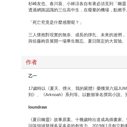
杉崎友也、春川葵、小林涼各自有著必須見到「幽靈
透過網路認識的三位高中生，在廢棄的機場，點燃手
「死亡究竟是什麼感覺呢？」
三人懷抱對現實的無奈、成長的掙扎、未來的迷惘，
與佐藤絢音展開一場畢生難忘、夏日限定的大冒險。
作者
乙一
17歲時以《夏天、煙火、我的屍體》榮獲第六屆JUM
到》、《Arknoah》系列等。以數個筆名撰寫小
loundraw
《夏日幽靈》故事原案。十幾歲時出道成為插畫家。
詞等領域發揮多采多姿的創造力。2019年1月創立動畫