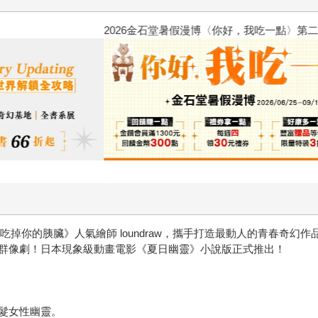
2026金石堂暑假漫博〈你好，我
掉你的胰臟》人氣繪師 loundraw，攜手打造最動人的青春奇幻作
群像劇！日本現象級動畫電影《夏日幽靈》小說版正式推出！
髮女性幽靈。