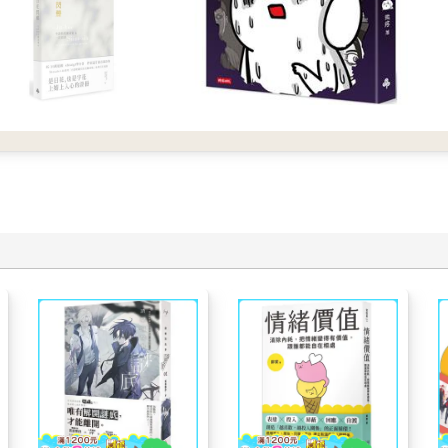
的深色裙子。要重現的話，大概長得像這樣。」
】的想像圖。看到我的畫，小葵佩服地表示。
」
。
種煙火，然後跳上公車。
稀落落。郊外是一大片荒地，車上幾乎沒有其他乘客，只剩我們三人
我們一邊確認地圖，同時走在沒鋪柏油的路上，前往機場遺址。太陽
呢。」