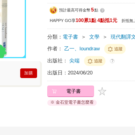
5
預計最高可得金幣
點
?
100累1點 4點抵1元
HAPPY GO享
折抵無
分類：
電子書
＞
文學
＞
現代翻譯
作者：
乙一、loundraw
追蹤
出版社：
尖端
追蹤
?
出版日：
2024/06/20
加購
電子書
※ 金石堂電子書怎麼看