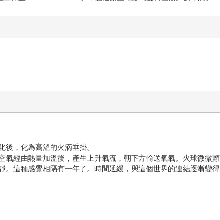
化後，化為高溫的火滴垂掛。
空氣經由熱量加溫後，產生上升氣流，朝下方輸送氧氣。火球微微顫
靜。這種感覺相隔有一年了。時間延緩，與這個世界的連結逐漸變得