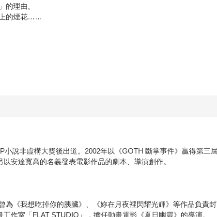
」的理由。
上的煙花……
P小說非虛構大獎後出道。2002年以《GOTH 斷掌事件》贏得第
說。另以安達寬高的名義發表電影作品的劇本、導演創作。
曾為《我想吃掉你的胰臟》、《妳在月夜裡閃耀光輝》等作品負責封
工作室「FLAT STUDIO」，擔任動畫電影《夏日幽靈》的導演。