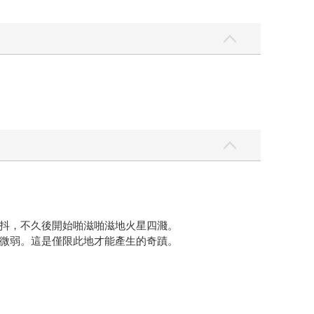
抖，不久後開始啪滋啪滋地火星四濺。
微弱。這是僅限此地才能產生的奇蹟。