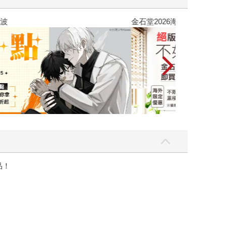
吃一點〉第二波
金石堂2026海
品！