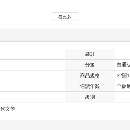
你們久等了。」
看更多
了一年嗎？」
裝訂
分級
普通
商品規格
32開1
秒鐘後會落地，撞擊地面呢？
聳建築物的城市地區特別多。要說得注意什麼，就是別波及他人。在
適讀年齡
全齡
亂，根本無法擔心路人
級別
二十公尺以上一躍而下，這樣保證死得透透的。應該趁有空的時候挑
現代文學
便聽到店內播放平靜的音樂。而且冷氣很強，十分涼爽。有兩名像高
定是春川葵，男性則是小林涼。前幾天我和他們透過訊息交流過。