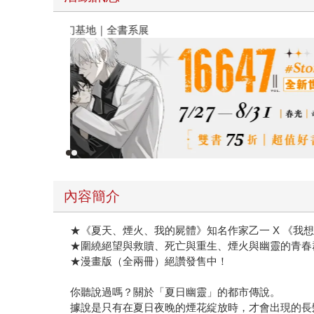
春光ｘ奇幻基地｜全書系展
內容簡介
★《夏天、煙火、我的屍體》知名作家乙一 X 《我想吃
★圍繞絕望與救贖、死亡與重生、煙火與幽靈的青春
★漫畫版（全兩冊）絕讚發售中！
你聽說過嗎？關於「夏日幽靈」的都市傳說。
據說是只有在夏日夜晚的煙花綻放時，才會出現的長