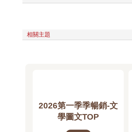
「喔，是的。」
表情緊張的小葵點頭問候。她讓我想起小動物，是個
「你好啊，友也同學。」
阿涼舉起一隻手喊我。街頭系裝扮讓人印象深刻。他
我拉開座椅坐在同一張桌子旁。這張桌子是圓的，我
相關主題
彼此的年齡與居住地區。我和阿涼是十八歲，高三，
休息一會後，我們決定進入正題。我從書包掏出地圖
「好，那就來聊聊【夏日幽靈】吧。」
郊外的縣界以前有一座機場。是中日戰爭時代在日本
利用過，起降飛往離島的不定期班機。但是不久前公
利用土地。但從我懂事以來始終沒有動靜，大概已經
不時有年輕人偷偷溜進這片空地玩耍。【夏日幽靈】
「第一次目睹的案例是三年前的夏天。似乎是擅闖機
我邊說明邊指向大比例尺地圖上的一點。這片只有河
「第二次目睹案例是隔年夏天。一群偷偷溜進此地的
「煙火嗎……」
2026第一季季暢銷-文
阿涼嘀咕。
學圖文TOP
「據說夏天在這裡玩煙火，【它】就會出現。另外還
「如果傳聞屬實，【它】是女性吧？」小葵說。
我從書包取出素描簿，以鉛筆邊畫圖邊說明。在紙上