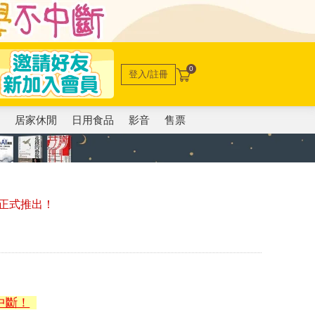
0
登入/註冊
電
居家休閒
日用食品
影音
售票
正式推出！
中斷！