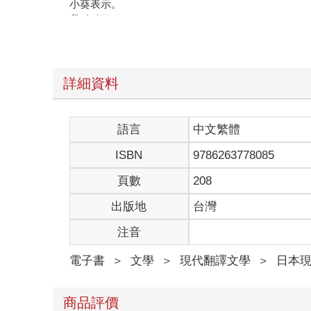
小葵表示。
我點點頭。
「是啊，最近有點忙碌，好不容易才能回來。抱歉讓
「別在意。光是能見面就很高興啦。距離上次已經過
阿涼仰望天空。
早晨即將來臨的天空，與其說黑色，更像深藍色。
詳細資料
我想起某一位女性的身影。
她縹緲，若隱若現，存在還不穩定。
語言
中文繁體
二
ISBN
9786263778085
一年前的暑假，我站在大樓屋頂上。
頁數
208
俯瞰地面時，我心中想像。如果我從屋頂跳下去，幾
所有自殺的男性中，據說約有七％選擇跳樓。在有高
出版地
台灣
無辜民眾。可是有一部分決定自殺的人在當下精神錯
注音
我自殺的時候，該從哪棟大樓跳下來呢？最好從離地
息。約好要會合的兩人似乎已經到了店裡。
電子書
＞
文學
＞
現代翻譯文學
＞
日本
我離開屋頂，搭電梯前往咖啡廳所在的樓層。一進入
瞧。雖然我們第一次見面，但我立刻認出來。女性肯
我接近他們坐的座位。
商品評價
「兩位是葵同學與涼同學吧。」