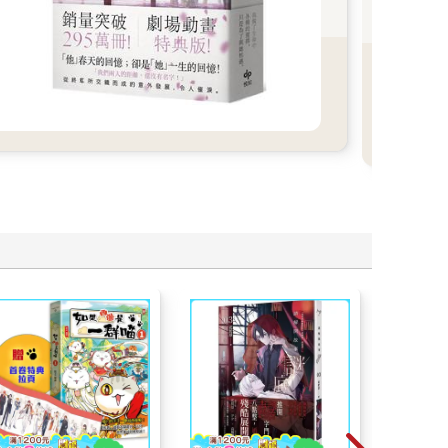
的掙
瞬間
笑、
《奈
異世
推出
一次
年代
畫世
與司機。
開始西斜，天空逐漸染成紅色。