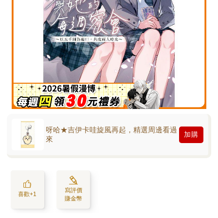
呀哈★吉伊卡哇旋風再起，精選周邊看過
加購
來
寫評價
喜歡+1
賺金幣