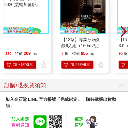
大家說英語8月號
【13章】專業冰滴久
【P
2026(雲端加值版)
釀6入組（160ml/瓶）
3.0
黑 
209
855
特價
元
8
折
特價
元
95
折
220
加入購物車
加入購物車
訂購/退換貨須知
加入金石堂 LINE 官方帳號『完成綁定』，隨時掌握出貨動
態：