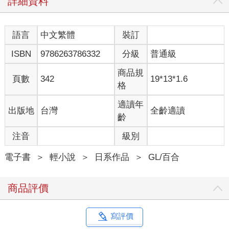
詳細資料
語言
中文繁體
裝訂
ISBN
9786263786332
分級
普通級
商品規
頁數
342
19*13*1.6
格
適讀年
出版地
台灣
全齡適讀
齡
注音
級別
電子書
＞
輕小說
＞
日系作品
＞
GL/百合
商品評價
寫評價