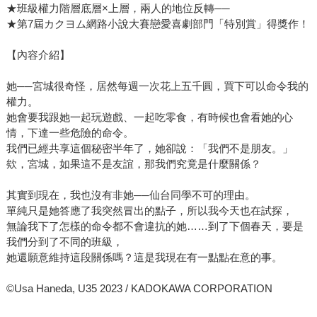
★班級權力階層底層×上層，兩人的地位反轉──
★第7屆カクヨム網路小說大賽戀愛喜劇部門「特別賞」得獎作！
【內容介紹】
她──宮城很奇怪，居然每週一次花上五千圓，買下可以命令我的
權力。
她會要我跟她一起玩遊戲、一起吃零食，有時候也會看她的心
情，下達一些危險的命令。
我們已經共享這個秘密半年了，她卻說：「我們不是朋友。」
欸，宮城，如果這不是友誼，那我們究竟是什麼關係？
其實到現在，我也沒有非她──仙台同學不可的理由。
單純只是她答應了我突然冒出的點子，所以我今天也在試探，
無論我下了怎樣的命令都不會違抗的她……到了下個春天，要是
我們分到了不同的班級，
她還願意維持這段關係嗎？這是我現在有一點點在意的事。
©Usa Haneda, U35 2023 / KADOKAWA CORPORATION