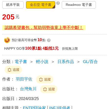
?
紙本平裝
金石堂 電子書
Readmoo 電子書
205
元
認購希望書包，幫助弱勢孩童上學不中斷！
10
預計最高可得金幣
點
?
100累1點 4點抵1元
HAPPY GO享
折抵無上限
分類：
電子書
＞
輕小說
＞
日系作品
＞
GL/百合
追蹤
作者：
羽田宇佐
追蹤
出版社：
台灣角川
追蹤
出版日：
2024/03/25
相關主題：
ENTP辯論家
INFJ提倡者