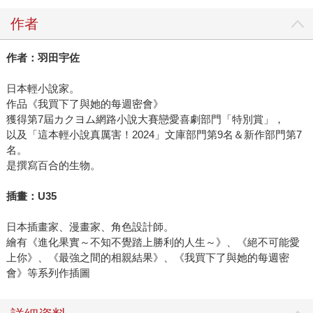
作者
作者：羽田宇佐
日本輕小說家。
作品《我買下了與她的每週密會》
獲得第7屆カクヨム網路小說大賽戀愛喜劇部門「特別賞」，
以及「這本輕小說真厲害！2024」文庫部門第9名＆新作部門第7
名。
是撰寫百合的生物。
插畫：U35
日本插畫家、漫畫家、角色設計師。
繪有《進化果實～不知不覺踏上勝利的人生～》、《絕不可能愛
上你》、《最強之間的相親結果》、《我買下了與她的每週密
會》等系列作插圖