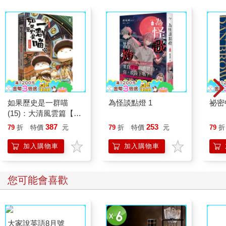
如果歷史是一群喵
為怪談點燈 1
祕密
(15)：大清風雲篇【萌
貓漫畫學歷史】
387
253
79
折
特價
元
79
折
特價
元
79
折
加入購物車
加入購物車
您可能會喜歡