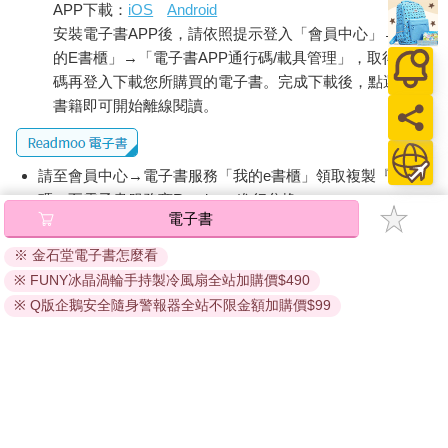
APP下載：
iOS
Android
安裝電子書APP後，請依照提示登入「會員中心」→「我
的E書櫃」→「電子書APP通行碼/載具管理」，取得通行
碼再登入下載您所購買的電子書。完成下載後，點選任一
書籍即可開始離線閱讀。
請至會員中心→電子書服務「我的e書櫃」領取複製『兌換
碼』至電子書服務商Readmoo進行兌換。
電子書
退換貨須知：
※ 金石堂電子書怎麼看
因版權保護，您在金石堂所購買的電子書僅能以金石堂專屬
※ FUNY冰晶渦輪手持製冷風扇全站加購價$490
的閱讀軟體開啟閱讀，無法以其他閱讀器或直接下載檔案。
依據「消費者保護法」第19條及行政院消費者保護處公告之
※ Q版企鵝安全隨身警報器全站不限金額加購價$99
「通訊交易解除權合理例外情事適用準則」，非以有形媒介
提供之數位內容或一經提供即為完成之線上服務，經消費者
事先同意始提供。（如：電子書、電子雜誌、下載版軟體、
虛擬商品…等），
不受「網購服務需提供七日鑑賞期」的限
制
。為維護您的權益，建議您先使用「試閱」功能後再付款