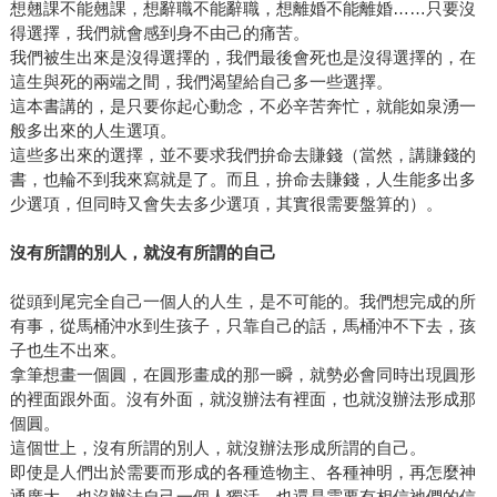
想翹課不能翹課，想辭職不能辭職，想離婚不能離婚……只要沒
得選擇，我們就會感到身不由己的痛苦。
我們被生出來是沒得選擇的，我們最後會死也是沒得選擇的，在
這生與死的兩端之間，我們渴望給自己多一些選擇。
這本書講的，是只要你起心動念，不必辛苦奔忙，就能如泉湧一
般多出來的人生選項。
這些多出來的選擇，並不要求我們拚命去賺錢（當然，講賺錢的
書，也輪不到我來寫就是了。而且，拚命去賺錢，人生能多出多
少選項，但同時又會失去多少選項，其實很需要盤算的）。
沒有所謂的別人，就沒有所謂的自己
從頭到尾完全自己一個人的人生，是不可能的。我們想完成的所
有事，從馬桶沖水到生孩子，只靠自己的話，馬桶沖不下去，孩
子也生不出來。
拿筆想畫一個圓，在圓形畫成的那一瞬，就勢必會同時出現圓形
的裡面跟外面。沒有外面，就沒辦法有裡面，也就沒辦法形成那
個圓。
這個世上，沒有所謂的別人，就沒辦法形成所謂的自己。
即使是人們出於需要而形成的各種造物主、各種神明，再怎麼神
通廣大，也沒辦法自己一個人獨活，也還是需要有相信祂們的信