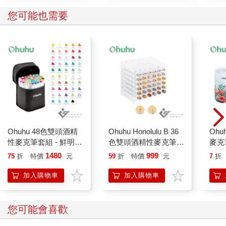
您可能也需要
其次，她安排了一個對的時間。雖然她有約朋友，可是她比朋友
早半小時抵達，也就是說，她起碼有半小時是孤單獨處的（有些
女生在學校，連上廁所都喜歡拉著朋友一起，這樣雖然在廁所遇
到冤魂鬼娃娃的時候有個伴，但也就堵住了跟另一個落單的人交
流的機會）。
地點跟時間都很不錯，再來，新買的衣服的吊牌露出來，發揮了
很重要的兩個功能，這兩個功能都有助於讓陌生人認識你。
第一個功能是引起注意。你一定也有經驗，衣服裡外穿反了，有
Ohuhu 48色雙頭酒精
Ohuhu Honolulu B 36
Ohu
人會提醒你或是開兩句玩笑。臉上黏了飯粒，腿上打了石膏，也
性麥克筆套組 - 鮮明色
色雙頭酒精性麥克筆套
麥克
都能引發同樣的效果。當然，微妙的是，這不是整齊小姐故意
系 (新包裝)
組 - 膚色系
的。如果你覺得衣服吊牌未免也太小，別人容易錯過，你就故意
1480
999
75
折
特價
元
59
折
特價
元
7
折
在身上布置一個顯眼的東西。如果是在肩膀上放一隻黑鳥的標
加入購物車
加入購物車
本，這還算低調，可是如果像我的節目搭檔小S所建議的，在肩膀
上扛著媽媽，這樣就太故意了，酒吧裡的人當然會嚇到，除了驅
魔道士，可能交不到其他新朋友。
您可能會喜歡
衣服的吊牌剛好露了出來，而且還夠大，這是可遇而不可求。如