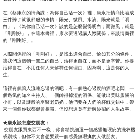
在《蔡康永的情商課：為你自己活一次》裡，康永把情商比喻成
三件聽了就很舒服的事情：陽光、微風、水滴。陽光就是「明
白」，《為你自己活一次》談的是怎麼變得明白；而微風，就是
「剛剛好」，在這本書裡，康永要透過講人際關係，來談情商裡
的「剛剛好」。
人際關係裡的「剛剛好」，是找出適合自己、恰如其分的條件，
讓我們這個獨一無二的自己，活得更自在，而不是更辛苦。你要
活得自在，不用任何人來解釋任何理由。因為啊，這是你的人
生。
這裡有個讓人流連忘返的酒吧，有一個熱心過度的酒吧老闆、一
個過氣的知名主持人、一個帥得掉渣的酒保、能做出美味蛋餅的
小哥，以及謎般的巫醫老奶奶，他們要在人們的杯觥交錯中，帶
來一個個你我都似曾相識、但沒想過竟有新解妙招的人生故事。
★
康永談怎麼交朋友：
‧交朋友跟買東西不一樣，你會精挑細選一個感覺無瑕疵的洗衣機
或鑽戒，但你不太會想要跟一個感覺無瑕疵的人做朋友。