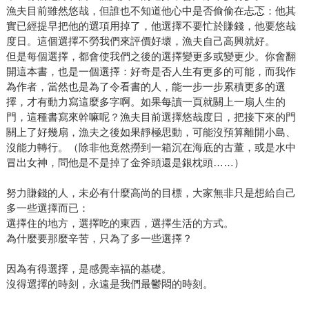
漁夫目前雖然悠哉，但誰也不知道他心中是否偷偷在忐忑：他其
實已經提早把他的選項用掉了，他選擇不要忙於賺錢，他要悠哉
度日。這個選擇不勞我們來評價好壞，漁夫自己高興就好。
但是每個選擇，都會使我們之後的選擇變更多或變更少。你會翻
開這本書，也是一個選擇：好奇是否人生有更多的可能，而我作
為作者，當然也是為了令看書的人，能一步一步累積更多的選
擇，才有動力寫這麼多字啊。如果每讀一頁就關上一扇人生的
門，這種書寫來幹嘛呢？漁夫目前選擇悠哉度日，把接下來的門
關上了好幾扇，漁夫之後如果靜極思動，可能沒預算離開小島、
沒能力轉行。（除非他竟然撈到一箱沉在海底的古董，或是水中
冒出女神，問他是不是掉了金斧頭還是銀枕頭……）
努力賺錢的人，未必有什麼高尚的目標，大家無非只是想給自己
多一些選擇而已：
選擇住的地方，選擇吃的東西，選擇生活的方式。
為什麼要那麼辛苦，只為了多一些選擇？
因為有得選擇，是感覺幸福的基礎。
沒得選擇的時刻，永遠是我們最鬱悶的時刻。