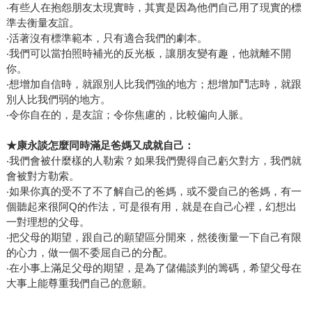
‧有些人在抱怨朋友太現實時，其實是因為他們自己用了現實的標
準去衡量友誼。
‧活著沒有標準範本，只有適合我們的劇本。
‧我們可以當拍照時補光的反光板，讓朋友變有趣，他就離不開
你。
‧想增加自信時，就跟別人比我們強的地方；想增加鬥志時，就跟
別人比我們弱的地方。
‧令你自在的，是友誼；令你焦慮的，比較偏向人脈。
★
康永談怎麼同時滿足爸媽又成就自己：
‧我們會被什麼樣的人勒索？如果我們覺得自己虧欠對方，我們就
會被對方勒索。
‧如果你真的受不了不了解自己的爸媽，或不愛自己的爸媽，有一
個聽起來很阿Q的作法，可是很有用，就是在自己心裡，幻想出
一對理想的父母。
‧把父母的期望，跟自己的願望區分開來，然後衡量一下自己有限
的心力，做一個不委屈自己的分配。
‧在小事上滿足父母的期望，是為了儲備談判的籌碼，希望父母在
大事上能尊重我們自己的意願。