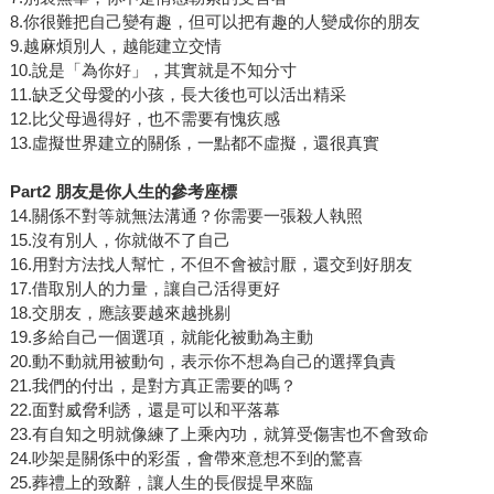
8.你很難把自己變有趣，但可以把有趣的人變成你的朋友
9.越麻煩別人，越能建立交情
10.說是「為你好」，其實就是不知分寸
11.缺乏父母愛的小孩，長大後也可以活出精采
12.比父母過得好，也不需要有愧疚感
13.虛擬世界建立的關係，一點都不虛擬，還很真實
Part2
朋友是你人生的參考座標
14.關係不對等就無法溝通？你需要一張殺人執照
15.沒有別人，你就做不了自己
16.用對方法找人幫忙，不但不會被討厭，還交到好朋友
17.借取別人的力量，讓自己活得更好
18.交朋友，應該要越來越挑剔
19.多給自己一個選項，就能化被動為主動
20.動不動就用被動句，表示你不想為自己的選擇負責
21.我們的付出，是對方真正需要的嗎？
22.面對威脅利誘，還是可以和平落幕
23.有自知之明就像練了上乘內功，就算受傷害也不會致命
24.吵架是關係中的彩蛋，會帶來意想不到的驚喜
25.葬禮上的致辭，讓人生的長假提早來臨