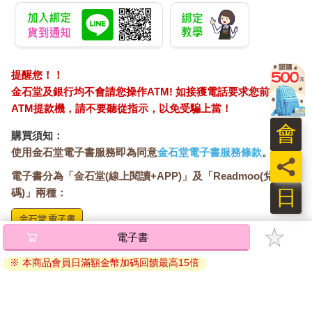
因為朋友能夠提供的情感支持，其他的人際關係提供不了：家人
提供不了，同學提供不了，同事提供不了，伴侶也提供不了。
在大部分時候，我們根本沒有期望家人、伴侶或同學同事可以變
成最好的朋友，如果這些人同時具備了朋友的身分，那是運氣
提醒您！！
好、賺到。
金石堂及銀行均不會請您操作ATM! 如接獲電話要求您前往
ATM提款機，請不要聽從指示，以免受騙上當！
不信的話，你想一下，如果有人的介紹詞是：「他是我先生，同
時也是我最好的朋友。」「她是我女兒，同時也是我最好的朋
會
購買須知：
友。」「他是我同事，同時也是我最好的朋友。」這都會讓被介
使用金石堂電子書服務即為同意
金石堂電子書服務條款
。
紹的人感覺非常的欣慰，自己竟然除了原本的身分之外，還被當
員
成最好的朋友看待。這樣的介紹詞，也會讓聽見的人感到很羡
電子書分為「金石堂(線上閱讀+APP)」及「Readmoo(兌換
慕。
日
碼)」兩種：
很多心事，我們只會告訴朋友，不會告訴爸媽或伴侶。
電子書
將儲存於會員中心→電子書服務「我的e書櫃」，點選線上
如果已經對家人感覺到失望，就會分外珍惜朋友這種人際關係：
閱讀直接開啟閱讀。
※ 本商品會員日滿額金幣加碼回饋最高15倍
起碼朋友是可以換的，人生不同階段可以有不同的朋友，隨時可
線上閱讀：
能交到新的朋友。而家人就沒辦法，不能選擇，不能換。歪歪腦
建議使用Chrome、Microsoft Edge 有較佳的線上瀏覽效
袋，竟能讓人樂於親近你？
果， iOS 16 或以上版本，Android 6.0 以上版本，建議裝