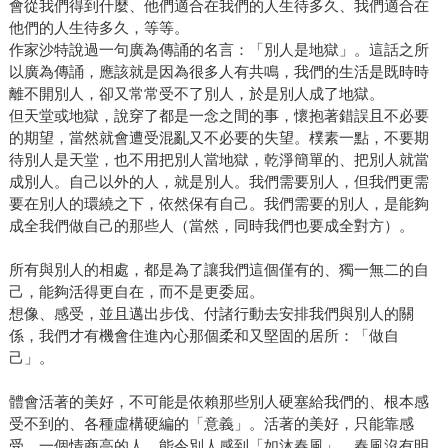
會從我們得到什麼、他們適合在我們的人生待多久、我們適合在
他們的人生待多久，等等。
作家沙特說過一句廣為傳誦的名言：「別人是地獄」。這話之所
以廣為傳誦，應該就是因為很多人有共鳴，我們的生活是既時時
離不開別人，卻又常常受不了別人，於是別人成了地獄。
但天堂或地獄，說穿了都是一念之間的事，懷抱著錯誤且不必要
的期望，當然就會遭受混亂又不必要的失望。樸素一點，不要期
待別人是天堂，也不用把別人當地獄，乾淨簡單的、把別人就當
成別人。自己以外的人，就是別人。我們需要別人，但我們更需
要在別人的環繞之下，依然保有自己。我們需要的別人，是能夠
成全我們做自己的那些人（當然，同時我們也要成全對方）。
所有與別人的相處，都是為了讓我們這個僅有的、獨一無二的自
己，能夠活得更自在，而不是更委屈。
想像、感受，並且邁出步伐、付諸行動去安排我們與別人的關
係，我們才有機會住進內心那個柔和又堅固的居所：「做自
己」。
體會活著的美好，不可能是依賴那些別人硬塞給我們的、根本感
受不到的、各種虛構硬編的「意義」。活著的美好，只能靠感
受。一個情商高的人，能令別人感到「如沐春風」，春風沒有明