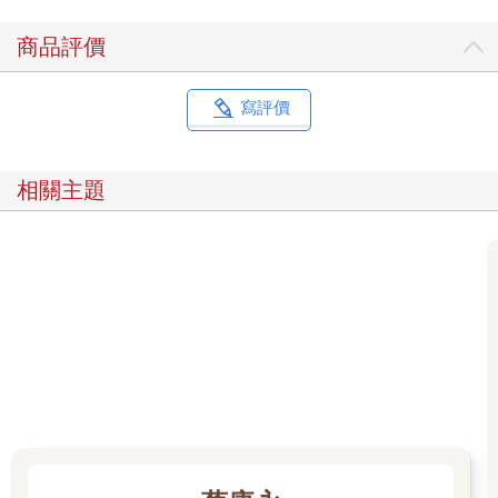
長相平淡沒關係，有亮點就有人搭訕你
商品評價
有的人長相讓人留下深刻印象，有的人長相則如同水泥牆上的雨
痕、讓人無法留下印象，這確實很不公平。然而，是誰告訴你有
寫評價
公平這回事的？
酒吧的門打開，走進來一位長相很整齊、但也很平淡的小姐。
相關主題
酒吧燈光本來就夠暗了，如果再長得很平淡，就連水泥牆上的雨
痕都不會有人看見了。
照理說，整齊小姐應該不會引起太多人注目，可是沒想到，整齊
小姐緩緩走向吧台，一路上卻有不少人望向她的背影。
今天在吧台輪值的是長得好看的酒保，酒保當然也算服務業，可
是這位酒保如同大部分好看的人，雖然不至於故意傲慢，但終究
自動散發傲慢氣息。平常他對於不起眼的客人不會失禮，但也就
是酷酷的沒什麼反應，不過即使是他，也忍不住在整齊小姐坐下
來的時候，偷瞄了她的背部一眼。