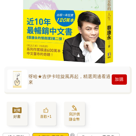
呀哈★吉伊卡哇旋風再起，精選周邊看過
加購
來
寫評價
好書
喜歡+1
賺金幣
?