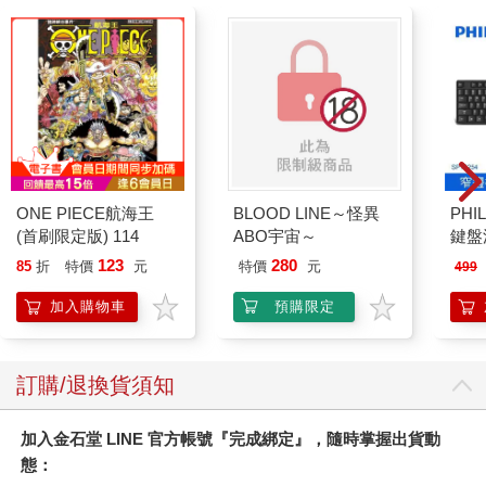
果整齊小姐故意讓吊牌外露，她整個人看起來大概不會那麼自
然。
那麼，有沒有什麼事是我們可以故意安排，但又不會讓人覺得太
刻意的呢？當然有，只要找到適合你的，就不會太刻意，我們可
以一起來找找看。
衣服吊牌外露，另外還發揮了一個功能：提供了別人日行一善的
機會，能夠讓別人不費吹灰之力，就感覺到幫助了人、感覺到做
ONE PIECE航海王
BLOOD LINE～怪異
PHI
了好事是個好人，令人自我感覺良好，這一招是讓別人願意跟你
(首刷限定版) 114
ABO宇宙～
鍵盤滑
相處的、不露痕跡的無相神功。
123
280
85
折
特價
元
特價
元
499
（我主持節目時，常問非常無知的問題，一方面是很多事我真的
加入購物車
預購限定
無知，另一方面來賓輕易解答了我的困惑，會感覺他幫助了可憐
的我，接下來會懷著慈悲的心，對我很和氣。）
訂購/退換貨須知
朋友能聊心事，還能隨時換新
加入金石堂 LINE 官方帳號『完成綁定』，隨時掌握出貨動
不管在實體世界或虛擬世界，都值得認識新朋友的。
態：