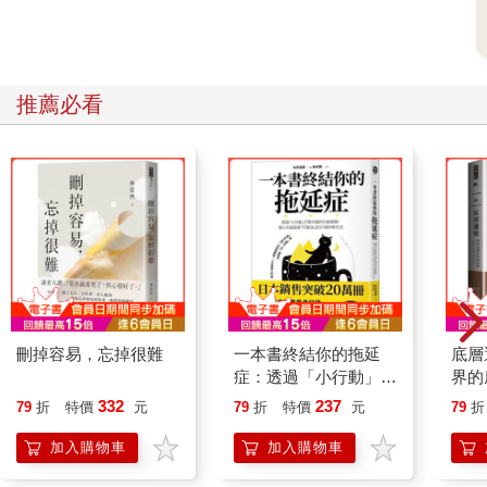
「也不是，是你這件衣服的吊牌很大，上面的價錢看得一清二
楚。」
捲髮女生拉了拉吊牌，整齊小姐才發現，兩個人同時哈哈大笑。
推薦必看
兩個人就這樣邊喝邊聊天，過了半個鐘頭，整齊小姐約好的另外
一位朋友也到了酒吧，三個女生就聊得更熱鬧了。
不費吹灰之力就讓人認識你、喜歡你
有點難，但是有方法。
整齊小姐做了幾件事，都有助於認識新朋友。
首先，她選擇了加入一個對的地方。酒吧聚集了東張西望、不甘
刪掉容易，忘掉很難
一本書終結你的拖延
底層
沉悶的人，而且酒精有助於大家卸下心防，比平常親切（比起
症：透過「小行動」打
界的
來，如果選擇去電影院，第一，電影院太黑，就算你七孔流血，
開大腦的行動開關，懶
332
237
79
折
特價
元
79
折
特價
元
79
折
也沒什麼人會注意到；第二，大家都在看電影，誰跟你東張西
人也能變身「行動派」
望，除非你選的是超級冷門的藝術片，整個電影院只坐了你跟他
的37個科學方法
加入購物車
加入購物車
兩個人，電影本身又常常五分鐘都沒發生什麼動靜，這樣也許還
有機會互相多看兩眼）。