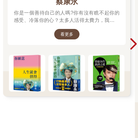
蔡康永
你一定以為整齊小姐的背後衣服挖了一個大洞，一直挖到尾椎
處，或者是她肩上攀著一個找酒喝的微型土地公，對吧？不對，
你是一個善待自己的人嗎?你有沒有瞧不起你的
衣服沒有挖洞，只不過是衣服的原廠吊牌沒有拆掉。撲克牌大小
感受、冷落你的心？太多人活得太費力，我想為
的吊牌，很顯眼的在整齊小姐的頸子後方懸掛著，晃來晃去，連
大家、包括我自己，找到比較省力、又能活得更
標價被畫掉之後顯示的打折價，都看得很清楚。
看更多
舒服、也更滿足的方法。所以我寫了這本書。
──蔡康永
整齊小姐本人顯然完全沒有察覺這件事，她點了一杯柯夢波丹，
拿在手上晃啊晃，她沒有想到第一個跟她搭訕的，是旁邊坐的捲
髮女生。
「呃……這件衣服現在已經打六折了哦？」
整齊小姐很吃驚。
「你怎麼會知道打六折？你也買了同一件嗎？」整齊小姐問。
「我沒買，可是我知道啊，原價兩千，六折之後一千二。」
「所以，你在那家店工作？」整齊小姐問。