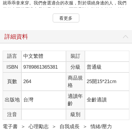
就乖乖拿來穿。我們會選適合的衣服，對於環繞身邊的人，我們
當然也要挑選適合我們需求的人，而不是隨便順其自然的、就把
自己的人生給打發了。
看更多
一開始，我想跟你一起研究一下，怎麼認識你想認識的陌生人。
詳細資料
如果「認識陌生人」也算一種能力，那你早就具備這種能力了。
要不然你到現在認識的這麼些人，都是哪裡冒出來的？總不可能
都是在娘胎裡就認識好了的？
語言
中文繁體
裝訂
ISBN
9789861365381
分級
普通級
只是，曾幾何時，我們認識人的能力退化了，我們認識的人，幾
乎都是為了生活上必須有接觸，而不得不認識的人。
商品規
頁數
264
25開15*21cm
格
但真正重要的能力，不是去認識這些順便認識一下、或是不得不
認識的人，而是去認識我們感覺值得認識、感覺想認識的人。
適讀年
出版地
台灣
全齡適讀
齡
在這本書的一開始，我們來一步一步的溫習我們從小就具備的這
個能力吧。我在書裡開設了一個酒吧，當作我們可以放鬆一點的
注音
級別
實驗室。在這個酒吧裡，我們一起來舒展筋骨、探尋自己在世界
的位置吧。
電子書
＞
心理勵志
＞
自我成長
＞
情緒/壓力