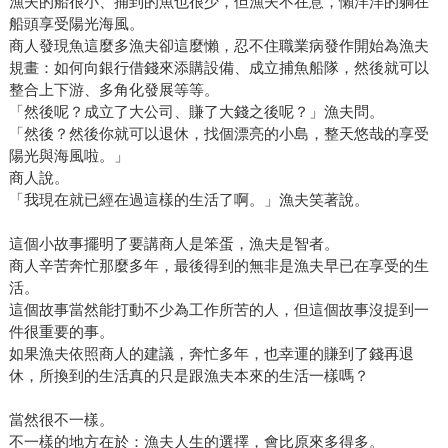
漁夫的船很小、捕到的魚也很少，但漁夫不在意，懶洋洋的躺在
船頭享受陽光海風。
商人發現魚這麼多漁夫卻這麼懶，忍不住職業病發作開始為漁夫
規畫：如何向銀行借錢來添購設備、成立捕魚船隊，然後就可以
整合上下游、多角化發展等等。
「然後呢？成立了大公司、賺了大錢之後呢？」漁夫問。
「然後？然後你就可以退休，找個漂亮的小島，整天悠哉的享受
陽光與海風啦。」
商人說。
「我現在就已經在過這樣的生活了啊。」漁夫笑著說。
這個小故事擺明了要講商人是笨蛋，漁夫是智者。
商人辛苦奔忙那麼多年，最後得到的無非是漁夫早已在享受的生
活。
這個故事當然能打動不少為工作所苦的人，但這個故事沒提到一
件很重要的事。
如果漁夫依照商人的建議，奔忙多年，也幸運的賺到了錢再退
休，所換到的生活真的只是跟漁夫本來的生活一樣嗎？
當然很不一樣。
不一樣的地方在於：漁夫人生的選擇，會比原來多得多。