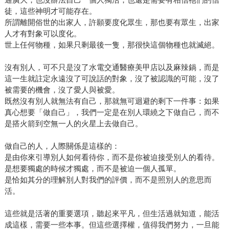
徒，這些神明才可能存在。
所謂離開俗世的出家人，許願要度化眾生，那也要有眾生，出家
人才有對象可以度化。
世上任何物種，如果只剩最後一隻，那很快這個物種也就滅絕。
沒有別人，可不只是沒了水電交通醫療美甲店以及麻辣鍋，而是
這一生就註定永遠沒了可說話的對象，沒了被認識的可能，沒了
被需要的機會，沒了愛人與被愛。
既然沒有別人就無法有自己，那就無可迴避的剩下一件事：如果
真心想要「做自己」，我們一定是在別人環繞之下做自己，而不
是搭火箭到空無一人的火星上去做自己。
做自己的人，人際關係是這樣的：
是由你來引導別人如何看待你，而不是你被迫接受別人的看待。
是想要獨處的時候才獨處，而不是被迫一個人孤單。
是恰如其分的理解別人對我們的評價，而不是照別人的意思而
活。
這些就是活著的重要選項，聽起來平凡，但生活過就知道，能活
成這樣，需要一些本事。但這些選擇權，值得我們努力，一旦能