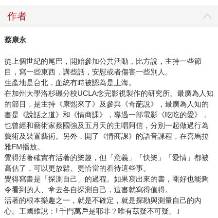
作者
蔡康永
從上個世紀的尾巴，開始參加公共活動，比方說，主持一些節
目，寫一些東西，講些話，安慰或者傷害一些別人。
生產地是台北，血統有時被認為是上海。
在加州大學洛杉磯分校UCLA念完影視製作的研究所。最廣為人知
的節目，是主持《康熙來了》及參與《奇葩說》，最廣為人知的
書是《說話之道》和《情商課》，導過一部電影《吃吃的愛》，
也曾經和藝術家蔡國強及五月天的主唱阿信，分別一起做過行為
藝術及裝置藝術。另外，開了《情商課》的語音課程，在喜馬拉
雅FM播放。
覺得活著確實有活著的樂趣，但「意義」「快樂」「愛情」都被
高估了，可以更放鬆、更恰當的看待這些事。
覺得寫書是「探測自己」的過程。如果寫出來的書，剛好也能夠
令看到的人、拿去各自探測自己，這書就寫得值得。
活著的根本樂趣之一，就是不確定，就是探勘與測量自己的內
心。王國維說：｢千門萬戶是耶非？唯有茲疑不可疑。｣