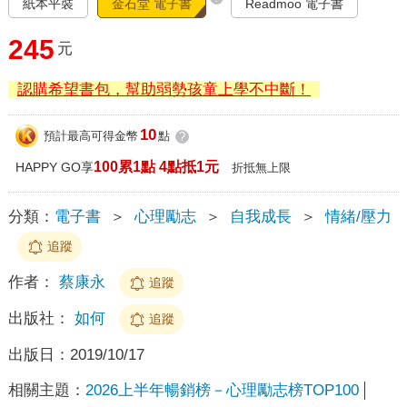
紙本平裝
金石堂 電子書
Readmoo 電子書
245
元
認購希望書包，幫助弱勢孩童上學不中斷！
10
預計最高可得金幣
點
?
100累1點 4點抵1元
HAPPY GO享
折抵無上限
分類：
電子書
＞
心理勵志
＞
自我成長
＞
情緒/壓力
追蹤
作者：
蔡康永
追蹤
出版社：
如何
追蹤
出版日：
2019/10/17
相關主題：
2026上半年暢銷榜－心理勵志榜TOP100