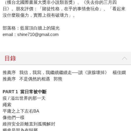
（獲台北國際書展大獎非小說類首獎）、《失去你的三月四
日》。朋友評價：「賭徒性格，在乎的事情會玩命」、「看起來
沒什麼殺傷力，實際上很有破壞力」。
部落格：藍屋頂白牆上的陽光
email：shine710@gmail.com
目錄
推薦序 我信，我寫，我繼續繼續走──讀《淚腺壞掉》 楊佳嫻
推薦序 不是偶然的相遇 郭熊
PART 1 當日常被中斷
疫 / 溢出世界的那一天
繩索
平庸之上下左右BA
像他們一樣
維持安全距離直到孤獨解封
獨處是因為有歸屬