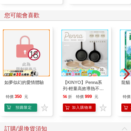
車
車
您可能會喜歡
如夢似幻的愛情體驗
【KINYO】Penna系
龍貓 
列-輕量高效導熱不沾
平煎鍋30cm
350
999
特價
元
56
折
特價
元
特價
預購限定
加入購物車
訂購/退換貨須知