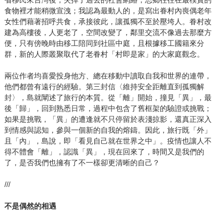
食物裡才能稍微宣洩；我認為最動人的，是寫出眷村內喪偶老年
女性們藉著招呼共食，承接彼此，讓孤獨不至於壓垮人。眷村改
建為高樓後，人更老了，空間改變了，鄰里交流不像過去那麼方
便，只有傍晚時由移工陪同到社區中庭，且根據移工國籍來分
群，新的人際叢聚取代了老眷村「村即是家」的大家庭觀念。
兩位作者均喜愛投身他方、總在移動中讀取自我和世界的連帶，
他們都曾有遠行的經驗。第三封信〈維持安全距離直到孤獨解
封〉，島就闡述了旅行的本質。從「離」開始，撞見「異」，最
後「歸」，回到熟悉日常，過程中包含了舊框架的驗證或挑戰；
如果是挑戰，「異」的遭逢就不只停留於表淺掠影，還真正深入
到情感與認知，參與一個新的自我的熔鑄。因此，旅行既「外」
且「內」，島說，即「看見自己就在世界之中」。疫情也讓人不
得不體會「離」，認識「異」，現在回來了，時間又是我們的
了，是否我們也擁有了不一樣卻更清晰的自己？
///
不是偶然的相遇