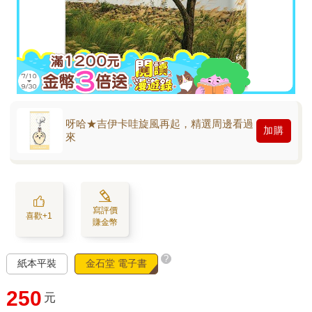
呀哈★吉伊卡哇旋風再起，精選周邊看過
加購
來
寫評價
喜歡+1
賺金幣
?
紙本平裝
金石堂 電子書
250
元