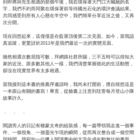
到即將與先生相遇的那個午後，我在環保署大門口大喊她的名
字，我們不約而同聚在環保署前等待國光石化的環評會議結果。
共同感受到所有人心懸在半空中，我們簡單分享近況之後，又再
次分開。
現在回想起來，這僅僅是在藍屋頂後第二次見面。如今，當我認
真追蹤，更驚訝於2011年是我們最近一次的實體見面。
雖然相遇次數屈指可數，拜網路社群所賜，三不五時可以得知大
家的近況。跟多數其他人一樣，我們清楚掌握彼此的生活動態，
卻沒在現實世界有太多相遇。
當我接到這本書的推薦序邀請時，我尚未打開前，擅自猜想這是
一本跟山有關的書寫！畢竟，從臉書上注意到玟萱每月登山小隊
故事許久。
． ． ．
閱讀旁人的日記有種蒙太奇的組裝感，每一篇帶領我走進一個事
件、一個視角、一個靈光乍現的瞬間，從而再次整合成一個空間
與時間，我宛如一位獵人閱讀書中的文字化成生動無比的畫面。