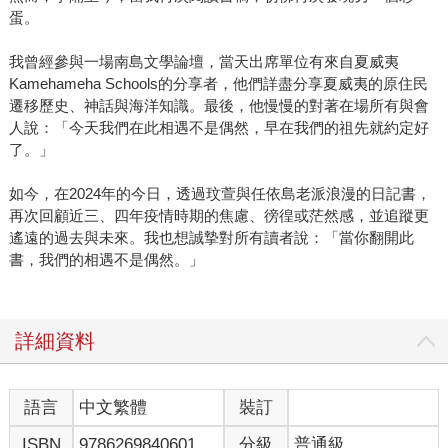
蛋。
我曾經參與一場南島文學論壇，當天出席單位有來自夏威夷
Kamehameha Schools的分享者，他們詳盡分享夏威夷的原住民
遷移歷史、神話與海洋知識。最後，他慢慢的對著在場所有與會
人說：「今天我們在此相遇不是偶然，早在我們的祖先就約定好
了。」
如今，在2024年的今日，透過玟萱與任依島老派浪漫的日記書，
再次回顧近三、四年疫情時期的焦慮、徬徨或茫然感，並追蹤更
遙遠的過去與未來。我也想誠摯對所有讀者說：「當你翻開此
書，我們的相遇不是偶然。」
詳細資料
語言
中文繁體
裝訂
ISBN
9786269840601
分級
普通級