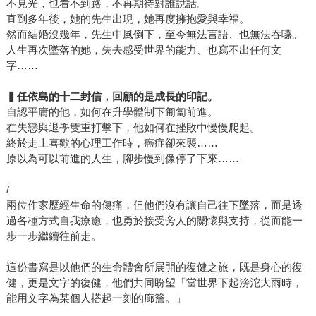
不見光，也看不到路，不再期待對誰說話。
直到多年後，她的先生出現，她再度擁抱愛與幸福。
然而結婚沒幾年，先生中風倒下，至今無法言語、也無法吞嚥。
人生再次墜落的她，失去感受世界的能力、也寫不出任何文
字……
▍
任依島的十二封信，回顧的是成長的印記。
自認平庸的他，如何在升學體制下匍匐前進。
在失戀與退學雙重打擊下，他如何在挫敗中慢慢爬起。
終於走上喜歡的心理工作時，癌症卻來襲……
原以為可以前進的人生，腳步慢到像停了下來……
/
兩位作家歷經生命的傷痛，但他們沒有讓自己往下墜落，而是透
過各種方式自我療癒，也勇於接受旁人的關懷與支持，從而能一
步一步繼續往前走。
這份書寫是以他們的生命體會所展開的復健之旅，既是身心的復
健，更是文字的復健，他們共同盼望「當世界下起滂沱大雨時，
能用文字為某個人搭起一刻的廊簷。」