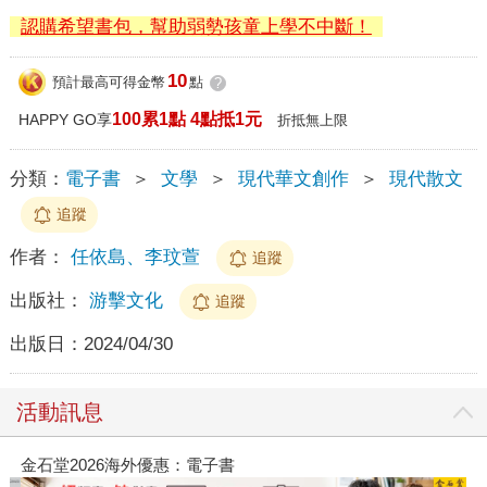
認購希望書包，幫助弱勢孩童上學不中斷！
10
預計最高可得金幣
點
?
100累1點 4點抵1元
HAPPY GO享
折抵無上限
分類：
電子書
＞
文學
＞
現代華文創作
＞
現代散文
追蹤
作者：
任依島、李玟萱
追蹤
出版社：
游擊文化
追蹤
出版日：
2024/04/30
活動訊息
6海外優惠：電子書
春光ｘ奇幻基地