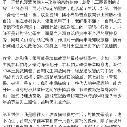
子，群體也浸潤著個人─玟萱的宗教信仰，島從志工團得到的支
撐，都可證明。而時代特定的壓紋，也形塑了生活，如第二封信
〈像他們一樣〉裡，玟萱提到，國小導師曾直接問班上誰聽不懂
台語，她在眷村長大，傻傻就舉了手，老師很不滿：「台灣人怎
麼聽不懂台灣話！」卻因此被指派為班上的「國語推行員」。老
師不是針對特定學生，而是向台灣政治現實中不合理的壓抑發
聲，同時又仍遵守既定軌道，作用到一個尚未能知曉族群、語言
如何組成文化政治的小孩身上，輻射出重層歷史下的弔詭樣態。
玟萱、島和我，很可能是填鴨教育的最後幾批學生。比如，三民
主義在我們考大學時降低配分，在我們大學快畢業時廢考。我們
和本土意識興發、台灣民主開放同行，經歷過改變的前中後，敏
感於暴力與威權，卻也還是承受過它的餘威。第七封信〈青蘋
果、破洞、星光〉，島則生動描繪了一整代人的中學經驗，能力
分班，還有好班與壞班之間的升降調動，有些教師把羞辱當鼓
勵，體罰乃理所當然，誰能忘記藤條切開空氣時的咻咻聲？青少
年的尊嚴與主體性，當時仍未被承認。
第五封信〈我是哪裡人〉玟萱描畫眷村生活，對於文學讀者，應
不陌生，台灣文學裡本有相當一批眷村書寫的傑作。除了呈現外
省移民來台灣後，失掉了過去的社會網絡，思鄉往往在最樸實的