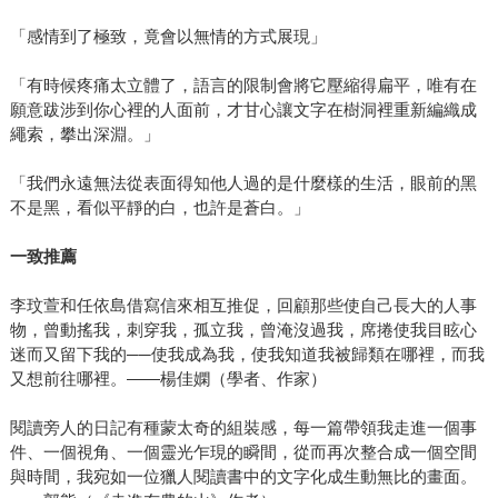
「感情到了極致，竟會以無情的方式展現」
「有時候疼痛太立體了，語言的限制會將它壓縮得扁平，唯有在
願意跋涉到你心裡的人面前，才甘心讓文字在樹洞裡重新編織成
繩索，攀出深淵。」
「我們永遠無法從表面得知他人過的是什麼樣的生活，眼前的黑
不是黑，看似平靜的白，也許是蒼白。」
一致推薦
李玟萱和任依島借寫信來相互推促，回顧那些使自己長大的人事
物，曾動搖我，刺穿我，孤立我，曾淹沒過我，席捲使我目眩心
迷而又留下我的──使我成為我，使我知道我被歸類在哪裡，而我
又想前往哪裡。——楊佳嫻（學者、作家）
閱讀旁人的日記有種蒙太奇的組裝感，每一篇帶領我走進一個事
件、一個視角、一個靈光乍現的瞬間，從而再次整合成一個空間
與時間，我宛如一位獵人閱讀書中的文字化成生動無比的畫面。