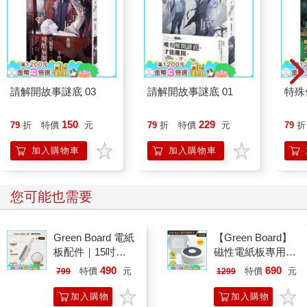
請解開故事謎底 03
請解開故事謎底 01
特殊傳
150
229
79
折
特價
元
79
折
特價
元
79
折
加入購物車
加入購物車
您可能也需要
Green Board 電紙
【Green Board】
板配件｜15吋
磁性電紙板專用 -
ECO專用 三合一
二合一圓形速擦激
490
690
特價
元
特價
元
799
1299
筆擦組｜磁性手寫
活板擦 E8M 台灣
板 替換筆 板擦
專利設計
加入購物
加入購物