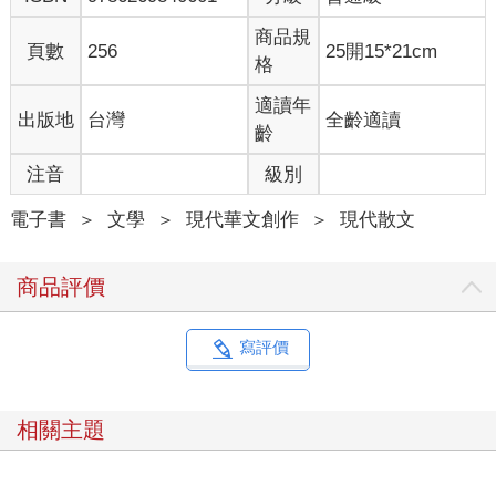
商品規
頁數
256
25開15*21cm
格
適讀年
出版地
台灣
全齡適讀
齡
注音
級別
電子書
＞
文學
＞
現代華文創作
＞
現代散文
商品評價
寫評價
相關主題