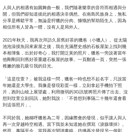
人與人的相遇有如圓舞曲一般，我們隨著樂章的音符而相遇與分
開，但我們卻知道彼此的相遇決非偶然。在南島民族身上，無私
分享是稀鬆平常，無論是狩獵的分肉、慷慨的幫助陌生人，因為
相信所有人皆為一體，沒有人是局外人。
2021年秋天，我再次拜訪久居舊好茶的獵爸（小獵人）。從太陽
池泡澡摸魚回來家屋之後，我在充滿歷史感的石板屋架上找到幾
本相簿集，出於好奇心，我打開泛黃的照片，獵爸一旁說著當年
他剛剛回到舊好茶重建石板屋的故事。一頁翻過一頁，突然一張
稚嫩的臉孔吸引我的目光。
「這是玟萱？」被我這樣一問，獵爸一時也想不起名字，只說當
年她還是大學生。我像是發現彩蛋一樣，立刻拿起手機拍下照
片，跑到山稜上展望處，利用微弱的3G訊號將照片傳了出去。沒
想到玟萱立刻回訊，她對我說：「不曾想到事隔二十幾年還會看
到這張照片」。
不同於我，她稱呼獵爸為二哥，因緣際會的發現，似乎讓人與人
再一次穿越時空相遇。當下我並未知道她在撰寫《淚腺壞掉》。
然而，事隔至今，當我再次閱讀書稿，彷彿再次發現另一個彩