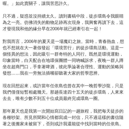
喔。」如此賣關子，讓我苦思許久。
只不過，疑惑並沒持續太久。讀到書稿中段，徒步環島令我眼睛
為之一亮。彷彿消失的動物足跡再次現身，我興奮再讀下去，這
才發現我和他的緣分早在2006年就已經牽引在一起！
對我而言，2006年的夏天是一場魔幻之旅。當時，青春熱血，想
也不想就在大一暑假發起「環境苦行」的徒步環島活動。這是一
個怪異的想法，因此吸引一群奇特的人同行。既然是環境運動，
印象當時，白天配合在地環保團體一同吶喊訴求，夜晚一群人蹲
坐在超商門口，手拿著啤酒，彼此爭論著合理性、運動的策略與
發想……我在一旁無法插嘴卻聽著大家的哲學思辨。
現在回想起來，或許當年任依島也曾在其中一晚哲學沙龍，只是
我們僅僅短暫相處幾天。那趟長達四十五天的徒步環島，人來來
去去，唯有少數不到五十位成員最終完成環島一圈。
那年夏天也是我第一次開始寫日記的一趟旅程，我把每天徒步的
各種吵架、所見所聞和心情都寫成一封信，只不過這樣的書信隨
著之後搬家未被留下，否則或許我還能從中找到當時的任依島。