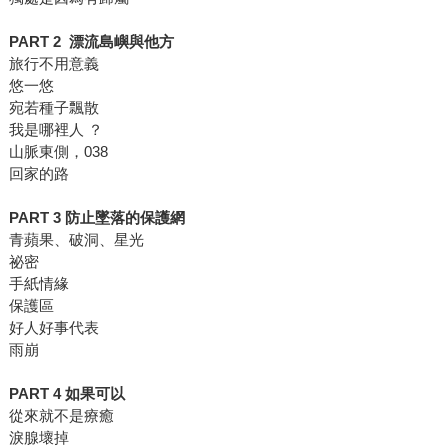
PART 2 漂流島嶼與他方
旅行不用意義
悠一悠
宛若種子飄散
我是哪裡人 ？
山脈東側，038
回家的路
PART 3 防止墜落的保護網
青蘋果、破洞、星光
祕密
手紙情緣
保護區
好人好事代表
雨崩
PART 4 如果可以
從來就不是療癒
淚腺壞掉