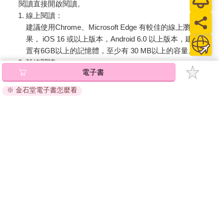
閱讀直接開啟閱讀。
線上閱讀：
建議使用Chrome、Microsoft Edge 有較佳的線上瀏覽效
果， iOS 16 或以上版本，Android 6.0 以上版本，建議裝
置有6GB以上的記憶體，至少有 30 MB以上的容量。
離線閱讀：
電子書
APP下載：
iOS
Android
安裝電子書APP後，請依照提示登入「會員中心」→「我
※ 金石堂電子書怎麼看
的E書櫃」→「電子書APP通行碼/載具管理」，取得通行
碼再登入下載您所購買的電子書。完成下載後，點選任一
書籍即可開始離線閱讀。
請至會員中心→電子書服務「我的e書櫃」領取複製『兌換
碼』至電子書服務商Readmoo進行兌換。
退換貨須知：
因版權保護，您在金石堂所購買的電子書僅能以金石堂專屬
的閱讀軟體開啟閱讀，無法以其他閱讀器或直接下載檔案。
依據「消費者保護法」第19條及行政院消費者保護處公告之