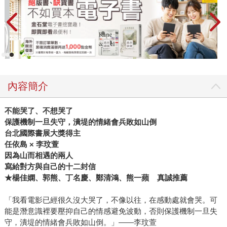
內容簡介
不能哭了、不想哭了
保護機制一旦失守，潰堤的情緒會兵敗如山倒
台北國際書展大獎得主
任依島 × 李玟萱
因為山而相遇的兩人
寫給對方與自己的十二封信
★楊佳嫻、郭熊、丁名慶、鄭清鴻、熊一蘋 真誠推薦
「我看電影已經很久沒大哭了，不像以往，在感動處就會哭。可
能是潛意識裡要壓抑自己的情感避免波動，否則保護機制一旦失
守，潰堤的情緒會兵敗如山倒。」——李玟萱