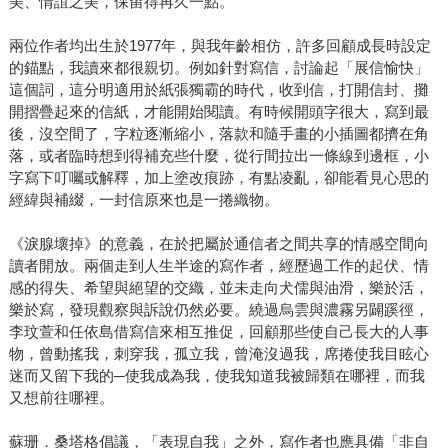
美、情誼之美，保留得再久一點。
兩位作者均出生於1977年，與我年齡相仿，許多回顧成長時設定
的錨點，我讀來都很親切。例如針對寫信，討論起「展信愉快」
這個詞，這分明適用於紙張獨霸的時代，收到信，打開信封、攤
開摺疊起來的信紙，才能開始閱讀。有時候開頭字很大，寫到最
後，沒空間了，字粒逐漸縮小，落款和隨手畫的小插圖都擠在角
落，或者臨時想到得補充些什麼，從行間拉出一條線到邊框，小
字寫下叮囑或解釋，加上塗改痕跡，有點凌亂，卻能看見心思的
經緯與補綴，一封信原來也是一捲織物。
《淚腺壞掉》的意義，在於把屬於通信者之間共享的情感空間向
讀者開放。兩個走到人生半途的寫作者，經歷過工作的起伏、情
感的得失、希望與絕望的交織，並未走向犬儒與油滑，樂於活，
樂於寫，發現觀察與訴說仍然必要。繞過烏雲與濃霧另闢蹊徑，
李玟萱和任依島借寫信來相互推促，回顧那些使自己長大的人事
物，曾動搖我，刺穿我，孤立我，曾淹沒過我，席捲使我目眩心
迷而又留下我的─使我成為我，使我知道我被歸類在哪裡，而我
又想前往哪裡。
蘇珊．桑塔格倡議，「表現自我」之外，寫作者也應具備「非自