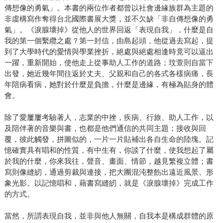
傳想像的勇氣」。本書的兩位作者都曾以社會邊緣族群為主題的
非虛構寫作奪得台北國際書展大獎，並不欠缺「非自傳想像的勇
氣」。《淚腺壞掉》從他人的世界回返「表現自我」，什麼是自
我的第一個繫纜之處？第一封信，由島起頭，他從過去寫起，提
到了大學時代的愛情與學業挫折，絕處與絕處相逢時竟可以逼出
一躍，重新開始，使他走上從事助人工作的道路；玟萱則自當下
出發，她近幾年間往返於丈夫、父親和自己的各式各樣病痛，長
年陪病看病，她對於什麼是負擔，什麼是邊緣，有極為貼身的體
會。
除了愛屢屢考驗著人，志業的中挫，疾病、行旅、助人工作，以
及陪伴著的音樂與書，也都是他們通信的共同主題；接收與回
覆，彼此觸發，拼圖似的，一片一片貼補出各自生命的陸塊。記
憶確實具有唱和的性質，有中生有，你談了什麼，使我想起了屬
於我的什麼，你來我往，聲音、畫面、情節，越見繁複立體；書
寫則像縫紉，通過剪裁與連接，把大團混沌整飭出遠近風景、形
象光影。以記憶唱和，藉書寫縫紉，就是《淚腺壞掉》完成工作
的方式。
當然，所謂表現自我，並非與他人無關，自我本是構成群體的原