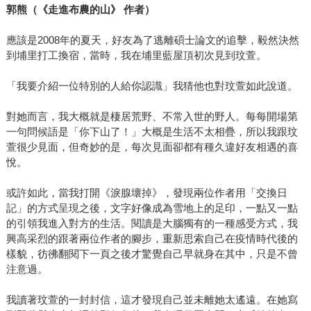
郭熊（《走進布農的山》
作者）
應該是2008年的夏天，好友為了逃離碩士論文的追擊，毅然決然
到埔里打工換宿，當時，我在埔里藍屋頂初次見到玟萱。
「我要介紹一位特別的人給你認識」我猜他也對玟萱如此說道。
對她而言，我大概就是棲居荒野、不常入世的野人。每每開場第
一句問候語是「你下山了！」大概是生活不太相疊，所以我跟玟
萱很少見面，但奇妙的是，每次見面卻都有種久違好友相遇的喜
悅。
或許如此，當我打開《淚腺壞掉》，發現兩位作者用「交換日
記」的方式呈現之後，文字好像成為雪地上的足印，一點又一點
的引領我進入對方的生活。閱讀是大腦獨有的一種感受方式，我
興高采烈的跟著兩位作者的腳步，重新思索自己在疫情時代後的
樣貌，彷彿翻閱下一頁之後才驚覺自己早就身在其中，只是不曾
注意過。
我讀著玟萱的一封封信，這才發現自己並未離她太遙遠。在她寫