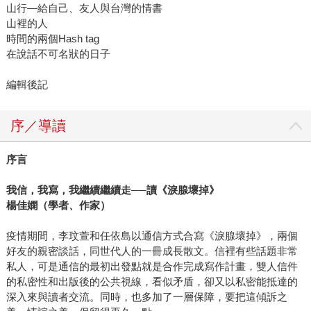
山行—給自己、友人與台灣的情書
山裡的人
時間的兩個Hash tag
在說話不可名狀的日子
編輯後記
序／導讀
序言
我信，我寫，我繼續繼續走
──
讀《淚腺壞掉》
楊佳嫻（學者、作家）
疫情期間，李玟萱和任依島以通信方式合寫《淚腺壞掉》，兩個
好友的親密談話，同世代人的一冊成長散文。信裡有些話題非常
私人，可是通信的最初出發點就是合作完成寫作計畫，雙人信件
的私密性和出版後的公共視線，看似矛盾，卻又以私密能抵達的
深入來與讀者交流。同時，也多加了一層保障，要把這傾訴之