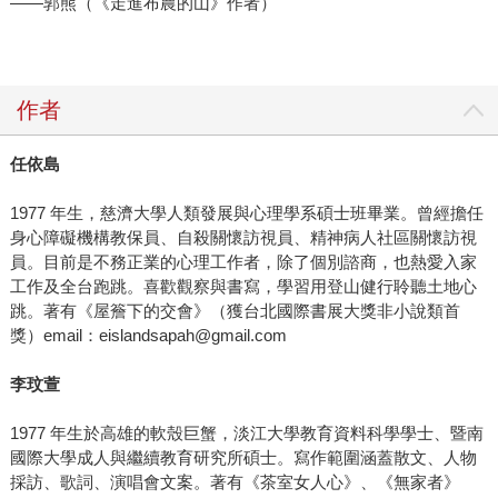
——郭熊（《走進布農的山》作者）
作者
任依島
1977 年生，慈濟大學人類發展與心理學系碩士班畢業。曾經擔任
身心障礙機構教保員、自殺關懷訪視員、精神病人社區關懷訪視
員。目前是不務正業的心理工作者，除了個別諮商，也熱愛入家
工作及全台跑跳。喜歡觀察與書寫，學習用登山健行聆聽土地心
跳。著有《屋簷下的交會》（獲台北國際書展大獎非小說類首
獎）email：eislandsapah@gmail.com
李玟萱
1977 年生於高雄的軟殼巨蟹，淡江大學教育資料科學學士、暨南
國際大學成人與繼續教育研究所碩士。寫作範圍涵蓋散文、人物
採訪、歌詞、演唱會文案。著有《茶室女人心》、《無家者》