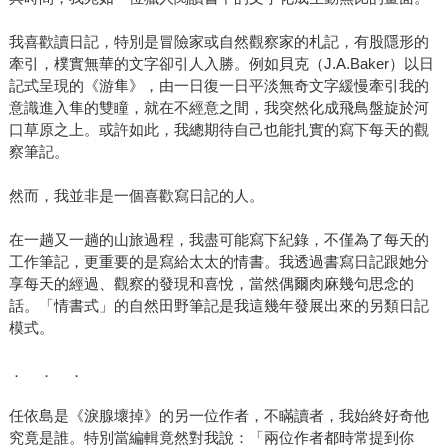
我喜歡讀日記，特別是冒險家或自然觀察家的札記，有股隱形的
牽引，樸實無華的文字卻引人入勝。例如貝克（J.A.Baker）以日
記式呈現的《游隼》，由一日復一日平淡無奇文字緩慢牽引我的
意識進入隼的雙瞳，就在不經意之間，我突然化成飛鳥盤旋於河
口草原之上。或許如此，我總期待自己也能扎實的寫下每天的觀
察筆記。
然而，我並非是一個喜歡寫日記的人。
在一趟又一趟的山旅過程，我盡可能寫下紀錄，不僅為了每天的
工作筆記，更重要的是寫給太太的情書。我透過書寫日記跟她分
享每天的經過、觀察的發現和喜悅，當然偶爾肉麻幾句思念的
話。「情書式」的自然田野筆記是我這幾年發展出來的另類日記
模式。
． ． ．
任依島是《淚腺壞掉》的另一位作者，不瞞讀者，我始終好奇他
究竟是誰。特別當編輯竟然對我說：「兩位作者都時常提到你