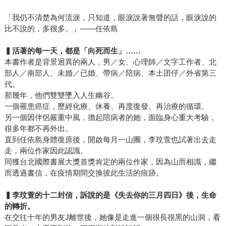
「我仍不清楚為何流淚，只知道，眼淚說著無聲的話，眼淚說的
比不說的，多很多。」——任依島
▍
活著的每一天，都是「向死而生」……
本書作者是背景迥異的兩人，男／女、心理師／文字工作者、北
部人／南部人、未婚／已婚、帶病／陪病、本土囝仔／外省第三
代。
那幾年，他們雙雙墜入人生幽谷。
一個罹患癌症，歷經化療、休養、再度復發、再治療的循環。
另一個因伴侶嚴重中風，擔起陪病者的她，面臨身心重大考驗，
很多年都不再外出。
直到任依島身體復原後，開啟每月一山團，李玟萱也試著出去走
走，兩位作家因此認識。
同獲台北國際書展大獎首獎肯定的兩位作家，因為山而相識，繼
而透過書信，在疫情期間交換彼此生活的痕跡。
▍
李玟萱的十二封信，訴說的是《失去你的三月四日》後，生命
的轉折。
在交往十年的男友J離世後，她像是走進一個很長很黑的山洞，看