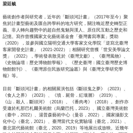
梁廷毓
藝術創作者與研究者，近年的「斷頭河計畫」（2017年至今）聚
焦於計畫型藝術及匯合跨學科的地方研究，關注晚近歷史轉型正
義、非人轉向趨勢中的超自然鬼魅與漢人、原住民互動之歷史和
記憶。寫作曾獲國家文化藝術基金會「臺灣書寫專案」獎助
（2020），並參與國立陽明交通大學客家文化學院「逆寫北臺灣
客家開發史計畫」（2021-2022）；相關研究曾獲「世安美學論文
獎」（2022），學術發表散見於《臺灣文獻》、《臺灣風物》、
《史物論壇：歷史博物館學報》、《歷史臺灣：國立臺灣歷史博
物館館刊》、《臺灣原住民族研究論叢》與《臺灣文學研究學
報》等。
目前「斷頭河計畫」的相關展演包括《斷頭鬼之夢》（2023）、
《食人之界》（2023）、《墳．屍骨．紅壤層》（2019）、
《山．殺人．斷頭河》（2018）、《番肉考》（2018）。創作亦
受邀於札那巴札爾美術館（烏蘭巴托，2023）、國立臺灣美術館
（臺中，2022）、湯普森藝術中心（曼谷，2022）、國家攝影文
化中心（臺北，2021）、臺灣當代文化實驗場（臺北，2021）、
臺北當代藝術館（臺北，2020、2019）等地展出或放映。近幾年