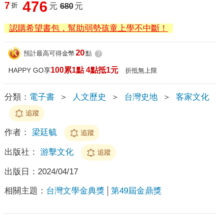
476
7
折
元
680
元
認購希望書包，幫助弱勢孩童上學不中斷！
20
預計最高可得金幣
點
?
100累1點 4點抵1元
HAPPY GO享
折抵無上限
分類：
電子書
＞
人文歷史
＞
台灣史地
＞
客家文化
追蹤
作者：
梁廷毓
追蹤
出版社：
游擊文化
追蹤
出版日：
2024/04/17
相關主題：
台灣文學金典獎
第49屆金鼎獎