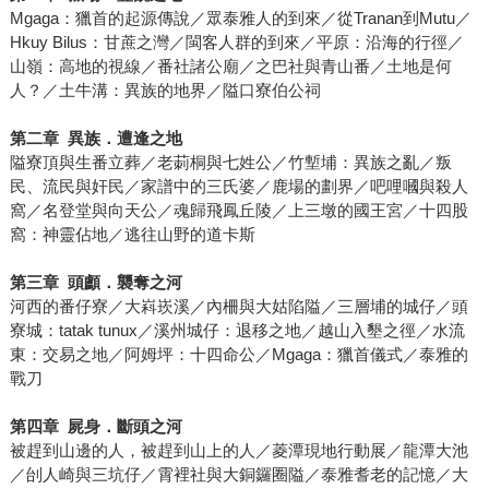
Mgaga：獵首的起源傳說／眾泰雅人的到來／從Tranan到Mutu／
Hkuy Bilus：甘蔗之灣／閩客人群的到來／平原：沿海的行徑／
山嶺：高地的視線／番社諸公廟／之巴社與青山番／土地是何
人？／土牛溝：異族的地界／隘口寮伯公祠
第二章
異族．遭逢之地
隘寮頂與生番立葬／老莿桐與七姓公／竹塹埔：異族之亂／叛
民、流民與奸民／家譜中的三氏婆／鹿場的劃界／吧哩嘓與殺人
窩／名登堂與向天公／魂歸飛鳳丘陵／上三墩的國王宮／十四股
窩：神靈佔地／逃往山野的道卡斯
第三章
頭顱．襲奪之河
河西的番仔寮／大嵙崁溪／內柵與大姑陷隘／三層埔的城仔／頭
寮城：tatak tunux／溪州城仔：退移之地／越山入墾之徑／水流
東：交易之地／阿姆坪：十四命公／Mgaga：獵首儀式／泰雅的
戰刀
第四章
屍身．斷頭之河
被趕到山邊的人，被趕到山上的人／菱潭現地行動展／龍潭大池
／刣人崎與三坑仔／霄裡社與大銅鑼圈隘／泰雅耆老的記憶／大