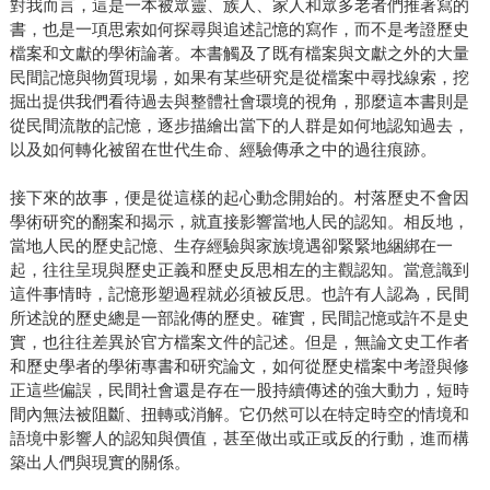
對我而言，這是一本被眾靈、族人、家人和眾多老者們推著寫的
書，也是一項思索如何探尋與追述記憶的寫作，而不是考證歷史
檔案和文獻的學術論著。本書觸及了既有檔案與文獻之外的大量
民間記憶與物質現場，如果有某些研究是從檔案中尋找線索，挖
掘出提供我們看待過去與整體社會環境的視角，那麼這本書則是
從民間流散的記憶，逐步描繪出當下的人群是如何地認知過去，
以及如何轉化被留在世代生命、經驗傳承之中的過往痕跡。
接下來的故事，便是從這樣的起心動念開始的。村落歷史不會因
學術研究的翻案和揭示，就直接影響當地人民的認知。相反地，
當地人民的歷史記憶、生存經驗與家族境遇卻緊緊地綑綁在一
起，往往呈現與歷史正義和歷史反思相左的主觀認知。當意識到
這件事情時，記憶形塑過程就必須被反思。也許有人認為，民間
所述說的歷史總是一部訛傳的歷史。確實，民間記憶或許不是史
實，也往往差異於官方檔案文件的記述。但是，無論文史工作者
和歷史學者的學術專書和研究論文，如何從歷史檔案中考證與修
正這些偏誤，民間社會還是存在一股持續傳述的強大動力，短時
間內無法被阻斷、扭轉或消解。它仍然可以在特定時空的情境和
語境中影響人的認知與價值，甚至做出或正或反的行動，進而構
築出人們與現實的關係。