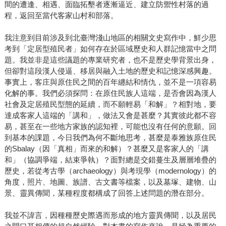
間的遭逢、相遇、面臨拓墾者逐漸逼近、建立防禦性村落的過
程，返回至當代客家山村和部落。
我注意到目前涉及到北臺灣淺山地區的相關文史寫作中，鮮少思
考到「定居型殖民者」如何存在於區域歷史和人群記憶當中之問
題。我並非是這些議題的專業研究者，也不是歷史學背景出身，
但卻對這段漢人侵逼、移居與融入土地的歷史和記憶深感興趣。
事實上，客庄與原住民之間的百年纏結和情仇，並不是一項容易
化解的事。我們必須探問：在原住民族人這端，是否會因為漢人
社會及定居殖民型態的延續，而不願輕易「和解」？相對地，要
達成客家人這端的「講和」，做法又會是甚麼？其實彼此都不容
易，甚至在一些地方家族的認知裡，可能也沒有任何的意願。回
到基本的課題，今日我們為何不斷地思考，甚麼是泰雅族原住民
的Sbalay（因「真相」而來的和解）？甚麼又是客家人的「講
和」（協調爭端，結束爭執）？面對總是交錯蔓生及層層堆疊的
歷史，若從考古學（archaeology）與考現學（modernology）的
角度，照片、地圖、族譜、古文書等檔案，以及墓塚、建物、山
景、靈異傳聞，某種程度都構成了回答上述問題的潛在部分。
我並不諱言，因種種歷史際遇而形成的地方靈異傳聞，以及居民