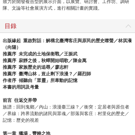
致力於開發複合型的展示介面，以展覽、研討會、工作坊、調研
隊、文論等社會展演方式，進行相關計畫的實踐。
目錄
出版緣起
重啟對話：解構北臺灣客庄與原民的歷史噤聲／林淇瀁
（向陽）
推薦序
未完成的土地保衛戰／王振武
推薦序
寂靜之後，秋蟬開始唱歌／陳金萬
推薦序
家族歷史的追尋／廖志軒
推薦序
臺灣山林，豈止剩下浪漫？／羅烈師
作者序
傾聽由「眾靈」所牽動的記憶
本書的用詞及考量
前言
往返交界帶
族譜：回到鬼鄉／內山：浪漫臺三線？／衝突：定居者與原住者
／界線：跨界流動的諸民與眾魂／部落與客庄：村里化的歷史／
記憶：歷史的視差
第一章
獵場．豐饒之地