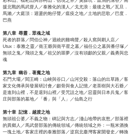
彩和山、檔耙山與赤柯山：佔境之界／臭臊坑：血淌的溝谷／南
援北戰的馬武督人／泰雅化的漢人／戈尤浪：最後之戰／瓦旦．
馬瀨／大庭頂：迴盪的炮仔聲／瘟疫之地／土地的悲歌／巴度．
巴燕
第八章
尋靈．眾魂之域
死者的群落／問伯公神／迴繞的雞鳴聲／殺人窩與㓾人店／
Utux：泰雅之靈／衛王爺與衛平星之墓／福任公之墓與番仔塚／
無頭之鬼／飛頭之鬼／祖父的噩夢／沒有頭顱的父親／義勇與忠
魂
第九章
幽谷．著魔之地
石門大壩／閻王崎：山峽與谷口／山河交殺：落山的出草路／客
家文化傳承與發展研討會／顱骨與食人記憶／老茶樹與大石爺／
是進到山裡，不是退到山裡／受咒詛之地／惡靈與日本兵鬼／客
庄與部落的墓地／「番」與「人」／仙島之行
第十章
記憶．越渡之地
無頭祖公婆／不義之物：碑記與方志／淺山地帶的哀愁／部落裡
的異鄉人／馬武督部落的傳統領域／傳統領域之外：一瓶米酒換
一塊土地／客家庄裡的泰雅部落／逆寫北臺灣客家開發史／轉換