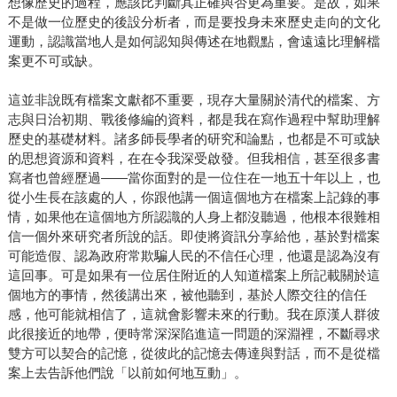
想像歷史的過程，應該比判斷其正確與否更為重要。是故，如果
不是做一位歷史的後設分析者，而是要投身未來歷史走向的文化
運動，認識當地人是如何認知與傳述在地觀點，會遠遠比理解檔
案更不可或缺。
這並非說既有檔案文獻都不重要，現存大量關於清代的檔案、方
志與日治初期、戰後修編的資料，都是我在寫作過程中幫助理解
歷史的基礎材料。諸多師長學者的研究和論點，也都是不可或缺
的思想資源和資料，在在令我深受啟發。但我相信，甚至很多書
寫者也曾經歷過——當你面對的是一位住在一地五十年以上，也
從小生長在該處的人，你跟他講一個這個地方在檔案上記錄的事
情，如果他在這個地方所認識的人身上都沒聽過，他根本很難相
信一個外來研究者所說的話。即使將資訊分享給他，基於對檔案
可能造假、認為政府常欺騙人民的不信任心理，他還是認為沒有
這回事。可是如果有一位居住附近的人知道檔案上所記載關於這
個地方的事情，然後講出來，被他聽到，基於人際交往的信任
感，他可能就相信了，這就會影響未來的行動。我在原漢人群彼
此很接近的地帶，便時常深深陷進這一問題的深淵裡，不斷尋求
雙方可以契合的記憶，從彼此的記憶去傳達與對話，而不是從檔
案上去告訴他們說「以前如何地互動」。