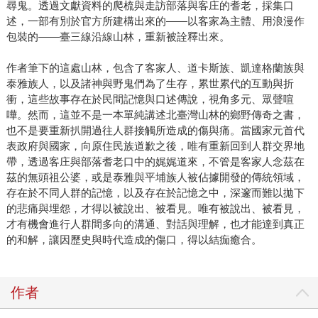
尋鬼。透過文獻資料的爬梳與走訪部落與客庄的耆老，採集口
述，一部有別於官方所建構出來的——以客家為主體、用浪漫作
包裝的——臺三線沿線山林，重新被詮釋出來。
作者筆下的這處山林，包含了客家人、道卡斯族、凱達格蘭族與
泰雅族人，以及諸神與野鬼們為了生存，累世累代的互動與折
衝，這些故事存在於民間記憶與口述傳說，視角多元、眾聲喧
嘩。然而，這並不是一本單純講述北臺灣山林的鄉野傳奇之書，
也不是要重新扒開過往人群接觸所造成的傷與痛。當國家元首代
表政府與國家，向原住民族道歉之後，唯有重新回到人群交界地
帶，透過客庄與部落耆老口中的娓娓道來，不管是客家人念茲在
茲的無頭祖公婆，或是泰雅與平埔族人被佔據開發的傳統領域，
存在於不同人群的記憶，以及存在於記憶之中，深邃而難以拋下
的悲痛與埋怨，才得以被說出、被看見。唯有被說出、被看見，
才有機會進行人群間多向的溝通、對話與理解，也才能達到真正
的和解，讓因歷史與時代造成的傷口，得以結痂癒合。
作者