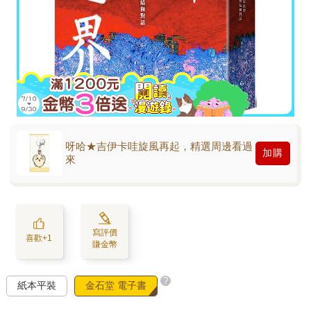
呀哈★吉伊卡哇旋風再起，精選周邊看過
加購
來
寫評價
喜歡+1
賺金幣
?
紙本平裝
金石堂 電子書