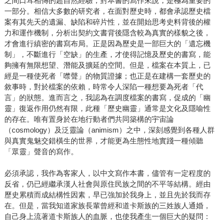
之間口耳相傳的超自然經驗，對本書的寫作來說，是極為重要的
一部分。相信大多數的研究者，在面對歷史時，都會承認歷史檔
案有其先天的遺漏、缺陷和碎片性，並在開始思考史料背後的權
力和運作機制，分析出契約文書背後隱含較為真實的樣貌之後，
才會進行縝密的書寫布局。正是因為歷史是一部巨大的「遺忘機
制」，不斷進行「空缺」的生產，才使得記憶及歷史的書寫，能
夠擁有無限想望、潛能及擴延的空間。但是，檔案在本質上，已
經是一種使死者「噤聲」的物質證據；也正是在建構一套歷史的
敘事時，對於檔案的依賴，時常令人深陷一種想要為死者「代
言」的狀態。進而言之，我認為在調度檔案的書寫，促成的「幽
靈」復返作用仍然有限，此種「歷史幽靈」通常是文化及隱喻性
的存在。唯有置身於在地行動者們共同築構的宇宙論
（cosmology）及泛靈論（animism）之中，深刻感覺到各種人群
與真實鬼魅交錯橫生的世界，才能更為生態性地實踐一種傾聽
「眾靈」聲音的寫作。
必須承認，我作為客家人，以中文寫作本書，儘管有一定程度的
反省，仍已經繼承漢人社會與原住民族之間的不平等結構。經由
歷史累積而成結構性因素，早已強加於我身上，並且先於我而存
在。但是，當我知道家族長輩曾經和道卡斯族的三姓族人通婚，
自己身上流著道卡斯族人的血脈，也使我產生一個巨大的疑問：