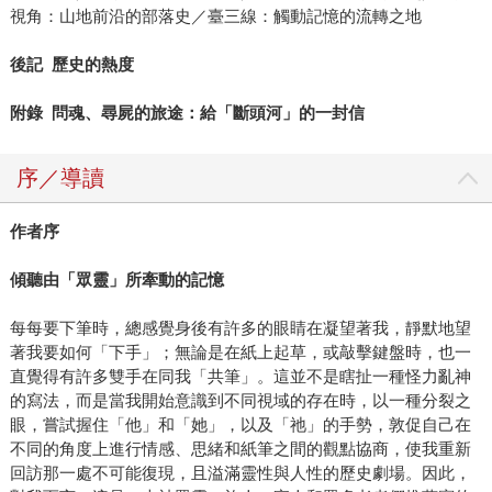
視角：山地前沿的部落史／臺三線：觸動記憶的流轉之地
後記
歷史的熱度
附錄
問魂、尋屍的旅途：給「斷頭河」的一封信
序／導讀
作者序
傾聽由「眾靈」所牽動的記憶
每每要下筆時，總感覺身後有許多的眼睛在凝望著我，靜默地望
著我要如何「下手」；無論是在紙上起草，或敲擊鍵盤時，也一
直覺得有許多雙手在同我「共筆」。這並不是瞎扯一種怪力亂神
的寫法，而是當我開始意識到不同視域的存在時，以一種分裂之
眼，嘗試握住「他」和「她」，以及「祂」的手勢，敦促自己在
不同的角度上進行情感、思緒和紙筆之間的觀點協商，使我重新
回訪那一處不可能復現，且溢滿靈性與人性的歷史劇場。因此，