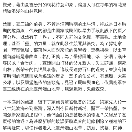
觀光，藉由夏雪紛飛的桐花詩意印象，讓遊人可在每年的桐花祭
體驗浪漫的山林氛圍。
然而，臺三線的前身，不管是清朝時期的土牛溝，抑或是日本時
期的隘勇線，代表的卻是由國家或民間以暴力手段劃設下的原／
漢分界。既然有了「界」，不同人群的文化觀、宇宙觀、土地倫
理，甚至「靈」的力量，就在此發生競逐與衝突。為了捍衛家
園、守護獵場，部落族人面對來犯的侵墾者，遵循祖律，以出草
獵首論斷是非曲直，執行正義；為了爭得田地、落土安居，漢庄
客民以「食番肉」，宣洩開山打林的父兄親人，失去頭顱、橫死
山林，所帶來的仇恨與哀傷。這段長達數百年的過去，並沒有隨
著時間的流逝而成為遙遠的歷史。眾多的伯公祠、有應廟、大墓
公塚，以及飄盪無依的無頭鬼，見證了屍味與血色，依舊籠罩在
臺三線所在的北臺灣淺山地帶，魑魅魍魎，鬼氣森森。
一本塵封的族譜，留下了家族長輩被獵首的記述。梁家先人於十
八世紀渡海來到臺灣，深入到今日新竹新埔、關西一帶拓墾。在
開創新家園的過程中，他們面對的是甚麼樣的環境？又經歷了甚
麼樣的遭遇？為甚麼新版的族譜要將獵首的紀錄刪除？種種的不
解與疑問，驅使作者走入北臺灣淺山地帶，訪廟、找墓、問神、