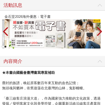
活動訊息
堂2026海外優惠：電子書
春光ｘ奇
內容簡介
★
本書由國藝會臺灣書寫專案補助
塵封的族譜，喚起原客數百年來互動的血色記憶；
無頭魂與魍神，依舊遊蕩在北臺灣的山林，鬼影幢幢。
「臺三線客庄浪漫大道」，作為國家強力推動的文化政策，透過
發掘／發明客家文化與美學符號，企圖重新活絡沿線客庄產業與