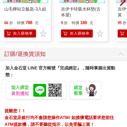
山毛櫸站立飯匙-3入組
吉伊卡哇吸水杯墊(古
吉伊
本屋)
黃
788
180
66
折
特價
元
9
折
特價
元
95
折
加入購物車
加入購物車
訂購/退換貨須知
加入金石堂 LINE 官方帳號『完成綁定』，隨時掌握出貨動
態：
提醒您！！
金石堂及銀行均不會請您操作ATM! 如接獲電話要求您前往
ATM提款機，請不要聽從指示，以免受騙上當！