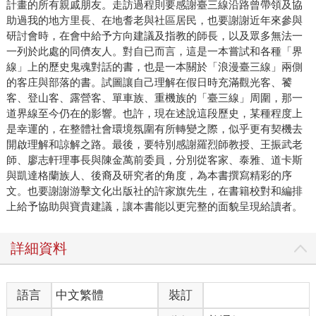
計畫的所有親戚朋友。走訪過程則要感謝臺三線沿路曾帶領及協
助過我的地方里長、在地耆老與社區居民，也要謝謝近年來參與
研討會時，在會中給予方向建議及指教的師長，以及眾多無法一
一列於此處的同儕友人。對自已而言，這是一本嘗試和各種「界
線」上的歷史鬼魂對話的書，也是一本關於「浪漫臺三線」兩側
的客庄與部落的書。試圖讓自己理解在假日時充滿觀光客、饕
客、登山客、露營客、單車族、重機族的「臺三線」周圍，那一
道界線至今仍在的影響。也許，現在述說這段歷史，某種程度上
是幸運的，在整體社會環境氛圍有所轉變之際，似乎更有契機去
開啟理解和諒解之路。最後，要特別感謝羅烈師教授、王振武老
師、廖志軒理事長與陳金萬前委員，分別從客家、泰雅、道卡斯
與凱達格蘭族人、後裔及研究者的角度，為本書撰寫精彩的序
文。也要謝謝游擊文化出版社的許家旗先生，在書籍校對和編排
上給予協助與寶貴建議，讓本書能以更完整的面貌呈現給讀者。
詳細資料
語言
中文繁體
裝訂