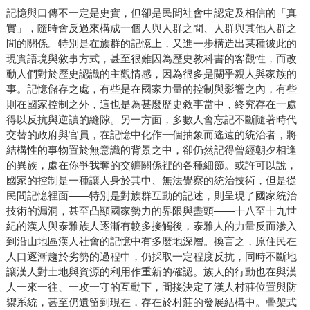
記憶與口傳不一定是史實，但卻是民間社會中認定及相信的「真
實」，隨時會反過來構成一個人與人群之間、人群與其他人群之
間的關係。特別是在族群的記憶上，又進一步構造出某種彼此的
現實語境與敘事方式，甚至很難因為歷史教科書的客觀性，而改
動人們對於歷史認識的主觀情感，因為很多是關乎親人與家族的
事。記憶儲存之處，有些是在國家力量的控制與影響之內，有些
則在國家控制之外，這也是為甚麼歷史敘事當中，終究存在一處
得以反抗與逆讀的縫隙。另一方面，多數人會忘記不斷隨著時代
交替的政府與官員，在記憶中化作一個抽象而遙遠的統治者，將
結構性的事物置於無意識的背景之中，卻仍然記得曾經朝夕相逢
的異族，處在你爭我奪的交纏關係裡的各種細節。或許可以說，
國家的控制是一種讓人身於其中、無法覺察的統治技術，但是從
民間記憶裡面——特別是對族群互動的記述，則呈現了國家統治
技術的漏洞，甚至凸顯國家勢力的界限與盡頭——十八至十九世
紀的漢人與泰雅族人逐漸有較多接觸後，泰雅人的力量反而滲入
到沿山地區漢人社會的記憶中有多麼地深層。換言之，原住民在
人口逐漸趨於劣勢的過程中，仍採取一定程度反抗，同時不斷地
讓漢人對土地與資源的利用作重新的確認。族人的行動也在與漢
人一來一往、一攻一守的互動下，間接決定了漢人村莊位置與防
禦系統，甚至仍遺留到現在，存在於村莊的發展結構中。疊架式