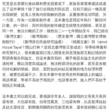
究竟是在甚麼社會結構和歷史因素底下，家族長輩逐漸避談或遺
忘了這件事情？除了進行自我批判與反思，目前只能以一種高度
自我裂變、從漢人視角內部裂解的思維，反覆推辨這項問題。另
一方面，作為一位藝術創作者，這本書也是我近年執行「斷頭河
計畫」的一部分，寫作與我的創作總是交繞雙生的關係，甚至是
同一件、無法分離的工作；雖然自二○一七年開始至今，我已經在
《臺灣文獻》、《臺灣風物》、《歷史臺灣：國立臺灣歷史博物
館館刊》、《臺灣原住民族研究論叢》、《桃園文獻》與《qmul
rhzyal Tayal？開山打林？逆寫北臺灣客庄形成史》等學術專書和
研究期刊上，發表數篇探討漢人開發史與原漢族群互動記憶的田
野調查報告和論文。但這本書所寫的，幾乎都是在論文化的寫作
過程裡，難以清楚寫成論述、無法輕易消化的故事，甚至是各種
仍待化解的情緒。因此，面對如此糾結且複雜的地方紋理和歷
史，確實也疏漏不少。若在本書中有使用史料和解讀上的偏誤，
再請專家、學者不吝給予我批評，也請耆老們、族人們不吝給予
我指正和建議。
這本書之所以能完成，要感謝非常多人。謝謝我的父母黃月美與
梁有燈、大伯梁有龍、伯母范鳳英、三伯梁有輝，以及龍潭姑姑
及姑丈梁桂宜、劉興隆與關西的范振雲舅舅，還有曾經關心這項