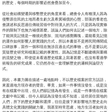
的歷史，每個時期的影響必然會疊加至今。
從社會結構變遷與移墾歷史的角度來看，總會令人有種漢人因為
侵墾原住民的土地而產生虧欠及希冀補償的心態，部落的耆老也
會講述和反思過往傳統習俗中對待漢人的方式，只是因為現實條
件的限制下也無力補償甚麼。談論人們如何去記述一個地方，除
了能洞見記憶是一種彼此疊加、混沌的感覺團塊，還能看見記憶
的運作如何影響人群實踐的方式，所以本書並不是將民間傳聞或
口碑故事，當作一個和現在無涉且過去式的事物，也不是要以此
質疑歷史研究和檔案記載的事實性。因為記憶是不斷建構與重構
的流變之物，即使從未看過歷史檔案上寫著甚麼，也沒有看過學
術報告的研究成果，它仍然存在一套理解歷史的邏輯與論辯方
式。
因此，本書力圖在描述一處地點時，不以歷史檔案的官方話語，
來蓋過地方現存者的聲音。畢竟，如果一件事情沒發生，或是沒
有在檔案中出現，但人們卻記憶為有發生，或是一件事情在檔案
文獻中有記載，但今人卻認為沒發生或不知道，這些居住當地的
人們，所下的歷史判斷和選擇，往往是接下來影響地方歷史走向
具體文化實踐的關鍵力量。我甚至時常思慮，地方生活者如何去