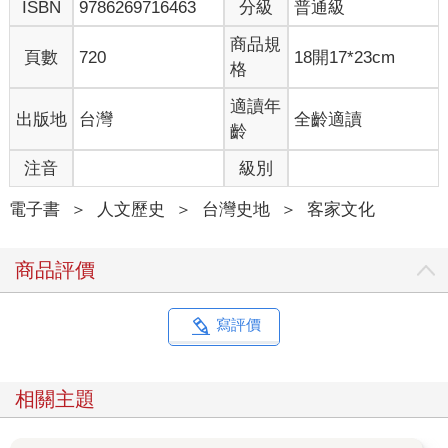
ISBN
9786269716463
分級
普通級
商品規
頁數
720
18開17*23cm
格
適讀年
出版地
台灣
全齡適讀
齡
注音
級別
電子書
＞
人文歷史
＞
台灣史地
＞
客家文化
商品評價
寫評價
相關主題