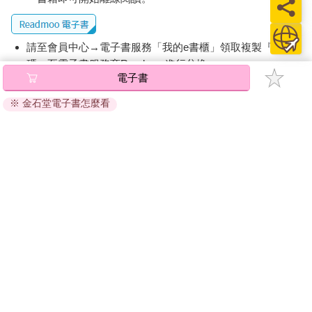
請至會員中心→電子書服務「我的e書櫃」領取複製『兌換
碼』至電子書服務商Readmoo進行兌換。
電子書
退換貨須知：
※ 金石堂電子書怎麼看
因版權保護，您在金石堂所購買的電子書僅能以金石堂專屬
的閱讀軟體開啟閱讀，無法以其他閱讀器或直接下載檔案。
依據「消費者保護法」第19條及行政院消費者保護處公告之
「通訊交易解除權合理例外情事適用準則」，非以有形媒介
提供之數位內容或一經提供即為完成之線上服務，經消費者
事先同意始提供。（如：電子書、電子雜誌、下載版軟體、
虛擬商品…等），
不受「網購服務需提供七日鑑賞期」的限
制
。為維護您的權益，建議您先使用「試閱」功能後再付款
購買。