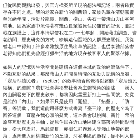
但從民間觀點出發，與官方檔案所呈現的想法和記述，兩者確實
存在不同之處。我的老家在新竹的關西鎮，家族先輩在清朝嘉慶
至光緒年間，活動於龍潭、關西、橫山、尖石一帶淺山與山谷河
埔地。因為家族中流傳著有幾位長輩被原住民獵首的記憶，並記
載在族譜上，這件事情驅使我在二○一七年起，開始藉由調查、耆
老訪問、歷史研究的方式，瞭解這個區域的人群歷史關係。我從
耆老口中得知了許多泰雅族原住民出草的記憶，也從泰雅部落耆
老得知他們祖先曾經打獵生活的地方現在被客家人的聚落佔據。
如果人的記憶與生活空間是建構在這個區域的政治經濟條件下，
不斷互動的結果，那麼藉由人群間長時間的互動與記憶的反芻，
「定居型殖民者」（settler）的敘事能否察覺得以鬆動「定居殖民
結構」的縫隙？農耕社會與移墾社會為主體視角的論述——漢人
內山開發史下的歷史敘事，都將因此需重新打上一個問號。究竟
是誰的「內山」？如果不只是使用「開墾」、「拓墾」、「防
番」等詞彙，我們還能用甚麼方式書寫「臺三線」的歷史？為了
回答這個一直壓在我心頭的疑問，這本書會以桃園、新竹一帶的
原客互動歷史為主軸，從原住民在近山地區建立部落的時間點開
始，從大嵙崁群、馬武督群、麥樹仁群泰雅人等淺山地帶的部
落，逐漸進入到桃園新竹的丘陵、河谷地區的過程，從不同人群