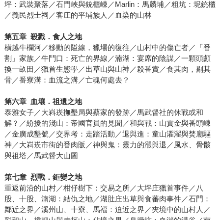
坪：武裝聚落／石門峽與銃櫃崠／Marlin：馬麟埔／粗坑：坭銃櫃
／義民烈士祠／客庄的平埔族人／血染的山林
第五章
殺戮．食人之地
橫越牛欄河／移動的隘線，獵場的復往／山村中的傷亡者／「番
割」家族／牛鬥口：死亡的界線／湳湖：宴席的陰謀／一顆頭顱
換一畝田／獵首生態學／出草山與山神／殺番賞／食其肉，剔其
骨／番寮溝：血流之溝／亡魂何處去？
第六章
血壤．祖遺之地
泰雅女子／大嵙崁撫墾局與蔡家的發跡／馬武督社的休戰或和
解？／紛擾的淺山：帝國官員的見聞／和與戰：山貢金與番頭崠
／金廣成墾號／交界考：走踏活動／退與進：童山濯濯與焚廟驅
神／大嵙崁市街的番肉販／神與鬼：靈力的漲與退／風水、骨骸
與祖塔／馬武督大山圖
第七章
烈戰．鉅變之地
重返前沿的山村／柑仔樹下：交易之所／大坪庄獵首事件／八
股、十股、湳湖：結仇之地／湖肚庄出草與食蕃肉事件／石門：
鄰近之界／溪州山、十寮、馬福：迫近之界／夾境中的山村人／