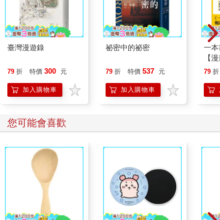
臺灣漫遊錄
祕密中的祕密
一本
【漫
行動
300
537
79
折
特價
元
79
折
特價
元
79
折
開關
「行
加入購物車
加入購物車
學方
您可能會喜歡