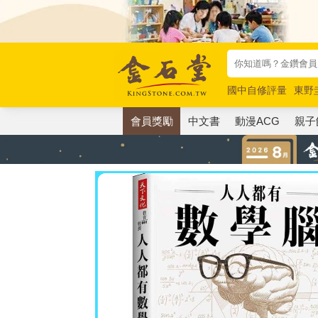
國中自修評量
東野
唯紅花綻放
奧德賽
會員獎勵
中文書
動漫ACG
親子