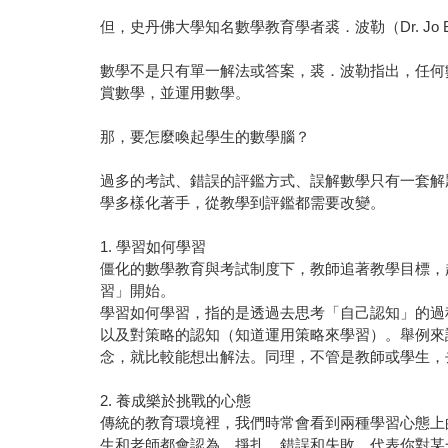
但，史丹佛大學知名數學教育學者裘．波勒（Dr. J
數學不是只有單一解法或答案，裘．波勒指出，任何
賞數學，並運用數學。
那，要怎麼喚起學生的數學腦？
過多的考試、錯誤的評鑑方式、誤解數學只有一套解
學多樣化著手，從教學到評鑑都需要改變。
1. 學習如何學習
僵化的數學教育與考試制度下，教師追著教學目標，
習」開始。
學習如何學習，指的是透過去思考「自己認知」的過
以及對策略的認知（知道運用策略來學習）。舉例來
念，就比較能想出解法。同理，不管是教師或學生，
2. 養成樂於挑戰的心態
傳統的教育環境裡，我們時常會看到兩種學習心態上
生和老師都會認為，掙扎、錯誤和失敗，代表你對某