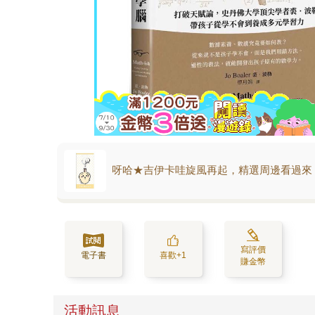
呀哈★吉伊卡哇旋風再起，精選周邊看過來
寫評價
電子書
喜歡+1
賺金幣
活動訊息