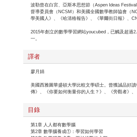
波勒曾在白宮、亞斯本思想節（Aspen Ideas Festiva
督導委員會（NCSM）和美國全國數學教師協會（
學美國人》、《哈清格報告》、《華爾街日報》、C
2015年創立的數學學習網站youcubed，已觸
一。
譯者
廖月娟
美國西雅圖華盛頓大學比較文學碩士。曾獲誠品好讀報
傳》、《你要如何衡量你的人生？》、《旁觀者》、
目錄
第1章 人人都有數學腦
第2章 數學腦養成①：學習如何學習