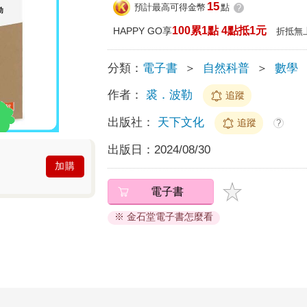
15
預計最高可得金幣
點
?
100累1點 4點抵1元
HAPPY GO享
折抵無
分類：
電子書
＞
自然科普
＞
數學
作者：
裘．波勒
追蹤
出版社：
天下文化
追蹤
?
出版日：
2024/08/30
加購
電子書
※ 金石堂電子書怎麼看