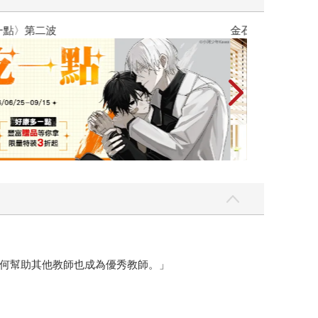
吃一點〉第二波
金石堂2026海
何幫助其他教師也成為優秀教師。」