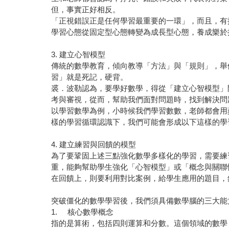
但，事實正好相反。
「正視錯誤正是任何學習最重要的一環」，而且，有
學習心態從固定型心態轉變為成長型心態，養成樂於
3. 建立心智模型
傳統的數學教育，傾向教導「方法」與「規則」，舉
習」就是死記，硬背。
裘．波勒認為，要學好數學，得從「建立心智模型」
考與審視，從而，幫助我們面對問題時，找到解決問
以學習數學為例，小時候我們學習數數，老師都會用
樣的學習循環認識下，我們可能會形成以下這樣的學
4. 建立練習與回饋的模型
為了要鞏固上述三點強化數學多樣化的學習，需要練
重，能夠幫助學生強化「心智模型」或「概念與關聯
在回饋上，則要利用對比案例，給學生應用的題目，
突破僵化的數學學習後，我們須具備數學腦的三大能
1. 核心數學概念
指的是算術，包括四則運算和分數。這個領域的數學