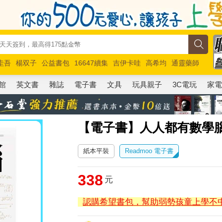
圭吾
楊双子
公益書包
16647續集
吉伊卡哇
高希均
通靈藥師
路邊攤新作
馬斯克
玩具總動員5
超慢跑
館
英文書
雜誌
電子書
文具
玩具親子
3C電玩
家
【電子書】人人都有數學
紙本平裝
Readmoo 電子書
338
元
認購希望書包，幫助弱勢孩童上學不