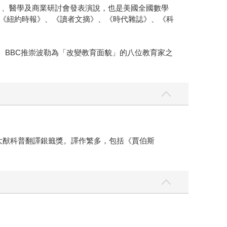
onference）、醫學及商業研討會發表演說，也是美國全國數學
括《紐約時報》、《讀者文摘》、《時代雜誌》、《科
知識。BBC推崇波勒為「改變教育面貌」的八位教育家之
吳大猷科普翻譯銀籤獎。譯作繁多，包括《賈伯斯