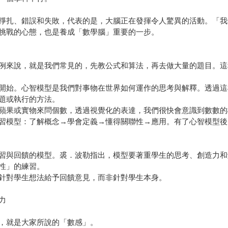
掙扎、錯誤和失敗，代表的是，大腦正在發揮令人驚異的活動。「我
挑戰的心態，也是養成「數學腦」重要的一步。
例來說，就是我們常見的，先教公式和算法，再去做大量的題目。這
開始。心智模型是我們對事物在世界如何運作的思考與解釋。透過這
題或執行的方法。
蘋果或實物來問個數，透過視覺化的表達，我們很快會意識到數數的
習模型：了解概念→學會定義→懂得關聯性→應用。有了心智模型後
習與回饋的模型。裘．波勒指出，模型要著重學生的思考、創造力和
性」的練習。
針對學生想法給予回饋意見，而非針對學生本身。
力
，就是大家所說的「數感」。