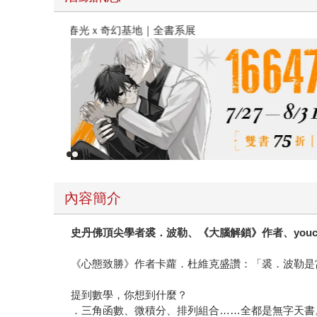
春光ｘ奇幻基地｜全書系展
內容簡介
史丹佛頂尖學者裘．波勒、《大腦解鎖》作者、youcu
《心態致勝》作者卡蘿．杜維克盛讚：「裘．波勒是
提到數學，你想到什麼？
．三角函數、微積分、排列組合……全都是無字天書