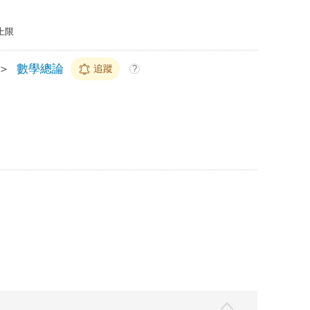
上限
＞
數學總論
追蹤
?