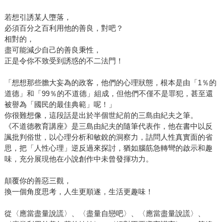
若想引誘某人墮落，
必須百分之百利用他的善良，對吧？
相對的，
盡可能減少自己的善良秉性，
正是令你不致受到誘惑的不二法門！
「想想那些膽大妄為的政客，他們的心理狀態，根本是由「1％的
道德」和「99％的不道德」組成，但他們不僅不是罪犯，甚至還
被譽為「國民的最佳典範」呢！」
你很難想像，這段話是出於半個世紀前的三島由紀夫之筆。
《不道德教育講座》是三島由紀夫的隨筆代表作，他在書中以反
諷批判俗世，以心理分析和敏銳的洞察力，詰問人性真實面的省
思，把「人性心理」逆反過來探討，猶如腦筋急轉彎的啟示和趣
味，充分展現他在小說創作中未曾發揮功力。
顛覆你的善惡三觀，
換一個角度思考，人生更順遂，生活更趣味！
從〈應當盡量說謊〉、〈盡量自戀吧〉、〈應當盡量說謊〉、