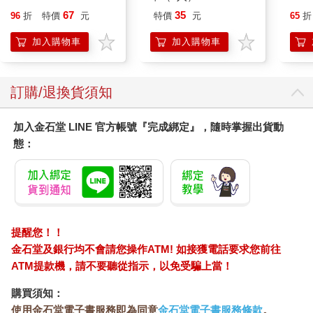
金緻
67
35
96
折
特價
元
特價
元
65
折
濕潤
140
加入購物車
加入購物車
臉部
顏保
訂購/退換貨須知
加入金石堂 LINE 官方帳號『完成綁定』，隨時掌握出貨動
態：
提醒您！！
金石堂及銀行均不會請您操作ATM! 如接獲電話要求您前往
ATM提款機，請不要聽從指示，以免受騙上當！
購買須知：
使用金石堂電子書服務即為同意
金石堂電子書服務條款
。