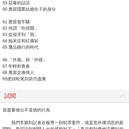
59 惡毒的話語
60 應當隱匿結婚生子的身分
61 應當發牢騷
62 何謂「吃得開」
63 從假牙到「我」
64 痴呆症和紅襯衫
65 贗品橫行的時代
66 「作風」與「作樣」
67 年輕和青春
68 應當交換情人
69虎頭蛇尾則前功盡棄
試閱
當盡量做出不道德的行為
我們常聽到記者在報導一則犯罪案件，或是意外壞消息的新
聞時，所採訪到相關人士的感想如下：「真沒想到像他這麼好的