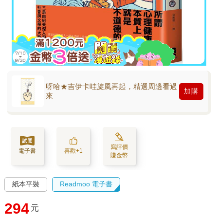
呀哈★吉伊卡哇旋風再起，精選周邊看過
加購
來
寫評價
電子書
喜歡+1
賺金幣
紙本平裝
Readmoo 電子書
294
元