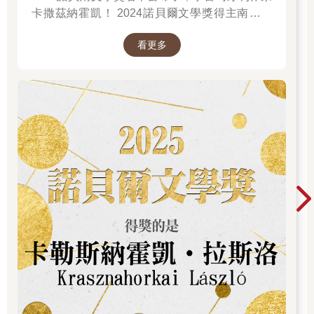
人，因此他們能夠相互和平共存，也絕不會有人突然火冒三丈失
卡撒茲納霍凱！ 2024諾貝爾文學獎得主南韓女
去理智。人們之所以會氣急敗壞，可說是其心懷正義的明證，但
作家──韓江 新書出版。更多精彩好看的得獎作
這些人也對不道德的行為毫無招架之力。
看更多
品
我經常收到措辭激憤的投書，強力地要求我：「別再寫這種
危害社會的講座了！」
這就是為什麼我要勸告各位，不能只做一件壞事，應該多做
幾樁不道德的行為才好。
比方你有說謊的壞習慣，為了不致淪為專門詐騙的慣犯，就
必須再接再厲養成其他的壞習慣，比方「喜歡搶別人的女朋友」
啦，或「非常小氣」啦等等。於是，這三種壞習慣就會彼此牽
制、以毒攻毒，甚或三者會加成起來發揮顯著的功效，使你活力
充沛。
例如，有個愛說謊的A君，他大言不慚地告訴B君：
「我昨天睡了你的女朋友！」
但是B君曉得他說謊成性，根本沒把他的話當真。因此B君毫
不在意地訕笑著回答：
「噢，那你是怎麼勾引她的呢？」
「我先邀她到帝國飯店共進晚餐，再去專播首映場電影的頂
級電影院，一起坐在預約座位上觀賞《不准對女人下手》。接
著，我們去了夜總會跳舞，我還在舞池裡送了她紅寶石戒指。最