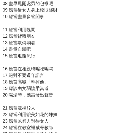
08 盡早甩開處男的包袱吧
09 應當從女人身上榨取錢財
10 應當盡量多管閒事
11 應當利用醜聞
12 應當背叛朋友
13 應當欺侮弱者
14 盡量自戀吧
15 應當追隨流行
16 應當在相親時騙吃騙喝
17 絕對不要遵守諾言
18 應當高喊「幹掉他」
19 應該由文弱陰柔當道
20 喝湯時，應當發出聲音
21 應當嫁禍於人
22 應當利用貌美如花的妹妹
23 應當以暴力對待女人
24 應當在教室裡威脅教師