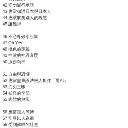
42 切勿履行承諾
43 應當稱讚日本與日本人
44 應該取笑別人的醜態
45 誰曉得
46 不必尊敬小說家
47 Oh Yes!
48 桃色的定義
49 性欲的神經衰弱
50 服務精神
51 自由與恐懼
52 應當盡量設法被人抓住「尾巴」
53 刀刃三昧
54 妖怪的季節
55 肉體的無常
56 應當讓人等待
57 切莫以人為鑑
58 受到催眠的社會