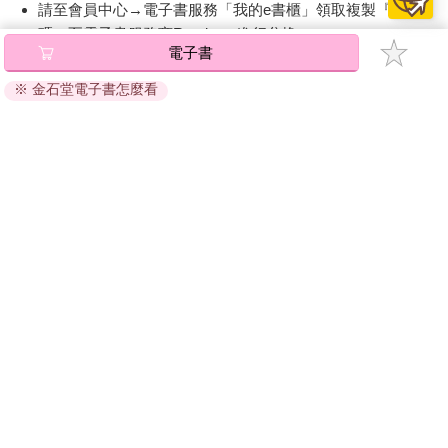
請至會員中心→電子書服務「我的e書櫃」領取複製『兌換
碼』至電子書服務商Readmoo進行兌換。
電子書
退換貨須知：
※ 金石堂電子書怎麼看
因版權保護，您在金石堂所購買的電子書僅能以金石堂專屬
的閱讀軟體開啟閱讀，無法以其他閱讀器或直接下載檔案。
依據「消費者保護法」第19條及行政院消費者保護處公告之
「通訊交易解除權合理例外情事適用準則」，非以有形媒介
提供之數位內容或一經提供即為完成之線上服務，經消費者
事先同意始提供。（如：電子書、電子雜誌、下載版軟體、
虛擬商品…等），
不受「網購服務需提供七日鑑賞期」的限
制
。為維護您的權益，建議您先使用「試閱」功能後再付款
購買。