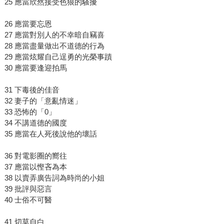
25 應當欣然接受色狼的騷擾
26 應當要忘恩
27 應當對別人的不幸暗自竊喜
28 應當盡量做出不道德的行為
29 應當炫耀自己逞勇的光榮事蹟
30 應當要逢迎拍馬
31 下毒後的佳音
32 妻子的「意亂情迷」
33 恐怖的「0」
34 不講道德的國度
35 應當在人死後說他的壞話
36 對電影圈的嚮往
37 應當以慳吝為本
38 以賣弄廣告詞為時尚的小姐
39 批評與惡言
40 士俗不可醫
41 切莫自白