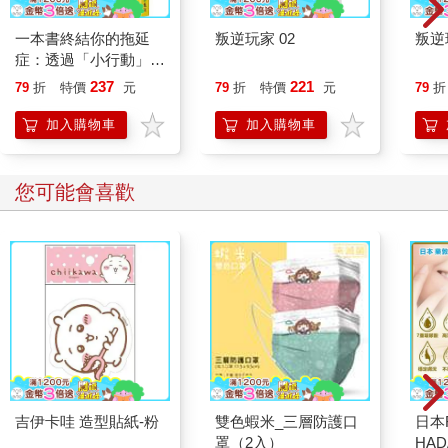
稱「我昨天睡了你的女朋友」，也必定是他的謊話之一。……愈
是往下思索，B君的腦筋愈是混亂打結。
一本書終結你的拖延
叛逆玩家 02
叛逆
「假如女友露出開心的表情，我會心生狐疑；可即使她表現
症：透過「小行動」打
出生氣的模樣，我還是覺得其中必有玄機……我已經不曉得到底
開大腦的行動開關，懶
237
221
79
折
特價
元
79
折
特價
元
79
折
該怎麼判斷才對了啦！」
人也能變身「行動派」
於是，A君的祕辛就永遠不會被揭穿。這正是由於他既愛說
的37個科學方法
加入購物車
加入購物車
謊、又很小氣，還喜歡搶朋友的女友，同時兼具了三個不道德的
要項，得以全身而退。若是A君缺少這其中任何一項，這個計畫恐
怕就無法如此圓滿了。
您可能會喜歡
假設有位公務員，既好色、又壞心眼、還很粗暴，他應該沒
什麼機會中飽私囊。因為行賄的商人唯恐他動粗壞了事，絕不敢
輕易和他接觸。
如果想要引誘某人墮落，通常必須百分之百利用受誘者的善
良。因此，盡可能減少自己的善良秉性，正是不致受到誘惑的不
二法門。
（未完待續）
吉伊卡哇 造型貼紙-粉
雙色蝦米_三層防護口
日本
罩（2入）
HA