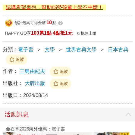
認購希望書包，幫助弱勢孩童上學不中斷！
10
預計最高可得金幣
點
?
100累1點 4點抵1元
HAPPY GO享
折抵無上限
分類：
電子書
＞
文學
＞
世界古典文學
＞
日本古典
追蹤
作者：
三島由紀夫
追蹤
出版社：
大牌出版
追蹤
出版日：
2024/08/14
活動訊息
金石堂2026海外優惠：電子書