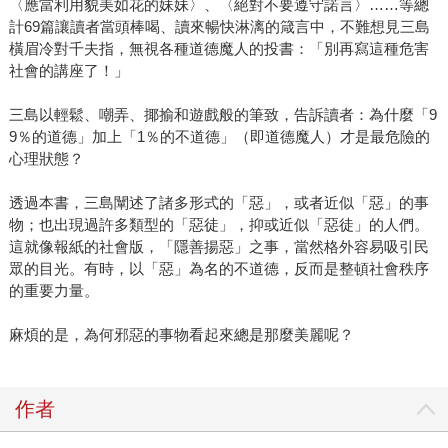
〈應當利用貌美如花的妹妹〉、〈絕對不要遵守諾言〉……等總
計69篇讓讀者當頭棒喝、讀來暢快淋漓的箴言中，不難想見三島
橫眉冷對千夫指，無視各種道德魔人的投書：「別再寫這種危害
社會的講座了！」
三島以輕鬆、嘲弄、揶揄和遊戲般的筆致，告訴讀者：為什麼「9
9％的道德」加上「1％的不道德」（即道德魔人）才是最危險的
心理狀態？
透過本書，三島闡述了諸多形式的「惡」，或者近似「惡」的事
物；也出現過許多類型的「惡徒」，抑或近似「惡徒」的人們。
這就像報紙的社會版，「隱善揚惡」之事，當然格外容易吸引民
眾的目光。有時，以「惡」為名的不道德，反而是整頓社會秩序
的重要力量。
麻煩的是，為何邪惡的事物看起來總是那麼美麗呢？
作者