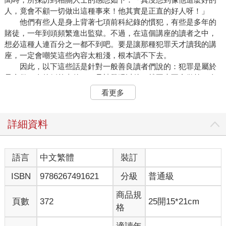
人，竟會不顧一切做出這種事來！他其實是正直的好人呀！」
他們有些人是身上背著七項前科紀錄的慣犯，有些是多年的
賭徒，一年到頭頻繁進出監獄。不過，在這個講座的讀者之中，
想必這種人連百分之一都不到吧。要是讓那種犯罪天才讀我的講
座，一定會嘲笑這些內容太粗淺，根本讀不下去。
因此，以下這些話是針對一般善良讀者們說的：犯罪是屬於
只會做一次的例外事件，一旦被發現以後，就再也不會做第二次
了。如果仔細研究犯罪心理，就會發現這些罪犯平時多半是膽小
看更多
懦弱、非常善良的人，卻因為一時怒氣沖天，或受不了誘惑，亦
或被環境所迫，這才幹下了壞事。
對此，我要給各位的忠告是，若你只做了一件不道德的行
詳細資料
為，將會身陷險境，最好盡量做出各種不道德的行為，才能從中
取得平衡點。
說得更明白些，我們常聽到一位專情的青年無可救藥地愛上
語言
中文繁體
裝訂
一個蕩婦，為了掙得更多錢供她花用，於是偷偷把朋友寄放的東
ISBN
9786267491621
分級
普通級
西賣掉；如果還是不夠，甚至不惜去當強盜闖空門。假如這位青
年還有其他兩三個女朋友，絕對不至於落到如此田地。若你有機
商品規
會親自和這位專情的青年見上一面，想必會發現，他是一位善體
頁數
372
25開15*21cm
格
人意的好青年。這一切都是因為他投注在那蕩婦身上的情愛太過
忠誠道德，以致於光是偷賣別人的物品這單一項背德的行為，便