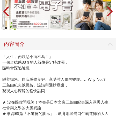
內容簡介
「人生，勿以惡小而不為！」
一個道德感99％的人就像是定時炸彈，
隨時會深陷險境
隱善揚惡、自我感覺良好、享受討人厭的樂趣……Why Not？
三島由紀夫以機智、詼諧與邏輯辯證，
凝視人心深淵的暢快詰問！
★ 沒在跟你開玩笑！本書是日本文豪三島由紀夫深入洞悉人生、
社會與文學的大膽異論
★ 收錄69篇「不道德的訓示」，教育那些滿口仁義道德的大人