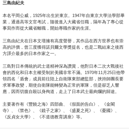
三島由紀夫
本名平岡公威，1925年出生於東京。1947年自東京大學法學部畢
業，通過高等文官考試，隨後進入大藏省任職，隔年為了專心從
事寫作而從大藏省離職，開始專職作家的生涯。
三島由紀夫在日本文壇擁有高度聲譽，其作品在西方世界也有崇
高的評價，曾三度獲得諾貝爾文學獎提名，也是二戰結束之後西
方譯介最多的日本作家之一。
三島對日本傳統的武士道精神深為讚賞，他對日本二次大戰後社
會的西化和日本主權受制於美國非常不滿。1970年11月25日他帶
領四名「盾會」成員前往陸上自衛隊東部總監部，挾持師團長要
求軍事政變，期使自衛隊能轉變為正常的軍隊，但是卻乏人響
應，因而切腹自殺以身殉道，走上了日本武士最絢爛的歸途。
主要著作有《豐饒之海》四部曲、《假面的告白》、《金閣
寺》、《禁色》、《鏡子之家》、《盛夏之死》、《憂國》、
《反貞女大學》、《不道德教育講座》等。