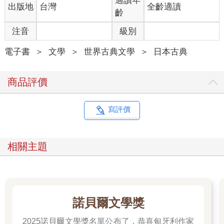
適讀年
出版地
台灣
全齡適讀
足以令他墜入犯罪的深淵。他錯就錯在，只做出一件不道德的舉
齡
動。如果他同時還和其他兩、三個女人交往的話，也就相當於對
每個女人都做出「不忠實」的背德行為，這麼一來，即便他的錢
注音
級別
不夠供女人們花用，也不至於去當強盜，頂多是到「借錢不還」
的地步而已吧。
電子書
＞
文學
＞
世界古典文學
＞
日本古典
一個人的心理狀態若是百分之九十九的道德加上百分之一的
不道德，可是處於不定時炸彈般的危險狀況；若其心理狀態是百
商品評價
分之七十的道德加上百分之三十的不道德，可算是一般社會民眾
最為無害的標準。這種百分比很難從精確的數字做判斷，只能
說：比起百分之三十不道德的人，那些百分之一不道德的人，更
寫評價
加貼近犯罪的邊緣。而那些膽大妄為的政客們，其心理狀態根本
是由百分之一的道德和百分之九十九的不道德所組成的，但他們
不僅不是罪犯，甚至還被譽為「國民的最佳典範」呢！
相關主題
這個情況就像是，如果同時遭受結核菌的侵襲，來自鄉下的
健康青年那毫無抵抗力的肺部，立刻就會染上結核病；可是生於
東京的文弱青年，反倒不容易生病。在大城市的淘洗和鍛鍊之
下，人們擁有堅韌的毅力來面對不道德的行為挑戰，練就一身百
病（各種犯罪行為）不侵的功底，而自身也做過不少惡德行徑。
諾貝爾文學獎
舉例來說，外國從以前就有所謂社交圈的特定族群，這不但是罪
惡的淵藪，裡頭的組成分子也全是對不道德細菌具有免疫力的
2025諾貝爾文學獎名單公布了，恭喜匈牙利作家