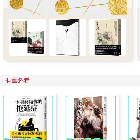
後，我就把她帶進旅館裡了。」
等他說完，B君再也忍不住捧腹大笑道：
「你這個小氣鬼，怎麼可能！開什麼玩笑，你不會在女人身
上砸大把銀子的啦！別再拿這種無聊透頂的玩笑尋我開心了。我
現在可是被我的女友迷得神魂顛倒哩！」B君說完就逕自走掉了。
之後，當B君和女友見面時，總覺得女友的神色有些不自在，
於是B君便裝作不經意提起A君：
「我有個朋友叫做A君，妳知道他是個怎樣的傢伙嗎？他這個
人是一毛不拔的鐵公雞。像他那麼小氣的人，就算和女人一起吃
飯，想必也不會付帳，根本不可能追得到女人。不過，這傢伙有
個怪毛病，如果遇上的是真愛，就算要他一擲千金也在所不
推薦必看
惜！」
B君說完，便暗自察看女友的表情。哪怕她露出半點欣喜的神
色，就表示A君所言為真，恐怕女友和A君果真有了曖昧。沒想到
女友的表情忽然變得很不高興。
B君心想：咦？這就怪了。難道是A君以一貫的小氣方式對待
她，讓她覺得有損自尊嗎？況且A君的確喜歡騙人，假若他早前所
炫耀的豪華晚餐、首映電影、夜總會等等全都是謊言，那就和女
友現在的反應不謀而合！
不過，這一切都是以A君是個騙子作為前提，換言之，A君宣