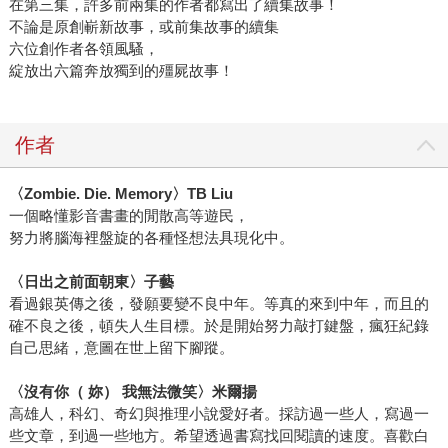
在第三集，許多前兩集的作者都寫出了續集故事！
不論是原創嶄新故事，或前集故事的續集
六位創作者各領風騷，
綻放出六篇奔放獨到的殭屍故事！
作者
〈Zombie. Die. Memory〉TB Liu
一個略懂影音書畫的閒散高等遊民，
努力將腦海裡盤旋的各種怪想法具現化中。
〈日出之前面朝東〉子藝
看過銀英傳之後，發願要變不良中年。等真的來到中年，而且的
確不良之後，頓失人生目標。於是開始努力敲打鍵盤，瘋狂紀錄
自己思緒，意圖在世上留下腳蹤。
〈沒有你（ 妳） 我無法微笑〉米爾揚
高雄人，科幻、奇幻與推理小說愛好者。採訪過一些人，寫過一
些文章，到過一些地方。希望透過書寫找回閱讀的速度。喜歡白