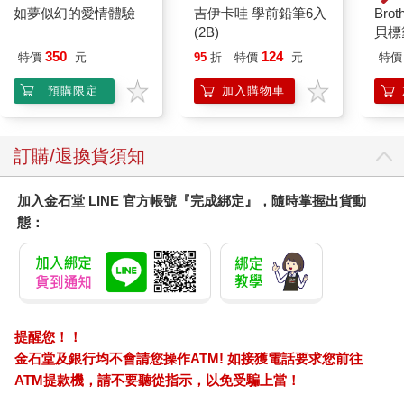
如夢似幻的愛情體驗
吉伊卡哇 學前鉛筆6入
Brot
(2B)
貝標籤
SNO
350
124
特價
元
95
折
特價
元
特價
預購限定
加入購物車
訂購/退換貨須知
加入金石堂 LINE 官方帳號『完成綁定』，隨時掌握出貨動
態：
提醒您！！
金石堂及銀行均不會請您操作ATM! 如接獲電話要求您前往
ATM提款機，請不要聽從指示，以免受騙上當！