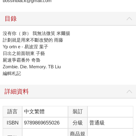
bossinblack@gmail.com
目錄
沒有你（ 妳） 我無法微笑 米爾揚
計劃就是用來不斷改變的 雨藤
Yp ortn e - 易波涅 葉子
日出之前面朝東 子藝
屍速爭霸番外 奇魯
Zombie. Die. Memory. TB Liu
編輯札記
詳細資料
語言
中文繁體
裝訂
ISBN
9789869655026
分級
普通級
商品規