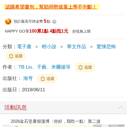
認購希望書包，幫助弱勢孩童上學不中斷！
5
預計最高可得金幣
點
?
100累1點 4點抵1元
HAPPY GO享
折抵無上限
分類：
電子書
＞
輕小說
＞
華文作品
＞
驚悚恐怖
追蹤
作者：
TB Liu、子藝、米爾揚等
追蹤
出版社：
海穹
追蹤
出版日：
2019/06/11
活動訊息
2026金石堂暑假漫博〈你好，我吃一點〉第二波
金