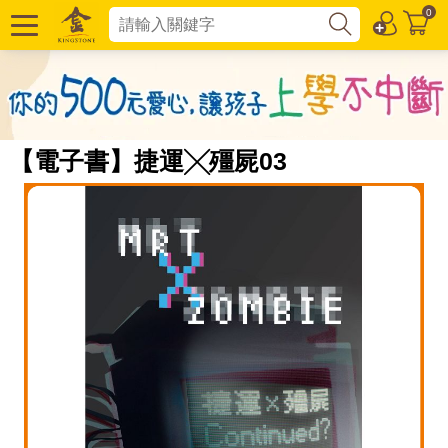
0
【電子書】捷運╳殭屍03