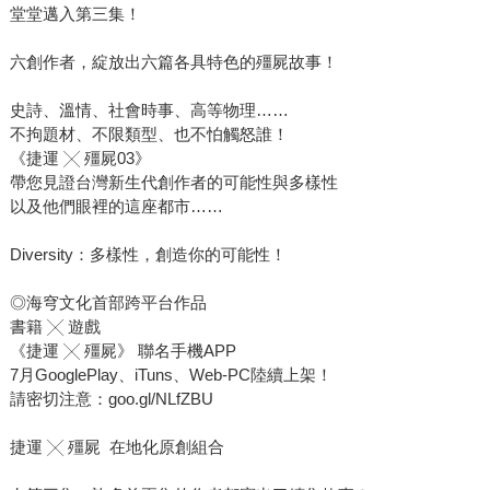
堂堂邁入第三集！
六創作者，綻放出六篇各具特色的殭屍故事！
史詩、溫情、社會時事、高等物理……
不拘題材、不限類型、也不怕觸怒誰！
《捷運 ╳ 殭屍03》
帶您見證台灣新生代創作者的可能性與多樣性
以及他們眼裡的這座都市……
Diversity：多樣性，創造你的可能性！
◎海穹文化首部跨平台作品
書籍 ╳ 遊戲
《捷運 ╳ 殭屍》 聯名手機APP
7月GooglePlay、iTuns、Web-PC陸續上架！
請密切注意：goo.gl/NLfZBU
捷運 ╳ 殭屍 在地化原創組合