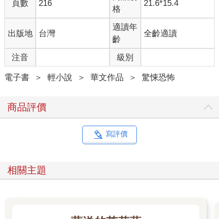
頁數
216
21.6*15.4
格
適讀年
出版地
台灣
全齡適讀
齡
注音
級別
電子書
＞
輕小說
＞
華文作品
＞
驚悚恐怖
商品評價
寫評價
相關主題