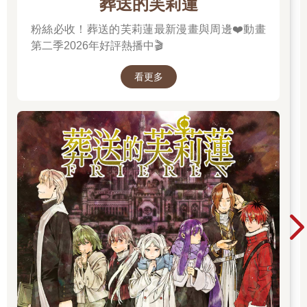
葬送的芙莉蓮
粉絲必收！葬送的芙莉蓮最新漫畫與周邊❤️動畫
第二季2026年好評熱播中🎬
看更多