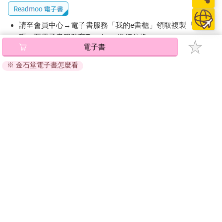
請至會員中心→電子書服務「我的e書櫃」領取複製『兌換
碼』至電子書服務商Readmoo進行兌換。
退換貨須知：
因版權保護，您在金石堂所購買的電子書僅能以金石堂專屬
的閱讀軟體開啟閱讀，無法以其他閱讀器或直接下載檔案。
依據「消費者保護法」第19條及行政院消費者保護處公告之
「通訊交易解除權合理例外情事適用準則」，非以有形媒介
提供之數位內容或一經提供即為完成之線上服務，經消費者
事先同意始提供。（如：電子書、電子雜誌、下載版軟體、
虛擬商品…等），
不受「網購服務需提供七日鑑賞期」的限
制
。為維護您的權益，建議您先使用「試閱」功能後再付款
購買。