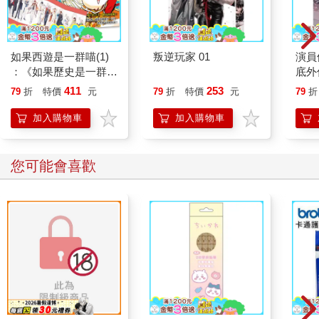
如果西遊是一群喵(1)
叛逆玩家 01
演員
：《如果歷史是一群
底外
喵》作者最新力作，附
411
253
79
折
特價
元
79
折
特價
元
79
折
【首卷特典】拉頁
加入購物車
加入購物車
您可能會喜歡