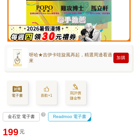
呀哈★吉伊卡哇旋風再起，精選周邊看過
加購
來
寫評價
電子書
喜歡+1
賺金幣
?
金石堂 電子書
Readmoo 電子書
199
元