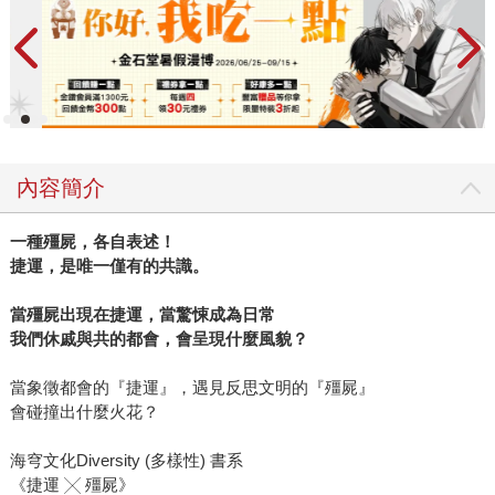
內容簡介
一種殭屍，各自表述！
捷運，是唯一僅有的共識。
當殭屍出現在捷運，當驚悚成為日常
我們休戚與共的都會，會呈現什麼風貌？
當象徵都會的『捷運』，遇見反思文明的『殭屍』
會碰撞出什麼火花？
海穹文化Diversity (多樣性) 書系
《捷運 ╳ 殭屍》